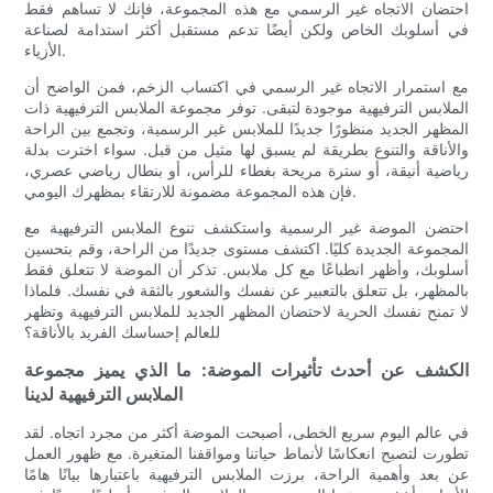
احتضان الاتجاه غير الرسمي مع هذه المجموعة، فإنك لا تساهم فقط
في أسلوبك الخاص ولكن أيضًا تدعم مستقبل أكثر استدامة لصناعة
الأزياء.
مع استمرار الاتجاه غير الرسمي في اكتساب الزخم، فمن الواضح أن
الملابس الترفيهية موجودة لتبقى. توفر مجموعة الملابس الترفيهية ذات
المظهر الجديد منظورًا جديدًا للملابس غير الرسمية، وتجمع بين الراحة
والأناقة والتنوع بطريقة لم يسبق لها مثيل من قبل. سواء اخترت بدلة
رياضية أنيقة، أو سترة مريحة بغطاء للرأس، أو بنطال رياضي عصري،
فإن هذه المجموعة مضمونة للارتقاء بمظهرك اليومي.
احتضن الموضة غير الرسمية واستكشف تنوع الملابس الترفيهية مع
المجموعة الجديدة كليًا. اكتشف مستوى جديدًا من الراحة، وقم بتحسين
أسلوبك، وأظهر انطباعًا مع كل ملابس. تذكر أن الموضة لا تتعلق فقط
بالمظهر، بل تتعلق بالتعبير عن نفسك والشعور بالثقة في نفسك. فلماذا
لا تمنح نفسك الحرية لاحتضان المظهر الجديد للملابس الترفيهية وتظهر
للعالم إحساسك الفريد بالأناقة؟
الكشف عن أحدث تأثيرات الموضة: ما الذي يميز مجموعة
الملابس الترفيهية لدينا
في عالم اليوم سريع الخطى، أصبحت الموضة أكثر من مجرد اتجاه. لقد
تطورت لتصبح انعكاسًا لأنماط حياتنا ومواقفنا المتغيرة. مع ظهور العمل
عن بعد وأهمية الراحة، برزت الملابس الترفيهية باعتبارها بيانًا هامًا