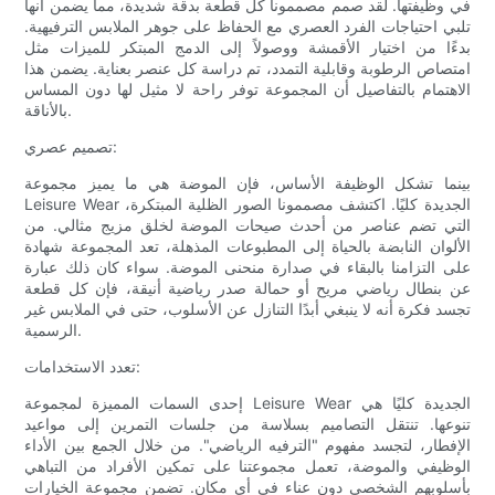
في وظيفتها. لقد صمم مصممونا كل قطعة بدقة شديدة، مما يضمن أنها
تلبي احتياجات الفرد العصري مع الحفاظ على جوهر الملابس الترفيهية.
بدءًا من اختيار الأقمشة ووصولاً إلى الدمج المبتكر للميزات مثل
امتصاص الرطوبة وقابلية التمدد، تم دراسة كل عنصر بعناية. يضمن هذا
الاهتمام بالتفاصيل أن المجموعة توفر راحة لا مثيل لها دون المساس
بالأناقة.
تصميم عصري:
بينما تشكل الوظيفة الأساس، فإن الموضة هي ما يميز مجموعة
Leisure Wear الجديدة كليًا. اكتشف مصممونا الصور الظلية المبتكرة،
التي تضم عناصر من أحدث صيحات الموضة لخلق مزيج مثالي. من
الألوان النابضة بالحياة إلى المطبوعات المذهلة، تعد المجموعة شهادة
على التزامنا بالبقاء في صدارة منحنى الموضة. سواء كان ذلك عبارة
عن بنطال رياضي مريح أو حمالة صدر رياضية أنيقة، فإن كل قطعة
تجسد فكرة أنه لا ينبغي أبدًا التنازل عن الأسلوب، حتى في الملابس غير
الرسمية.
تعدد الاستخدامات:
إحدى السمات المميزة لمجموعة Leisure Wear الجديدة كليًا هي
تنوعها. تنتقل التصاميم بسلاسة من جلسات التمرين إلى مواعيد
الإفطار، لتجسد مفهوم "الترفيه الرياضي". من خلال الجمع بين الأداء
الوظيفي والموضة، تعمل مجموعتنا على تمكين الأفراد من التباهي
بأسلوبهم الشخصي دون عناء في أي مكان. تضمن مجموعة الخيارات