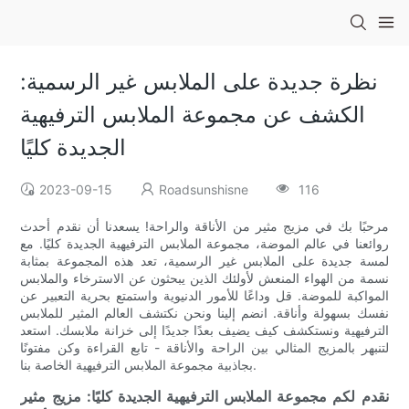
نظرة جديدة على الملابس غير الرسمية:
الكشف عن مجموعة الملابس الترفيهية
الجديدة كليًا
2023-09-15
Roadsunshisne
116
مرحبًا بك في مزيج مثير من الأناقة والراحة! يسعدنا أن نقدم أحدث
روائعنا في عالم الموضة، مجموعة الملابس الترفيهية الجديدة كليًا. مع
لمسة جديدة على الملابس غير الرسمية، تعد هذه المجموعة بمثابة
نسمة من الهواء المنعش لأولئك الذين يبحثون عن الاسترخاء والملابس
المواكبة للموضة. قل وداعًا للأمور الدنيوية واستمتع بحرية التعبير عن
نفسك بسهولة وأناقة. انضم إلينا ونحن نكتشف العالم المثير للملابس
الترفيهية ونستكشف كيف يضيف بعدًا جديدًا إلى خزانة ملابسك. استعد
لتنبهر بالمزيج المثالي بين الراحة والأناقة - تابع القراءة وكن مفتونًا
بجاذبية مجموعة الملابس الترفيهية الخاصة بنا.
نقدم لكم مجموعة الملابس الترفيهية الجديدة كليًا: مزيج مثير