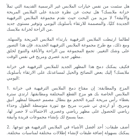
هل سئمت من نفس خيارات الملابس غير الرسمية القديمة التي تملأ
خزانة ملابسك؟ هل تبحث عن نظرة جديدة على الملابس المريحة
والأنيقة؟ لا مزيد من البحث حيث نقدم مجموعة الملابس الترفيهية
الجديدة كليًا، والمصممة للارتقاء بأسلوبك اليومي وتوفير مستوى جديد
من الراحة لخزانة ملابسك.
لطالما ارتبطت الملابس الترفيهية بارتداء الملابس المريحة والسهلة.
ومع ذلك، مع طرح مجموعة الملابس الترفيهية الجديدة، فإن هذا التصور
على وشك التغيير. تجمع المجموعة بين الراحة والأناقة والتنوع لخلق
مظهر جديد عصري ومريح في نفس الوقت.
فكيف يمكنك دمج هذا المظهر الجديد للملابس الترفيهية في خزانة
ملابسك؟ إليك بعض النصائح والحيل لمساعدتك على الارتقاء بأسلوبك
اليومي:
1. المزج والمطابقة: إن مفتاح دمج الملابس الترفيهية في خزانة
الملابس الخاصة بك هو مزج القطع المختلفة ومطابقتها. ارتدي سترة
بغطاء رأس مريحة كبيرة الحجم مع بنطال مصمم خصيصًا لمظهر أنيق
ومريح. أو ارتدي تي شيرت مريح مع تنورة متوسطة الطول وحذاء
رياضي للحصول على مظهر رياضي وعصري. الاحتمالات لا حصر لها،
مما يسمح لك بإنشاء مجموعات فريدة وأنيقة.
2. أضف طبقات: أحد أفضل الأشياء في الملابس الترفيهية هو تنوعها.
يمكنك بسهولة إضافة طبقات لإنشاء إطلالات مختلفة لمناسبات مختلفة.