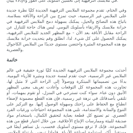
في ملابسك الترفيهية إلى تحسين أسلوبك على الفور والإدلاء ببيان.
وفي الختام، تقدم مجموعة الملابس الترفيهية الجديدة كليًا نظرة جديدة
على الملابس غير الرسمية، حيث تمزج بين الراحة والأناقة بسلاسة.
باتباع هذه النصائح والحيل، يمكنك بسهولة دمج الملابس الترفيهية في
خزانة ملابسك والارتقاء بأسلوبك اليومي. ليس هناك حاجة للتنازل عن
الراحة مقابل الأناقة بعد الآن - مع المظهر الجديد للملابس الترفيهية،
يمكنك الحصول على كل شيء. لذا، انطلق وقم بتحديث خزانة ملابسك
مع هذه المجموعة المثيرة واحتضن مستوى جديدًا من الملابس الكاجوال
والعصرية.
خاتمة
أحدثت مجموعة الملابس الترفيهية الجديدة كليًا ثورة حقيقية في عالم
الملابس غير الرسمية، حيث تقدم لمسة جديدة ومثيرة للأزياء اليومية.
بدءًا من تصميماتها المبتكرة ووصولاً إلى الراحة التي لا مثيل لها،
تجاوزت هذه المجموعة كل التوقعات وأعادت تعريف معنى المظهر
الأنيق دون عناء. سواء كنت تسترخي في المنزل، أو تقوم بمهمات، أو
تلتقي بأصدقائك في نزهة غير رسمية، فإن هذه القطع مضمونة لإضفاء
انطباعٍ مع الحفاظ على راحتك وسهولة الوصول إليها. مع التركيز على
التنوع والمتانة والاستدامة، تلبي هذه المجموعة احتياجات ورغبات الفرد
العصري. تم تصنيع كل قطعة بعناية لتحقيق الكمال، باستخدام مواد
صديقة للبيئة وممارسات الإنتاج الأخلاقية. من خلال اختيار قطع من هذه
المجموعة، فإنك لا ترفع مستوى أسلوبك فحسب، بل تساهم أيضًا في
مستقبل أكثر استدامة لصناعة الأزياء. فلماذا ترضى بارتداء الملابس