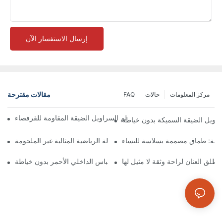
إرسال الاستفسار الآن
مقالات مقترحة
مركز المعلومات
حالات
FAQ
ذي غيّر قواعد اللعبة: استكشاف عالم السراويل الضيقة المقاومة للقرفصاء
لسراويل الضيقة السميكة بدون خياطة
لقة: طماق مصممة بسلاسة للنساء
الدليل النهائي للعثور على طماق الصالة الرياضية المثالية غير الملحومة
أطلق العنان لأسلوبك الجريء مع اللباس الداخلي الأحمر بدون خياطة!
أطلق العنان لراحة وثقة لا مثيل لها