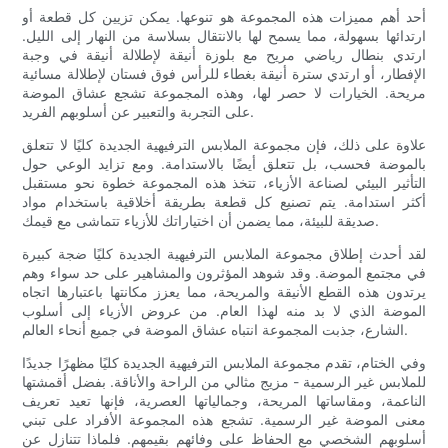
أحد أهم مميزات هذه المجموعة هو تنوعها. يمكن تزيين كل قطعة أو
ارتدائها بسهولة، مما يسمح لها بالانتقال بسلاسة من النهار إلى الليل.
ارتدي بنطال رياضي مريح مع بلوزة أنيقة لإطلالة أنيقة في وجبة
الإفطار، أو ارتدي سترة أنيقة بغطاء للرأس فوق فستان لإطلالة مسائية
مريحة. الخيارات لا حصر لها، وهذه المجموعة تشجع عشاق الموضة
على التجربة والتعبير عن أسلوبهم الفريد.
علاوة على ذلك، فإن مجموعة الملابس الترفيهية الجديدة كليًا لا تتعلق
بالموضة فحسب، بل تتعلق أيضًا بالاستدامة. ومع تزايد الوعي حول
التأثير البيئي لصناعة الأزياء، تتخذ هذه المجموعة خطوة نحو مستقبل
أكثر استدامة. يتم تصنيع كل قطعة بطريقة أخلاقية باستخدام مواد
صديقة للبيئة، مما يضمن أن اختياراتك للأزياء تتماشى مع قيمك.
لقد أحدث إطلاق مجموعة الملابس الترفيهية الجديدة كليًا ضجة كبيرة
في مجتمع الموضة. وقد شوهد المؤثرون والمشاهير على حد سواء وهم
يرتدون هذه القطع الأنيقة والمريحة، مما يعزز مكانتها باعتبارها اتجاه
الموضة الذي لا بد منه لهذا العام. من عروض الأزياء إلى أسلوب
الشارع، جذبت المجموعة انتباه عشاق الموضة في جميع أنحاء العالم.
وفي الختام، تقدم مجموعة الملابس الترفيهية الجديدة كليًا مظهرًا جديدًا
للملابس غير الرسمية - مزيج مثالي من الراحة والأناقة. بفضل أقمشتها
الناعمة، ومقاساتها المريحة، وجمالياتها العصرية، فإنها تعيد تعريف
معنى الموضة غير الرسمية. تشجع هذه المجموعة الأفراد على تبني
أسلوبهم الشخصي مع الحفاظ على وفائهم بقيمهم. فلماذا تتنازل عن