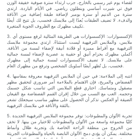
لقضاء يوم غير رسمي بالخارج، جرب ارتداء سترة صوفية خفيفة الوزن
فوق تي شيرت أساسي وبنطلون رياضي. في الأيام الباردة، ارتدي
سترة من الدنيم أو سترة بومبر لإضافة طبقة إضافية من الأناقة
والدفء. لا تضيف الطبقات بُعدًا إلى ملابسك فحسب، بل تتيح لك أيضًا
تكييف مظهرك مع الظروف الجوية المتغيرة.
3. الإكسسوارات: الإكسسوارات هي الطريقة المثالية لرفع مستوى أي
ملابس، والملابس الترفيهية ليست استثناءً. ارتدي مجموعة ملابسك
الترفيهية مع أقراط مميزة أو قلادة أنيقة لإضفاء لمسة من الأناقة.
أكملي مظهرك بحزام أنيق أو حقيبة يد عصرية لإضفاء لمسة جمالية
على ملابسك. لا تضيف الأكسسوارات لمسة جمالية إلى مظهرك
فحسب، بل تُظهر أيضًا أسلوبك الشخصي وترفع من مظهرك العام.
4. انتبه إلى الملاءمة: في حين أن الملابس الترفيهية معروفة بمقاسها
الفضفاض والمريح، فإن الاهتمام بالملاءمة أمر ضروري لتحقيق مظهر
مصقول ومتماسك. اختاري قطع الملابس التي تناسب شكل جسمك
وحجمه. العب مع النسب من خلال إقران القمم الفضفاضة مع القيعان
الضيقة أو العكس. تذكر أن الحصول على مظهر مناسب سيجعلك تشعر
بالثقة والأناقة في ملابسك الترفيهية.
5. تجربة الألوان والمطبوعات: توفر مجموعة الملابس الترفيهية الجديدة
كليًا مجموعة واسعة من الألوان والمطبوعات للاختيار من بينها. لا تخف
من الخروج من منطقة الراحة الخاصة بك وتجربة ظلال وأنماط
مختلفة. يمكن أن يؤدي دمج الألوان النابضة بالحياة والمطبوعات الجريئة