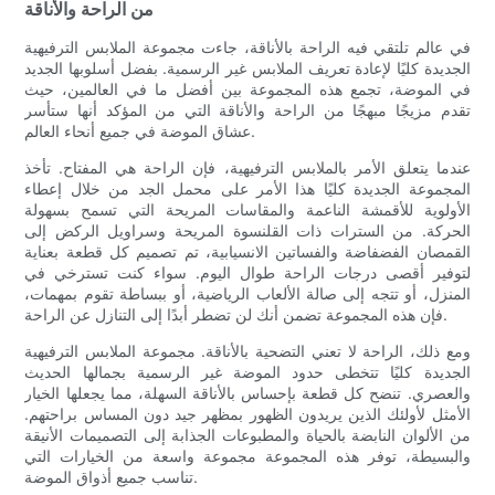
من الراحة والأناقة
في عالم تلتقي فيه الراحة بالأناقة، جاءت مجموعة الملابس الترفيهية
الجديدة كليًا لإعادة تعريف الملابس غير الرسمية. بفضل أسلوبها الجديد
في الموضة، تجمع هذه المجموعة بين أفضل ما في العالمين، حيث
تقدم مزيجًا مبهجًا من الراحة والأناقة التي من المؤكد أنها ستأسر
عشاق الموضة في جميع أنحاء العالم.
عندما يتعلق الأمر بالملابس الترفيهية، فإن الراحة هي المفتاح. تأخذ
المجموعة الجديدة كليًا هذا الأمر على محمل الجد من خلال إعطاء
الأولوية للأقمشة الناعمة والمقاسات المريحة التي تسمح بسهولة
الحركة. من السترات ذات القلنسوة المريحة وسراويل الركض إلى
القمصان الفضفاضة والفساتين الانسيابية، تم تصميم كل قطعة بعناية
لتوفير أقصى درجات الراحة طوال اليوم. سواء كنت تسترخي في
المنزل، أو تتجه إلى صالة الألعاب الرياضية، أو ببساطة تقوم بمهمات،
فإن هذه المجموعة تضمن أنك لن تضطر أبدًا إلى التنازل عن الراحة.
ومع ذلك، الراحة لا تعني التضحية بالأناقة. مجموعة الملابس الترفيهية
الجديدة كليًا تتخطى حدود الموضة غير الرسمية بجمالها الحديث
والعصري. تنضح كل قطعة بإحساس بالأناقة السهلة، مما يجعلها الخيار
الأمثل لأولئك الذين يريدون الظهور بمظهر جيد دون المساس براحتهم.
من الألوان النابضة بالحياة والمطبوعات الجذابة إلى التصميمات الأنيقة
والبسيطة، توفر هذه المجموعة مجموعة واسعة من الخيارات التي
تناسب جميع أذواق الموضة.