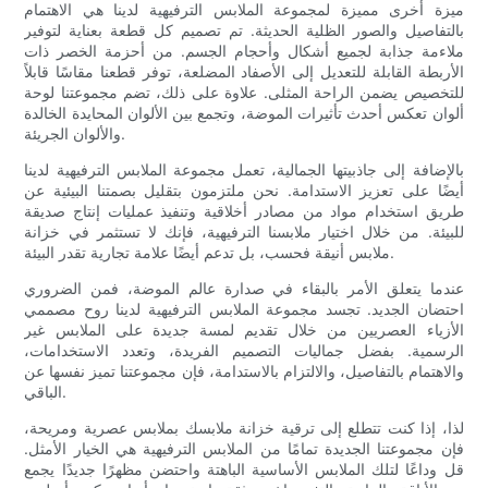
ميزة أخرى مميزة لمجموعة الملابس الترفيهية لدينا هي الاهتمام
بالتفاصيل والصور الظلية الحديثة. تم تصميم كل قطعة بعناية لتوفير
ملاءمة جذابة لجميع أشكال وأحجام الجسم. من أحزمة الخصر ذات
الأربطة القابلة للتعديل إلى الأصفاد المضلعة، توفر قطعنا مقاسًا قابلاً
للتخصيص يضمن الراحة المثلى. علاوة على ذلك، تضم مجموعتنا لوحة
ألوان تعكس أحدث تأثيرات الموضة، وتجمع بين الألوان المحايدة الخالدة
والألوان الجريئة.
بالإضافة إلى جاذبيتها الجمالية، تعمل مجموعة الملابس الترفيهية لدينا
أيضًا على تعزيز الاستدامة. نحن ملتزمون بتقليل بصمتنا البيئية عن
طريق استخدام مواد من مصادر أخلاقية وتنفيذ عمليات إنتاج صديقة
للبيئة. من خلال اختيار ملابسنا الترفيهية، فإنك لا تستثمر في خزانة
ملابس أنيقة فحسب، بل تدعم أيضًا علامة تجارية تقدر البيئة.
عندما يتعلق الأمر بالبقاء في صدارة عالم الموضة، فمن الضروري
احتضان الجديد. تجسد مجموعة الملابس الترفيهية لدينا روح مصممي
الأزياء العصريين من خلال تقديم لمسة جديدة على الملابس غير
الرسمية. بفضل جماليات التصميم الفريدة، وتعدد الاستخدامات،
والاهتمام بالتفاصيل، والالتزام بالاستدامة، فإن مجموعتنا تميز نفسها عن
الباقي.
لذا، إذا كنت تتطلع إلى ترقية خزانة ملابسك بملابس عصرية ومريحة،
فإن مجموعتنا الجديدة تمامًا من الملابس الترفيهية هي الخيار الأمثل.
قل وداعًا لتلك الملابس الأساسية الباهتة واحتضن مظهرًا جديدًا يجمع