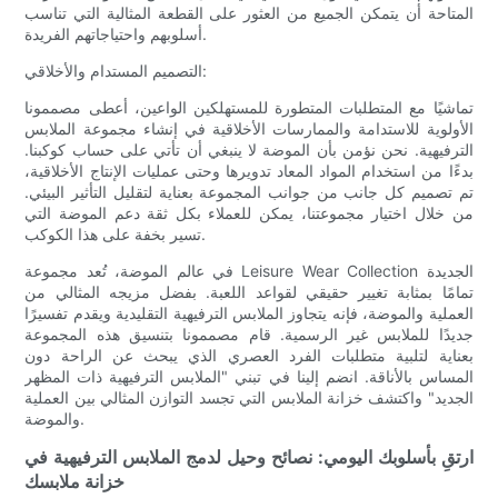
المتاحة أن يتمكن الجميع من العثور على القطعة المثالية التي تناسب
أسلوبهم واحتياجاتهم الفريدة.
التصميم المستدام والأخلاقي:
تماشيًا مع المتطلبات المتطورة للمستهلكين الواعين، أعطى مصممونا
الأولوية للاستدامة والممارسات الأخلاقية في إنشاء مجموعة الملابس
الترفيهية. نحن نؤمن بأن الموضة لا ينبغي أن تأتي على حساب كوكبنا.
بدءًا من استخدام المواد المعاد تدويرها وحتى عمليات الإنتاج الأخلاقية،
تم تصميم كل جانب من جوانب المجموعة بعناية لتقليل التأثير البيئي.
من خلال اختيار مجموعتنا، يمكن للعملاء بكل ثقة دعم الموضة التي
تسير بخفة على هذا الكوكب.
في عالم الموضة، تُعد مجموعة Leisure Wear Collection الجديدة
تمامًا بمثابة تغيير حقيقي لقواعد اللعبة. بفضل مزيجه المثالي من
العملية والموضة، فإنه يتجاوز الملابس الترفيهية التقليدية ويقدم تفسيرًا
جديدًا للملابس غير الرسمية. قام مصممونا بتنسيق هذه المجموعة
بعناية لتلبية متطلبات الفرد العصري الذي يبحث عن الراحة دون
المساس بالأناقة. انضم إلينا في تبني "الملابس الترفيهية ذات المظهر
الجديد" واكتشف خزانة الملابس التي تجسد التوازن المثالي بين العملية
والموضة.
ارتقِ بأسلوبك اليومي: نصائح وحيل لدمج الملابس الترفيهية في
خزانة ملابسك