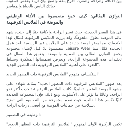
بين الأناقة والراحة والتفرد. اخرج بثقة واصنع بيان أزياء يعكس أسلوب
حياتك النابض بالحياة والمعاصر.
التوازن المثالي: كيف جمع مصممونا بين الأداء الوظيفي
والموضة في الملابس الترفيهية
في هذا العصر الحديث، حيث تسير الراحة والأناقة جنبًا إلى جنب، شهد
عالم الموضة تطورًا ملحوظًا. وقد برزت الملابس الترفيهية كمثال لهذا
الاندماج، مما يوفر لمسة جديدة على الملابس غير الرسمية. لقد عمل
مصممونا بلا كلل لإنشاء مجموعة Leisure Wear الجديدة كليًا، مما
يحقق التوازن المثالي بين العملية والموضة. يتعمق هذا المقال في
تعقيدات هذه المجموعة الرائعة، ويعرض تصميماتها المبتكرة ويسلط
الضوء على أهمية "الملابس الترفيهية ذات المظهر الجديد".
استكشاف مفهوم "الملابس الترفيهية ذات المظهر الجديد":
يعد ظهور "الملابس الترفيهية ذات المظهر الجديد" بمثابة شهادة على
مشهد الموضة المتغير. تقليديًا، كانت الملابس الترفيهية تنجذب أكثر نحو
الراحة، وغالبًا ما تؤثر على الأسلوب. ومع ذلك، فإن المجموعة الجديدة
كليًا تكسر هذا القالب، حيث تقدم مجموعة من التصاميم التي تمزج
بسلاسة بين جماليات الموضة مع أقصى درجات الراحة.
الوظيفة في التصميم:
تكمن الركيزة الأولى لمفهوم "الملابس الترفيهية ذات المظهر الجديد"