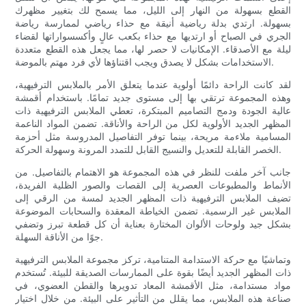
القطع بسهولة من النهار إلى الليل، مما يسمح لك بتغيير مظهرك
بسهولة. ارتدي بدلة رياضية أنيقة مع حذاء رياضي لممارسة رياضة
الجري في الصباح أو ارتديها مع حذاء بكعب عالٍ وأكسسواراتها لقضاء
ليلة مع الأصدقاء. الإمكانيات لا حصر لها، مما يجعل هذه القطع متعددة
الاستخدامات بشكل لا يصدق ويجب اقتناؤها لأي فرد مهتم بالموضة.
لقد كانت الراحة دائمًا أولوية عندما يتعلق الأمر بالملابس الترفيهية،
وهذه المجموعة ترتقي بها إلى مستوى جديد تمامًا. باستخدام أقمشة
عالية الجودة ودمج التصاميم المبتكرة، تعطي الملابس الترفيهية ذات
المظهر الجديد الأولوية لكل من الراحة والأناقة. تضمن المواد الناعمة
المسامية ملاءمة مريحة، بينما توفر التفاصيل المدروسة مثل أحزمة
الخصر القابلة للتعديل والنسيج القابل للتمدد المرونة وسهولة الحركة.
جانب آخر ملفت للنظر في هذه المجموعة هو الاهتمام بالتفاصيل. من
الأنماط والمطبوعات العصرية إلى القصات والصور الظلية الفريدة،
تضيف الملابس الترفيهية ذات المظهر الجديد لمسة من الرقي إلى
الملابس غير الرسمية. تضمن الخياطة المعقدة والسحابات الموضوعة
بشكل جيد ولوحات الألوان المختارة بعناية أن كل قطعة تبرز وتضفي
جوًا من الأناقة السهلة.
وتماشيًا مع حركة الاستدامة المتنامية، تركز مجموعة الملابس الترفيهية
ذات المظهر الجديد أيضًا بقوة على الممارسات الصديقة للبيئة. تُستخدم
مواد مستدامة، مثل الأقمشة المعاد تدويرها والقطن العضوي، في
صناعة هذه الملابس، مما يقلل من التأثير على البيئة. من خلال اختيار