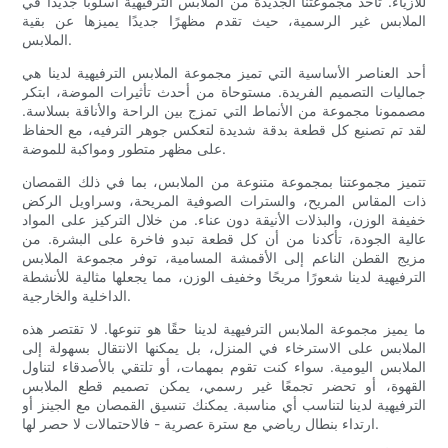
للأزياء. تأخذ مجموعتنا الجديدة من الملابس الترفيهية أسلوبًا جديدًا في
الملابس غير الرسمية، حيث تقدم مظهرًا جديدًا يميزها عن بقية
الملابس.
أحد العناصر الأساسية التي تميز مجموعة الملابس الترفيهية لدينا هي
جماليات التصميم الفريدة. مستوحاة من أحدث تأثيرات الموضة، ابتكر
مصممونا مجموعة من الأنماط التي تمزج بين الراحة والأناقة بسلاسة.
لقد تم تصنيع كل قطعة بدقة شديدة لتعكس جوهر الترفيه، مع الحفاظ
على مظهر متطور ومواكبة للموضة.
تتميز مجموعتنا بمجموعة متنوعة من الملابس، بما في ذلك القمصان
ذات المقاس المريح، والسترات الصوفية المريحة، وسراويل الركض
خفيفة الوزن، والبذلات الأنيقة دون عناء. من خلال التركيز على المواد
عالية الجودة، تأكدنا من أن كل قطعة تبدو فاخرة على البشرة. من
مزيج القطن الناعم إلى الأقمشة المسامية، توفر مجموعة الملابس
الترفيهية لدينا شعورًا مريحًا وخفيف الوزن، مما يجعلها مثالية للأنشطة
الداخلية والخارجية.
ما يميز مجموعة الملابس الترفيهية لدينا حقًا هو تنوعها. لا تقتصر هذه
الملابس على الاسترخاء في المنزل، بل يمكنها الانتقال بسهولة إلى
الملابس اليومية. سواء كنت تقوم بمهمات، أو تلتقي بالأصدقاء لتناول
القهوة، أو تحضر تجمعًا غير رسمي، يمكن تصميم قطع الملابس
الترفيهية لدينا لتناسب أي مناسبة. يمكنك تنسيق القمصان مع الجينز أو
ارتداء بنطال رياضي مع سترة عصرية - فالاحتمالات لا حصر لها.