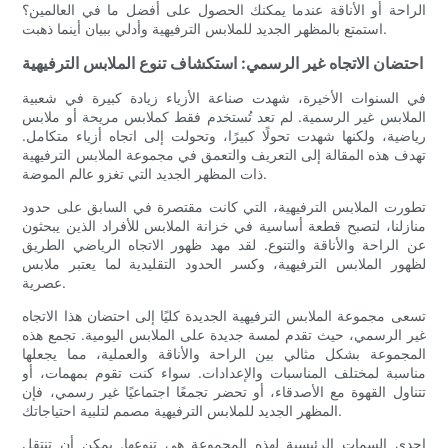
الراحة أو الأناقة عندما يمكنك الحصول على أفضل ما في العالمين؟
استمتع بالمظهر الجديد للملابس الترفيهية وأدلي ببيان أينما ذهبت.
احتضان الاتجاه غير الرسمي: استكشاف تنوع الملابس الترفيهية
في السنوات الأخيرة، شهدت صناعة الأزياء زيادة كبيرة في شعبية
الملابس غير الرسمية. لم تعد تُستخدم فقط كملابس مريحة أو ملابس
رياضية، ولكنها شهدت تحولًا كبيرًا، وتحولت إلى اتجاه أزياء متكامل.
تهدف هذه المقالة إلى التعريف والتعمق في مجموعة الملابس الترفيهية
ذات المظهر الجديد التي تغزو عالم الموضة.
تطورت الملابس الترفيهية، التي كانت مقتصرة في السابق على حدود
منازلنا، لتصبح قطعة أساسية في خزانة الملابس للأفراد الذين يبحثون
عن الراحة والأناقة والتنوع. لقد مهد ظهور الاتجاه الرياضي الطريق
لظهور الملابس الترفيهية، وكسر الحدود التقليدية لما يعتبر ملابس
عصرية.
تسعى مجموعة الملابس الترفيهية الجديدة كليًا إلى احتضان هذا الاتجاه
غير الرسمي، حيث تقدم لمسة جديدة على الملابس اليومية. تجمع هذه
المجموعة بشكل مثالي بين الراحة والأناقة والعملية، مما يجعلها
مناسبة لمختلف المناسبات والإعدادات. سواء كنت تقوم بمهمات، أو
تتناول القهوة مع الأصدقاء، أو تحضر تجمعًا اجتماعيًا غير رسمي، فإن
المظهر الجديد للملابس الترفيهية مصمم لتلبية احتياجاتك.
إحدى السمات الرئيسية لهذه المجموعة هي تنوعها. يمكن أن تنتقل