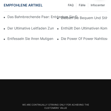
EMPFOHLENE ARTIKEL
FAQ
Fälle
Infocenter
Das Bahnbrechende Paar: Entdecken Sie Die Welt Der Hocksic
Bleiben Sie Bequem Und Stilvo
Der Ultimative Leitfaden Zum Finden Der Perfekten Nahtlosen 
Enthüllt Den Ultimativen Komf
Entfesseln Sie Ihren Mutigen Stil Mit Knisternden Roten Nahtlos
Die Power Of Power Nahtlose L
WE ARE CONTINUALLY STRIVING ONLY FOR ACHIEVING THE
CUSTOMERS' VALUE