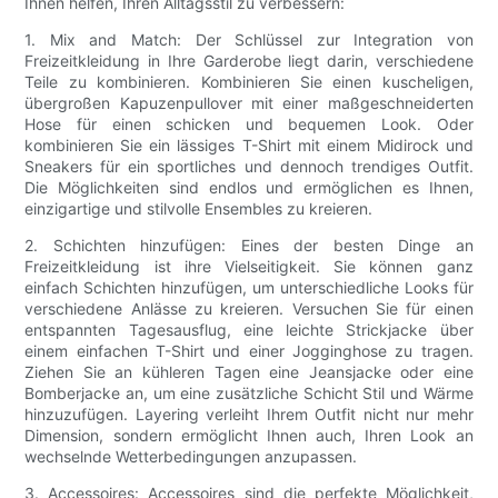
Ihnen helfen, Ihren Alltagsstil zu verbessern:
1. Mix and Match: Der Schlüssel zur Integration von
Freizeitkleidung in Ihre Garderobe liegt darin, verschiedene
Teile zu kombinieren. Kombinieren Sie einen kuscheligen,
übergroßen Kapuzenpullover mit einer maßgeschneiderten
Hose für einen schicken und bequemen Look. Oder
kombinieren Sie ein lässiges T-Shirt mit einem Midirock und
Sneakers für ein sportliches und dennoch trendiges Outfit.
Die Möglichkeiten sind endlos und ermöglichen es Ihnen,
einzigartige und stilvolle Ensembles zu kreieren.
2. Schichten hinzufügen: Eines der besten Dinge an
Freizeitkleidung ist ihre Vielseitigkeit. Sie können ganz
einfach Schichten hinzufügen, um unterschiedliche Looks für
verschiedene Anlässe zu kreieren. Versuchen Sie für einen
entspannten Tagesausflug, eine leichte Strickjacke über
einem einfachen T-Shirt und einer Jogginghose zu tragen.
Ziehen Sie an kühleren Tagen eine Jeansjacke oder eine
Bomberjacke an, um eine zusätzliche Schicht Stil und Wärme
hinzuzufügen. Layering verleiht Ihrem Outfit nicht nur mehr
Dimension, sondern ermöglicht Ihnen auch, Ihren Look an
wechselnde Wetterbedingungen anzupassen.
3. Accessoires: Accessoires sind die perfekte Möglichkeit,