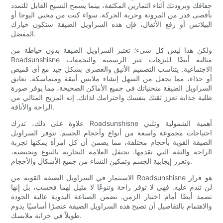
جفافك وبرودتك أثناء التمارين المكثفة، بينما يسمح النسيج القابل للتمدد
بأقصى قدر من المرونة وحرية الحركة. سواء كنت من محبي اليوجا أو
البيلاتس أو رفع الأثقال، فإن هذه السراويل الضيقة ستكون خيارك
المفضل.
ولكن هذا ليس كل شيء؛ تعتبر السراويل الضيقة بدون خياطة من
Roadsunshisne مثالية أيضًا للنزهات غير الرسمية والتجمعات
الاجتماعية. يتناسب التصميم الأنيق والعصري بشكل جيد مع أي قميص
أو حذاء، مما يجعل من السهل إنشاء ملابس أنيقة ومتماسكة. تعانق
السراويل الضيقة منحنياتك في جميع الأماكن الصحيحة، مما يوفر صورة
ظلية جذابة تعزز ثقتك بنفسك واحترامك لذاتك. إنه المزيج المثالي من
الراحة والأناقة.
علاوة على ذلك، تدرك Roadsunshisne أهمية الشمولية وتلبي
احتياجات مجموعة واسعة من أنواع وأحجام الجسم. تتوفر السراويل
الضيقة القوية بأحجام مختلفة، مما يضمن أن كل امرأة يمكنها تجربة
الراحة والثقة التي تقدمها. تحتفل العلامة التجارية بالتنوع وتحتضنه،
وتعزز إيجابية الجسم وتمكين النساء من جميع الأشكال والأحجام.
الاستثمار في السراويل الضيقة القوية من Roadsunshisne هو قرار
لن تندم عليه. فهي لا توفر راحة وتنوعًا لا مثيل لهما فحسب، بل إنها
تصمد أيضًا أمام اختبار الزمن. تضمن الصناعة اليدوية عالية الجودة
والاهتمام بالتفاصيل أن تصبح هذه السراويل الضيقة عنصرًا أساسيًا يدوم
طويلاً في خزانة ملابسك.