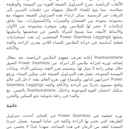
الألعاب الرياضية. تمزج السراويل الضيقة القوية بين الموضة والوظيفة
بسلاسة، مما يتيح للنساء الانتقال بسهولة من جلسات التمرين إلى
النزهات غير الرسمية. يمكن ارتداء هذه السراويل الضيقة بسهولة مع
مجموعة متنوعة من القمصان والسترات والإكسسوارات، مما يخلق
إمكانيات لا حصر لها للملابس. وهي متوفرة بمجموعة من الألوان
والأنماط الأنيقة، مما يسمح للمرأة بالتعبير عن شخصيتها وأسلوبها
الشخصي. إن تعدد استخدامات Power Seamless Leggings يجعلها
قطعة أساسية في خزانة الملابس للنساء اللاتي يقدرن الراحة والثقة
والأناقة.
إعادة تعريف مفهوم الملابس الرياضية، يعد بنطال Roadsunshisne
الضيق Power Seamless إضافة ثورية لخزانة ملابس كل امرأة. من
خلال توفير راحة لا مثيل لها، وتصميم يعزز الثقة، وتمكين الأداء، وبيانات
الموضة المتنوعة، تعمل هذه السراويل الضيقة على تمكين النساء، ورفع
احترامهن لذاتهن والسماح لهن بغزو العالم بثقة. ادخل إلى عالم Power
Seamless Leggings وافتح مستوى جديدًا من الراحة والأناقة والثقة
بالنفس. مع Roadsunshisne، يمكنك احتضان القوة الموجودة بداخلك
والبدء في رحلة تحويلية نحو التمكين والتحرر.
خاتمة
في الختام، أحدثت سراويل Power Seamless ثورة حقيقية في
الطريقة التي نختبر بها الراحة والثقة في حياتنا اليومية. بفضل خبرتنا
الممتدة لعقد من الزمان في هذه الصناعة، شهدنا عددًا لا يحصى من