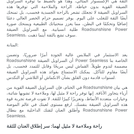
الثقة هي الإكسسوار المثالي، وهذا هو بالضبط ما توفره السراويل
الضيقة القوية بدون خياطة. الراحة والملاءمة التي توفرها هذه
السراويل الضيقة لا تجعلك تشعر بالراحة الجسدية فحسب، بل تمنحك
أيضًا الثقة للتغلب على اليوم. يوفر تصميم حزام الخصر العالي دعمًا
إضافيًا وتحكمًا في البطن، مما يعزز منحنياتك الطبيعية ويمنحك صورة
ظلية انسيابية. مع السراويل الضيقة Roadsunshisne Power
Seamless، سوف تشع بالثقة أينما ذهبت.
المتانة:
يعد الاستثمار في الملابس عالية الجودة أمرًا ضروريًا، وتضمن
Roadsunshisne أن السراويل الضيقة Power Seamless الخاصة بنا
مصممة لتدوم طويلاً. القماش ليس مريحًا وقابل للتمدد فحسب، بل
أيضًا مقاوم للتآكل. يمكنك الاستمتاع بفوائد هذه السراويل الضيقة
لسنوات قادمة دون القلق بشأن الانكماش أو التلاشي أو التكدس.
في الختام، فإن السراويل الضيقة القوية من Roadsunshisne هي بيان
أزياء يتجاوز الأناقة. إنها توفر راحة لا مثيل لها، وملاءمة لا تشوبها شائبة،
وخيارات متعددة الأنماط، وتعزيزًا كبيرًا للثقة. لا تفوت فرصة تجربة قوة
هذه السراويل الضيقة بنفسك. ارفع مستوى لعبتك في عالم الموضة
وأطلق العنان لثقتك الداخلية مع بنطال Roadsunshisne Power
Seamless.
راحة وملاءمة لا مثيل لهما: سر إطلاق العنان للثقة