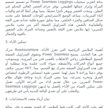
تم تصميم تصميم Power Seamless Leggings بدقة لتعزيز منحنيات
المرأة وإبراز جمالها الطبيعي. يوفر حزام الخصر العالي التحكم في
البطن، وينحت الخصر ويوفر تأثيرًا تنحيفًا، بينما يوفر أيضًا الدعم والثبات
أثناء التمرينات. يساعد الوضع الاستراتيجي للوحات الضغط على تحديد
شكل الساقين والجزء الخلفي، مما يخلق صورة ظلية جذابة تعزز الثقة
والطمأنينة بالنفس. هذه السراويل الضيقة أكثر من مجرد ملابس
للتمرين؛ إنها ملابس تعزز الثقة بالنفس وتساعد المرأة على الشعور
بالقوة والجمال.
3. تمكين الأداء:
تدرك Roadsunshisne أهمية الملابس الرياضية التي تعزز الأداء،
وتتفوق السراويل الضيقة Power Seamless في هذا الجانب. يسمح
النسيج المطاطي رباعي الاتجاهات بأقصى قدر من المرونة، ويستوعب
جميع أنواع الحركات والأنشطة. سواء كانت جلسة يوجا متطلبة أو
تمرين مكثف HIIT، فإن هذه السراويل الضيقة تتحرك مع الجسم، مما
يوفر دعمًا وراحة لا مثيل لهما. تضمن تقنية امتصاص الرطوبة امتصاص
العرق وتبخره بسرعة، مما يبقي المرأة باردة وجافة طوال نظام
التمرين. من خلال تقديم أداء من الدرجة الأولى، تعمل Power
Seamless Leggings على تمكين النساء من الأداء بأفضل ما لديهن
والتغلب على أي تحدي للياقة البدنية يأتي في طريقهن.
4. بيان أزياء متعدد الاستخدامات:
لقد ولت الأيام التي كانت فيها الملابس الرياضية مقتصرة على صالة