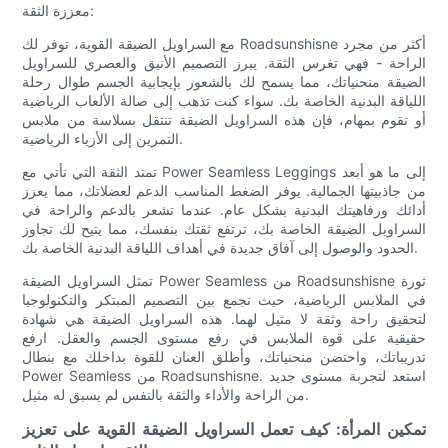
معززة الثقة:
مع السراويل الضيقة القوية، توفر لك Roadsunshisne أكثر من مجرد
الراحة - فهي تغرس الثقة. يبرز التصميم الأنيق والعصري للسراويل
الضيقة منحنياتك، مما يسمح لك بالشعور بإيجابية الجسم طوال رحلة
اللياقة البدنية الخاصة بك. سواء كنت تذهب إلى صالة الألعاب الرياضية
أو تقوم بمهام، فإن هذه السراويل الضيقة تنتقل بسلاسة من ملابس
التمرين إلى الأزياء الرياضية.
تمتد الثقة التي تأتي مع Power Seamless Leggings إلى ما هو أبعد
من جاذبيتها الجمالية. يوفر الضغط المناسب الدعم لعضلاتك، مما يعزز
أدائك ورفاهيتك البدنية بشكل عام. عندما تشعر بالدعم والراحة في
السراويل الضيقة الخاصة بك، ترتفع ثقتك بنفسك، مما يتيح لك تجاوز
الحدود والوصول إلى آفاق جديدة في أهداف اللياقة البدنية الخاصة بك.
تمثل السراويل الضيقة Power Seamless من Roadsunshisne ثورة
في الملابس الرياضية، حيث تجمع بين التصميم المبتكر والتكنولوجيا
لتحقيق راحة وثقة لا مثيل لهما. هذه السراويل الضيقة هي شهادة
حقيقية على قوة الملابس في رفع مستوى الجسم والعقل. ارفع
تدريباتك، واحتضن منحنياتك، وأطلق العنان للقوة بداخلك مع بنطال
Power Seamless من Roadsunshisne. استعد لتجربة مستوى جديد
من الراحة والأداء والثقة بالنفس لم يسبق له مثيل.
تمكين المرأة: كيف تعمل السراويل الضيقة القوية على تعزيز