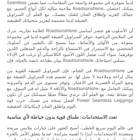
Seamless لدينا متوفرة في مجموعة واسعة من المقاسات، مما يضمن
ملاءمة مثالية لكل أنواع الجسم. مع Roadsunshisne، يمكنك احتضان
جمالك الفريد وإطلاق العنان لثقتك بنفسك، مع العلم أن السراويل
الضيقة لدينا مصممة لتعزيز منحنياتك الطبيعية.
كعلامة تجارية، تدرك Roadsunshisne أن الأسلوب هو عنصر أساسي
في الملابس الرياضية. تتوفر السراويل الضيقة القوية لدينا في مجموعة
متنوعة من الألوان والأنماط، مما يسمح لك بالتعبير عن أسلوبك
الشخصي مع الاستمرار في الاستمتاع بالراحة والدعم المذهلين اللذين
توفرهما. سواء كنت تفضل اللون الأسود الكلاسيكي أو ترغب في الإدلاء
ببيان بطباعة نابضة بالحياة، فإن Roadsunshisne ستلبي احتياجاتك.
في الختام، فإن السراويل الضيقة القوية من Roadsunshisne هي
مثال لراحة وملاءمة لا مثيل لها. تم تصميم هذه السراويل الضيقة مع
وضع المرأة العصرية في الاعتبار، وتوفر مستوى من الدعم والمرونة
والأناقة لا مثيل له في السوق. مع Roadsunshisne، يمكنك التعامل مع
أي نشاط بثقة، مع العلم أنك ترتدي بنطالًا ضيقًا سيمكنك من أن تكون
أفضل نسخة من نفسك. جرب قوة Power Seamless Leggings
اليوم واطلق العنان لإمكانياتك الحقيقية.
تعدد الاستخدامات: طماق قوية بدون خياطة لأي مناسبة
في عالم اليوم سريع الخطى، أصبح العثور على خيارات ملابس مريحة
ومتعددة الاستخدامات أمرًا ذا أهمية متزايدة. عندما يتعلق الأمر بالجزء
السفلي، أصبحت السراويل الضيقة عنصرًا أساسيًا في خزانة ملابس