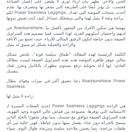
الحين والآخر، يظهر بيان أزياء ثوري لا يقتصر على إعصار الصناعة
فحسب، بل يؤثر أيضًا على الطريقة التي نشعر بها ونتصرف بها. نقدم
لكم Power Seamless Leggings، أحدث منتجات الموضة التي تعدك
براحة وثقة لا مثيل لهما والتي ستجعلك تتساءل كيف كنت تعيش بدونها.
في Roadsunshisne، مهمتنا هي تمكين الأفراد من الشعور بأفضل ما
لديهم واحتضان أسلوبهم الفريد. لهذا السبب قمنا بتصميم هذه السراويل
الضيقة بدون خياطة لتكون الرفيق المثالي للأزياء، حيث تجمع بين الأناقة
والراحة والعملية بشكل لم يسبق له مثيل.
الكلمة الرئيسية لهذه المقالة، "طماق سلسة قوية"، تلخص بشكل
مثالي جوهر ظاهرة الموضة هذه. هذه السراويل الضيقة ليست بنطالك
العادي؛ إنها أداة تحويلية ترفع مستوى مظهرك بالكامل وتعزز ثقتك
بنفسك.
دعنا نتعمق أكثر في ميزات وفوائد بنطال Roadsunshisne Power
Seamless.
راحة لا مثيل لها:
إحدى الصفات المميزة لـ Power Seamless Leggings هي الراحة
الاستثنائية التي توفرها. مصنوعة من قماش عالي الجودة وجيد التهوية،
هذه السراويل الضيقة تتوافق مع جسمك، مما يوفر شعورًا بالجلد الثاني
يسمح بالحركة دون عناء. بفضل بنيتها بدون خياطة، فهي خالية من أي
طبقات مزعجة، مما يضمن ملاءمة سلسة ومريحة طوال اليوم. سواء