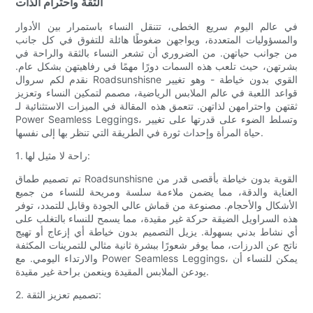
الثقة واحترام الذات
في عالم اليوم سريع الخطى، تتنقل النساء باستمرار بين الأدوار
والمسؤوليات المتعددة، ويواجهن ضغوطًا هائلة للتفوق في كل جانب
من جوانب حياتهن. من الضروري أن تشعر النساء بالثقة والراحة في
بشرتهن، حيث تلعب هذه السمات دورًا مهمًا في رفاهيتهن بشكل عام.
نقدم لكم سروال Roadsunshisne القوي بدون خياطة - وهو تغيير
قواعد اللعبة في عالم الملابس الرياضية، مصمم لتمكين النساء وتعزيز
ثقتهن واحترامهن لذاتهن. تتعمق هذه المقالة في الميزات الاستثنائية لـ
Power Seamless Leggings، وتسلط الضوء على قدرتها على تغيير
حياة المرأة وإحداث ثورة في الطريقة التي تنظر بها إلى نفسها.
1. راحة لا مثيل لها:
تم تصميم طماق Roadsunshisne القوية بدون خياطة بأقصى قدر من
العناية والدقة، مما يضمن ملاءمة سلسة ومريحة للنساء من جميع
الأشكال والأحجام. مصنوعة من قماش عالي الجودة وقابل للتمدد، توفر
هذه السراويل الضيقة حركة غير مقيدة، مما يسمح للنساء بالتغلب على
أي نشاط بدني بسهولة. يزيل التصميم بدون خياطة أي إزعاج أو تهيج
ناتج عن الدرزات، مما يوفر شعورًا ببشرة ثانية مثالي للتمرينات المكثفة
والارتداء اليومي. مع Power Seamless Leggings، يمكن للنساء أن
يودعن الملابس المقيدة وينعمن براحة غير مقيدة.
2. تصميم تعزيز الثقة: