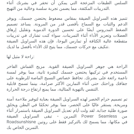
السلس الطبقات المزعجة التي يمكن أن تحفر في بشرتك أثناء
التدريبات المكثفة، مما يضمن تجربة سلسة وخالية من التهيج.
تتميز هذه السراويل الضيقة بمقاس مضغوط يحتضن جسمك، ويوفر
الدعم والثبات مع السماح بأقصى قدر من المرونة. يساعد تصميم
الضغط المدروس أيضًا على تحسين الدورة الدموية وتقليل إرهاق
العضلات وتعزيز الأداء أثناء التمرينات. سواء كنت تشارك في تدريبات
متقطعة عالية الكثافة أو تمارس اليوجا، فإن هذه السراويل الضيقة
تتكيف مع حركات جسمك، مما يتيح لك الأداء بأفضل ما لديك.
راحة لا مثيل لها:
الراحة هي جوهر السراويل الضيقة القوية. مزيج القماش الفاخر
المستخدم في تركيبها يحتضن جسمك كبشرة ثانية، مما يوفر لمسة
ناعمة رائعة على بشرتك. تحافظ خصائص النسيج الماصة للرطوبة على
جفافك وراحتك حتى أثناء التمارين الأكثر صرامة، بينما تسمح قابلية
التنفس بالتهوية المثالية، مما يمنع ارتفاع درجة الحرارة.
تم تصميم حزام الخصر لهذه السراويل الضيقة بعناية لتوفير ملاءمة آمنة
ومريحة. يستقر عاليًا على الخصر، مما يوفر تحكمًا في البطن ويخلق
صورة ظلية جذابة. لقد ولت أيام تعديل السراويل الضيقة باستمرار أثناء
التمرين - تبقى السراويل الضيقة Power Seamless من
Roadsunshisne في مكانها، مما يسمح لك بالتركيز فقط على روتين
التمرين الخاص بك.