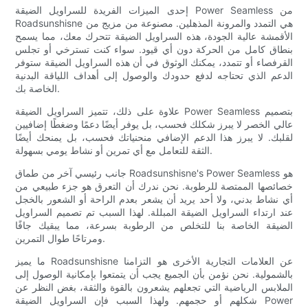
إحدى الميزات الفريدة للسراويل الضيقة Power Seamless من
Roadsunshisne هي التمدد والمرونة المذهلين. مصنوعة من مزيج من
الأقمشة عالية الجودة، هذه السراويل الضيقة تتحرك معك، مما يسمح
بنطاق كامل من الحركة دون أي قيود. سواء كنت تسترخي أو تجلس
القرفصاء أو تتمدد، يمكنك الوثوق في أن هذه السراويل الضيقة ستوفر
الدعم الذي تحتاجه لدفع حدودك والوصول إلى أهداف اللياقة البدنية
الخاصة بك.
علاوة على ذلك، تتميز السراويل الضيقة Power Seamless بتصميم
عالي الخصر لا يبرز شكلك فحسب، بل يوفر أيضًا دعمًا وضغطًا إضافيين
لقلبك. لا يبرز هذا الدعم الإضافي منحنياتك فحسب، بل يمنحك أيضًا
الثقة للتعامل مع أي تمرين أو نشاط يومي بسهولة.
جانب رئيسي آخر من طماق Roadsunshisne's Power Seamless هو
خصائصها الممتصة للرطوبة. نحن ندرك أن التعرق هو جزء طبيعي من
أي نشاط بدني، ولا أحد يريد أن يشعر بعدم الراحة أو الشعور بالخجل
عند ارتداء السراويل الضيقة المبللة. لهذا السبب تم تصميم السراويل
الضيقة الخاصة بنا للتخلص من الرطوبة بسرعة، مما يبقيك جافًا
ومرتاحًا طوال التمرين.
ما يميز Roadsunshisne عن العلامات التجارية الأخرى هو التزامنا
بالشمولية. نحن نؤمن بأن الجميع يجب أن يتمتعوا بإمكانية الوصول إلى
الملابس الرياضية التي تجعلهم يشعرون بالقوة والثقة، بغض النظر عن
شكلهم أو حجمهم. ولهذا السبب فإن السراويل الضيقة Power