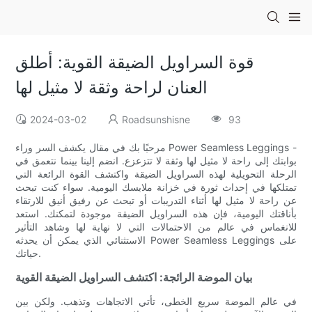
قوة السراويل الضيقة القوية: أطلق
العنان لراحة وثقة لا مثيل لها
2024-03-02
Roadsunshisne
93
مرحبًا بك في مقال يكشف السر وراء Power Seamless Leggings -
بوابتك إلى راحة لا مثيل لها وثقة لا تتزعزع. انضم إلينا بينما نتعمق في
الرحلة التحويلية لهذه السراويل الضيقة واكتشف القوة الرائعة التي
تمتلكها في إحداث ثورة في خزانة ملابسك اليومية. سواء كنت تبحث
عن راحة لا مثيل لها أثناء التدريبات أو تبحث عن رفيق أنيق للارتقاء
بأناقتك اليومية، فإن هذه السراويل الضيقة موجودة لتمكنك. استعد
للانغماس في عالم من الاحتمالات التي لا نهاية لها وشاهد التأثير
الاستثنائي الذي يمكن أن يحدثه Power Seamless Leggings على
حياتك.
بيان الموضة الرائجة: اكتشف السراويل الضيقة القوية
في عالم الموضة سريع الخطى، تأتي الاتجاهات وتذهب. ولكن بين