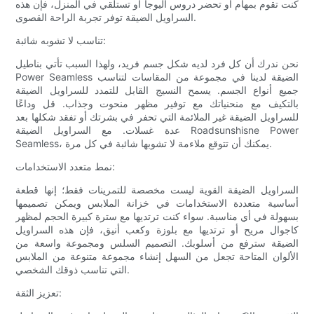
كنت تقوم بمهام أو تحضر دروس اليوجا أو تستلقي في المنزل، فإن هذه
السراويل الضيقة توفر تجربة الراحة القصوى.
تناسب لا تشوبه شائبة:
نحن ندرك أن كل فرد لديه شكل جسم فريد، ولهذا السبب تأتي بناطيل
Power Seamless الضيقة لدينا في مجموعة من المقاسات لتناسب
جميع أنواع الجسم. يسمح النسيج القابل للتمدد للسراويل الضيقة
بالتكيف مع منحنياتك مع توفير مظهر منحوت وجذاب. قل وداعًا
للسراويل الضيقة غير الملائمة التي تحفر في بشرتك أو تفقد شكلها بعد
عدة غسلات. مع السراويل الضيقة Roadsunshisne Power
Seamless، يمكنك أن تتوقع ملاءمة لا تشوبها شائبة في كل مرة.
نمط متعدد الاستخدامات:
السراويل الضيقة القوية ليست مخصصة للتمرينات فقط؛ إنها قطعة
أساسية متعددة الاستخدامات في خزانة الملابس ويمكن تصميمها
بسهولة في أي مناسبة. سواء كنت ترتديها مع سترة كبيرة الحجم لمظهر
كاجوال مريح أو ترتديها مع بلوزة وكعب أنيق، فإن هذه السراويل
الضيقة سترفع من أسلوبك. التصميم السلس ومجموعة واسعة من
الألوان المتاحة تجعل من السهل إنشاء مجموعة متنوعة من الملابس
التي تناسب ذوقك الشخصي.
تعزيز الثقة: