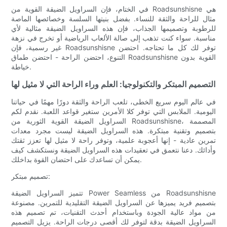
في الختام، فإن السراويل الضيقة القوية من Roadsunshisne هي
مثال للراحة والثقة للنساء. بفضل بنيتها السلسة وخصائصها الماصة
للرطوبة وتصميمها الجذاب، فإن هذه السراويل الضيقة مثالية لأي
مناسبة. سواء كنت تذهب إلى صالة الألعاب الرياضية أو تخرج في نزهة
غير رسمية، فإن Roadsunshisne توفر لك كل ما تحتاجه. احتضن
التنوع، احتضن الراحة - احتضن طماق Roadsunshisne القوية بدون
خياطة.
التصميم المبتكر والتكنولوجيا: العلم وراء الراحة التي لا مثيل لها
في عالم اليوم سريع الخطى، تلعب الراحة والثقة دورًا مهمًا في حياتنا
اليومية. الملابس التي توفر كلا الأمرين ستغير قواعد اللعبة. نقدم لكم
السراويل الضيقة القوية الثورية من Roadsunshisne، المصممة
بتصميم وتقنية مبتكرة. هذه السراويل الضيقة ليست مجرد معدات
تمرين عادية - إنها أعجوبة علمية، وتوفر راحة لا مثيل لها تعزز ثقتك
وأدائك. دعنا نتعمق في تعقيدات هذه السراويل الضيقة ونستكشف كيف
يمكن أن تساعدك على احتضان القوة بداخلك.
تصميم مبتكر:
تتميز السراويل الضيقة Power Seamless من Roadsunshisne
بتصميم فريد يميزها عن السراويل الضيقة التقليدية للتمرين. مصنوعة
من مواد عالية الجودة وباستخدام أحدث التقنيات، تم تصميم هذه
السراويل الضيقة بدقة لتوفر لك أقصى درجات الراحة. يزيل التصميم