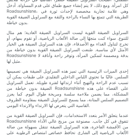
كل امرأة. ومع ذلك، لا يتم إنشاء جميع طماق على قدم المساواة. أدخل
Roadsunshisne، وهي علامة تجارية مخصصة لإحداث ثورة في
الطريقة التي تتمتع بها النساء بالراحة والثقة مع السراويل الضيقة القوية
بدون خياطة.
السراويل الضيقة القوية ليست السراويل الضيقة العادية؛ هم مثال
للتنوع. سواء كنت متجهًا إلى صالة الألعاب الرياضية، أو تقوم بمهام، أو
تخرج لتناول الغداء مع الأصدقاء، فإن هذه السراويل الضيقة هي الخيار
الأمثل لأي مناسبة. صُنعت السراويل الضيقة القوية بدون خياطة من
Roadsunshisne بدقة ومصممة لتمكين المرأة، وتوفر راحة وأناقة لا
مثيل لها.
إحدى الميزات الرئيسية التي تميز هذه السراويل الضيقة هي تصميمها
السلس. غالبًا ما تحتوي اللباس الداخلي التقليدي على طبقات يمكن أن
تسبب عدم الراحة والتهيج أثناء ارتدائها لفترة طويلة. تعمل السراويل
الضيقة بدون خياطة من Roadsunshisne على القضاء على هذه
المشكلة، مما يضمن ملاءمة سلسة ومريحة طوال اليوم. كما يعزز
التصميم السلس المتانة، مما يسمح للسراويل الضيقة بمقاومة الظروف
القاسية التي يتعرض لها الارتداء والارتداء اليومي.
عندما يتعلق الأمر بتعدد الاستخدامات، فإن السراويل الضيقة القوية من
Roadsunshisne تتفوق في كل جانب. مصنوعة من مزيج عالي الأداء
من الأقمشة الفاخرة، هذه السراويل الضيقة تنتقل بسهولة من صالة
الألعاب الرياضية إلى الشارع. تحافظ خصائص امتصاص الرطوبة على