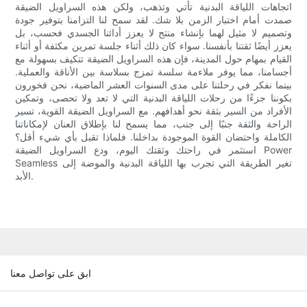
اتجاهات اللياقة البدنية تأتي وتذهب، ولكن هذه السراويل الضيقة
صمدت أمام اختبار الزمن بلا شك. لقد سمح لنا التزامنا بتوفير جودة
وتصميم لا مثيل لهما بإنشاء منتج لا يعزز أدائنا الجسدي فحسب، بل
يعزز أيضًا ثقتنا بأنفسنا. سواء كان ذلك أثناء جلسة تمرين مكثفة أو أثناء
القيام بمهام حول المدينة، فإن هذه السراويل الضيقة تتكيف بسهولة مع
أجسامنا، مما يوفر ملاءمة سلسة تمزج بسلاسة بين الأناقة والعملية.
بينما نفكر في رحلتنا على مدى السنوات العشر الماضية، نحن فخورون
بكوننا جزءًا من رحلات اللياقة البدنية التي لا تعد ولا تحصى، وتمكين
الأفراد من السير بثقة نحو أهدافهم. مع السراويل الضيقة القوية، تسير
الراحة والثقة جنبًا إلى جنب، مما يسمح لنا بإطلاق العنان لإمكاناتنا
الكاملة واحتضان القوة الموجودة بداخلنا. فلماذا تقبل بأي شيء أقل؟
استثمر في راحتك وثقتك اليوم، ودع السراويل الضيقة Power
Seamless تغير الطريقة التي تجرب بها اللياقة البدنية والموضة إلى
الأبد.
ابق على تواصل معنا