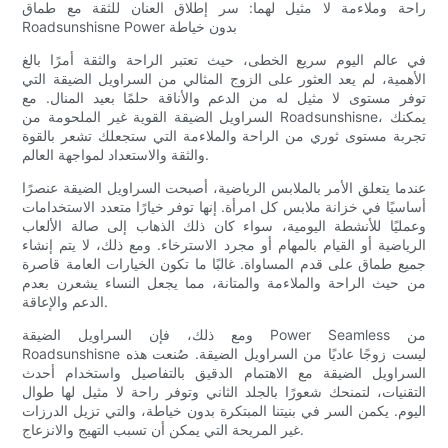
راحة وملاءمة لا مثيل لهما: سر إطلاق العنان للثقة مع طماق
Roadsunshisne Power بدون خياطة
في عالم اليوم سريع الخطى، حيث تعتبر الراحة والثقة أمرًا بالغ
الأهمية، لم يعد العثور على الزوج المثالي من السراويل الضيقة التي
توفر مستوى لا مثيل له من الدعم والأناقة حلمًا بعيد المنال. مع
السراويل الضيقة القوية غير الملحومة من Roadsunshisne، يمكنك
تجربة مستوى ثوري من الراحة والملاءمة التي ستجعلك تشعر بالقوة
والثقة والاستعداد لمواجهة العالم.
عندما يتعلق الأمر بالملابس الرياضية، أصبحت السراويل الضيقة عنصرًا
أساسيًا في خزانة ملابس كل امرأة. إنها توفر خيارًا متعدد الاستخدامات
وعمليًا للأنشطة اليومية، سواء كان ذلك الذهاب إلى صالة الألعاب
الرياضية أو القيام بالمهام أو مجرد الاسترخاء. ومع ذلك، لا يتم إنشاء
جميع طماق على قدم المساواة. غالبًا ما تكون الخيارات العامة قاصرة
من حيث الراحة والملاءمة والمتانة، مما يجعل النساء يشعرن بعدم
الدعم والإعاقة.
ومع ذلك، فإن السراويل الضيقة Power Seamless من
Roadsunshisne ليست زوجًا عاديًا من السراويل الضيقة. صُنعت هذه
السراويل الضيقة مع الاهتمام الدقيق بالتفاصيل واستخدام أحدث
التقنيات، لتمنحك شعورًا بالجلد الثاني وتوفر راحة لا مثيل لها طوال
اليوم. يكمن السر في بنيتنا المبتكرة بدون خياطة، والتي تزيل الدرزات
غير المريحة التي يمكن أن تسبب التهيج والانزعاج.