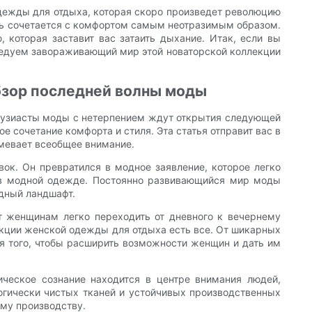
дежды для отдыха, которая скоро произведет революцию
иль сочетается с комфортом самым неотразимым образом.
 которая заставит вас затаить дыхание. Итак, если вы
следуем завораживающий мир этой новаторской коллекции
бзор последней волны моды
нтузиасты моды с нетерпением ждут открытия следующей
 сочетание комфорта и стиля. Эта статья отправит вас в
мевает всеобщее внимание.
ок. Он превратился в модное заявление, которое легко
и в модной одежде. Постоянно развивающийся мир моды
дный ландшафт.
т женщинам легко переходить от дневного к вечернему
екции женской одежды для отдыха есть все. От шикарных
 того, чтобы расширить возможности женщин и дать им
ическое сознание находится в центре внимания людей,
гически чистых тканей и устойчивых производственных
ому производству.