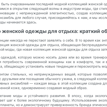
ь быть очарованными последней модной коллекцией женской о
убимся в открытие следующей волны в индустрии моды, где ст
новации с непринужденной элегантностью, создав коллекцию,
нсамбль для любого случая, присоединяйтесь к нам, и мы ис
ды начинается здесь.
 женской одежды для отдыха: краткий о
ии никогда не перестают заявлять о себе. В то время как э
екция женской одежды для отдыха, обещающая беспрецедентное
ой моды, где новая коллекция женской одежды для отдыха зат
одеждой, которую можно носить дома или во время трениров
ряя потребность современной женщины как в комфорте, так 
а, обещающую установить новые тенденции и пересмотреть мо
нтом стильных, но непринужденных вещей, которые позволя
к с друзьями или посещение обычного ужина, в следующей колл
вных ансамблей — каждая вещь в этой коллекции создана для
венной коже, одновременно создавая модный образ.
тание моды и устойчивого развития. В эпоху, когда эколог
ет шаг к более экологичному будущему. Использование эколо
 планеты, но и демонстрирует приверженность бренда этическ