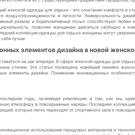
ций женской одежды для отдыха – это сочетание комфорта и ст
ся воздухопроницаемости и легкости. Универсальность дизай
ивный размер и бодипозитивный посыл способствуют любви 
иональность, позволяя женщинам двигаться свободно и комф
ледней коллекции одежды для отдыха женщины могут уверенно
 себя лучше.
ионных элементов дизайна в новой женск
таваться на шаг впереди. В сфере женской одежды для отдыха
ным стилем. Эта статья посвящена новейшей линейке женск
вые элементы дизайна. Понимание инновационных особенност
последние годы, произведя революцию в том, как мы оде
ивную атмосферу в повседневные наряды. Последняя коллекция
вещей, которые легко переходят от спортивного зала к повсед
инновационное использование передовых материалов и техноло