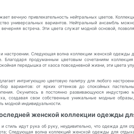
ает вечную привлекательность нейтральных цветов. Коллекци
ство универсальных вариантов. Нейтральный ансамбль можно
 вечерняя встреча. Эти цвета служат модной основой, позвол
 и настроении. Следующая волна коллекции женской одежды д
ие. Благодаря продуманным цветовым сочетаниям коллекция
окойная передышка от хаоса повседневной жизни, эти цвета ул
лагает интригующую цветовую палитру для любого настроени
бор вариантов: от ярких оттенков до спокойных пастельн
чтения. Окунитесь в постоянно развивающуюся индустрию м
а, создавая свои собственные уникальные модные образы, 
уть модной индивидуальности.
 последней женской коллекции одежды дл
 стиль идут рука об руку, неудивительно, что одежда для о
та; Следующая волна коллекций женской одежды для отдыха