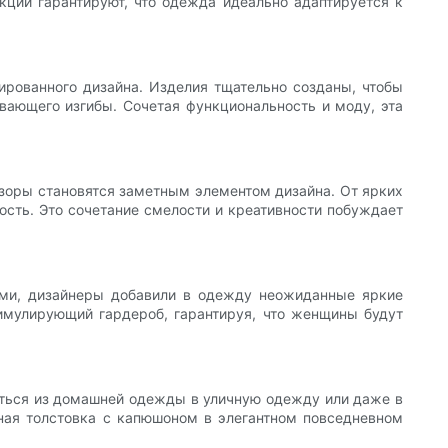
кции гарантируют, что одежда идеально адаптируется к
рованного дизайна. Изделия тщательно созданы, чтобы
вающего изгибы. Сочетая функциональность и моду, эта
узоры становятся заметным элементом дизайна. От ярких
сть. Это сочетание смелости и креативности побуждает
ными, дизайнеры добавили в одежду неожиданные яркие
тимулирующий гардероб, гарантируя, что женщины будут
иться из домашней одежды в уличную одежду или даже в
ная толстовка с капюшоном в элегантном повседневном