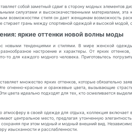
авляет собой заметный сдвиг в сторону модных элементов диз
льными силуэтами и высококачественными материалами, эта 
ным возможностям стиля он дает женщинам возможность раскр
ое стирает грань между спортивной одеждой и высокой модой, 
ения: яркие оттенки новой волны моды
 нас новыми тенденциями и стилями. В мире женской одежд
азнообразное настроение и характеры. От ярких оттенков, 
то-то для каждого модного человека. Приготовьтесь погрузи
авляет множество ярких оттенков, которые обязательно заяв
йте огненно-красные и оранжевые цвета, вызывающие страсть
Эти цвета идеально подходят для тех, кто осмеливается выдели
 атмосферу в своей одежде для отдыха, коллекция включает в
ают центральное место, предлагая утонченную элегантность 
 сохраняя при этом модный и модный внешний вид. Независимо о
феру изысканности и расслабленности.