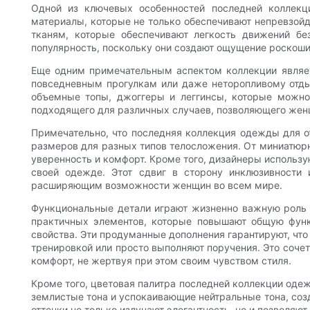
Одной из ключевых особенностей последней коллекц
материалы, которые не только обеспечивают непревзой
тканям, которые обеспечивают легкость движений бе
популярность, поскольку они создают ощущение роскоши
Еще одним примечательным аспектом коллекции являет
повседневным прогулкам или даже неторопливому отды
объемные топы, джоггеры и леггинсы, которые можно 
подходящего для различных случаев, позволяющего женщ
Примечательно, что последняя коллекция одежды для о
размеров для разных типов телосложения. От миниатюрн
уверенность и комфорт. Кроме того, дизайнеры использу
своей одежде. Этот сдвиг в сторону инклюзивности
расширяющим возможности женщин во всем мире.
Функциональные детали играют жизненно важную роль 
практичных элементов, которые повышают общую функ
свойства. Эти продуманные дополнения гарантируют, что
тренировкой или просто выполняют поручения. Это соч
комфорт, не жертвуя при этом своим чувством стиля.
Кроме того, цветовая палитра последней коллекции оде
землистые тона и успокаивающие нейтральные тона, соз
оттенки не только излучают элегантность, но и позволя