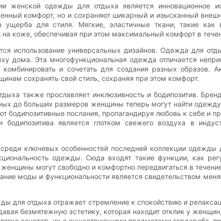
ии женской одежды для отдыха является инновационное ис
денный комфорт, но и сохраняют шикарный и изысканный внеш
з ущерба для стиля. Мягкие, эластичные ткани, такие как
 на коже, обеспечивая при этом максимальный комфорт в течен
ся использование универсальных дизайнов. Одежда для отдых
ху дома. Эта многофункциональная одежда отличается непр
комбинировать и сочетать для создания разных образов. Ак
инам сохранять свой стиль, сохраняя при этом комфорт.
тдыха также прославляет инклюзивность и бодипозитив. Бре
ых до больших размеров женщины теперь могут найти одежду 
ют бодипозитивные послания, пропагандируя любовь к себе и 
 и бодипозитива является глотком свежего воздуха в инду
среди ключевых особенностей последней коллекции одежды д
циональность одежды. Сюда входят такие функции, как рег
 женщины могут свободно и комфортно передвигаться в течение 
етание моды и функциональности является свидетельством ме
жды для отдыха отражает стремление к спокойствию и релаксац
давая безмятежную эстетику, которая находит отклик у женщин
ют легко сочетать их с существующими предметами гардероба, 