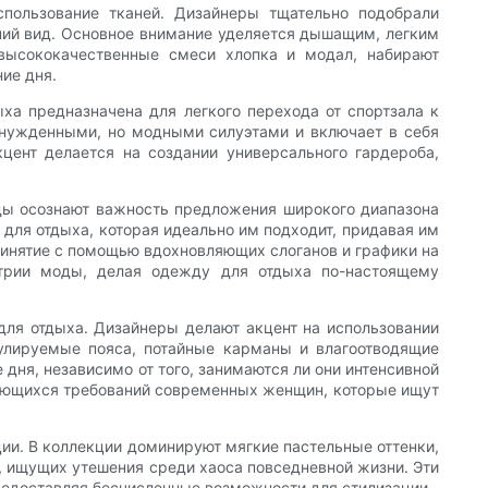
пользование тканей. Дизайнеры тщательно подобрали
ний вид. Основное внимание уделяется дышащим, легким
 высококачественные смеси хлопка и модал, набирают
ие дня.
а предназначена для легкого перехода от спортзала к
инужденными, но модными силуэтами и включает в себя
цент делается на создании универсального гардероба,
нды осознают важность предложения широкого диапазона
для отдыха, которая идеально им подходит, придавая им
принятие с помощью вдохновляющих слоганов и графики на
стрии моды, делая одежду для отдыха по-настоящему
ля отдыха. Дизайнеры делают акцент на использовании
улируемые пояса, потайные карманы и влагоотводящие
дня, независимо от того, занимаются ли они интенсивной
няющихся требований современных женщин, которые ищут
ии. В коллекции доминируют мягкие пастельные оттенки,
, ищущих утешения среди хаоса повседневной жизни. Эти
предоставляя бесчисленные возможности для стилизации.