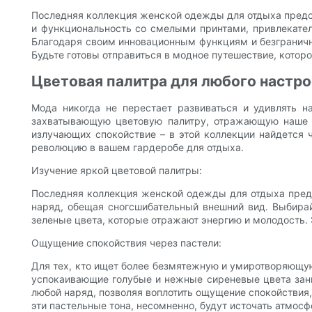
Последняя коллекция женской одежды для отдыха предст
и функциональность со смелыми принтами, привлекате
Благодаря своим инновационным функциям и безгранич
Будьте готовы отправиться в модное путешествие, котор
Цветовая палитра для любого настро
Мода никогда не перестает развиваться и удивлять
захватывающую цветовую палитру, отражающую наше р
излучающих спокойствие – в этой коллекции найдется ч
революцию в вашем гардеробе для отдыха.
Изучение яркой цветовой палитры:
Последняя коллекция женской одежды для отдыха предст
наряд, обещая сногсшибательный внешний вид. Выбира
зеленые цвета, которые отражают энергию и молодость. 
Ощущение спокойствия через пастели:
Для тех, кто ищет более безмятежную и умиротворяющую
успокаивающие голубые и нежные сиреневые цвета заним
любой наряд, позволяя воплотить ощущение спокойствия,
эти пастельные тона, несомненно, будут источать атмос