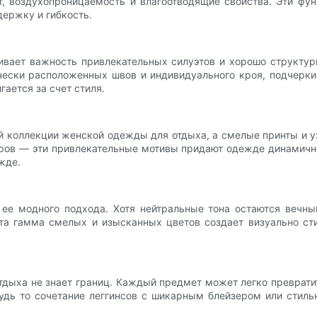
, воздухопроницаемость и влагоотводящие свойства. Эти фун
ержку и гибкость.
вает важность привлекательных силуэтов и хорошо структури
чески расположенных швов и индивидуального кроя, подчерки
гается за счет стиля.
й коллекции женской одежды для отдыха, а смелые принты и 
ров — эти привлекательные мотивы придают одежде динамично
жде.
 ее модного подхода. Хотя нейтральные тона остаются веч
Эта гамма смелых и изысканных цветов создает визуально с
тдыха не знает границ. Каждый предмет может легко преврат
дь то сочетание леггинсов с шикарным блейзером или стиль