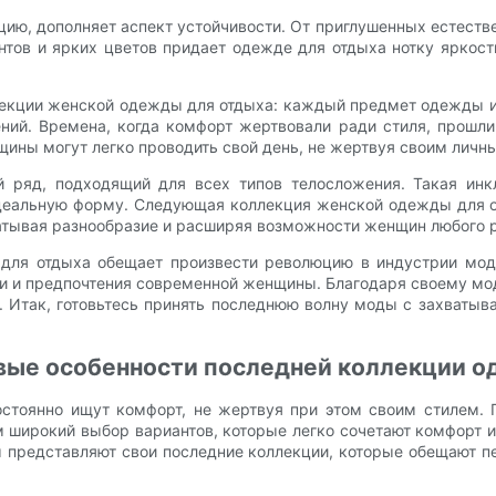
цию, дополняет аспект устойчивости. От приглушенных естестве
нтов и ярких цветов придает одежде для отдыха нотку яркос
екции женской одежды для отдыха: каждый предмет одежды и
ий. Времена, когда комфорт жертвовали ради стиля, прошли.
нщины могут легко проводить свой день, не жертвуя своим личн
 ряд, подходящий для всех типов телосложения. Такая инкл
идеальную форму. Следующая коллекция женской одежды для о
атывая разнообразие и расширяя возможности женщин любого р
ля отдыха обещает произвести революцию в индустрии моды.
ти и предпочтения современной женщины. Благодаря своему мо
. Итак, готовьтесь принять последнюю волну моды с захват
вые особенности последней коллекции о
тоянно ищут комфорт, не жертвуя при этом своим стилем. 
широкий выбор вариантов, которые легко сочетают комфорт и
 представляют свои последние коллекции, которые обещают 