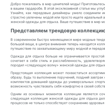
Добро пожаловать в мир ценителей моды! Приготовьтес
в вашем гардеробе. В этой эксклюзивной статье мы угл
Узнайте, как передовые дизайнеры умело соединили ин
страстно увлечены модой или просто ищете идеальный а
женской одежды для отдыха. Ваше путешествие в мир мо
Представляем трендовую коллекцию
В современном быстро меняющемся мире модные тенденц
большой вещи, в центре внимания теперь находится колл
путешествие по захватывающему миру модной и передов
Одежда для отдыха больше не ограничивается простой 
сочетает в себе стиль и расслабленность, удовлетво
породил «следующую волну» женской одежды для отдых
Предстоящая коллекция может похвастаться ассортиме
образу. Будь то выполнение поручений, поздний завтра
комплектов домашней одежды до универсальных спорти
возможность чувствовать себя комфортно в своей собст
Одним из основных моментов коллекции является соче
следующая коллекция женской одежды для отдыха дела
процессов не только способствует сохранению здоровья