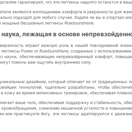
деталям гарантируют, что эти леггинсы надолго останутся в ваш
shisne являются воплощением комфорта и уверенности для же
ально подходят для любого случая. Ходите ли вы в спортзал или
е мощные бесшовные леггинсы Roadsunshisne.
 наука, лежащая в основе непревзойденн
ренность играют важную роль в нашей повседневной жизни. 
ггинсы Power от Roadsunshisne, созданные с использованием 
о науки, обеспечивающее непревзойденный комфорт, повыша
 могут помочь вам ощутить внутреннюю силу.
уникальным дизайном, который отличает их от традиционных ле
овейших технологий, тщательно разработаны, чтобы обеспеч
в кожу во время интенсивных тренировок, обеспечивая плавнос
блегает ваше тело, обеспечивая поддержку и стабильность, об
 кровообращения, снижению мышечной усталости и повышению
 или практикуете йогу, эти леггинсы адаптируются к движени