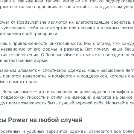
зайн с завышенной талией, который не только подчеркивае
жка не только подчеркивает ваши изгибы, но и дает вам увер
er от Roadsunshisne являются их влагоотводящие свойства. 
 чувствовать себя некомфортно или неловко в влажных легги
протяжении всей тренировки.
то наша приверженность инклюзивности. Мы считаем, что каж
, независимо от его формы и размера. Вот почему наши бе
 тип телосложения. С Roadsunshisne вы сможете насладиться с
ши естественные формы.
 важным элементом спортивной одежды. Наши бесшовные легги
ь при этом невероятным комфортом и поддержкой, которые он
hisne поможет вам.
т Roadsunshisne — это воплощение непревзойденного комфорта 
поддержки, гибкости и стиля, не имеющий аналогов на рынке.
дадут вам возможность быть лучшей версией себя. Испытайте с
сы Power на любой случай
сальных и удобных вариантов одежды становится все более 