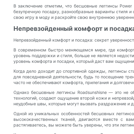
В заключение отметим, что бесшовные леггинсы Power 
безупречную посадку, разнообразные варианты стиля и 
свою игру в моду и раскройте свою внутреннюю уверенн
Непревзойденный комфорт и посадка:
Непревзойденный комфорт и посадка: секрет уверенност
В современном быстро меняющемся мире, где комфорт 
уровень поддержки и стиля, больше не является недос
уровень комфорта и посадки, который даст вам ощущение
Когда дело доходит до спортивной одежды, леггинсы с
для повседневной деятельности, будь то посещение тре
часто не обеспечивают комфорта, прилегания и долгове
Однако бесшовные леггинсы Roadsunshisne — это не о
технологий, создают ощущение второй кожи и непревзой
неудобные швы, которые могут вызвать раздражение и 
Одной из уникальных особенностей бесшовных леггинсов 
высококачественных тканей, двигаются вместе с вам
растягиваетесь, вы можете быть уверены, что эти легги