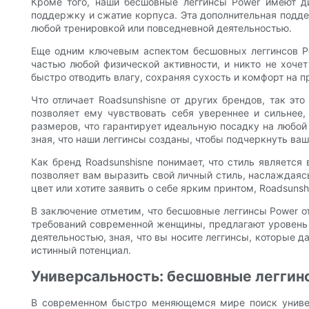
Кроме того, наши бесшовные леггинсы Power имеют ди
поддержку и сжатие корпуса. Эта дополнительная поддер
любой тренировкой или повседневной деятельностью.
Еще одним ключевым аспектом бесшовных леггинсов Pow
частью любой физической активности, и никто не хочет
быстро отводить влагу, сохраняя сухость и комфорт на 
Что отличает Roadsunshisne от других брендов, так э
позволяет ему чувствовать себя увереннее и сильнее
размеров, что гарантирует идеальную посадку на любой
зная, что наши леггинсы созданы, чтобы подчеркнуть ва
Как бренд Roadsunshisne понимает, что стиль является
позволяет вам выразить свой личный стиль, наслаждаяс
цвет или хотите заявить о себе ярким принтом, Roadsuns
В заключение отметим, что бесшовные леггинсы Power о
требований современной женщины, предлагают уровень 
деятельностью, зная, что вы носите леггинсы, которые 
истинный потенциал.
Универсальность: бесшовные леггин
В современном быстро меняющемся мире поиск универ