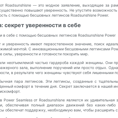
от Roadsunshisne — это модное заявление, выходящее за ра
существенно повышают уверенность. Не упустите возможность 
ость с помощью бесшовных леггинсов Roadsunshisne Power.
 секрет уверенности в себе
и в себе с помощью бесшовных леггинсов Roadsunshisne Power
и уверенность имеют первостепенное значение, поиск идеал
тижимой мечтой. С инновационными бесшовными леггинсами Pow
 силы, уверенности и готовности покорить мир.
тали неотъемлемой частью гардероба каждой женщины. Они п
нажерного зала, выполнение поручений или просто отдых. Одн
чности, в результате чего женщины чувствуют себя лишенными 
бычная пара леггинсов. Эти леггинсы, созданные с тщатель
денный комфорт в течение дня. Секрет заключается в нашей и
дискомфорт.
Power Seamless от Roadsunshisne является их удивительная э
и, обеспечивая полный диапазон движений без каких-либо
нсы обеспечат поддержку, необходимую вам, чтобы расширить с