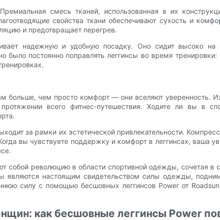
Премиальная смесь тканей, использованная в их конструкц
лагоотводящие свойства ткани обеспечивают сухость и комфо
ляцию и предотвращает перегрев.
ивает надежную и удобную посадку. Оно сидит высоко на 
но было постоянно поправлять леггинсы во время тренировки: 
тренировках.
ам больше, чем просто комфорт — они вселяют уверенность. 
протяжении всего фитнес-путешествия. Ходите ли вы в спо
рта.
выходит за рамки их эстетической привлекательности. Компре
огда вы чувствуете поддержку и комфорт в леггинсах, ваша у
се.
ют собой революцию в области спортивной одежды, сочетая в 
сы являются настоящим свидетельством силы одежды, подним
еннюю силу с помощью бесшовных леггинсов Power от Roadsuns
нщин: как бесшовные леггинсы Power по