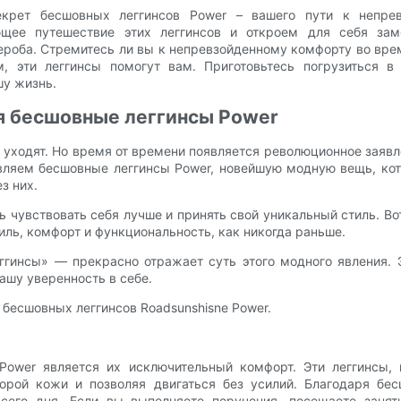
екрет бесшовных леггинсов Power – вашего пути к непрев
ее путешествие этих леггинсов и откроем для себя заме
роба. Стремитесь ли вы к непревзойденному комфорту во врем
, эти леггинсы помогут вам. Приготовьтесь погрузиться в
шу жизнь.
бя бесшовные леггинсы Power
ходят. Но время от времени появляется революционное заявлен
авляем бесшовные леггинсы Power, новейшую модную вещь, ко
з них.
 чувствовать себя лучше и принять свой уникальный стиль. Во
иль, комфорт и функциональность, как никогда раньше.
ггинсы» — прекрасно отражает суть этого модного явления.
ашу уверенность в себе.
бесшовных леггинсов Roadsunshisne Power.
ower является их исключительный комфорт. Эти леггинсы, 
орой кожи и позволяя двигаться без усилий. Благодаря б
сего дня. Если вы выполняете поручения, посещаете заняти