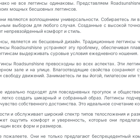
ко не все леггинсы одинаковы. Представляем Roadsunshisne
оих мощных бесшовных леггинсов.
они являются воплощением универсальности. Собираетесь ли в
альным выбором для любого случая. Созданные с высокой точ
т непревзойденный комфорт и стиль.
инсы, является их бесшовный дизайн. Традиционные леггинсы 
нсы Roadsunshisne устраняют эту проблему, обеспечивая плав
леггинсам выдерживать суровые условия ежедневного ношения.
гинсы Roadsunshisne превосходны во всех аспектах. Эти легги
ерном зале и на улице. Влагоотводящие свойства сохраняют с
 свободу движений. Занимаетесь ли вы йогой, пилатесом или 
кже идеально подходят для повседневных прогулок и обществ
 легко создать шикарный и собранный образ. Леггинсы подч
чувство собственного достоинства. Это идеальное сочетание ко
ности и обслуживает широкий спектр типов телосложения и ра
жет ощутить комфорт и уверенность, которые они предлага
нщин всех форм и размеров.
не пожалеете. Они не только предлагают беспрецедентный ко