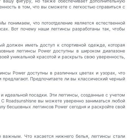
т вашу фигуру, но также обеспечивает дополнительную
енность в том, что вы сможете с легкостью справиться с
Мы понимаем, что потоотделение является естественной
нсах. Вот почему наши леггинсы разработаны так, чтобы
дый должен иметь доступ к спортивной одежде, которая
сшовные леггинсы Power доступны в широком диапазоне
воей уникальной красотой и раскрыть свою уверенность,
нсы Power доступны в различных цветах и ​​узорах, что
и предлагают. Предпочитаете ли вы классический черный
и идеальной посадки. Эти леггинсы, созданные с учетом
 С Roadsunshisne вы можете уверенно заниматься любой
илу бесшовных леггинсов Power сегодня и раскройте свой
важным. Что касается нижнего белья, леггинсы стали