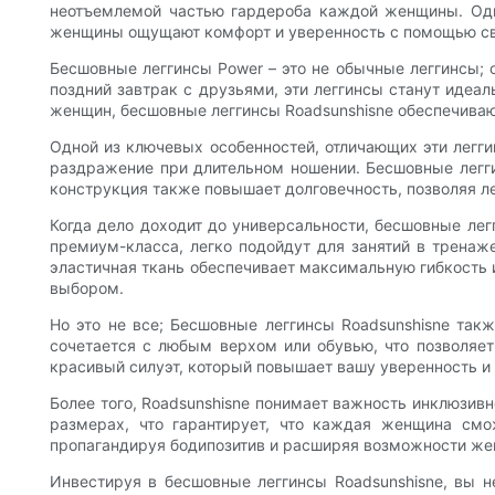
неотъемлемой частью гардероба каждой женщины. Одна
женщины ощущают комфорт и уверенность с помощью св
Бесшовные леггинсы Power – это не обычные леггинсы; 
поздний завтрак с друзьями, эти леггинсы станут иде
женщин, бесшовные леггинсы Roadsunshisne обеспечиваю
Одной из ключевых особенностей, отличающих эти легг
раздражение при длительном ношении. Бесшовные легги
конструкция также повышает долговечность, позволяя 
Когда дело доходит до универсальности, бесшовные лег
премиум-класса, легко подойдут для занятий в тренаж
эластичная ткань обеспечивает максимальную гибкость и
выбором.
Но это не все; Бесшовные леггинсы Roadsunshisne та
сочетается с любым верхом или обувью, что позволяет
красивый силуэт, который повышает вашу уверенность и 
Более того, Roadsunshisne понимает важность инклюзив
размерах, что гарантирует, что каждая женщина смо
пропагандируя бодипозитив и расширяя возможности же
Инвестируя в бесшовные леггинсы Roadsunshisne, вы 