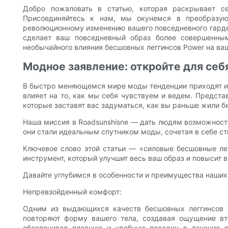
Добро пожаловать в статью, которая раскрывает с
Присоединяйтесь к нам, мы окунемся в преобразующ
революционному изменению вашего повседневного гарде
сделает ваш повседневный образ более совершенным
необычайного влияния бесшовных леггинсов Power на ва
Модное заявление: откройте для се
В быстро меняющемся мире моды тенденции приходят и у
влияет на то, как мы себя чувствуем и ведем. Предст
которые заставят вас задуматься, как вы раньше жили бе
Наша миссия в Roadsunshisne — дать людям возможность
они стали идеальным спутником моды, сочетая в себе ст
Ключевое слово этой статьи — «силовые бесшовные ле
инструмент, который улучшит весь ваш образ и повысит в
Давайте углубимся в особенности и преимущества наших 
Непревзойденный комфорт:
Одним из выдающихся качеств бесшовных леггинсов P
повторяют форму вашего тела, создавая ощущение вт
обеспечивая плавную и удобную посадку в течение в