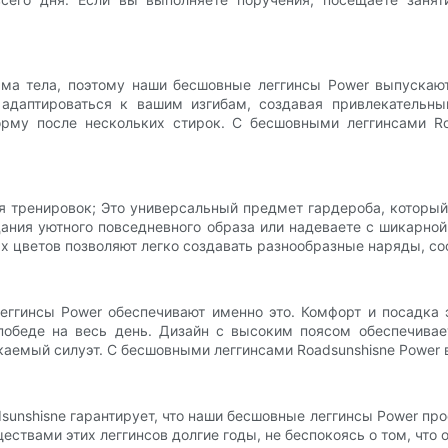
ма тела, поэтому наши бесшовные леггинсы Power выпускаю
м адаптироваться к вашим изгибам, создавая привлекательн
орму после нескольких стирок. С бесшовными леггинсами Ro
 тренировок; Это универсальный предмет гардероба, который
ания уютного повседневного образа или надеваете с шикарной
х цветов позволяют легко создавать разнообразные наряды, с
ггинсы Power обеспечивают именно это. Комфорт и посадка эт
победе на весь день. Дизайн с высоким поясом обеспечива
аемый силуэт. С бесшовными леггинсами Roadsunshisne Power в
unshisne гарантирует, что наши бесшовные леггинсы Power просл
твами этих леггинсов долгие годы, не беспокоясь о том, что о