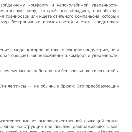
зойденному комфорту и непоколебимой уверенности.
чательную силу, которой они обладают, способствуя
я тренировок или ищете стильного компаньона, который
 мир безграничных возможностей и стать свидетелем
ие в моде, которое не только покоряет индустрию, но и
торая обещает непревзойденный комфорт и уверенность,
т почему мы разработали эти бесшовные леггинсы, чтобы
 Эти леггинсы — не обычные брюки; Это преобразующий
изготовленные из высококачественной дышащей ткани,
есшовной конструкции они лишены раздражающих швов,
я йогой или отдыхаете дома, эти леггинсы обеспечат