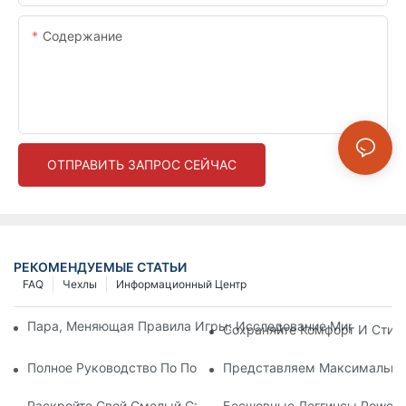
Содержание
ОТПРАВИТЬ ЗАПРОС СЕЙЧАС
РЕКОМЕНДУЕМЫЕ СТАТЬИ
FAQ
Чехлы
Информационный Центр
Пара, Меняющая Правила Игры: Исследование Мира Бесшо
Сохраняйте Комфорт И Стил
Полное Руководство По Поиску Идеальных Бесшовных Легг
Представляем Максимальный
Раскройте Свой Смелый Стиль С Яркими Красными Бесшов
Бесшовные Леггинсы Power 