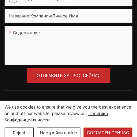
Название Компании/Личное Имя
Содержание
ОТПРАВИТЬ ЗАПРОС СЕЙЧАС
We use cookies to ensure that we give you the best experience
on and off our website. please review our
Политика
Авторское право © 2012-2023 Компания
Конфиденциальности
Guangzhou Road Sunshine Sports Wear co., Ltd. |
Карта сайта
Reject
Настройки cookie
СОГЛАСЕН СЕЙЧАС