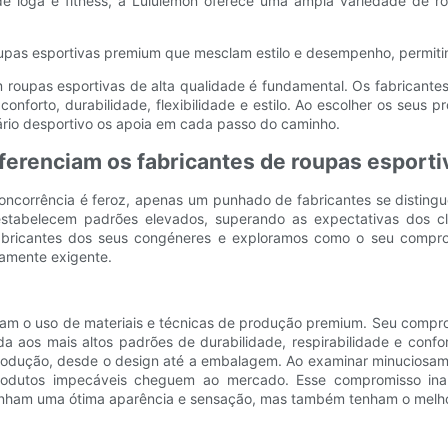
de ioga e fitness, a Lululemon oferece uma ampla variedade de r
roupas esportivas premium que mesclam estilo e desempenho, permiti
m roupas esportivas de alta qualidade é fundamental. Os fabrican
nforto, durabilidade, flexibilidade e estilo. Ao escolher os seus 
uário desportivo os apoia em cada passo do caminho.
iferenciam os fabricantes de roupas esporti
oncorrência é feroz, apenas um punhado de fabricantes se distingue
estabelecem padrões elevados, superando as expectativas dos cli
 fabricantes dos seus congéneres e exploramos como o seu compro
tamente exigente.
rizam o uso de materiais e técnicas de produção premium. Seu com
nda aos mais altos padrões de durabilidade, respirabilidade e con
produção, desde o design até a embalagem. Ao examinar minuciosa
odutos impecáveis ​​cheguem ao mercado. Esse compromisso inab
nham uma ótima aparência e sensação, mas também tenham o melhor