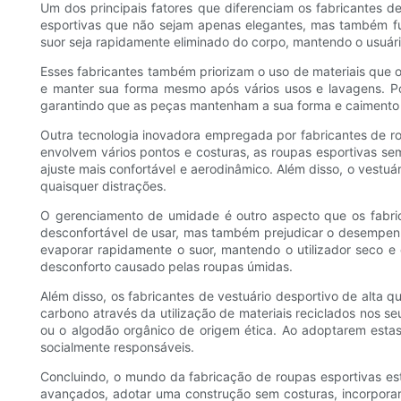
Um dos principais fatores que diferenciam os fabricantes d
esportivas que não sejam apenas elegantes, mas também fu
suor seja rapidamente eliminado do corpo, mantendo o usuário
Esses fabricantes também priorizam o uso de materiais que o
e manter sua forma mesmo após vários usos e lavagens. Po
garantindo que as peças mantenham a sua forma e caimento
Outra tecnologia inovadora empregada por fabricantes de ro
envolvem vários pontos e costuras, as roupas esportivas se
ajuste mais confortável e aerodinâmico. Além disso, o vestuá
quaisquer distrações.
O gerenciamento de umidade é outro aspecto que os fabric
desconfortável de usar, mas também prejudicar o desempenh
evaporar rapidamente o suor, mantendo o utilizador seco e
desconforto causado pelas roupas úmidas.
Além disso, os fabricantes de vestuário desportivo de alta 
carbono através da utilização de materiais reciclados nos seu
ou o algodão orgânico de origem ética. Ao adoptarem esta
socialmente responsáveis.
Concluindo, o mundo da fabricação de roupas esportivas está
avançados, adotar uma construção sem costuras, incorporar