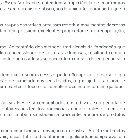
s. Esses fabricantes entendem a importância de criar roupas
des excepcionais de absorção de umidade, garantindo que o
s roupas esportivas precisam resistir a movimentos rigorosos
as também possuem excelentes propriedades de recuperação,
as. Ao contrário dos métodos tradicionais de fabricação que
imina a necessidade de costuras volumosas, resultando em um
permitindo que os atletas se concentrem no seu desempenho sem
endem que o suor excessivo pode não apenas tornar a roupa
ção de humidade nos seus tecidos, o que ajuda a absorver e
ossam manter o foco e ter o melhor desempenho sem qualquer
ecológicas. Eles estão empenhados em reduzir a sua pegada de
ntáveis ​​aos tecidos tradicionais, como o poliéster reciclado
de, mas também satisfazem a crescente procura de produtos
m a impulsionar a inovação na indústria. Ao utilizar tecidos
veis, esses fabricantes oferecem qualidade incomparável em