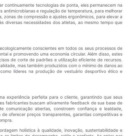
grar continuamente tecnologias de ponta, eles permanecem na
s antimicrobianas e regulação de temperatura, para melhorar
a, zonas de compressão e ajustes ergonômicos, para elevar a
m às diversas necessidades dos atletas, ao mesmo tempo que
s ecologicamente conscientes em todos os seus processos de
ental e promovendo uma economia circular. Além disso, estes
sos de corte de padrões e utilização eficiente de recursos.
ualidade, mas também produzidos com o mínimo de danos ao
como líderes na produção de vestuário desportivo ético e
ma experiência perfeita para o cliente, garantindo que seus
sses fabricantes buscam ativamente feedback de sua base de
 de comunicação abertas, constroem confiança e lealdade,
de oferecer preços transparentes, garantias competitivas e
compra.
agem holística à qualidade, inovação, sustentabilidade e
o os limites de desempenho, estilo e conforto. Ao optar por