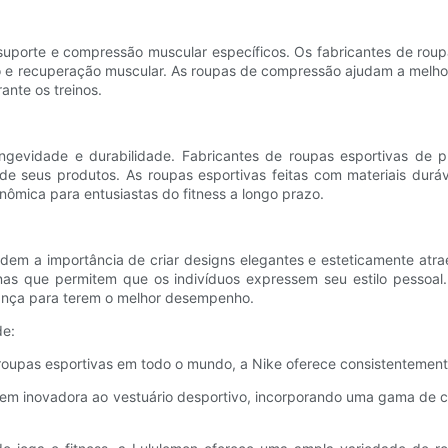
uporte e compressão muscular específicos. Os fabricantes de roupa
o e recuperação muscular. As roupas de compressão ajudam a melhora
ante os treinos.
longevidade e durabilidade. Fabricantes de roupas esportivas de 
l de seus produtos. As roupas esportivas feitas com materiais dur
mica para entusiastas do fitness a longo prazo.
endem a importância de criar designs elegantes e esteticamente a
rnas que permitem que os indivíduos expressem seu estilo pessoa
iança para terem o melhor desempenho.
de:
 roupas esportivas em todo o mundo, a Nike oferece consistentemen
gem inovadora ao vestuário desportivo, incorporando uma gama de