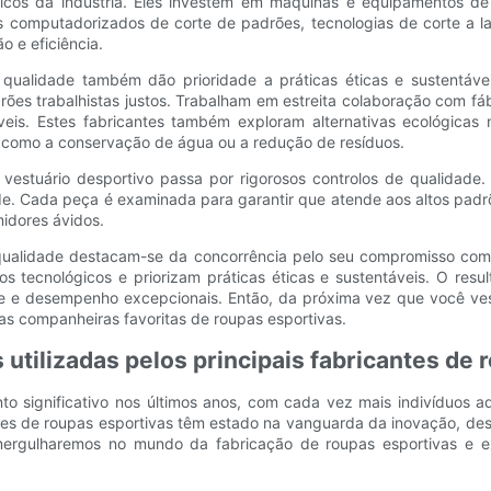
icos da indústria. Eles investem em máquinas e equipamentos de
 computadorizados de corte de padrões, tecnologias de corte a l
o e eficiência.
a qualidade também dão prioridade a práticas éticas e sustentáv
es trabalhistas justos. Trabalham em estreita colaboração com fáb
is. Estes fabricantes também exploram alternativas ecológicas 
s ​​como a conservação de água ou a redução de resíduos.
 vestuário desportivo passa por rigorosos controlos de qualidade.
idade. Cada peça é examinada para garantir que atende aos altos pa
idores ávidos.
a qualidade destacam-se da concorrência pelo seu compromisso com
s tecnológicos e priorizam práticas éticas e sustentáveis. O resu
de e desempenho excepcionais. Então, da próxima vez que você vest
as companheiras favoritas de roupas esportivas.
utilizadas pelos principais fabricantes de 
o significativo nos últimos anos, com cada vez mais indivíduos a
tes de roupas esportivas têm estado na vanguarda da inovação, de
mergulharemos no mundo da fabricação de roupas esportivas e exp