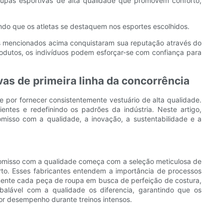
oupas esportivas de alta qualidade que promovem conforto,
ndo que os atletas se destaquem nos esportes escolhidos.
tes mencionados acima conquistaram sua reputação através do
produtos, os indivíduos podem esforçar-se com confiança para
vas de primeira linha da concorrência
 por fornecer consistentemente vestuário de alta qualidade.
entes e redefinindo os padrões da indústria. Neste artigo,
misso com a qualidade, a inovação, a sustentabilidade e a
promisso com a qualidade começa com a seleção meticulosa de
forto. Esses fabricantes entendem a importância de processos
mente cada peça de roupa em busca de perfeição de costura,
alável com a qualidade os diferencia, garantindo que os
 desempenho durante treinos intensos.