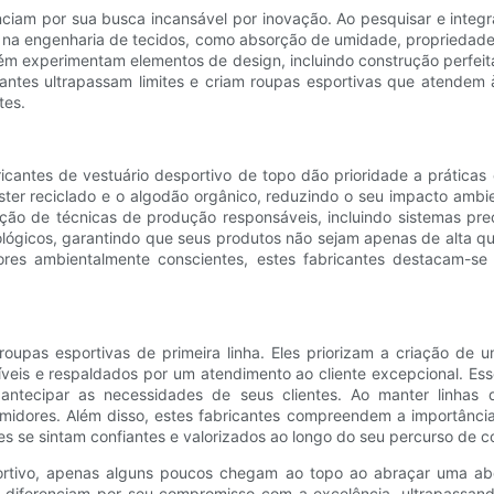
renciam por sua busca incansável por inovação. Ao pesquisar e inte
 na engenharia de tecidos, como absorção de umidade, propriedade
m experimentam elementos de design, incluindo construção perfeit
icantes ultrapassam limites e criam roupas esportivas que atende
tes.
icantes de vestuário desportivo de topo dão prioridade a prática
ster reciclado e o algodão orgânico, reduzindo o seu impacto ambi
ão de técnicas de produção responsáveis, incluindo sistemas preci
ógicos, garantindo que seus produtos não sejam apenas de alta q
ores ambientalmente conscientes, estes fabricantes destacam-se 
roupas esportivas de primeira linha. Eles priorizam a criação de u
síveis e respaldados por um atendimento ao cliente excepcional. E
 antecipar as necessidades de seus clientes. Ao manter linhas
dores. Além disso, estes fabricantes compreendem a importância 
s se sintam confiantes e valorizados ao longo do seu percurso de 
rtivo, apenas alguns poucos chegam ao topo ao abraçar uma abord
 se diferenciam por seu compromisso com a excelência, ultrapassand