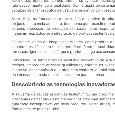
Além disso, esses fabricantes adotam os avanços tecnológ
fabricação, mantendo a qualidade. Com a ajuda de sistemas
capazes de criar produtos de vestuário esportivo com precisã
Além disso, os fabricantes de vestuário desportivo de alt
prejudiquem o meio ambiente, bem como que respeitem padrõ
os seus processos de produção são socialmente responsáve
materiais reciclados ou a integração de práticas sustentávei
Finalmente, antes de chegar aos clientes, cada produto de
incluindo resistência do tecido, resistência à cor e durabil
por esses rigorosos testes é que o produto chega aos consum
Concluindo, os fabricantes de vestuário desportivo de alt
tecidos, empregam artesãos qualificados, adotam os avanço
esportivo incomparáveis ​​que oferecem conforto, durabilida
da intrincada jornada que elas passaram para se tornarem su
Descobrindo as tecnologias inovadoras 
A indústria de roupas esportivas testemunhou um cresciment
crescentes demandas deste mercado, os principais fabrican
qualidade incomparável em seus produtos. Neste artigo, 
fabricantes de primeira linha.