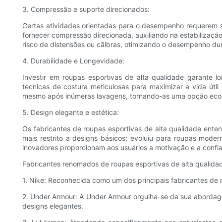
3. Compressão e suporte direcionados:
Certas atividades orientadas para o desempenho requerem s
fornecer compressão direcionada, auxiliando na estabilizaçã
risco de distensões ou cãibras, otimizando o desempenho dur
4. Durabilidade e Longevidade:
Investir em roupas esportivas de alta qualidade garante 
técnicas de costura meticulosas para maximizar a vida úti
mesmo após inúmeras lavagens, tornando-as uma opção econô
5. Design elegante e estética:
Os fabricantes de roupas esportivas de alta qualidade ent
mais restrito a designs básicos; evoluiu para roupas mode
inovadores proporcionam aos usuários a motivação e a conf
Fabricantes renomados de roupas esportivas de alta qualida
1. Nike: Reconhecida como um dos principais fabricantes de
2. Under Armour: A Under Armour orgulha-se da sua aborda
designs elegantes.