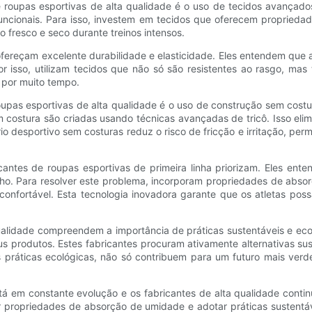
e roupas esportivas de alta qualidade é o uso de tecidos avançado
ncionais. Para isso, investem em tecidos que oferecem proprieda
 fresco e seco durante treinos intensos.
fereçam excelente durabilidade e elasticidade. Eles entendem que a
r isso, utilizam tecidos que não só são resistentes ao rasgo, m
 por muito tempo.
upas esportivas de alta qualidade é o uso de construção sem costur
m costura são criadas usando técnicas avançadas de tricô. Isso el
rio desportivo sem costuras reduz o risco de fricção e irritação, 
antes de roupas esportivas de primeira linha priorizam. Eles ent
o. Para resolver este problema, incorporam propriedades de absor
 confortável. Esta tecnologia inovadora garante que os atletas p
qualidade compreendem a importância de práticas sustentáveis ​​e 
s produtos. Estes fabricantes procuram ativamente alternativas suste
s práticas ecológicas, não só contribuem para um futuro mais ver
 em constante evolução e os fabricantes de alta qualidade continua
 propriedades de absorção de umidade e adotar práticas sustentá