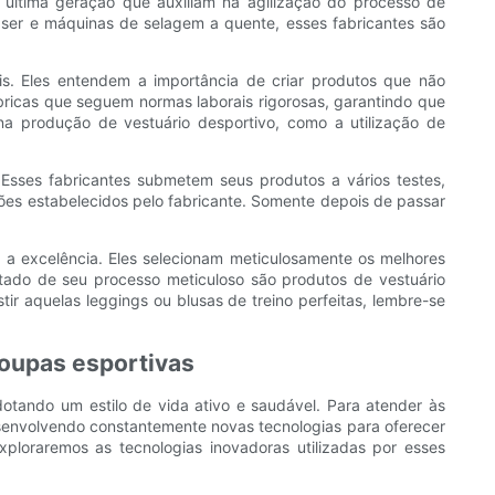
 última geração que auxiliam na agilização do processo de
aser e máquinas de selagem a quente, esses fabricantes são
eis. Eles entendem a importância de criar produtos que não
ricas que seguem normas laborais rigorosas, garantindo que
na produção de vestuário desportivo, como a utilização de
 Esses fabricantes submetem seus produtos a vários testes,
drões estabelecidos pelo fabricante. Somente depois de passar
 a excelência. Eles selecionam meticulosamente os melhores
ltado de seu processo meticuloso são produtos de vestuário
ir aquelas leggings ou blusas de treino perfeitas, lembre-se
roupas esportivas
dotando um estilo de vida ativo e saudável. Para atender às
senvolvendo constantemente novas tecnologias para oferecer
loraremos as tecnologias inovadoras utilizadas por esses