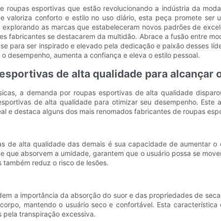
 de roupas esportivas que estão revolucionando a indústria da mod
 valoriza conforto e estilo no uso diário, esta peça promete ser u
explorando as marcas que estabeleceram novos padrões de excelên
sses fabricantes se destacarem da multidão. Abrace a fusão entre m
-se para ser inspirado e elevado pela dedicação e paixão desses lí
 o desempenho, aumenta a confiança e eleva o estilo pessoal.
sportivas de alta qualidade para alcançar
icas, a demanda por roupas esportivas de alta qualidade disparou. 
sportivas de alta qualidade para otimizar seu desempenho. Este a
al e destaca alguns dos mais renomados fabricantes de roupas espor
s de alta qualidade das demais é sua capacidade de aumentar o co
 ​​e que absorvem a umidade, garantem que o usuário possa se mover
 também reduz o risco de lesões.
endem a importância da absorção do suor e das propriedades de sec
po, mantendo o usuário seco e confortável. Esta característica é p
​​pela transpiração excessiva.