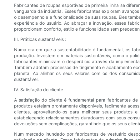
Fabricantes de roupas esportivas de primeira linha se dife
vanguarda da indústria. Esses fabricantes exploram avanços
o desempenho e a funcionalidade de suas roupas. Eles també
experiência do usuário. Ao abraçar a inovação, esses fabr
proporcionam conforto, estilo e funcionalidade sem preceden
III. Práticas sustentáveis :
Numa era em que a sustentabilidade é fundamental, os fabr
produção. Investem em materiais sustentáveis, como o polié
fabricantes minimizam o desperdício através da implementaç
Também adotam processos de tingimento e acabamento ecol
planeta. Ao alinhar os seus valores com os dos consumid
sustentável.
IV. Satisfação do cliente :
A satisfação do cliente é fundamental para fabricantes de 
produtos estejam prontamente disponíveis, facilmente aces
clientes, aproveitando-os para melhorar seus produtos e
estabelecendo relacionamentos duradouros com seus consumi
devoluções sem complicações, garantindo que os seus cliente
Num mercado inundado por fabricantes de vestuário despo
satisfação do cliente. Esses fabricantes de primeira linha