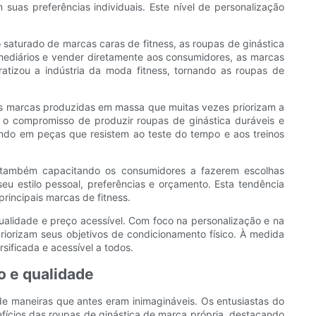
suas preferências individuais. Este nível de personalização
saturado de marcas caras de fitness, as roupas de ginástica
rmediários e vender diretamente aos consumidores, as marcas
tizou a indústria da moda fitness, tornando as roupas de
as marcas produzidas em massa que muitas vezes priorizam a
o compromisso de produzir roupas de ginástica duráveis ​​e
indo em peças que resistem ao teste do tempo e aos treinos
 também capacitando os consumidores a fazerem escolhas
u estilo pessoal, preferências e orçamento. Esta tendência
rincipais marcas de fitness.
qualidade e preço acessível. Com foco na personalização e na
iorizam seus objetivos de condicionamento físico. À medida
sificada e acessível a todos.
o e qualidade
de maneiras que antes eram inimagináveis. Os entusiastas do
ícios das roupas de ginástica de marca própria, destacando