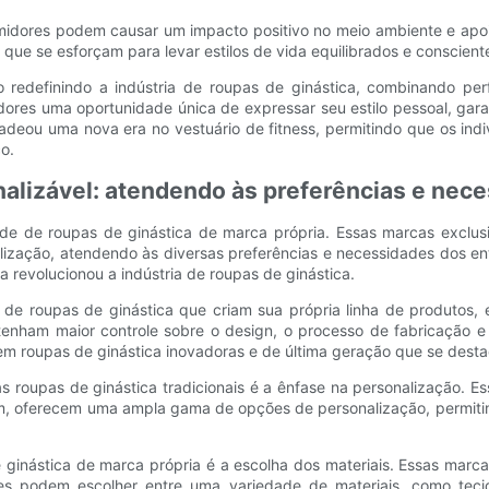
umidores podem causar um impacto positivo no meio ambiente e apoi
 que se esforçam para levar estilos de vida equilibrados e conscient
 redefinindo a indústria de roupas de ginástica, combinando per
idores uma oportunidade única de expressar seu estilo pessoal, g
deou uma nova era no vestuário de fitness, permitindo que os ind
o.
alizável: atendendo às preferências e nece
de de roupas de ginástica de marca própria. Essas marcas exclusi
lização, atendendo às diversas preferências e necessidades dos ent
 revolucionou a indústria de roupas de ginástica.
 de roupas de ginástica que criam sua própria linha de produtos,
nham maior controle sobre o design, o processo de fabricação e a
cem roupas de ginástica inovadoras e de última geração que se dest
as roupas de ginástica tradicionais é a ênfase na personalização. 
im, oferecem uma ampla gama de opções de personalização, permitin
ginástica de marca própria é a escolha dos materiais. Essas marcas
ntes podem escolher entre uma variedade de materiais, como tec