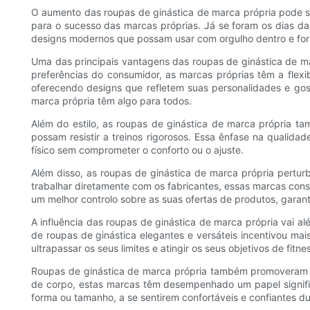
O aumento das roupas de ginástica de marca própria pode ser 
para o sucesso das marcas próprias. Já se foram os dias da
designs modernos que possam usar com orgulho dentro e fo
Uma das principais vantagens das roupas de ginástica de m
preferências do consumidor, as marcas próprias têm a flexi
oferecendo designs que refletem suas personalidades e gost
marca própria têm algo para todos.
Além do estilo, as roupas de ginástica de marca própria t
possam resistir a treinos rigorosos. Essa ênfase na qualid
físico sem comprometer o conforto ou o ajuste.
Além disso, as roupas de ginástica de marca própria perturb
trabalhar diretamente com os fabricantes, essas marcas co
um melhor controlo sobre as suas ofertas de produtos, garan
A influência das roupas de ginástica de marca própria vai a
de roupas de ginástica elegantes e versáteis incentivou mai
ultrapassar os seus limites e atingir os seus objetivos de fitne
Roupas de ginástica de marca própria também promoveram u
de corpo, estas marcas têm desempenhado um papel signific
forma ou tamanho, a se sentirem confortáveis ​​e confiantes du