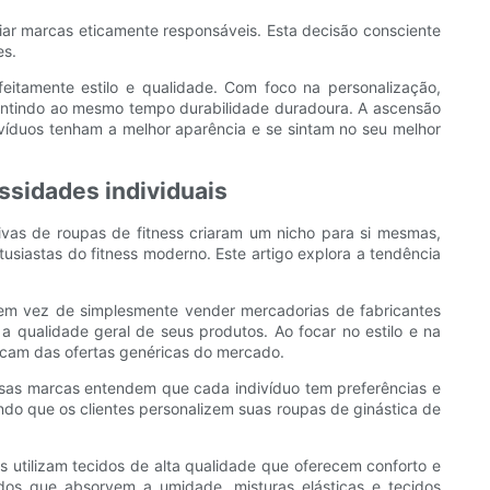
ar marcas eticamente responsáveis. Esta decisão consciente
es.
feitamente estilo e qualidade. Com foco na personalização,
arantindo ao mesmo tempo durabilidade duradoura. A ascensão
ivíduos tenham a melhor aparência e se sintam no seu melhor
ssidades individuais
vas de roupas de fitness criaram um nicho para si mesmas,
usiastas do fitness moderno. Este artigo explora a tendência
 em vez de simplesmente vender mercadorias de fabricantes
 qualidade geral de seus produtos. Ao focar no estilo e na
acam das ofertas genéricas do mercado.
Essas marcas entendem que cada indivíduo tem preferências e
do que os clientes personalizem suas roupas de ginástica de
 utilizam tecidos de alta qualidade que oferecem conforto e
idos que absorvem a umidade, misturas elásticas e tecidos