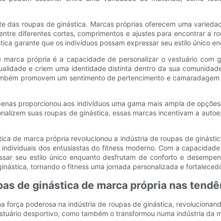
ste das roupas de ginástica. Marcas próprias oferecem uma variedad
ntre diferentes cortes, comprimentos e ajustes para encontrar a r
ica garante que os indivíduos possam expressar seu estilo único enq
 de marca própria é a capacidade de personalizar o vestuário com g
dualidade e criem uma identidade distinta dentro da sua comunidad
também promovem um sentimento de pertencimento e camaradagem en
penas proporcionou aos indivíduos uma gama mais ampla de opções 
rsonalizem suas roupas de ginástica, essas marcas incentivam a auto
ica de marca própria revolucionou a indústria de roupas de ginásti
 individuais dos entusiastas do fitness moderno. Com a capacidade 
essar seu estilo único enquanto desfrutam de conforto e desempen
ginástica, tornando o fitness uma jornada personalizada e fortaleced
upas de ginástica de marca própria nas tend
 força poderosa na indústria de roupas de ginástica, revolucionand
tuário desportivo, como também o transformou numa indústria da mod