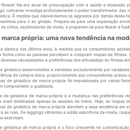
tness! Na era atual de preocupação com a saúde e obsessão por
igo cativante investiga profundamente o poder transformador das r
stica. À medida que desvendamos os segredos por detrás deste fen
estimos para ir ao ginásio. Prepare-se para uma exploração envolv
 os cintos, exploradores da moda, e preparem-se para liberar a fusão
 marca própria: uma nova tendência na moda
 sísmica nos últimos anos, à medida que os consumidores adotam
 forma como as pessoas percebem e compram roupas de fitness. Co
 diversas necessidades e preferências dos entusiastas do fitness e
 ginástica desenvolvidas e vendidas exclusivamente por varejistas 
riência de compra única, proporcionando aos consumidores acesso a
as de ginástica de marca própria foi impulsionada por vários fat
sem comprometer a qualidade.
as de ginástica de marca própria é a mudança nas preferências d
 eram destinadas apenas às sessões de treino. Hoje, as roupas de
pas de ginástica de marca própria atendem a essa tendência em 
 as ruas. De leggings vibrantes a sutiãs esportivos da moda, roupa
e exercitam.
de ginástica de marca própria é o foco crescente na customizaçã