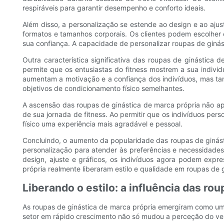
respiráveis ​​para garantir desempenho e conforto ideais.
Além disso, a personalização se estende ao design e ao aju
formatos e tamanhos corporais. Os clientes podem escolher e
sua confiança. A capacidade de personalizar roupas de ginást
Outra característica significativa das roupas de ginástica
permite que os entusiastas do fitness mostrem a sua indivi
aumentam a motivação e a confiança dos indivíduos, mas 
objetivos de condicionamento físico semelhantes.
A ascensão das roupas de ginástica de marca própria não a
de sua jornada de fitness. Ao permitir que os indivíduos pe
físico uma experiência mais agradável e pessoal.
Concluindo, o aumento da popularidade das roupas de ginást
personalização para atender às preferências e necessidades
design, ajuste e gráficos, os indivíduos agora podem expr
própria realmente liberaram estilo e qualidade em roupas de 
Liberando o estilo: a influência das ro
As roupas de ginástica de marca própria emergiram como uma
setor em rápido crescimento não só mudou a perceção do ves