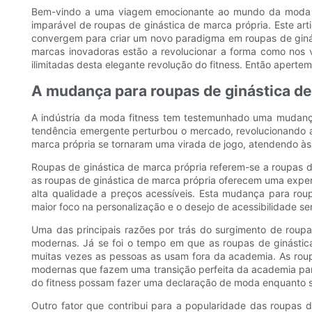
Bem-vindo a uma viagem emocionante ao mundo da moda fi
imparável de roupas de ginástica de marca própria. Este art
convergem para criar um novo paradigma em roupas de giná
marcas inovadoras estão a revolucionar a forma como nos v
ilimitadas desta elegante revolução do fitness. Então apertem
A mudança para roupas de ginástica de
A indústria da moda fitness tem testemunhado uma mudança
tendência emergente perturbou o mercado, revolucionando a
marca própria se tornaram uma virada de jogo, atendendo às
Roupas de ginástica de marca própria referem-se a roupas de
as roupas de ginástica de marca própria oferecem uma expe
alta qualidade a preços acessíveis. Esta mudança para roup
maior foco na personalização e o desejo de acessibilidade 
Uma das principais razões por trás do surgimento de roup
modernas. Já se foi o tempo em que as roupas de ginástica
muitas vezes as pessoas as usam fora da academia. As rou
modernas que fazem uma transição perfeita da academia para
do fitness possam fazer uma declaração de moda enquanto s
Outro fator que contribui para a popularidade das roupas 