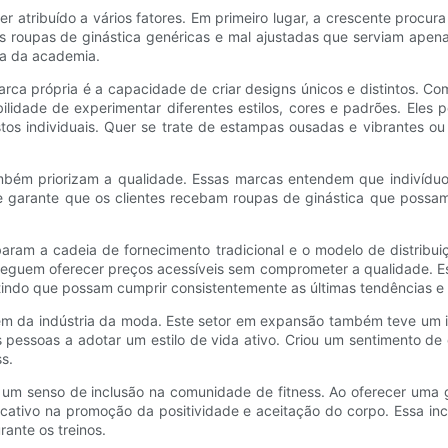
atribuído a vários fatores. Em primeiro lugar, a crescente procura 
s roupas de ginástica genéricas e mal ajustadas que serviam apenas
ra da academia.
arca própria é a capacidade de criar designs únicos e distintos. 
bilidade de experimentar diferentes estilos, cores e padrões. Ele
os individuais. Quer se trate de estampas ousadas e vibrantes ou 
ambém priorizam a qualidade. Essas marcas entendem que indivíduo
ade garante que os clientes recebam roupas de ginástica que possa
aram a cadeia de fornecimento tradicional e o modelo de distribuiçã
nseguem oferecer preços acessíveis sem comprometer a qualidade. E
tindo que possam cumprir consistentemente as últimas tendências e 
lém da indústria da moda. Este setor em expansão também teve um imp
s pessoas a adotar um estilo de vida ativo. Criou um sentimento de
ss.
m senso de inclusão na comunidade de fitness. Ao oferecer uma g
ativo na promoção da positividade e aceitação do corpo. Essa in
rante os treinos.