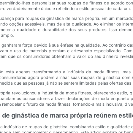
permitindo-lhes personalizar suas roupas de fitness de acordo com 
-o verdadeiramente único e refletindo o estilo pessoal de cada um.
 mudança para roupas de ginástica de marca própria. Em um mercado 
ndo opções acessíveis, mas de alta qualidade. Ao eliminar os inte
eter a qualidade e durabilidade dos seus produtos. Isso democra
s amplo.
m ganharam força devido à sua ênfase na qualidade. Ao contrário d
zam o uso de materiais premium e artesanato especializado. Com 
tem que os consumidores obtenham o valor do seu dinheiro invest
ão está apenas transformando a indústria da moda fitness, mas
consumidores agora podem alinhar suas roupas de ginástica com se
edida que as pessoas já não se sentem limitadas pelas ofertas das p
pria revolucionou a indústria da moda fitness, oferecendo estilo, 
capacitam os consumidores a fazer declarações de moda enquanto pr
remodelar o futuro da moda fitness, tornando-a mais inclusiva, diver
de ginástica de marca própria reúnem estil
a indústria de roupas de ginástica, combinando estilo e qualidade 
lidade sem comprometer o desempenho. Este artigo explora os benef