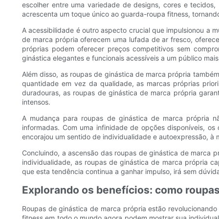
escolher entre uma variedade de designs, cores e tecidos, 
acrescenta um toque único ao guarda-roupa fitness, tornando
A acessibilidade é outro aspecto crucial que impulsionou a
de marca própria oferecem uma lufada de ar fresco, oferece
próprias podem oferecer preços competitivos sem comprom
ginástica elegantes e funcionais acessíveis a um público mai
Além disso, as roupas de ginástica de marca própria també
quantidade em vez da qualidade, as marcas próprias priori
duradouras, as roupas de ginástica de marca própria garan
intensos.
A mudança para roupas de ginástica de marca própria n
informadas. Com uma infinidade de opções disponíveis, os 
encorajou um sentido de individualidade e autoexpressão, à m
Concluindo, a ascensão das roupas de ginástica de marca pró
individualidade, as roupas de ginástica de marca própria 
que esta tendência continua a ganhar impulso, irá sem dúvida 
Explorando os benefícios: como roupas 
Roupas de ginástica de marca própria estão revolucionando 
fitness em todo o mundo agora podem mostrar sua individua