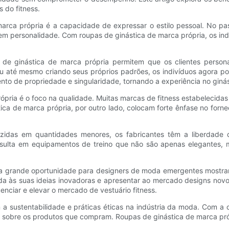
 do fitness.
arca própria é a capacidade de expressar o estilo pessoal. No p
em personalidade. Com roupas de ginástica de marca própria, os in
as de ginástica de marca própria permitem que os clientes perso
ou até mesmo criando seus próprios padrões, os indivíduos agora po
nto de propriedade e singularidade, tornando a experiência no giná
pria é o foco na qualidade. Muitas marcas de fitness estabelecidas
ica de marca própria, por outro lado, colocam forte ênfase no forn
idas em quantidades menores, os fabricantes têm a liberdade de
resulta em equipamentos de treino que não são apenas elegantes,
grande oportunidade para designers de moda emergentes mostrarem 
ida às suas ideias inovadoras e apresentar ao mercado designs novo
enciar e elevar o mercado de vestuário fitness.
a sustentabilidade e práticas éticas na indústria da moda. Com a 
s sobre os produtos que compram. Roupas de ginástica de marca pr