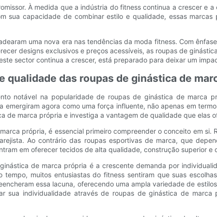
issor. À medida que a indústria do fitness continua a crescer e a e
om sua capacidade de combinar estilo e qualidade, essas marcas 
adearam uma nova era nas tendências da moda fitness. Com ênfase 
recer designs exclusivos e preços acessíveis, as roupas de ginástic
e este sector continua a crescer, está preparado para deixar um impa
qualidade das roupas de ginástica de marc
to notável na popularidade de roupas de ginástica de marca pró
ia emergiram agora como uma força influente, não apenas em termo
ca de marca própria e investiga a vantagem de qualidade que elas of
marca própria, é essencial primeiro compreender o conceito em si. 
arejista. Ao contrário das roupas esportivas de marca, que dep
tram em oferecer tecidos de alta qualidade, construção superior e 
inástica de marca própria é a crescente demanda por individualid
tempo, muitos entusiastas do fitness sentiram que suas escolhas 
eencheram essa lacuna, oferecendo uma ampla variedade de estilos
ar sua individualidade através de roupas de ginástica de marca 