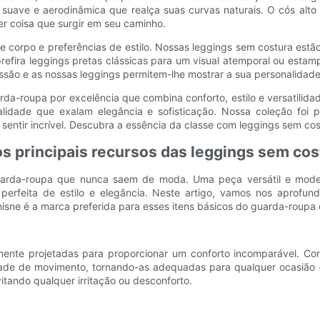
 suave e aerodinâmica que realça suas curvas naturais. O cós alto 
r coisa que surgir em seu caminho.
e corpo e preferências de estilo. Nossas leggings sem costura estã
refira leggings pretas clássicas para um visual atemporal ou esta
ão e as nossas leggings permitem-lhe mostrar a sua personalidade
rda-roupa por excelência que combina conforto, estilo e versatilid
alidade que exalam elegância e sofisticação. Nossa coleção foi p
sentir incrível. Descubra a essência da classe com leggings sem co
os principais recursos das leggings sem cos
uarda-roupa que nunca saem de moda. Uma peça versátil e modern
feita de estilo e elegância. Neste artigo, vamos nos aprofundar
isne é a marca preferida para esses itens básicos do guarda-roupa
ente projetadas para proporcionar um conforto incomparável. Conf
dade de movimento, tornando-as adequadas para qualquer ocasião -
itando qualquer irritação ou desconforto.