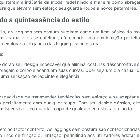
quistaram a indústria da moda, redefinindo a maneira como abraça
ostura que elevam sem esforço seu guarda-roupa a novos patamares.
o a quintessência do estilo
ilo, as leggings sem costura surgiram como um item básico da mo
o as mulheres se enfeitam, oferecendo uma combinação perfeita de
a explorar a elegância das leggings sem costura.
a:
do ao seu design impecável que elimina costuras desconfortáveis ​
 abraçam o corpo e acentuam suas curvas. Quer seja um dia casual, 
 uma sensação de requinte e elegância.
capacidade de transcender tendências sem esforço e se adaptar a c
perfeitamente com qualquer roupa. Com seu design clássico, ele
 indispensáveis ​​no guarda-roupa de qualquer entusiasta da moda.
bém no factor conforto. As leggings sem costura são confeccionada
o risco de fricção ou irritação, permitindo aos utilizadores adotar