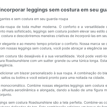
e incorporar leggings sem costura em seu g
elegantes e sem costura em seu guarda-roupa
da-roupa de toda mulher moderna. O conforto e a versatilidade 
nto mais sofisticado, leggings sem costura podem elevar seu estilo
costura e descobriremos maneiras criativas de incorporá-las em seu
elegante e ao mesmo tempo priorizar o conforto. Nossa marca se de
om nossas leggings sem costura, você pode abraçar a elegância sem 
em costura tão desejáveis ​​é a sua versatilidade. Você pode vesti
stura Roadsunshisne com um suéter grande ou uma túnica longa. Est
legância.
 adicionar um blazer personalizado à sua roupa. A combinação do bl
 saltos ou botins e você estará pronto para uma noitada na cidade.
ook monocromático. Combine nossas elegantes leggings sem costu
silhueta aerodinâmica e alongada, dando a ilusão de uma figura ma
onjunto.
gings sem costura Roadsunshisne são a tela perfeita. Combine-as 
exturas delicadas do top. Esta combinação adiciona um toque de fem