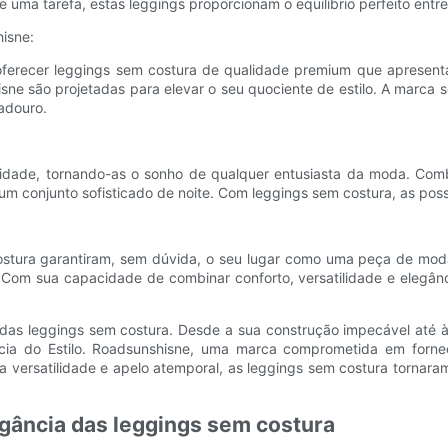
 uma tarefa, estas leggings proporcionam o equilíbrio perfeito entre 
isne:
ferecer leggings sem costura de qualidade premium que apresent
e são projetadas para elevar o seu quociente de estilo. A marca s
adouro.
ilidade, tornando-as o sonho de qualquer entusiasta da moda. Co
um conjunto sofisticado de noite. Com leggings sem costura, as possib
ostura garantiram, sem dúvida, o seu lugar como uma peça de moda 
m sua capacidade de combinar conforto, versatilidade e elegânci
 das leggings sem costura. Desde a sua construção impecável até à
ncia do Estilo. Roadsunshisne, uma marca comprometida em forn
a versatilidade e apelo atemporal, as leggings sem costura tornar
gância das leggings sem costura