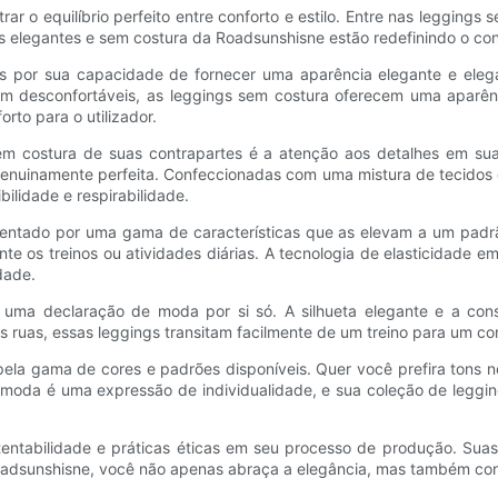
 equilíbrio perfeito entre conforto e estilo. Entre nas leggings se
s elegantes e sem costura da Roadsunshisne estão redefinindo o con
 por sua capacidade de fornecer uma aparência elegante e elegant
 desconfortáveis, as leggings sem costura oferecem uma aparência
to para o utilizador.
em costura de suas contrapartes é a atenção aos detalhes em su
 genuinamente perfeita. Confeccionadas com uma mistura de tecido
lidade e respirabilidade.
ntado por uma gama de características que as elevam a um padrão
te os treinos ou atividades diárias. A tecnologia de elasticidade 
dade.
 uma declaração de moda por si só. A silhueta elegante e a const
às ruas, essas leggings transitam facilmente de um treino para um c
 pela gama de cores e padrões disponíveis. Quer você prefira tons
 moda é uma expressão de individualidade, e sua coleção de leggin
ntabilidade e práticas éticas em seu processo de produção. Suas 
Roadsunshisne, você não apenas abraça a elegância, mas também cont