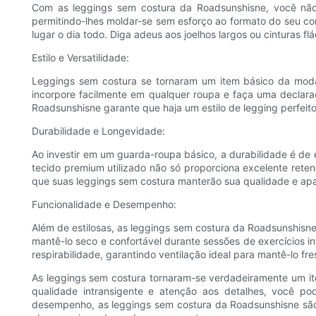
Com as leggings sem costura da Roadsunshisne, você não 
permitindo-lhes moldar-se sem esforço ao formato do seu cor
lugar o dia todo. Diga adeus aos joelhos largos ou cinturas f
Estilo e Versatilidade:
Leggings sem costura se tornaram um item básico da moda 
incorpore facilmente em qualquer roupa e faça uma declaraç
Roadsunshisne garante que haja um estilo de legging perfeito
Durabilidade e Longevidade:
Ao investir em um guarda-roupa básico, a durabilidade é de 
tecido premium utilizado não só proporciona excelente ret
que suas leggings sem costura manterão sua qualidade e ap
Funcionalidade e Desempenho:
Além de estilosas, as leggings sem costura da Roadsunshisn
mantê-lo seco e confortável durante sessões de exercícios int
respirabilidade, garantindo ventilação ideal para mantê-lo fre
As leggings sem costura tornaram-se verdadeiramente um 
qualidade intransigente e atenção aos detalhes, você pod
desempenho, as leggings sem costura da Roadsunshisne são 