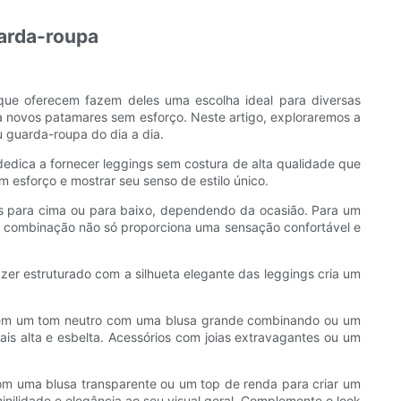
uarda-roupa
que oferecem fazem deles uma escolha ideal para diversas
 a novos patamares sem esforço. Neste artigo, exploraremos a
 guarda-roupa do dia a dia.
dica a fornecer leggings sem costura de alta qualidade que
esforço e mostrar seu senso de estilo único.
-los para cima ou para baixo, dependendo da ocasião. Para um
a combinação não só proporciona uma sensação confortável e
azer estruturado com a silhueta elegante das leggings cria um
ra em um tom neutro com uma blusa grande combinando ou um
is alta e esbelta. Acessórios com joias extravagantes ou um
com uma blusa transparente ou um top de renda para criar um
inilidade e elegância ao seu visual geral. Complemente o look