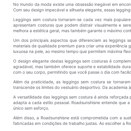
No mundo da moda existe uma obsessão inegável em encontrar o
Com seu design impecável e silhueta elegante, essas legging
Leggings sem costura tornaram-se cada vez mais populares
apresentam costuras que podem distrair visualmente e serem
melhora a estética geral, mas também garante o máximo confor
Um dos principais aspectos que diferenciam as leggings s
materiais de qualidade premium para criar uma experiência
luxuosa na pele, ao mesmo tempo que permitem máxima flexibi
O design elegante destas leggings sem costuras é compleme
agradável, mas também oferece suporte e estabilidade duran
com o seu corpo, permitindo que você passe o dia com facili
Além da praticidade, as leggings sem costura se tornaram
transcende os limites do vestuário desportivo. Da academia 
A versatilidade das leggings sem costura é ainda reforçada
adapta a cada estilo pessoal. Roadsunshisne entende que a
único sem esforço.
Além disso, a Roadsunshisne está comprometida com a suste
fabricadas em condições de trabalho justas. Ao escolher a 