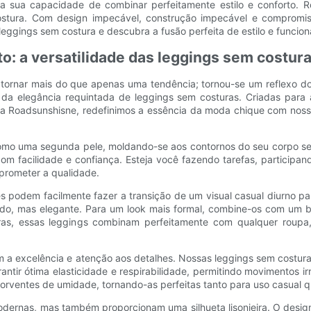
na sua capacidade de combinar perfeitamente estilo e conforto.
stura. Com design impecável, construção impecável e compromiss
eggings sem costura e descubra a fusão perfeita de estilo e funcion
to: a versatilidade das leggings sem costur
 tornar mais do que apenas uma tendência; tornou-se um reflexo do
 da elegância requintada de leggings sem costuras. Criadas para a
. Na Roadsunshisne, redefinimos a essência da moda chique com no
como uma segunda pele, moldando-se aos contornos do seu corpo sem
om facilidade e confiança. Esteja você fazendo tarefas, participa
prometer a qualidade.
les podem facilmente fazer a transição de um visual casual diurno 
do, mas elegante. Para um look mais formal, combine-os com um bla
s, essas leggings combinam perfeitamente com qualquer roupa, 
excelência e atenção aos detalhes. Nossas leggings sem costura sã
tir ótima elasticidade e respirabilidade, permitindo movimentos ir
rventes de umidade, tornando-as perfeitas tanto para uso casual qu
ernas, mas também proporcionam uma silhueta lisonjeira. O design 