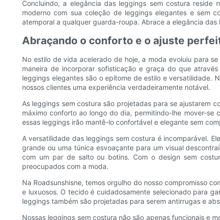
Concluindo, a elegância das leggings sem costura reside 
moderno com sua coleção de leggings elegantes e sem co
atemporal a qualquer guarda-roupa. Abrace a elegância das l
Abraçando o conforto e o ajuste perfei
No estilo de vida acelerado de hoje, a moda evoluiu para se
maneira de incorporar sofisticação e graça do que através
leggings elegantes são o epítome de estilo e versatilidade
nossos clientes uma experiência verdadeiramente notável.
As leggings sem costura são projetadas para se ajustarem 
máximo conforto ao longo do dia, permitindo-lhe mover-se c
essas leggings irão mantê-lo confortável e elegante sem com
A versatilidade das leggings sem costura é incomparável. E
grande ou uma túnica esvoaçante para um visual descontraí
com um par de salto ou botins. Com o design sem costura
preocupados com a moda.
Na Roadsunshisne, temos orgulho do nosso compromisso com a 
e luxuosos. O tecido é cuidadosamente selecionado para garan
leggings também são projetadas para serem antirrugas e abso
Nossas leggings sem costura não são apenas funcionais e mod