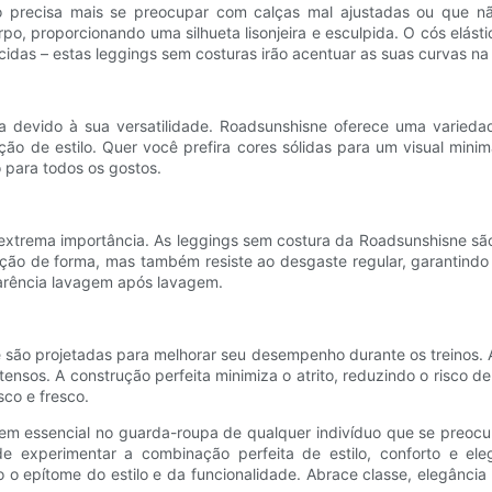
precisa mais se preocupar com calças mal ajustadas ou que não 
po, proporcionando uma silhueta lisonjeira e esculpida. O cós elás
lácidas – estas leggings sem costuras irão acentuar as suas curvas na
devido à sua versatilidade. Roadsunshisne oferece uma variedade
ão de estilo. Quer você prefira cores sólidas para um visual minim
 para todos os gostos.
extrema importância. As leggings sem costura da Roadsunshisne são f
enção de forma, mas também resiste ao desgaste regular, garantind
arência lavagem após lavagem.
e são projetadas para melhorar seu desempenho durante os treinos
ensos. A construção perfeita minimiza o atrito, reduzindo o risco d
sco e fresco.
item essencial no guarda-roupa de qualquer indivíduo que se pre
e experimentar a combinação perfeita de estilo, conforto e elegâ
o epítome do estilo e da funcionalidade. Abrace classe, elegância