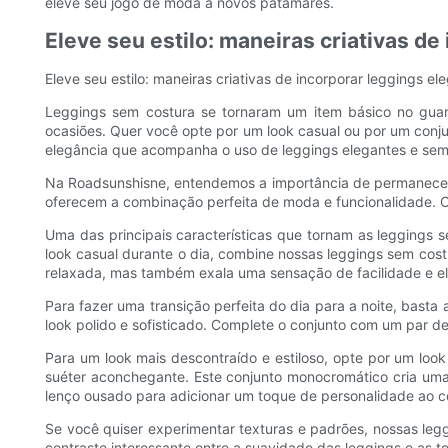
eleve seu jogo de moda a novos patamares.
Eleve seu estilo: maneiras criativas d
Eleve seu estilo: maneiras criativas de incorporar leggings 
Leggings sem costura se tornaram um item básico no guar
ocasiões. Quer você opte por um look casual ou por um conju
elegância que acompanha o uso de leggings elegantes e sem 
Na Roadsunshisne, entendemos a importância de permanecer 
oferecem a combinação perfeita de moda e funcionalidade. C
Uma das principais características que tornam as leggings s
look casual durante o dia, combine nossas leggings sem co
relaxada, mas também exala uma sensação de facilidade e e
Para fazer uma transição perfeita do dia para a noite, basta
look polido e sofisticado. Complete o conjunto com um par de
Para um look mais descontraído e estiloso, opte por um l
suéter aconchegante. Este conjunto monocromático cria uma 
lenço ousado para adicionar um toque de personalidade ao c
Se você quiser experimentar texturas e padrões, nossas leg
contraste interessante entre a suavidade das leggings e as t