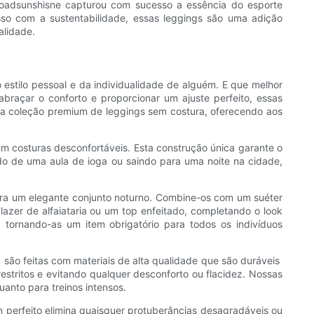
 Roadsunshisne capturou com sucesso a essência do esporte
o com a sustentabilidade, essas leggings são uma adição
alidade.
a
 estilo pessoal e da individualidade de alguém. E que melhor
braçar o conforto e proporcionar um ajuste perfeito, essas
ssa coleção premium de leggings sem costura, oferecendo aos
 costuras desconfortáveis. Esta construção única garante o
ndo de uma aula de ioga ou saindo para uma noite na cidade,
para um elegante conjunto noturno. Combine-os com um suéter
zer de alfaiataria ou um top enfeitado, completando o look
tornando-as um item obrigatório para todos os indivíduos
o feitas com materiais de alta qualidade que são duráveis ​​
restritos e evitando qualquer desconforto ou flacidez. Nossas
anto para treinos intensos.
perfeito elimina quaisquer protuberâncias desagradáveis ​​ou