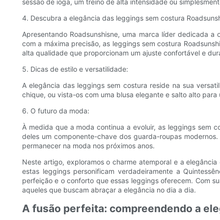
sessão de ioga, um treino de alta intensidade ou simplesmente
4. Descubra a elegância das leggings sem costura Roadsunsh
Apresentando Roadsunshisne, uma marca líder dedicada a o
com a máxima precisão, as leggings sem costura Roadsunshisn
alta qualidade que proporcionam um ajuste confortável e dur
5. Dicas de estilo e versatilidade:
A elegância das leggings sem costura reside na sua versat
chique, ou vista-os com uma blusa elegante e salto alto para 
6. O futuro da moda:
À medida que a moda continua a evoluir, as leggings sem c
deles um componente-chave dos guarda-roupas modernos. Co
permanecer na moda nos próximos anos.
Neste artigo, exploramos o charme atemporal e a elegância
estas leggings personificam verdadeiramente a Quintessê
perfeição e o conforto que essas leggings oferecem. Com su
aqueles que buscam abraçar a elegância no dia a dia.
A fusão perfeita: compreendendo a ele