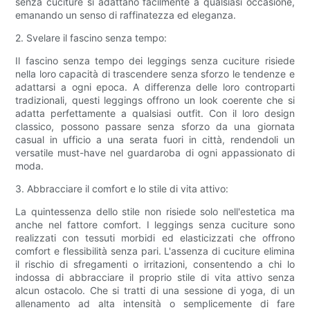
senza cuciture si adattano facilmente a qualsiasi occasione,
emanando un senso di raffinatezza ed eleganza.
2. Svelare il fascino senza tempo:
Il fascino senza tempo dei leggings senza cuciture risiede
nella loro capacità di trascendere senza sforzo le tendenze e
adattarsi a ogni epoca. A differenza delle loro controparti
tradizionali, questi leggings offrono un look coerente che si
adatta perfettamente a qualsiasi outfit. Con il loro design
classico, possono passare senza sforzo da una giornata
casual in ufficio a una serata fuori in città, rendendoli un
versatile must-have nel guardaroba di ogni appassionato di
moda.
3. Abbracciare il comfort e lo stile di vita attivo:
La quintessenza dello stile non risiede solo nell'estetica ma
anche nel fattore comfort. I leggings senza cuciture sono
realizzati con tessuti morbidi ed elasticizzati che offrono
comfort e flessibilità senza pari. L'assenza di cuciture elimina
il rischio di sfregamenti o irritazioni, consentendo a chi lo
indossa di abbracciare il proprio stile di vita attivo senza
alcun ostacolo. Che si tratti di una sessione di yoga, di un
allenamento ad alta intensità o semplicemente di fare