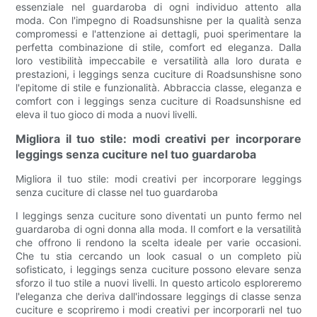
essenziale nel guardaroba di ogni individuo attento alla
moda. Con l'impegno di Roadsunshisne per la qualità senza
compromessi e l'attenzione ai dettagli, puoi sperimentare la
perfetta combinazione di stile, comfort ed eleganza. Dalla
loro vestibilità impeccabile e versatilità alla loro durata e
prestazioni, i leggings senza cuciture di Roadsunshisne sono
l'epitome di stile e funzionalità. Abbraccia classe, eleganza e
comfort con i leggings senza cuciture di Roadsunshisne ed
eleva il tuo gioco di moda a nuovi livelli.
Migliora il tuo stile: modi creativi per incorporare
leggings senza cuciture nel tuo guardaroba
Migliora il tuo stile: modi creativi per incorporare leggings
senza cuciture di classe nel tuo guardaroba
I leggings senza cuciture sono diventati un punto fermo nel
guardaroba di ogni donna alla moda. Il comfort e la versatilità
che offrono li rendono la scelta ideale per varie occasioni.
Che tu stia cercando un look casual o un completo più
sofisticato, i leggings senza cuciture possono elevare senza
sforzo il tuo stile a nuovi livelli. In questo articolo esploreremo
l'eleganza che deriva dall'indossare leggings di classe senza
cuciture e scopriremo i modi creativi per incorporarli nel tuo