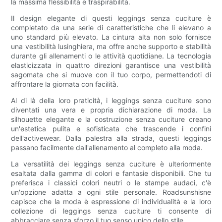
la massima flessibilità e traspirabilità.
Il design elegante di questi leggings senza cuciture è
completato da una serie di caratteristiche che li elevano a
uno standard più elevato. La cintura alta non solo fornisce
una vestibilità lusinghiera, ma offre anche supporto e stabilità
durante gli allenamenti o le attività quotidiane. La tecnologia
elasticizzata in quattro direzioni garantisce una vestibilità
sagomata che si muove con il tuo corpo, permettendoti di
affrontare la giornata con facilità.
Al di là della loro praticità, i leggings senza cuciture sono
diventati una vera e propria dichiarazione di moda. La
silhouette elegante e la costruzione senza cuciture creano
un'estetica pulita e sofisticata che trascende i confini
dell'activewear. Dalla palestra alla strada, questi leggings
passano facilmente dall'allenamento al completo alla moda.
La versatilità dei leggings senza cuciture è ulteriormente
esaltata dalla gamma di colori e fantasie disponibili. Che tu
preferisca i classici colori neutri o le stampe audaci, c'è
un'opzione adatta a ogni stile personale. Roadsunshisne
capisce che la moda è espressione di individualità e la loro
collezione di leggings senza cuciture ti consente di
abbracciare senza sforzo il tuo senso unico dello stile.