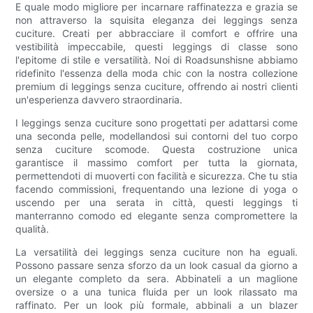
E quale modo migliore per incarnare raffinatezza e grazia se
non attraverso la squisita eleganza dei leggings senza
cuciture. Creati per abbracciare il comfort e offrire una
vestibilità impeccabile, questi leggings di classe sono
l'epitome di stile e versatilità. Noi di Roadsunshisne abbiamo
ridefinito l'essenza della moda chic con la nostra collezione
premium di leggings senza cuciture, offrendo ai nostri clienti
un'esperienza davvero straordinaria.
I leggings senza cuciture sono progettati per adattarsi come
una seconda pelle, modellandosi sui contorni del tuo corpo
senza cuciture scomode. Questa costruzione unica
garantisce il massimo comfort per tutta la giornata,
permettendoti di muoverti con facilità e sicurezza. Che tu stia
facendo commissioni, frequentando una lezione di yoga o
uscendo per una serata in città, questi leggings ti
manterranno comodo ed elegante senza compromettere la
qualità.
La versatilità dei leggings senza cuciture non ha eguali.
Possono passare senza sforzo da un look casual da giorno a
un elegante completo da sera. Abbinateli a un maglione
oversize o a una tunica fluida per un look rilassato ma
raffinato. Per un look più formale, abbinali a un blazer