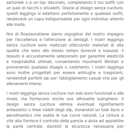
sartoriale o a un top decorato, completando il tuo outfit con
un paio di tacchi o stivaletti. Grazie al design senza cuciture,
questi leggings si adattano perfettamente a qualsiasi outfit,
rendendoli un capo indispensabile per ogni individuo attento
alla moda.
Noi di Roadsunshisne siamo orgogliosi del nostro impegno
per l'eccellenza e l'attenzione ai dettagli. I nostri leggings
senza cuciture sono realizzati utilizzando materiali di alta
qualità che sono allo stesso tempo durevoli e lussuosi. Il
tessuto è accuratamente selezionato per garantire elasticità
e traspirabilità ottimali, consentendo movimenti illimitati e
prevenendo qualsiasi disagio o cedimento. I nostri leggings
sono inoltre progettati per essere antirughe e traspiranti,
rendendoli perfetti sia per l'abbigliamento casual che per gli
allenamenti intensi.
I nostri leggings senza cuciture non solo sono funzionali e alla
moda, ma forniscono anche una silhouette lusinghiera. Il
design senza cuciture elimina eventuali rigonfiamenti
antiestetici o linee visibili degli slip, donandoti un look liscio e
aerodinamico che esalta le tue curve naturali. La cintura a
vita alta fornisce il controllo della pancia e aiuta ad appiattire
la parte centrale, dandoti la sicurezza necessaria per