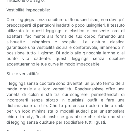
irritazione o disagio.
Vestibilità impeccabile:
Con i leggings senza cuciture di Roadsunshisne, non devi più
preoccuparti di pantaloni inadatti o poco lusinghieri. Il tessuto
utilizzato in questi leggings è elastico e consente loro di
adattarsi facilmente alla forma del tuo corpo, fornendo una
silhouette lusinghiera e scolpita. La cintura elastica
garantisce una vestibilità sicura e confortevole, rimanendo in
posizione tutto il giorno. Dì addio alle ginocchia larghe o al
punto vita cadente: questi leggings senza cuciture
accentueranno le tue curve in modo impeccabile.
Stile e versatilità:
I leggings senza cuciture sono diventati un punto fermo della
moda grazie alla loro versatilità. Roadsunshisne offre una
varietà di colori e stili tra cui scegliere, permettendoti di
incorporarli senza sforzo in qualsiasi outfit e fare una
dichiarazione di stile. Che tu preferisca i colori a tinta unita
per un look minimalista o modelli audaci per un'atmosfera
chic e trendy, Roadsunshisne garantisce che ci sia uno stile
di legging senza cuciture per soddisfare tutti i gusti.