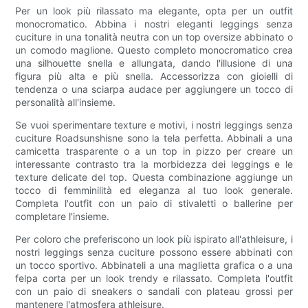
Per un look più rilassato ma elegante, opta per un outfit
monocromatico. Abbina i nostri eleganti leggings senza
cuciture in una tonalità neutra con un top oversize abbinato o
un comodo maglione. Questo completo monocromatico crea
una silhouette snella e allungata, dando l'illusione di una
figura più alta e più snella. Accessorizza con gioielli di
tendenza o una sciarpa audace per aggiungere un tocco di
personalità all'insieme.
Se vuoi sperimentare texture e motivi, i nostri leggings senza
cuciture Roadsunshisne sono la tela perfetta. Abbinali a una
camicetta trasparente o a un top in pizzo per creare un
interessante contrasto tra la morbidezza dei leggings e le
texture delicate del top. Questa combinazione aggiunge un
tocco di femminilità ed eleganza al tuo look generale.
Completa l'outfit con un paio di stivaletti o ballerine per
completare l'insieme.
Per coloro che preferiscono un look più ispirato all'athleisure, i
nostri leggings senza cuciture possono essere abbinati con
un tocco sportivo. Abbinateli a una maglietta grafica o a una
felpa corta per un look trendy e rilassato. Completa l'outfit
con un paio di sneakers o sandali con plateau grossi per
mantenere l'atmosfera athleisure.