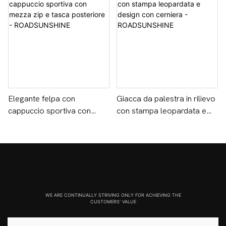
Elegante felpa con
Giacca da palestra in rilievo
cappuccio sportiva con
con stampa leopardata e
mezza zip e tasca
design con cerniera -
posteriore -
ROADSUNSHINE
ROADSUNSHINE
WE ARE CONTINUALLY STRIVING ONLY FOR ACHIEVING THE
CUSTOMERS' VALUE