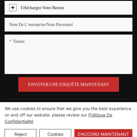
Téléchargez Votre Besoin
Nom De L’entreprise/Nom Personnel
Teneur
ENVOYER UNE ENQUÊTE MAINTENANT
We use cookies to ensure that we give you the best experience
on and off our website. please review our
Politique De
Confidentialité
Copyright © 2012-2023 Guangzhou Road Sunshine Sports Wear
co., Ltd |
Plan du site
Reject
Cookies
D'ACCORD MAINTENANT