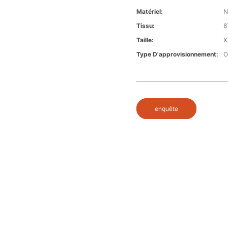
Matériel:
N
Tissu:
8
Taille:
X
Type D'approvisionnement:
enquête