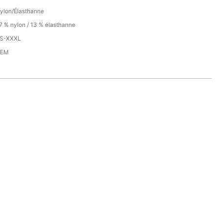
ylon/Élasthanne
7 % nylon / 13 % élasthanne
S-XXXL
OEM