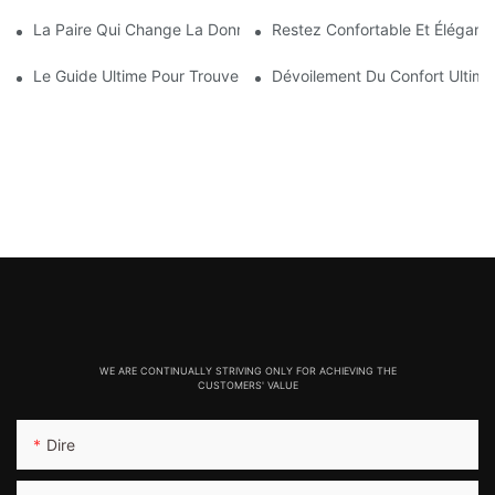
La Paire Qui Change La Donne : Explorer Le Monde Des Leggin
Restez Confortable Et Élégant
Le Guide Ultime Pour Trouver Les Leggings Sans Couture Parfai
Dévoilement Du Confort Ultim
WE ARE CONTINUALLY STRIVING ONLY FOR ACHIEVING THE
CUSTOMERS' VALUE
Dire