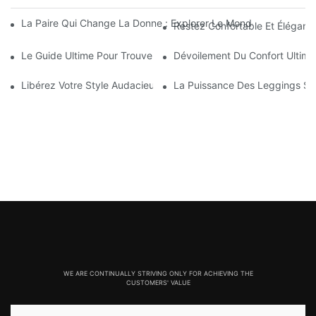
La Paire Qui Change La Donne : Explorer Le Monde Des Leggin
Restez Confortable Et Élégant
Le Guide Ultime Pour Trouver Les Leggings Sans Couture Parfai
Dévoilement Du Confort Ultim
Libérez Votre Style Audacieux Avec Des Leggings Rouges Grésil
La Puissance Des Leggings San
WE ARE CONTINUALLY STRIVING ONLY FOR ACHIEVING THE
CUSTOMERS' VALUE