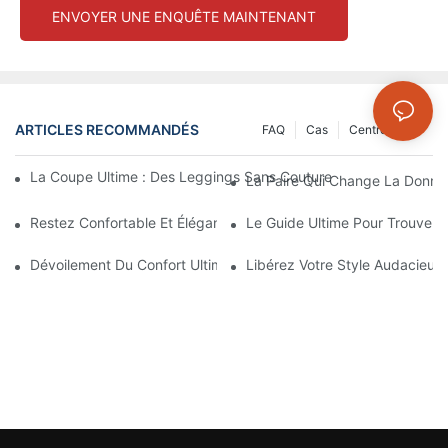
ENVOYER UNE ENQUÊTE MAINTENANT
ARTICLES RECOMMANDÉS
FAQ
Cas
Centre D'info
La Coupe Ultime : Des Leggings Sans Couture Anthracite Pour U
La Paire Qui Change La Donne
Restez Confortable Et Élégant Avec Ces Leggings Épais Sans C
Le Guide Ultime Pour Trouver 
Dévoilement Du Confort Ultime : Des Leggings Au Design Sans
Libérez Votre Style Audacieux