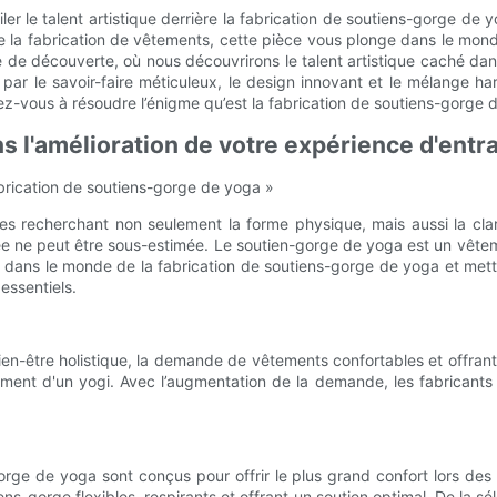
oiler le talent artistique derrière la fabrication de soutiens-gorge
e la fabrication de vêtements, cette pièce vous plonge dans le mon
de découverte, où nous découvrirons le talent artistique caché dans
par le savoir-faire méticuleux, le design innovant et le mélange h
rez-vous à résoudre l’énigme qu’est la fabrication de soutiens-gorge 
s l'amélioration de votre expérience d'ent
 fabrication de soutiens-gorge de yoga »
es recherchant non seulement la forme physique, mais aussi la cla
e ne peut être sous-estimée. Le soutien-gorge de yoga est un vêteme
 dans le monde de la fabrication de soutiens-gorge de yoga et mettons
essentiels.
n-être holistique, la demande de vêtements confortables et offrant
ement d'un yogi. Avec l’augmentation de la demande, les fabricants
rge de yoga sont conçus pour offrir le plus grand confort lors des 
ns-gorge flexibles, respirants et offrant un soutien optimal. De la s