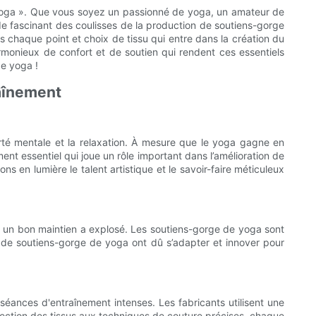
 de yoga ». Que vous soyez un passionné de yoga, un amateur de
de fascinant des coulisses de la production de soutiens-gorge
 chaque point et choix de tissu qui entre dans la création du
armonieux de confort et de soutien qui rendent ces essentiels
de yoga !
raînement
rté mentale et la relaxation. À mesure que le yoga gagne en
nt essentiel qui joue un rôle important dans l’amélioration de
 en lumière le talent artistique et le savoir-faire méticuleux
 un bon maintien a explosé. Les soutiens-gorge de yoga sont
 de soutiens-gorge de yoga ont dû s’adapter et innover pour
séances d'entraînement intenses. Les fabricants utilisent une
élection des tissus aux techniques de couture précises, chaque