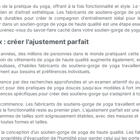
 la pratique du yoga, offrant à la fois fonctionnalité et style. Le 
 et d’attrait esthétique. Les fabricants de soutiens-gorge de yog
ques durables pour créer le compagnon d'entraînement idéal pour
dans un soutien-gorge de yoga de haute qualité est une étape essen
souvenez-vous du savoir-faire caché dans votre soutien-gorge de yog
: créer l'ajustement parfait
années, des millions de personnes dans le monde pratiquant cette d
n de vêtements de yoga de haute qualité augmente également, en p
ulisses, d’habiles fabricants de soutiens-gorge de yoga travaill
ment aux besoins et préférences individuels.
ence par des recherches approfondies et un examen attentif du pub
act pour des pratiques de yoga douces jusqu'aux modèles à fort imp
ences spécifiques pour créer des soutiens-gorge qui s'adaptent à tou
on commence. Les fabricants de soutiens-gorge de yoga travaillent e
la fonctionnalité reste au premier plan. L'ajustement parfait est une
s gammes de tailles sont soigneusement établies, avec des mesures e
toutes formes et tailles.
s la conception d’un soutien-gorge de yoga de haute qualité. Les fa
ropriétés d'évacuation de l'humidité pour garder celui qui les porte au