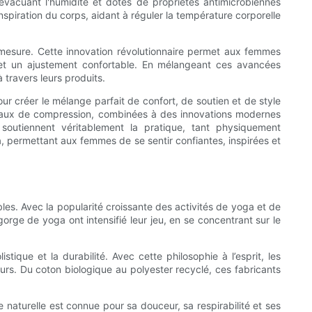
 évacuant l'humidité et dotés de propriétés antimicrobiennes
spiration du corps, aidant à réguler la température corporelle
r mesure. Cette innovation révolutionnaire permet aux femmes
n et un ajustement confortable. En mélangeant ces avancées
 travers leurs produits.
ur créer le mélange parfait de confort, de soutien et de style
panneaux de compression, combinées à des innovations modernes
 soutiennent véritablement la pratique, tant physiquement
ga, permettant aux femmes de se sentir confiantes, inspirées et
es. Avec la popularité croissante des activités de yoga et de
rge de yoga ont intensifié leur jeu, en se concentrant sur le
ique et la durabilité. Avec cette philosophie à l’esprit, les
rs. Du coton biologique au polyester recyclé, ces fabricants
 naturelle est connue pour sa douceur, sa respirabilité et ses