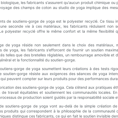
 biologique, les fabricants s'assurent qu'aucun produit chimique ou pe
 voyage des champs de coton au studio de yoga implique des mesure
ts de soutiens-gorge de yoga est le polyester recyclé. Ce tissu in
une seconde vie à ces matériaux, les fabricants réduisent non 
e polyester recyclé offre le même confort et la même flexibilité qu
-gorge de yoga réside non seulement dans le choix des matériaux, 
 de yoga, les fabricants s'efforcent de fournir un soutien maxim
ités telles que des bretelles réglables, un rembourrage amovible e
énéral et la fonctionnalité du soutien-gorge.
de soutiens-gorge de yoga soumettent leurs créations à des tests r
aque soutien-gorge résiste aux exigences des séances de yoga int
ts, qui peuvent compter sur leurs produits pour des performances dura
a fabrication des soutiens-gorge de yoga. Cela s’étend aux pratiques
e travail équitables et soutiennent les communautés locales. En fav
processus de production soient guidés par la responsabilité sociale e
ion de soutiens-gorge de yoga vont au-delà de la simple création de
r des produits qui correspondent à la philosophie de la communauté 
ues distingue ces fabricants, ce qui en fait le soutien invisible de