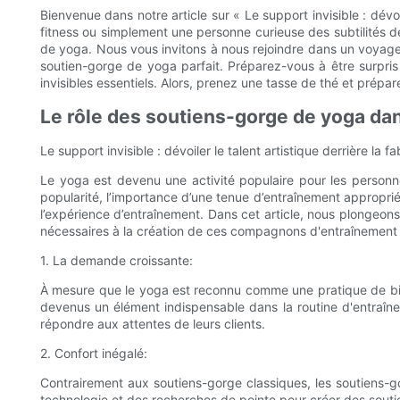
Bienvenue dans notre article sur « Le support invisible : dév
fitness ou simplement une personne curieuse des subtilités d
de yoga. Nous vous invitons à nous rejoindre dans un voyage 
soutien-gorge de yoga parfait. Préparez-vous à être surpris 
invisibles essentiels. Alors, prenez une tasse de thé et prépa
Le rôle des soutiens-gorge de yoga dan
Le support invisible : dévoiler le talent artistique derrière la
Le yoga est devenu une activité populaire pour les personn
popularité, l’importance d’une tenue d’entraînement approprié
l’expérience d’entraînement. Dans cet article, nous plongeons
nécessaires à la création de ces compagnons d'entraînement 
1. La demande croissante:
À mesure que le yoga est reconnu comme une pratique de bie
devenus un élément indispensable dans la routine d'entraîn
répondre aux attentes de leurs clients.
2. Confort inégalé:
Contrairement aux soutiens-gorge classiques, les soutiens-go
technologie et des recherches de pointe pour créer des soutie