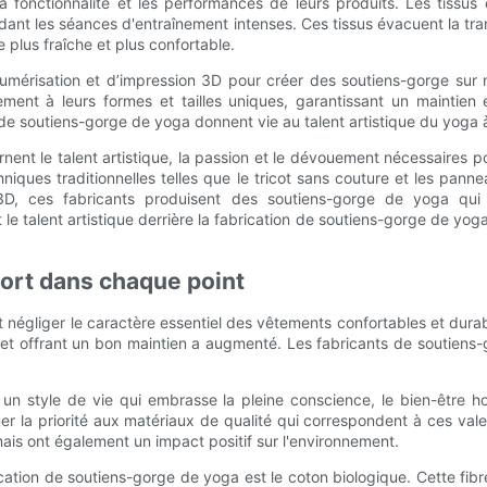
 fonctionnalité et les performances de leurs produits. Les tissus
dant les séances d'entraînement intenses. Ces tissus évacuent la tran
 plus fraîche et plus confortable.
 numérisation et d’impression 3D pour créer des soutiens-gorge su
ement à leurs formes et tailles uniques, garantissant un maintie
de soutiens-gorge de yoga donnent vie au talent artistique du yoga à
nent le talent artistique, la passion et le dévouement nécessaires po
echniques traditionnelles telles que le tricot sans couture et les 
n 3D, ces fabricants produisent des soutiens-gorge de yoga qui
t le talent artistique derrière la fabrication de soutiens-gorge de yo
nfort dans chaque point
négliger le caractère essentiel des vêtements confortables et durabl
 offrant un bon maintien a augmenté. Les fabricants de soutiens-go
 style de vie qui embrasse la pleine conscience, le bien-être holist
la priorité aux matériaux de qualité qui correspondent à ces valeu
mais ont également un impact positif sur l'environnement.
cation de soutiens-gorge de yoga est le coton biologique. Cette fibre