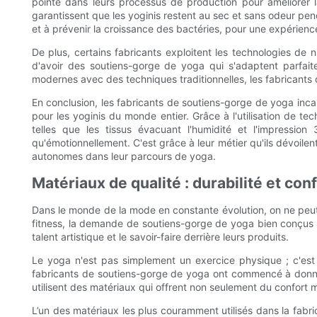
pointe dans leurs processus de production pour améliorer la
garantissent que les yoginis restent au sec et sans odeur pen
et à prévenir la croissance des bactéries, pour une expérience
De plus, certains fabricants exploitent les technologies de
d'avoir des soutiens-gorge de yoga qui s'adaptent parfait
modernes avec des techniques traditionnelles, les fabricants 
En conclusion, les fabricants de soutiens-gorge de yoga incar
pour les yoginis du monde entier. Grâce à l'utilisation de t
telles que les tissus évacuant l'humidité et l'impressio
qu'émotionnellement. C'est grâce à leur métier qu'ils dévoilen
autonomes dans leur parcours de yoga.
Matériaux de qualité : durabilité et co
Dans le monde de la mode en constante évolution, on ne peut 
fitness, la demande de soutiens-gorge de yoga bien conçus et
talent artistique et le savoir-faire derrière leurs produits.
Le yoga n'est pas simplement un exercice physique ; c'est un
fabricants de soutiens-gorge de yoga ont commencé à donner 
utilisent des matériaux qui offrent non seulement du confort 
L’un des matériaux les plus couramment utilisés dans la fabri