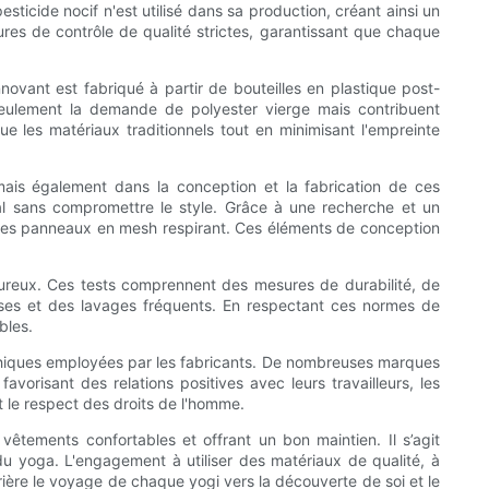
sticide nocif n'est utilisé dans sa production, créant ainsi un
s de contrôle de qualité strictes, garantissant que chaque
novant est fabriqué à partir de bouteilles en plastique post-
seulement la demande de polyester vierge mais contribuent
e les matériaux traditionnels tout en minimisant l'empreinte
mais également dans la conception et la fabrication de ces
al sans compromettre le style. Grâce à une recherche et un
t des panneaux en mesh respirant. Ces éléments de conception
igoureux. Ces tests comprennent des mesures de durabilité, de
enses et des lavages fréquents. En respectant ces normes de
bles.
 éthiques employées par les fabricants. De nombreuses marques
orisant des relations positives avec leurs travailleurs, les
t le respect des droits de l'homme.
 vêtements confortables et offrant un bon maintien. Il s’agit
du yoga. L'engagement à utiliser des matériaux de qualité, à
rrière le voyage de chaque yogi vers la découverte de soi et le