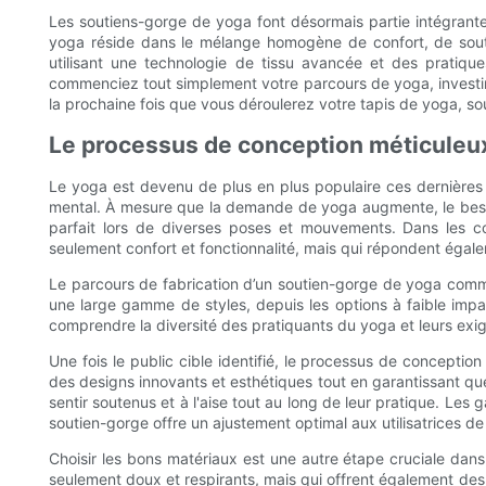
Les soutiens-gorge de yoga font désormais partie intégrante de
yoga réside dans le mélange homogène de confort, de soutien
utilisant une technologie de tissu avancée et des prati
commenciez tout simplement votre parcours de yoga, investir 
la prochaine fois que vous déroulerez votre tapis de yoga, 
Le processus de conception méticuleux 
Le yoga est devenu de plus en plus populaire ces dernières 
mental. À mesure que la demande de yoga augmente, le besoi
parfait lors de diverses poses et mouvements. Dans les co
seulement confort et fonctionnalité, mais qui répondent égale
Le parcours de fabrication d’un soutien-gorge de yoga comm
une large gamme de styles, depuis les options à faible imp
comprendre la diversité des pratiquants du yoga et leurs exig
Une fois le public cible identifié, le processus de concepti
des designs innovants et esthétiques tout en garantissant que 
sentir soutenus et à l'aise tout au long de leur pratique. Le
soutien-gorge offre un ajustement optimal aux utilisatrices de 
Choisir les bons matériaux est une autre étape cruciale dan
seulement doux et respirants, mais qui offrent également des p