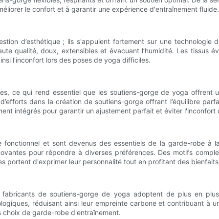
liorer le confort et à garantir une expérience d'entraînement fluide.
tion d’esthétique ; ils s'appuient fortement sur une technologie 
te qualité, doux, extensibles et évacuant l’humidité. Les tissus év
nsi l'inconfort lors des poses de yoga difficiles.
, ce qui rend essentiel que les soutiens-gorge de yoga offrent un
forts dans la création de soutiens-gorge offrant l’équilibre parfait 
t intégrés pour garantir un ajustement parfait et éviter l'inconfort
 fonctionnel et sont devenus des essentiels de la garde-robe à la
novantes pour répondre à diverses préférences. Des motifs comple
es portent d'exprimer leur personnalité tout en profitant des bienfa
 fabricants de soutiens-gorge de yoga adoptent de plus en plus d
biologiques, réduisant ainsi leur empreinte carbone et contribuant à
rs choix de garde-robe d'entraînement.