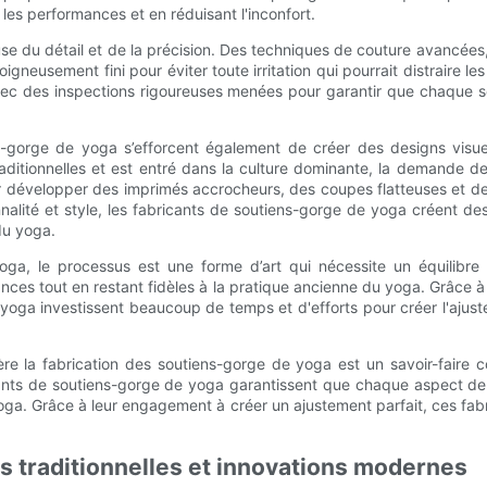
 les performances et en réduisant l'inconfort.
 du détail et de la précision. Des techniques de couture avancées, te
igneusement fini pour éviter toute irritation qui pourrait distraire l
vec des inspections rigoureuses menées pour garantir que chaque 
s-gorge de yoga s’efforcent également de créer des designs visu
raditionnelles et est entré dans la culture dominante, la demande
développer des imprimés accrocheurs, des coupes flatteuses et des p
nnalité et style, les fabricants de soutiens-gorge de yoga créent de
du yoga.
a, le processus est une forme d’art qui nécessite un équilibre dé
nces tout en restant fidèles à la pratique ancienne du yoga. Grâce
yoga investissent beaucoup de temps et d'efforts pour créer l'ajuste
ère la fabrication des soutiens-gorge de yoga est un savoir-faire 
cants de soutiens-gorge de yoga garantissent que chaque aspect de le
a. Grâce à leur engagement à créer un ajustement parfait, ces fabri
es traditionnelles et innovations modernes