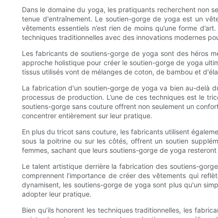
Dans le domaine du yoga, les pratiquants recherchent non seul
tenue d'entraînement. Le soutien-gorge de yoga est un vête
vêtements essentiels n’est rien de moins qu’une forme d’art. 
techniques traditionnelles avec des innovations modernes pou
Les fabricants de soutiens-gorge de yoga sont des héros mé
approche holistique pour créer le soutien-gorge de yoga ultime.
tissus utilisés vont de mélanges de coton, de bambou et d'él
La fabrication d'un soutien-gorge de yoga va bien au-delà du 
processus de production. L’une de ces techniques est le tric
soutiens-gorge sans couture offrent non seulement un confort 
concentrer entièrement sur leur pratique.
En plus du tricot sans couture, les fabricants utilisent ég
sous la poitrine ou sur les côtés, offrent un soutien supplé
femmes, sachant que leurs soutiens-gorge de yoga resteront en
Le talent artistique derrière la fabrication des soutiens-go
comprennent l’importance de créer des vêtements qui reflèten
dynamisent, les soutiens-gorge de yoga sont plus qu'un simpl
adopter leur pratique.
Bien qu’ils honorent les techniques traditionnelles, les fabr