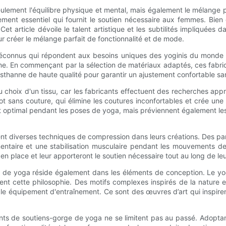
ement l'équilibre physique et mental, mais également le mélange parfa
ment essentiel qui fournit le soutien nécessaire aux femmes. Bien
Cet article dévoile le talent artistique et les subtilités impliquée
r créer le mélange parfait de fonctionnalité et de mode.
connus qui répondent aux besoins uniques des yoginis du monde enti
 En commençant par la sélection de matériaux adaptés, ces fabricants p
asthanne de haute qualité pour garantir un ajustement confortable 
choix d'un tissu, car les fabricants effectuent des recherches appr
ot sans couture, qui élimine les coutures inconfortables et crée u
optimal pendant les poses de yoga, mais préviennent également les f
alement diverses techniques de compression dans leurs créations. De
mentaire et une stabilisation musculaire pendant les mouvements de
 place et leur apporteront le soutien nécessaire tout au long de leu
rge de yoga réside également dans les éléments de conception. Le yo
t cette philosophie. Des motifs complexes inspirés de la nature et d
e équipement d'entraînement. Ce sont des œuvres d’art qui inspirent 
icants de soutiens-gorge de yoga ne se limitent pas au passé. Adopta