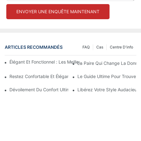
ENVOYER UNE ENQUÊTE MAINTENANT
ARTICLES RECOMMANDÉS
FAQ
Cas
Centre D'info
Élégant Et Fonctionnel : Les Meilleurs Vêtements De Sport Pou
La Paire Qui Change La Donne
Restez Confortable Et Élégant Avec Ces Leggings Épais Sans C
Le Guide Ultime Pour Trouver 
Dévoilement Du Confort Ultime : Des Leggings Au Design Sans
Libérez Votre Style Audacieux