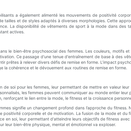
isants a également alimenté les mouvements de positivité corporel
 de tailles et de styles adaptés à diverses morphologies. Cette appr
ence. La disponibilité de vêtements de sport à la mode dans des t
tant actives.
ans le bien-être psychosocial des femmes. Les couleurs, motifs et d
otivation. Ce passage d'une tenue d'entraînement de base à des vête
entir prêtes à relever divers défis de remise en forme. L’impact psy
ge la cohérence et le dévouement aux routines de remise en forme.
de soi pour les femmes, leur permettant de mettre en valeur leur st
sonnalisés, les femmes peuvent communiquer au monde entier leur pa
renforçant le lien entre la mode, le fitness et la croissance personne
mmes signifie un changement profond dans l’approche du fitness. Ne
positivité corporelle et de motivation. La fusion de la mode et du 
e en soi, leur permettant d'atteindre leurs objectifs de fitness ave
ur leur bien-être physique, mental et émotionnel va exploser.