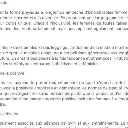
mode
pour la forme physique a longtemps empêché d’innombrables femmes
force inhérentes à la diversité. En proposant une large gamme de ta
r corps unique. Grâce à l'inclusivité, les femmes de toutes taille
ment leur vont parfaitement, mais qui amplifient également leur conf
 à des t-shirts amples et des leggings. L’industrie de la mode a mont
de sport à maintien conçu pour les poitrines généreuses aux leggin
re. En créant des pièces à la fois tendance et athlétiques, l'indus
les stéréotypes entourant l'athlétisme et la féminité.
relle positive
es les moyens de porter des vêtements de sport s'étend au-delà d
mouvoir la positivité corporelle et démanteler les normes de beauté 
 qui privilégient les soins personnels plutôt que la poursuite d'un i
omotion d’une image corporelle positive incite les femmes à accepter l
tre.
s activités
uniquement associés aux séances de gym et aux entraînements. La