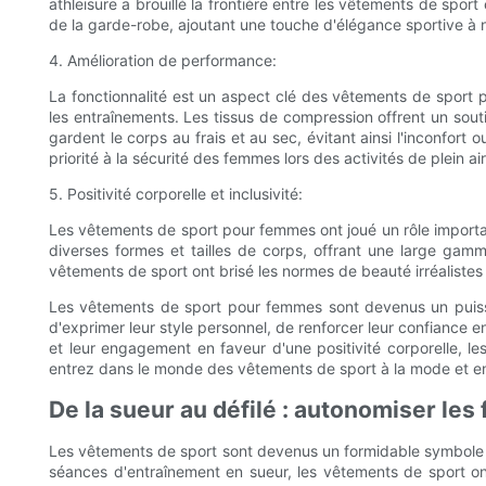
athleisure a brouillé la frontière entre les vêtements de spo
de la garde-robe, ajoutant une touche d'élégance sportive à n
4. Amélioration de performance:
La fonctionnalité est un aspect clé des vêtements de sport
les entraînements. Les tissus de compression offrent un souti
gardent le corps au frais et au sec, évitant ainsi l'inconfort
priorité à la sécurité des femmes lors des activités de plein air
5. Positivité corporelle et inclusivité:
Les vêtements de sport pour femmes ont joué un rôle important
diverses formes et tailles de corps, offrant une large gam
vêtements de sport ont brisé les normes de beauté irréalistes
Les vêtements de sport pour femmes sont devenus un puissan
d'exprimer leur style personnel, de renforcer leur confiance e
et leur engagement en faveur d'une positivité corporelle, l
entrez dans le monde des vêtements de sport à la mode et en
De la sueur au défilé : autonomiser le
Les vêtements de sport sont devenus un formidable symbole d
séances d'entraînement en sueur, les vêtements de sport ont