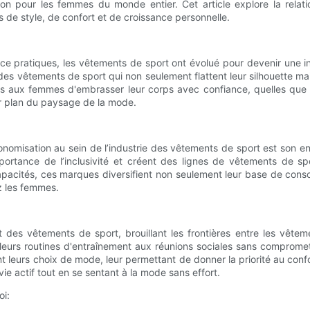
tion pour les femmes du monde entier. Cet article explore la rel
de style, de confort et de croissance personnelle.
pratiques, les vêtements de sport ont évolué pour devenir une indus
vêtements de sport qui non seulement flattent leur silhouette mais re
is aux femmes d'embrasser leur corps avec confiance, quelles que so
er plan du paysage de la mode.
misation au sein de l’industrie des vêtements de sport est son eng
portance de l’inclusivité et créent des lignes de vêtements de sp
apacités, ces marques diversifient non seulement leur base de cons
z les femmes.
 des vêtements de sport, brouillant les frontières entre les vête
leurs routines d'entraînement aux réunions sociales sans compromett
t leurs choix de mode, leur permettant de donner la priorité au confo
e actif tout en se sentant à la mode sans effort.
oi: