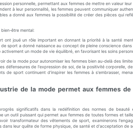
ssion personnelle, permettant aux femmes de mettre en valeur leur i
ndent à leur personnalité, les femmes peuvent communiquer authent
bles a donné aux femmes la possibilité de créer des pièces qui reflè
 bien-être mental:
t ont joué un rôle important en donnant la priorité à la santé men
ents de sport a donné naissance au concept de pleine conscience dans
tivement un mode de vie équilibré, en favorisant les soins personnels
oir de la mode pour autonomiser les femmes bien au-delà des limite
éfenseures de l'expression de soi, de la positivité corporelle, de l'
ements de sport continuent d'inspirer les femmes à s'embrasser, me
ndustrie de la mode permet aux femmes de t
rogrès significatifs dans la redéfinition des normes de beauté et
 un outil puissant qui permet aux femmes de toutes formes et taille
ouvoir transformateur des vêtements de sport, examinerons l'engag
 dans leur quête de forme physique, de santé et d'acceptation de so