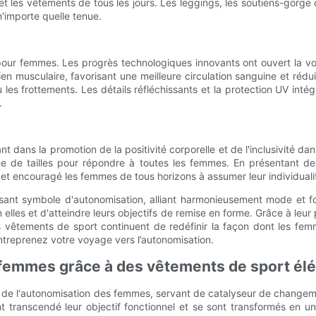
rt et les vêtements de tous les jours. Les leggings, les soutiens-gor
'importe quelle tenue.
 pour femmes. Les progrès technologiques innovants ont ouvert la v
en musculaire, favorisant une meilleure circulation sanguine et rédu
 ou les frottements. Les détails réfléchissants et la protection UV in
.
 dans la promotion de la positivité corporelle et de l'inclusivité d
me de tailles pour répondre à toutes les femmes. En présentant de
 et encouragé les femmes de tous horizons à assumer leur individuali
t symbole d'autonomisation, alliant harmonieusement mode et fonc
n elles et d'atteindre leurs objectifs de remise en forme. Grâce à leur
es vêtements de sport continuent de redéfinir la façon dont les fe
treprenez votre voyage vers l’autonomisation.
s femmes grâce à des vêtements de sport él
e l'autonomisation des femmes, servant de catalyseur de changement 
 transcendé leur objectif fonctionnel et se sont transformés en un