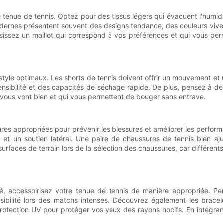
 tenue de tennis. Optez pour des tissus légers qui évacuent l'humid
odernes présentent souvent des designs tendance, des couleurs viv
sissez un maillot qui correspond à vos préférences et qui vous perm
 style optimaux. Les shorts de tennis doivent offrir un mouvement e
ensibilité et des capacités de séchage rapide. De plus, pensez à de
ui vous vont bien et qui vous permettent de bouger sans entrave.
ures appropriées pour prévenir les blessures et améliorer les perfo
té et un soutien latéral. Une paire de chaussures de tennis bien aj
urfaces de terrain lors de la sélection des chaussures, car différe
ité, accessoirisez votre tenue de tennis de manière appropriée.
a visibilité lors des matchs intenses. Découvrez également les brac
 protection UV pour protéger vos yeux des rayons nocifs. En intégr