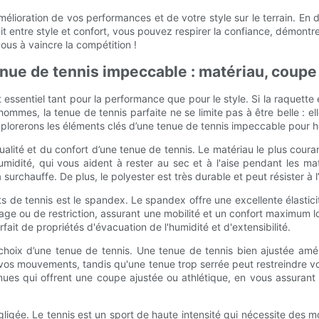
lioration de vos performances et de votre style sur le terrain. En do
it entre style et confort, vous pouvez respirer la confiance, démontr
vous à vaincre la compétition !
ue de tennis impeccable : matériau, coupe 
st essentiel tant pour la performance que pour le style. Si la raquet
ommes, la tenue de tennis parfaite ne se limite pas à être belle : ell
explorerons les éléments clés d’une tenue de tennis impeccable pour 
ualité et du confort d’une tenue de tennis. Le matériau le plus coura
midité, qui vous aident à rester au sec et à l'aise pendant les matc
a surchauffe. De plus, le polyester est très durable et peut résister à
de tennis est le spandex. Le spandex offre une excellente élasticit
errage ou de restriction, assurant une mobilité et un confort maximum 
ait de propriétés d'évacuation de l'humidité et d'extensibilité.
 choix d’une tenue de tennis. Une tenue de tennis bien ajustée amé
vos mouvements, tandis qu'une tenue trop serrée peut restreindre vo
nues qui offrent une coupe ajustée ou athlétique, en vous assurant 
gligée. Le tennis est un sport de haute intensité qui nécessite des mou