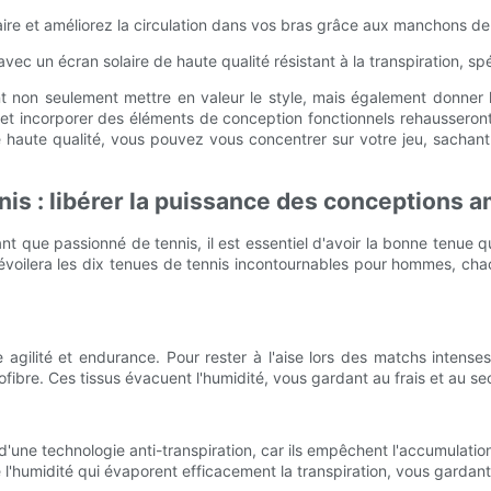
re et améliorez la circulation dans vos bras grâce aux manchons d
vec un écran solaire de haute qualité résistant à la transpiration, s
non seulement mettre en valeur le style, mais également donner la p
et incorporer des éléments de conception fonctionnels rehausseront 
e haute qualité, vous pouvez vous concentrer sur votre jeu, sacha
is : libérer la puissance des conceptions 
ant que passionné de tennis, il est essentiel d'avoir la bonne tenue
le dévoilera les dix tenues de tennis incontournables pour hommes, c
agilité et endurance. Pour rester à l'aise lors des matchs intens
fibre. Ces tissus évacuent l'humidité, vous gardant au frais et au se
'une technologie anti-transpiration, car ils empêchent l'accumulation d
'humidité qui évaporent efficacement la transpiration, vous gardant 