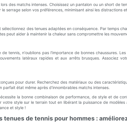
té lors des matchs intenses. Choisissez un pantalon ou un short de ten
le serrage selon vos préférences, minimisant ainsi les distractions et
et sélectionnez des tenues adaptées en conséquence. Par temps chau
es peut aider à maintenir la chaleur sans compromettre les mouvemen
ue de tennis, n'oublions pas l'importance de bonnes chaussures. L
aux mouvements latéraux rapides et aux arrêts brusques. Associez v
t conçues pour durer. Recherchez des matériaux ou des caractéristiq
en parfait état même après d'innombrables matchs intenses.
écessite la bonne combinaison de performance, de style et de conf
tre style sur le terrain tout en libérant la puissance de modèles 
nce et style !
 tenues de tennis pour hommes : améliorez v