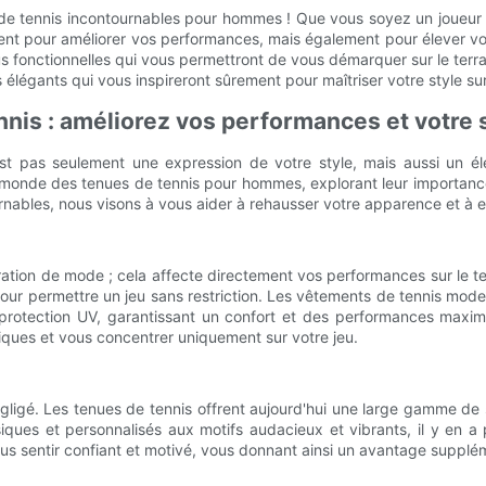
de tennis incontournables pour hommes ! Que vous soyez un joueur c
ment pour améliorer vos performances, mais également pour élever vo
s fonctionnelles qui vous permettront de vous démarquer sur le terrai
élégants qui vous inspireront sûrement pour maîtriser votre style sur
nnis : améliorez vos performances et votre 
t pas seulement une expression de votre style, mais aussi un élém
 monde des tenues de tennis pour hommes, explorant leur importance 
urnables, nous visons à vous aider à rehausser votre apparence et à e
aration de mode ; cela affecte directement vos performances sur le 
 pour permettre un jeu sans restriction. Les vêtements de tennis mod
protection UV, garantissant un confort et des performances maxi
iques et vous concentrer uniquement sur votre jeu.
négligé. Les tenues de tennis offrent aujourd'hui une large gamme d
siques et personnalisés aux motifs audacieux et vibrants, il y en a
 vous sentir confiant et motivé, vous donnant ainsi un avantage supplé