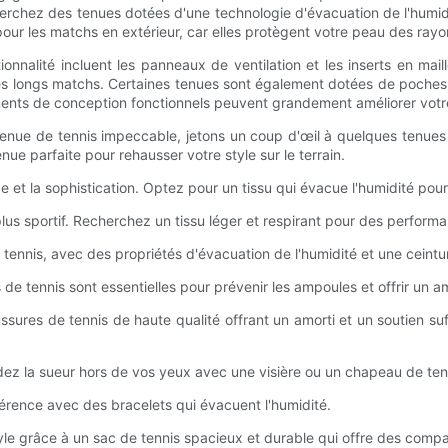
rchez des tenues dotées d'une technologie d'évacuation de l'humidit
our les matchs en extérieur, car elles protègent votre peau des rayon
nnalité incluent les panneaux de ventilation et les inserts en maill
 les longs matchs. Certaines tenues sont également dotées de poche
ments de conception fonctionnels peuvent grandement améliorer votre 
enue de tennis impeccable, jetons un coup d'œil à quelques tenues 
ue parfaite pour rehausser votre style sur le terrain.
ce et la sophistication. Optez pour un tissu qui évacue l'humidité pour
 plus sportif. Recherchez un tissu léger et respirant pour des perform
 tennis, avec des propriétés d'évacuation de l'humidité et une ceintu
de tennis sont essentielles pour prévenir les ampoules et offrir un a
ssures de tennis de haute qualité offrant un amorti et un soutien s
rdez la sueur hors de vos yeux avec une visière ou un chapeau de ten
hérence avec des bracelets qui évacuent l'humidité.
le grâce à un sac de tennis spacieux et durable qui offre des compar