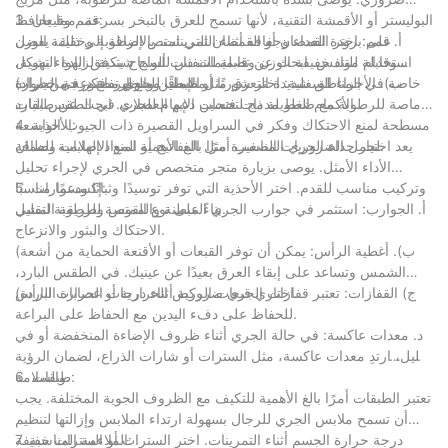
3. قمم وقيعان:
البوليستر أو الأقمشة التقنية، لأنها تسمح للعرق بالتبخر بسرعة، مما يحافظ
على برودة العداء وجفافه أثناء التمرينات. بالإضافة إلى ذلك، يفضل
أ. قمم: اختر القمصان أو القمصان التي تمتص الرطوبة وخفيفة الوزن
استخدام مواد خفيفة الوزن وقابلة للتنفس للسماح بتدفق الهواء بشكل
وقابلة للتنفس. ابحث عن تصميمات ذات ألواح شبكية لزيادة التهوية،
مناسب ومنع ارتفاع درجة الحرارة.
خاصة في المناطق شديدة التعرق مثل الإبطين والظهر. فكر في خيارات
(ب). الأجزاء السفلية: اختر شورتًا أو طماقًا للجري مصنوعة من مواد
الأكمام الطويلة ذات فتحات الإبهام للجري في الطقس البارد.
ماصة للرطوبة مع ضغط مدمج لتحسين دعم العضلات. ابحث عن طبقات
4. الأحذية:
مسطحة لمنع الاحتكاك وفكر في السراويل القصيرة ذات الجيوب الواسعة
لحمل الضروريات الصغيرة مثل المفاتيح أو المواد الهلامية للطاقة.
يعد اختيار حذاء الجري المناسب أمرًا بالغ الأهمية لمنع الإصابات وضمان
الأداء الأمثل. يوصى بزيارة متجر متخصص في الجري لإجراء تحليل
5. إكسسوارات:
وتركيب مناسب للقدم. اختر الأحذية التي توفر توسيدًا وثباتًا ودعمًا مناسبًا
بناءً على نوع القوس وطريقة المشي.
أ. الجوارب: استثمر في جوارب الجري المبطنة والممتصة للرطوبة لتقليل
الاحتكاك والبثور والانزعاج.
(ب). أغطية الرأس: يمكن أن توفر القبعات أو الأقنعة الحماية من أشعة
الشمس وتساعد على إبقاء العرق بعيدًا عن عينيك. في الطقس البارد،
اختاري قبعات الركض الحرارية أو عصابات الرأس.
(ج) القفازات: تعتبر قفازات الجري ضرورية أثناء درجات الحرارة الباردة
للحفاظ على دفء اليدين مع الحفاظ على البراعة.
د. معدات عاكسة: في حالة الجري أثناء ظروف الإضاءة المنخفضة أو في
الليل، ارتدِ معدات عاكسة، مثل السترات أو شارات الذراع، لضمان الرؤية
6. طبقات:
والسلامة.
تعتبر الطبقات أمرًا بالغ الأهمية للتكيف مع الظروف الجوية المختلفة. يجب
أن تسمح ملابس الجري للرجال بسهولة ارتداء الملابس وإزالتها لتنظيم
7. الملاءمة المناسبة:
درجة حرارة الجسم أثناء التمرينات. اختر السترات أو السترات خفيفة