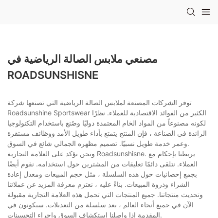
مصنعي ملابس الصالة الرياضية في
ROADSUNSHISNE
توفر الشركات المصنعة لملابس الصالة الرياضية التي تصنعها شركة
Roadsunshine Sportswear الكثير من الفوائد الاقتصادية للعملاء. نظرًا
لكونه مصنوعاً من المواد الخام المعتمدة دوليًا وصُنع باستخدام التكنولوجيا
الرائدة في الصناعة ، فإن المنتج يتمتع بأداء طويل الأمد ووظائف مستقرة
وعمر خدمة طويل نسبيًا. تصميم مظهره الجمالي شائع في السوق.
ونحن نؤكد على العلامة التجارية Roadsunshisne. يربطنا بإحكام مع
العملاء. نتلقى دائمًا تعليقات من المشترين حول استخدامه. نقوم أيضًا
بجمع إحصائيات حول هذه السلسلة ، مثل حجم المبيعات ومعدل إعادة
الشراء وذروة المبيعات. بناءً عليه ، نعتزم معرفة المزيد عن عملائنا
وتحديث منتجاتنا. جميع المنتجات التي تحمل هذه العلامة التجارية مقبولة
الآن في جميع أنحاء العالم ، بعد سلسلة من التعديلات. سيكونون في
المقدمة إذا واصلنا استكشاف السوق وإجراء التحسينات.