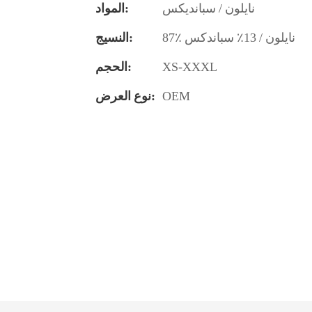
نايلون / سبانديكس
المواد:
87٪ نايلون / 13٪ سباندكس
النسيج:
XS-XXXL
الحجم:
OEM
نوع العرض: