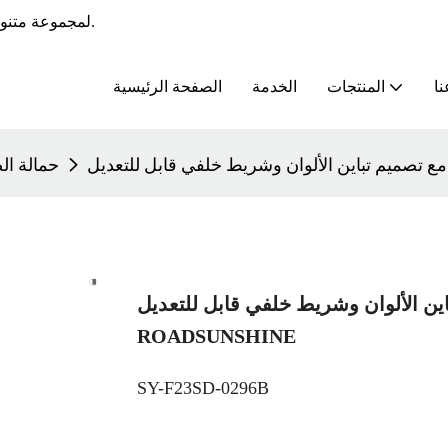
يوفر RoadSunshine خدمات OEM و ODM لمجموعة متنوعة من الملابس الرياضية.
نا
المنتجات
الخدمة
الصفحة الرئيسية
حمالة ال
ن الألوان وشريط خلفي قابل للتعديل-
ROADSUNSHINE
SY-F23SD-0296B