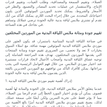
العملاء، وتقييم السمعة والمصداقية، وطلب العينات، وتقييم قدرات
الإنتاج، والاستفسار عن عمليات تحديد المصادر والتصنيع، والنظر في
الأسعار والشروط، يمكنك تحديد الموردين الموثوقين الذين يلبون
احتياجاتك المحددة. من خلال إجراء البحث اللازم، يمكنك التأكد من أنك
تقدم أو تشتري ملابس لياقة بدنية عالية الجودة ترضي عملائك وتساهم
في نجاحك في هذه الصناعة.
تقييم جودة ومتانة ملابس اللياقة البدنية من الموردين المختلفين
في صناعة اللياقة البدنية المتنامية باستمرار، قد يكون العثور على
موردي ملابس اللياقة البدنية الموثوقين مهمة شاقة. مع امتلاء السوق
بخيارات لا تعد ولا تحصى، من الضروري تقييم جودة ومتانة المنتجات
التي يقدمها الموردون المختلفون. تهدف هذه المراجعة الشاملة إلى
توجيه عشاق اللياقة البدنية وأصحاب الأعمال لاتخاذ قرارات مستنيرة
عند اختيار موردي الملابس. من خلال فهم العوامل الرئيسية التي يجب
مراعاتها، يمكن للأفراد التأكد من توافقهم مع الموردين الجديرين بالثقة
الذين يقدمون ملابس لياقة بدنية عالية الجودة.
1. إدراك أهمية تقييم موردي ملابس اللياقة البدنية:
عندما يتعلق الأمر بملابس اللياقة البدنية، فإن الجودة والمتانة لها أهمية
قصوى. يمكن أن يؤدي اختيار المورد الخطأ إلى عدم الرضا بين العملاء،
مما لا يؤثر فقط على تجربة التمرين ولكن أيضًا على سمعة عملك.
لذلك، يصبح تقييم موردي ملابس اللياقة البدنية أمرًا بالغ الأهمية من
أجل الحفاظ على رضا العملاء وولائهم ونجاح الأعمال بشكل عام.