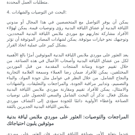
متطلبات العمل المحددة.
4. البحث عن التوصيات والشهادات:
يمكن أن يوفر التواصل مع المتخصصين في هذا المجال أو مدوني
اللياقة البدنية أو عشاق اللياقة البدنية رؤى وتوصيات قيمة. يمكن لهؤلاء
الأفراد مشاركة تجاربهم مع موردي ملابس اللياقة البدنية المحددين،
وتوجيهك نحو خيارات موثوقة. يمكن لشهادات المصادر الموثوقة أن تؤثر
بشكل كبير على عملية اتخاذ القرار.
يعد العثور على موردي ملابس اللياقة البدنية الموثوقين أمرًا بالغ الأهمية
لكل من عشاق اللياقة البدنية وأصحاب الأعمال في هذه الصناعة. من
خلال تقييم جودة ومتانة المنتجات المقدمة من قبل الموردين
المختلفين، يمكن للأفراد ضمان رضا العملاء وسمعة العلامة التجارية
والنجاح الشامل. من خلال النظر في عوامل مثل جودة المواد، والبناء
والتصميم، وتدابير مراقبة الجودة، والمراجعات والتعليقات، والشهادات
والامتثال، يمكن للأفراد تقييم ومقارنة موردي ملابس اللياقة البدنية
بشكل فعال. تذكر أن البحث الشامل والسعي للحصول على توصيات
الصناعة وإعطاء الأولوية دائمًا للجودة سيؤدي إلى اكتشاف موردي
ملابس اللياقة البدنية الجديرين بالثقة.
المراجعات والتوصيات: العثور على موردي ملابس لياقة بدنية
موثوقين يلبون احتياجاتك
عندما يتعلق الأمر بصناعة اللياقة البدنية، فإن العثور على موردي