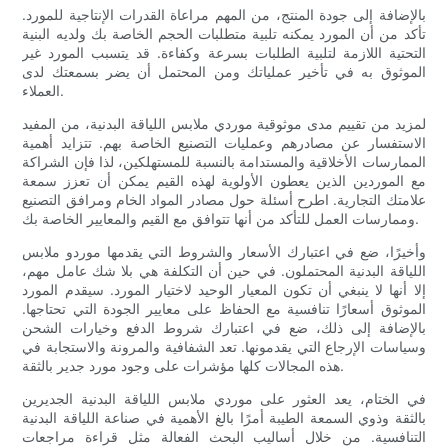
بالإضافة إلى جودة المنتج، من المهم مراعاة القدرات الإنتاجية للمورد.
تأكد من أن المورد يمكنه تلبية متطلبات الحجم الخاصة بك ولديه البنية
التحتية اللازمة لتلبية الطلبات بسرعة وكفاءة. قد يتسبب المورد غير
الموثوق به في تأخير عملياتك ومن المحتمل أن يضر بسمعتك لدى
العملاء.
لمزيد من تقييم مدى موثوقية موردي ملابس اللياقة البدنية، من المفيد
الاستفسار عن مصادرهم وعمليات التصنيع الخاصة بهم. تتزايد أهمية
الممارسات الأخلاقية والمستدامة بالنسبة للمستهلكين، لذا فإن الشراكة
مع الموردين الذين يعطون الأولوية لهذه القيم يمكن أن تعزز سمعة
علامتك التجارية. اطرح أسئلة حول مصادر المواد الخام ومرافق التصنيع
وممارسات العمل للتأكد من أنها تتوافق مع القيم والمعايير الخاصة بك.
وأخيرًا، ضع في اعتبارك الأسعار والشروط التي يقدمها موردو ملابس
اللياقة البدنية المحتملون. في حين أن التكلفة هي بلا شك عامل مهم،
إلا أنها لا ينبغي أن تكون المعيار الوحيد لاختيار المورد. سيقدم المورد
الموثوق أسعارًا تنافسية مع الحفاظ على معايير الجودة التي تحتاجها.
بالإضافة إلى ذلك، ضع في اعتبارك شروط الدفع وخيارات الشحن
وسياسات الإرجاع التي يقدمونها. تعد الشفافية والمرونة والاستجابة في
هذه المجالات كلها مؤشرات على وجود مورد جدير بالثقة.
في الختام، يعد العثور على موردي ملابس اللياقة البدنية الجديرين
بالثقة وذوي السمعة الطيبة أمرًا بالغ الأهمية في صناعة اللياقة البدنية
التنافسية. من خلال أساليب البحث الفعالة مثل قراءة مراجعات