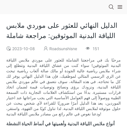
الدليل النهائي للعثور على موردي ملابس
اللياقة البدنية الموثوقين: مراجعة شاملة
2023-10-08
Roadsunshisne
151
مرحبًا بك في مراجعتنا الشاملة للعثور على موردي ملابس اللياقة
البدنية الموثوقين! سواء كنت من عشاق اللياقة البدنية وتتطلع إلى
شراء ملابس رياضية عالية الجودة أو مالك صالة ألعاب رياضية تبحث
عن الزي الرسمي المثالي لموظفيك، فإن هذا الدليل النهائي يوفر لك
كل ما تحتاجه. في هذه المقالة، سوف نتعمق في عالم موردي ملابس
اللياقة البدنية، ونزودك برؤى ونصائح وتوصيات قيمة لضمان اتخاذ
قرارات مستنيرة. بدءًا من استكشاف العلامات التجارية ذات السمعة
الطيبة ووصولاً إلى فهم العوامل الأساسية التي يجب مراعاتها عند اختيار
الموردين، يعد هذا الدليل أمرًا ضروريًا للقراءة لأي شخص يبحث عن
حلول موثوقة لملابس اللياقة البدنية. لذا تناول كوبًا من القهوة، واستقر،
ودعنا نغوص في عالم رائع من مصادر ملابس اللياقة البدنية!
أنواع ملابس اللياقة البدنية وأهميتها في أنماط الحياة النشطة