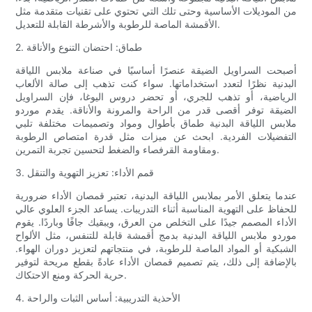
من الموديلات الأساسية وحتى تلك التي تحتوي على تقنيات متقدمة مثل
الأقمشة الماصة للرطوبة والأشرطة القابلة للتعديل.
2. طماق: احتضان التنوع والأناقة
أصبحت السراويل الضيقة عنصرًا أساسيًا في صناعة ملابس اللياقة
البدنية نظرًا لتعدد استخداماتها. سواء كنت تذهب إلى صالة الألعاب
الرياضية، أو تذهب للجري، أو تحضر دروس اليوغا، فإن السراويل
الضيقة توفر أقصى قدر من الراحة والمرونة والأناقة. يقدم موردو
ملابس اللياقة البدنية طماق بأطوال ومواد وتصميمات مختلفة تلبي
التفضيلات الفردية. ابحث عن ميزات مثل قدرة امتصاص الرطوبة
ومقاومة القرفصاء والضغط لتحسين تجربة التمرين.
3. قمم الأداء: تعزيز التهوية والتنقل
عندما يتعلق الأمر بملابس اللياقة البدنية، تعتبر قمصان الأداء ضرورية
للحفاظ على التهوية المناسبة أثناء التدريبات. يساعد الجزء العلوي عالي
الأداء المصمم جيدًا على التخلص من العرق، ويبقيك جافًا وباردًا. يقوم
موردو ملابس اللياقة البدنية بدمج أقمشة قابلة للتنفس، مثل الألواح
الشبكية أو المواد الماصة للرطوبة، في منتجاتهم لتعزيز دوران الهواء.
بالإضافة إلى ذلك، يتم تصميم قمصان الأداء عادةً بقطع مريحة لتوفير
حرية الحركة ومنع الاحتكاك.
4. الأحذية التدريبية: أساس الثبات والراحة