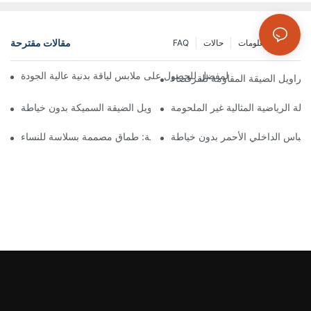
مقالات مقترحة
مركز المعلومات
حالات
FAQ
قة البدنية: دليلك المفضل للحصول على ملابس لياقة بدنية عالية الجودة
لسراويل الضيقة المقاومة للقرفصاء
الة الرياضية المثالية غير الملحومة
تمتع بالراحة والأناقة مع هذه السراويل الضيقة السميكة بدون خياطة
الكشف عن الراحة المطلقة: طماق مصممة بسلاسة للنساء