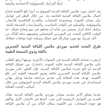
أيضًا التزامك بالمسؤولية الاجتماعية والبيئية.
يعد اختيار مورد ملابس اللياقة البدنية الموثوق به أمرًا بالغ الأهمية لنجاح
أعمال ملابس اللياقة البدنية الخاصة بك. من خلال النظر في عوامل
مثل ضمان الجودة، ومجموعة المنتجات، والقدرة التنافسية للأسعار،
والموثوقية، والتسليم في الوقت المناسب، والممارسات الصديقة للبيئة،
يمكنك اتخاذ قرار مستنير من شأنه أن يساهم في نمو ونجاح عملك. خذ
الوقت الكافي للبحث عن الموردين المحتملين وتقييمهم بدقة للتأكد من
أنك شريك مع مورد يشاركك قيم عملك ويمكنه تلبية توقعات عملائك.
طرق البحث لتحديد موردي ملابس اللياقة البدنية الجديرين
بالثقة وذوي السمعة الطيبة
ازدهرت صناعة اللياقة البدنية في السنوات الأخيرة، ومعها ارتفع الطلب
على ملابس اللياقة البدنية عالية الجودة. باعتبارك من عشاق اللياقة
البدنية أو بائع تجزئة لملابس اللياقة البدنية، فإن العثور على موردي
ملابس اللياقة البدنية الجديرين بالثقة وذوي السمعة الطيبة أمر بالغ
الأهمية. تهدف هذه المقالة إلى تقديم مراجعة شاملة ودليل نهائي
لمساعدتك في تحديد موردي ملابس اللياقة البدنية الموثوقين من خلال
أساليب البحث الفعالة.
عندما يتعلق الأمر بتحديد مصادر موردي ملابس اللياقة البدنية، هناك
العديد من العوامل الرئيسية التي يجب أخذها في الاعتبار. الأول والأهم
هو جودة المنتجات. من الأهمية بمكان التأكد من أن ملابس اللياقة