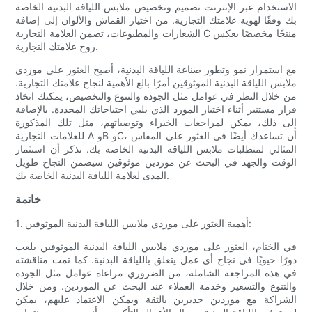
الاستخدام عبر الإنترنت تصميم وتخصيص ملابس اللياقة البدنية الخاصة
بك وفقًا لهوية علامتك التجارية. من اختيار القماش والألوان إلى إضافة
الشعارات والمطبوعات، تضمن العلامة التجارية C منتجًا مخصصًا يعكس
روح علامتك التجارية.
مع استمرار نمو وتطور صناعة اللياقة البدنية، أصبح العثور على موردي
ملابس اللياقة البدنية الموثوقين أمرًا بالغ الأهمية لنجاح علامتك التجارية.
من خلال النظر في عوامل مثل الجودة والتنوع والتخصيص، يمكنك اتخاذ
قرار مستنير أثناء اختيار المورد الذي يلبي احتياجاتك المحددة. بالإضافة
إلى ذلك، يمكن لمراجعات الخبراء وتوصياتهم، مثل تلك المذكورة
للعلامات التجارية A وB وC، أن تساعدك أيضًا في العثور على المقاس
المثالي لمتطلبات ملابس اللياقة البدنية الخاصة بك. تذكر أن استثمار
الوقت والجهد في البحث عن موردين موثوقين سيضمن النجاح طويل
المدى لعلامة اللياقة البدنية الخاصة بك.
خاتمة
1. أهمية العثور على موردي ملابس اللياقة البدنية الموثوقين:
في الختام، العثور على موردي ملابس اللياقة البدنية الموثوقين يلعب
دورًا حيويًا في نجاح أي عمل يتعلق باللياقة البدنية. كما تمت مناقشته
في هذه المراجعة الشاملة، من الضروري مراعاة عوامل مثل الجودة
والتنوع والتسعير وخدمة العملاء عند البحث عن الموردين. ومن خلال
الشراكة مع موردين جديرين بالثقة ويمكن الاعتماد عليهم، يمكن