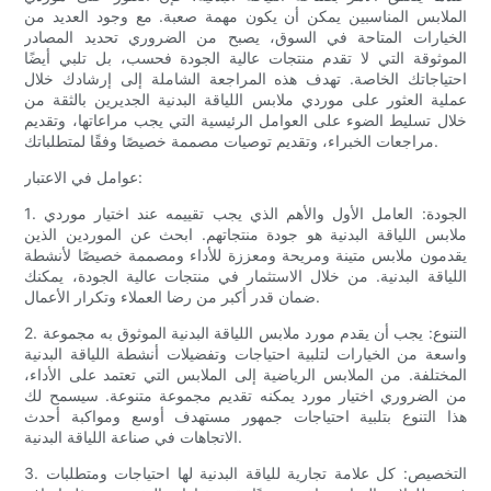
الملابس المناسبين يمكن أن يكون مهمة صعبة. مع وجود العديد من
الخيارات المتاحة في السوق، يصبح من الضروري تحديد المصادر
الموثوقة التي لا تقدم منتجات عالية الجودة فحسب، بل تلبي أيضًا
احتياجاتك الخاصة. تهدف هذه المراجعة الشاملة إلى إرشادك خلال
عملية العثور على موردي ملابس اللياقة البدنية الجديرين بالثقة من
خلال تسليط الضوء على العوامل الرئيسية التي يجب مراعاتها، وتقديم
مراجعات الخبراء، وتقديم توصيات مصممة خصيصًا وفقًا لمتطلباتك.
عوامل في الاعتبار:
1. الجودة: العامل الأول والأهم الذي يجب تقييمه عند اختيار موردي
ملابس اللياقة البدنية هو جودة منتجاتهم. ابحث عن الموردين الذين
يقدمون ملابس متينة ومريحة ومعززة للأداء ومصممة خصيصًا لأنشطة
اللياقة البدنية. من خلال الاستثمار في منتجات عالية الجودة، يمكنك
ضمان قدر أكبر من رضا العملاء وتكرار الأعمال.
2. التنوع: يجب أن يقدم مورد ملابس اللياقة البدنية الموثوق به مجموعة
واسعة من الخيارات لتلبية احتياجات وتفضيلات أنشطة اللياقة البدنية
المختلفة. من الملابس الرياضية إلى الملابس التي تعتمد على الأداء،
من الضروري اختيار مورد يمكنه تقديم مجموعة متنوعة. سيسمح لك
هذا التنوع بتلبية احتياجات جمهور مستهدف أوسع ومواكبة أحدث
الاتجاهات في صناعة اللياقة البدنية.
3. التخصيص: كل علامة تجارية للياقة البدنية لها احتياجات ومتطلبات