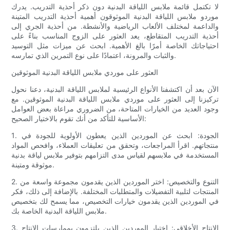
لا تكتمل قائمة ملابس اللياقة البدنية دون ذكر أحذية التدريب. يدرك
موردو ملابس اللياقة البدنية الموثوقون أهمية أحذية التدريب المتينة
والداعمة لمختلف الألعاب الرياضية والأنشطة. من أحذية الجري إلى
أحذية التدريب المتقاطع، يعد العثور على الزوج المناسب بناءً على
احتياجاتك الخاصة أمرًا بالغ الأهمية. ابحث عن ميزات مثل التوسيد
والثبات والمرونة، اعتمادًا على نوع التمرين الذي تمارسه.
العثور على موردي ملابس اللياقة البدنية الموثوقين
الآن بعد أن اكتشفنا الأنواع الرئيسية لملابس اللياقة البدنية، دعنا نحول
تركيزنا إلى العثور على موردي ملابس اللياقة البدنية الموثوقين. مع
وجود العديد من الخيارات المتاحة، من الضروري مراعاة بعض العوامل
الأساسية للتأكد من أنك تقوم بالاختيار الصحيح:
1. الجودة: ابحث عن الموردين الذين يعطون الأولوية للجودة في
منتجاتهم. اقرأ المراجعات، وتحقق من تعليقات العملاء، وافحص المواد
المستخدمة في ملابسهم لقياس مدى التزامهم بتوفير ملابس لياقة بدنية
موثوقة ومتينة.
2. التنوع والتخصيص: اختر الموردين الذين يقدمون مجموعة واسعة من
المنتجات لتلبية التفضيلات والمتطلبات المختلفة. بالإضافة إلى ذلك، فكر
في الموردين الذين يقدمون خيارات التخصيص، مما يسمح لك بتخصيص
ملابس اللياقة البدنية الخاصة بك.
3. الإنتاج الأخلاقي: اختيار الموردين الذين يلتزمون بممارسات الإنتاج