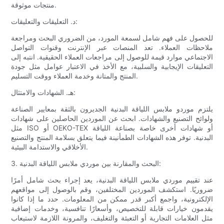
منتجات موثوقة.
د. التعليقات والتعليقات:
للحصول على فهم شامل لسمعة المورد، من الضروري البحث ومراجعة
ملاحظات العملاء. تعد المنصات عبر الإنترنت وقنوات التواصل
الاجتماعي موارد قيمة للوصول إلى مراجعات العملاء الحقيقية. انتبه إلى
التعليقات الإيجابية والسلبية، مع الأخذ في الاعتبار عوامل مثل جودة
المنتج والمتانة وخدمة العملاء ووقت التسليم.
هـ. الشهادات والامتثال:
يلتزم موردو ملابس اللياقة البدنية الجديرون بالثقة بمعايير الصناعة
ولوائح التصنيع والشهادات. ابحث عن الموردين الحاصلين على شهادات
مثل ISO أو OEKO-TEX أو شهادات أخرى خاصة بصناعة اللياقة
البدنية. توفر هذه الشهادات الطمأنينة فيما يتعلق بسلامة المنتج والتصنيع
الأخلاقي والاستدامة البيئية.
3. البحث والمقارنة بين موردي ملابس اللياقة البدنية:
عند تقييم موردي ملابس اللياقة البدنية، يعد إجراء بحث شامل أمرًا
ضروريًا. استكشف الموردين المختلفين، وقم بالوصول إلى مواقعهم
الإلكترونية، واجمع أكبر قدر ممكن من المعلومات. حدد ما إذا كانوا
يقدمون خيارات قابلة للتخصيص، وأسعارًا تنافسية، وخدمات إضافية
مثل العلامات التجارية أو التعبئة والتغليف، والمرونة اللازمة لاستيعاب