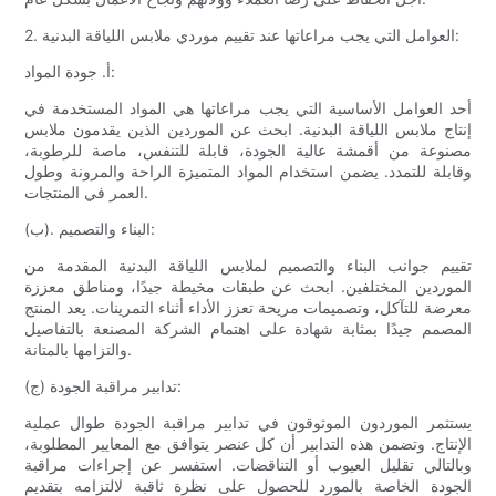
2. العوامل التي يجب مراعاتها عند تقييم موردي ملابس اللياقة البدنية:
أ. جودة المواد:
أحد العوامل الأساسية التي يجب مراعاتها هي المواد المستخدمة في
إنتاج ملابس اللياقة البدنية. ابحث عن الموردين الذين يقدمون ملابس
مصنوعة من أقمشة عالية الجودة، قابلة للتنفس، ماصة للرطوبة،
وقابلة للتمدد. يضمن استخدام المواد المتميزة الراحة والمرونة وطول
العمر في المنتجات.
(ب). البناء والتصميم:
تقييم جوانب البناء والتصميم لملابس اللياقة البدنية المقدمة من
الموردين المختلفين. ابحث عن طبقات مخيطة جيدًا، ومناطق معززة
معرضة للتآكل، وتصميمات مريحة تعزز الأداء أثناء التمرينات. يعد المنتج
المصمم جيدًا بمثابة شهادة على اهتمام الشركة المصنعة بالتفاصيل
والتزامها بالمتانة.
(ج) تدابير مراقبة الجودة:
يستثمر الموردون الموثوقون في تدابير مراقبة الجودة طوال عملية
الإنتاج. وتضمن هذه التدابير أن كل عنصر يتوافق مع المعايير المطلوبة،
وبالتالي تقليل العيوب أو التناقضات. استفسر عن إجراءات مراقبة
الجودة الخاصة بالمورد للحصول على نظرة ثاقبة لالتزامه بتقديم