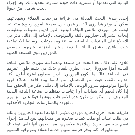
البدنية التي تقدمها أو تشتريها ذات جودة ممتازة. لتحديد ذلك، يعد إجراء
بحث شامل أمرًا حيويًا.
إحدى طرق البحث الفعالة هي قراءة مراجعات العملاء وشهاداتهم.
يمكن أن يوفر هذا رؤى لا تقدر بثمن حول سمعة المورد وجودة منتجاته.
ابحث عن موردي ملابس اللياقة البدنية الذين لديهم تعليقات وتعليقات
إيجابية تشير إلى جدارتهم بالثقة والموثوقية. بالإضافة إلى ذلك، فكر في
الاطلاع على المنتديات الخاصة بالصناعة ومجموعات الوسائط الاجتماعية
حيث يناقش عشاق اللياقة البدنية وتجار التجزئة تجاربهم ويوصون
بالموردين ذوي السمعة الطيبة.
علاوة على ذلك، يعد البحث عن سمعة ومصداقية موردي ملابس اللياقة
البدنية أمرًا ضروريًا. إحدى الطرق للقيام بذلك هي تقييم طول عمرهم
في الصناعة. غالبًا ما يكون الموردون الذين يعملون لفترة أطول أكثر
جدارة بالثقة، حيث من المحتمل أنهم قاموا ببناء قاعدة عملاء قوية
وأثبتوا موثوقيتهم بمرور الوقت. بالإضافة إلى ذلك، فكر في التحقق مما
إذا كان لديهم أي شهادات أو ارتباطات بمنظمات صناعة اللياقة البدنية
المعترف بها. يمكن أن تكون هذه الانتماءات مؤشرًا قويًا على التزامهم
بالجودة والممارسات التجارية الأخلاقية.
طريقة بحث أخرى لتحديد موردي ملابس اللياقة البدنية الجديرين بالثقة
هي طلب عينات أو طلب كميات صغيرة من منتجاتهم. يتيح لك هذا إجراء
تقييم شخصي لجودة وملاءمة ملابسهم، مما يضمن أنها تلبي توقعاتك
ومعاييرك. كما يوفر فرصة لتقييم خدمة العملاء وموثوقية التسليم.