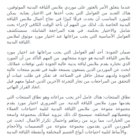
عندما يتعلق الأمر بالعثور على موردي ملابس اللياقة البدنية الموثوقين،
هناك العديد من العوامل التي يجب أخذها في الاعتبار بعناية. يمكن
للمورد المناسب أن يحدث فرقًا كبيرًا في نجاح أعمال ملابس اللياقة
البدنية الخاصة بك، لذلك من المهم أن تأخذ الوقت الكافي لإجراء بحث
شامل والاختيار بحكمة. في هذه المراجعة الشاملة، سنستكشف
العوامل الأساسية التي يجب مراعاتها عند اختيار مورد موثوق لملابس
اللياقة البدنية.
ضمان الجودة: أحد أهم العوامل التي يجب مراعاتها عند اختيار مورد
ملابس اللياقة البدنية هو جودة منتجاتهم. من المهم التأكد من أن المورد
الذي تختاره يقدم ملابس لياقة بدنية عالية الجودة تلبي توقعات عملائك.
ابحث عن الموردين الذين يتمتعون بسمعة طيبة في تقديم منتجات عالية
الجودة ولديهم سجل حافل في الصناعة. قد تفكر في طلب عينات أو
التحقق من المراجعات من تجار التجزئة الآخرين الذين عملوا معهم قبل
اتخاذ القرار النهائي.
نطاق المنتجات: هناك عامل آخر يجب مراعاته وهو نطاق المنتجات التي
يقدمها مورد ملابس اللياقة البدنية. من الضروري اختيار مورد يقدم
مجموعة متنوعة من ملابس اللياقة البدنية لتلبية احتياجات العملاء
وتفضيلاتهم المختلفة. سيسمح لك ذلك بتزويد عملائك بمجموعة واسعة
من الخيارات، مما يزيد من رضاهم واحتمال تكرار الأعمال. ابحث عن
الموردين الذين يقدمون مجموعة متنوعة من التصميمات والأحجام
والأنماط لتلبية احتياجات أنواع الجسم المختلفة وأنشطة اللياقة البدنية.