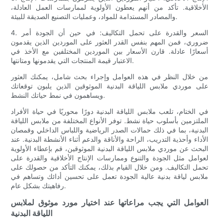
الأخلاقية. تأكد من أنهم يعطون الأولوية لممارسات العمل العادلة،
والمصادر المستدامة للمواد، وعمليات التصنيع الصديقة للبيئة.
4. السعر والقدرة على تحمل التكاليف: في حين أن الجودة أمر
ضروري، فمن المهم بنفس القدر العثور على الموردين الذين يقدمون
أسعارًا عادلة. قارن الأسعار بين الموردين المختلفين مع الأخذ في
الاعتبار قيمة المنتجات التي يقدمونها ومتانتها.
من خلال النظر في هذه العوامل وإجراء بحث شامل، يمكنك العثور
على موردي ملابس اللياقة البدنية الموثوقين الذين يلبون توقعاتك
ويساهمون في نمط حياتك النشط.
في الختام، تلعب ملابس اللياقة البدنية دورًا محوريًا في حياة الأفراد
الملتزمين بأسلوب حياة نشط. توفر الأنواع المختلفة من ملابس اللياقة
البدنية، بما في ذلك حمالات الصدر الرياضية واللباس الداخلي وقمصان
الأداء وأحذية التدريب، الراحة والأناقة والدعم أثناء الأنشطة البدنية. عند
البحث عن موردي ملابس اللياقة البدنية الموثوقين، قم بإعطاء الأولوية
لعوامل مثل الجودة والتنوع وممارسات الإنتاج الأخلاقية والقدرة على
تحمل التكاليف. ومن خلال القيام بذلك، يمكنك التأكد من حصولك على
ملابس لياقة بدنية عالية الجودة تعمل على تحسين أدائك وتساهم في
رفاهيتك بشكل عام.
العوامل التي يجب مراعاتها عند اختيار مورد موثوق لملابس
اللياقة البدنية