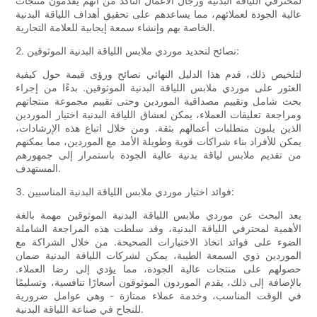
لمحترفي اللياقة البدنية ورجال الأعمال التأكد من أنهم يقدمون منتجات
عالية الجودة لعملائهم، مما يساعدهم على تحقيق أهداف اللياقة البدنية
الخاصة بهم وإنشاء سمعة إيجابية للعلامة التجارية.
2. نصائح لتحديد موردي ملابس اللياقة البدنية الموثوقين:
لتلخيص ذلك، قدم هذا الدليل النهائي نصائح ورؤى قيمة حول كيفية
العثور على موردي ملابس اللياقة البدنية الموثوقين. بدءًا من إجراء
بحث شامل وتقييم مصداقية الموردين وحتى تقييم مجموعة منتجاتهم
ومراجعة تعليقات العملاء، يمكن لعشاق اللياقة البدنية اختيار الموردين
الذين يلبون متطلبات أعمالهم بثقة. ومن خلال اتباع هذه الإرشادات،
يمكن للأفراد بناء شراكات قوية وطويلة الأمد مع الموردين، مما يمكنهم
من تقديم ملابس لياقة بدنية عالية الجودة باستمرار إلى جمهورهم
المستهدف.
3. فوائد اختيار موردي ملابس اللياقة البدنية المناسبين:
يعد البحث عن موردي ملابس اللياقة البدنية الموثوقين مهمة بالغة
الأهمية لمحترفي اللياقة البدنية، وقد سلطت هذه المراجعة الشاملة
الضوء على فوائد اتخاذ الاختيارات الصحيحة. من خلال الشراكة مع
الموردين ذوي السمعة الطيبة، يمكن لشركات اللياقة البدنية ضمان
حصولهم على منتجات عالية الجودة، مما يؤدي إلى رضا العملاء.
بالإضافة إلى ذلك، يقدم الموردون الموثوقون أسعارًا تنافسية، وتسليمًا
في الوقت المناسب، وخدمة عملاء ممتازة - وهي عوامل ضرورية
للنجاح في صناعة اللياقة البدنية.