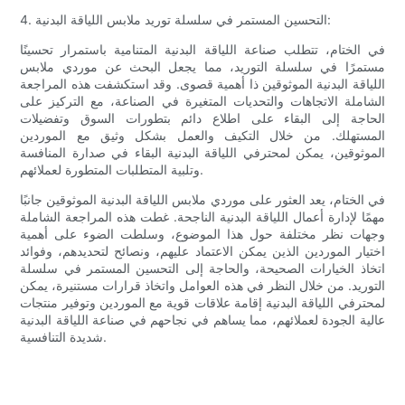
4. التحسين المستمر في سلسلة توريد ملابس اللياقة البدنية:
في الختام، تتطلب صناعة اللياقة البدنية المتنامية باستمرار تحسينًا
مستمرًا في سلسلة التوريد، مما يجعل البحث عن موردي ملابس
اللياقة البدنية الموثوقين ذا أهمية قصوى. وقد استكشفت هذه المراجعة
الشاملة الاتجاهات والتحديات المتغيرة في الصناعة، مع التركيز على
الحاجة إلى البقاء على اطلاع دائم بتطورات السوق وتفضيلات
المستهلك. من خلال التكيف والعمل بشكل وثيق مع الموردين
الموثوقين، يمكن لمحترفي اللياقة البدنية البقاء في صدارة المنافسة
وتلبية المتطلبات المتطورة لعملائهم.
في الختام، يعد العثور على موردي ملابس اللياقة البدنية الموثوقين جانبًا
مهمًا لإدارة أعمال اللياقة البدنية الناجحة. غطت هذه المراجعة الشاملة
وجهات نظر مختلفة حول هذا الموضوع، وسلطت الضوء على أهمية
اختيار الموردين الذين يمكن الاعتماد عليهم، ونصائح لتحديدهم، وفوائد
اتخاذ الخيارات الصحيحة، والحاجة إلى التحسين المستمر في سلسلة
التوريد. من خلال النظر في هذه العوامل واتخاذ قرارات مستنيرة، يمكن
لمحترفي اللياقة البدنية إقامة علاقات قوية مع الموردين وتوفير منتجات
عالية الجودة لعملائهم، مما يساهم في نجاحهم في صناعة اللياقة البدنية
شديدة التنافسية.