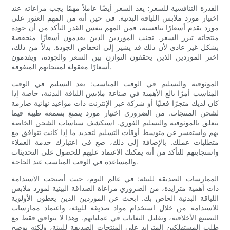
القدرة التنافسية للسعر: يعد السعر أيضًا عاملاً مهمًا يجب مراعاته عند
اختيار مورد ملابس اللياقة البدنية. في حين أنه من المهم العثور على
مورد يقدم أسعارًا تنافسية، فمن المهم بنفس القدر التأكد من أن جودة
منتجاته تبرر السعر. تجنب الموردين الذين يقدمون أسعارًا منخفضة
بشكل غير عادي لأن ذلك قد يشير إلى انخفاض الجودة. بدلاً من ذلك،
اختر الموردين الذين يحققون التوازن بين السعر والجودة، ويقدمون
أسعارًا معقولة لمنتجاتهم المتفوقة.
الموثوقية والتسليم في الوقت المناسب: يعد التسليم في الوقت
المناسب أمرًا بالغ الأهمية في صناعة ملابس اللياقة البدنية، خاصة إذا
كان لديك متجرًا فعليًا أو شركة عبر الإنترنت ذات مواعيد نهائية صارمة
لشحن المنتجات. من الضروري اختيار مورد يتمتع بسمعة طيبة فيما
يتعلق بالموثوقية والتسليم الفوري. استكشف سياسات الشحن الخاصة
بهم واستفسر عن متوسط ​​أوقات التسليم لتحديد ما إذا كانت تتوافق مع
متطلبات عملك. بالإضافة إلى ذلك، ضع في اعتبارك خدمة العملاء
واستجابتهم للتأكد من أنه يمكنك الاعتماد عليهم للحصول على التحديثات
والمساعدة في الوقت المناسب عند الحاجة.
الممارسات الصديقة للبيئة: في عالم اليوم، حيث أصبحت الاستدامة
ذات أهمية متزايدة، من الضروري مراعاة الصداقة البيئية لمورد ملابس
اللياقة البدنية الخاص بك. ابحث عن الموردين الذين يعطون الأولوية
للاستدامة من خلال استخدام مواد صديقة للبيئة، واعتماد ممارسات
التصنيع الأخلاقية، وتقليل النفايات في عملياتهم. وهذا لا يتوافق فقط مع
طلب المستهلكين المتزايد على المنتجات الصديقة للبيئة، ولكنه يوضح