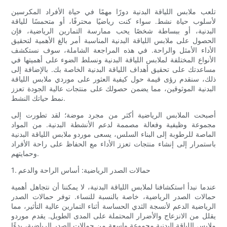
تلعب ملابس اللياقة البدنية دورًا مهمًا في حياة الأفراد المكرسين
لأسلوب حياة نشط. سواء كنت رياضيًا محترفًا، أو متحمسًا للياقة
البدنية، أو ببساطة شخصًا يحب ممارسة التمارين الرياضية، فإن
الحصول على ملابس اللياقة البدنية المناسبة أمر بالغ الأهمية لتحقيق
الأداء الأمثل والراحة. في هذه المراجعة الشاملة، سوف نستكشف
الأنواع المختلفة لملابس اللياقة البدنية ونسلط الضوء على أهميتها في
مساعدتك على تحقيق أهداف اللياقة البدنية الخاصة بك. بالإضافة إلى
ذلك، سنقدم رؤى قيمة حول كيفية العثور على موردي ملابس اللياقة
البدنية الموثوقين، مما يضمن حصولك على منتجات عالية الجودة تعزز
نمط حياتك النشط.
أصبحت الملابس الرياضية أكثر من مجرد موضة؛ لقد تطورت إلى
مجموعة وظيفية وفعالة مصممة لدعم الأنشطة البدنية. من المواد
الماصة للرطوبة إلى البناء السلس، يسعى موردو ملابس اللياقة البدنية
باستمرار إلى إنشاء منتجات تعزز الأداء مع الحفاظ على راحة الأفراد
وحمايتهم.
1. حمالات الصدر الرياضية: أساس الراحة والدعم
عندما نبدأ استكشافنا لملابس اللياقة البدنية، لا يمكننا أن نتجاهل أهمية
حمالات الصدر الرياضية، خاصة بالنسبة للنساء. توفر حمالات الصدر
الرياضية الدعم لأنسجة الثدي الحساسة أثناء التمارين عالية التأثير، مما
يقلل من الانزعاج والأضرار المحتملة على المدى الطويل. يقدم موردو
ملابس اللياقة البدنية مجموعة واسعة من حمالات الصدر الرياضية، بدءًا