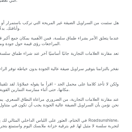
التجارية مثل Roadsunshisne التي تعطي الأولوية لهذه العوامل سيقودك بلا شك إلى العثور على الزوج المثالي من اللباس الداخلي السلس الذي يلبي احتياجاتك.
هل سئمت من السراويل الضيقة غير المريحة التي تركب باستمرار أو تح
وأناقتك. بدءًا من قراءة المراجعات ووصولاً إلى مقارنة العلامات التجارية، فإننا نوفر لك كل ما تحتاجه. لذلك، دعونا نتعمق ونكتشف أفضل طماق سلسة بالنسبة لك.
عندما يتعلق الأمر بشراء طماق سلسة، فمن الأهمية بمكان جمع أكبر قدر
المراجعات رؤى قيمة حول جودة وملاءمة ومتانة العلامات التجارية المختلفة للسراويل الضيقة. ومن خلال الاهتمام بتجارب الآخرين، يمكنك تجنب خيبات الأمل المحتملة واتخاذ قرار مستنير.
تعد مقارنة العلامات التجارية جانبًا أساسيًا آخر عند شراء طماق سلس
ولكن لا تأخذ كلامنا على محمل الجد - اقرأ ما يقوله عملاؤنا. لقد تلقين
مكانها، حتى أثناء ممارسة التمارين القوية، مما يجعلها الخيار الأمثل للأفراد النشطين. لقد أكسبنا اهتمامنا بالتفاصيل والتزامنا بالتميز قاعدة عملاء مخلصين تعود إلينا باستمرار للحصول على المزيد.
عند مقارنة العلامات التجارية، من الضروري مراعاة النطاق السعري. يم
في الختام، العثور على اللباس الداخلي المثالي لك يتطلب