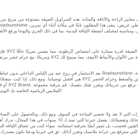
ومريحًا. مع حزام خصر مرتفع وتمدد في أربعة اتجاهات، توفر ال
يعد الاستثمار في زوج جيد من اللباس الداخلي بدون خياطة أمرًا ضروريًا لتعزيز مجموعة الملابس ا
هي أفضل توصياتنا. ومع ذلك، إذا كنت منفتحًا لاستكشاف خيارات أخرى، فإن السراويل
الملابس الرياضية الخاصة بك اليوم واحصل على الراحة القصوى والأناقة مع السراويل الضيقة بدون خياطة!
لتي لا تعد ولا تحصى المتاحة في السوق. ومع ذلك، وبالحصول على النصائح و
قرار مستنير واختيار الزوج المثالي من اللباس الداخلي الذي يلبي احتي
قتين فحسب، بل تتميز أيضًا بحرفية استثنائية. سواء كنت من عشاق اللياقة البدن