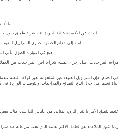
الآن بعد أن ناقشنا الفوائد العديدة للسراويل الضيقة، دعنا نتعمق في بعض النصائح والمراجعات والتوصيات الأساسية لمساعدتك في العثور على الزوج المثالي.
1. ابحث عن الأقمشة عالية الجودة: عند شراء طماق بدون خياطة، أعط الأولوية للأقمشة المتينة والمسامية والممتصة للرطوبة. يعد مزيج النايلون والبوليستر خيارًا شائعًا لمرونته وخصائصه في التخلص من العرق.
2. انتبه إلى حزام الخصر: اختاري السراويل الضيقة ذات حزام خصر عريض وداعم يستقر بشكل مريح على الوركين دون الحاجة إلى الانحناء. سيضمن ذلك ملاءمة آمنة ويمنعها من التدحرج أثناء التمرين.
3. ضع في اعتبارك الطول: تأتي السراويل الضيقة بدون خياطة بأطوال مختلفة، بما في ذلك الطول الكامل و7/8 وكابري. اختر الطول الذي يناسب تفضيلاتك ونوع التمرين الذي تمارسه.
في الختام، فإن السراويل الضيقة غير الملحومة تغير قواعد اللعبة عندما
حياة نشط. من خلال اتباع النصائح والمراجعات والتوصيات الواردة في ه
عندما يتعلق الأمر باختيار الزوج المثالي من اللباس الداخلي، هناك بع
ربما يكون الملاءمة هو العامل الأكثر أهمية الذي يجب مراعاته عند شر