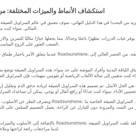
استكشاف الأنماط والميزات المختلفة: من
زيد من البحث! في هذا الدليل النهائي، سوف نتعمق في عالم السراويل الضيق
المثالي. سواء كنت من عشاق اللياقة البدنية أو مصممي الأزياء، فنحن نوفر لك كل ما تحتاجه.
اب الدرزات مظهرًا ناعمًا وجذابًا، مما يجعلها خيارًا مثاليًا للتمرين والار
الصعب العثور على الزوج المناسب لك. لهذا السبب نحن هنا لتفكيكها وجعل قرار الشراء الخاص بك أسهل.
عندما يتعلق الأمر باختيار طماق سلسة، فإن أحد العوامل الرئيسية 
 اللياقة البدنية وأفراد الموضة على حد سواء. هذه السراويل الضيقة توضع ب
لحل الأمثل. تم تصميم هذه السراويل الضيقة لزيادة تدفق الدم وتقليل إرهاق
وبصرف النظر عن الأسلوب، من المهم أن تأخذ في الاعتبار ميزات 
من التمدد والمرونة دون التنازل عن الراحة. يعمل التصميم السلس على التخ
بالإضافة إلى الأسلوب والميزات، من المفيد دائمًا قراءة التقييما
لدينا مراجعات رائعة لراحتها وملاءمتها ومتانتها. نحن نؤمن بجودة منتجاتنا، ورضا عملائنا هو أولويتنا القصوى.