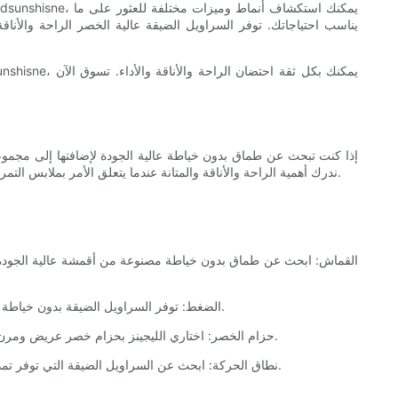
يناسب احتياجاتك. توفر السراويل الضيقة عالية الخصر الراحة والأناقة
إذا كنت تبحث عن طماق بدون خياطة عالية الجودة لإضافتها إلى مجموع
قرار مستنير. في Roadsunshisne، ندرك أهمية الراحة والأناقة والمتانة عندما يتعلق الأمر بملابس التمرين. لذا، دعنا نتعمق ونكتشف السراويل الضيقة المثالية التي ستزيد من روتين لياقتك البدنية وتجعلك تشعر بالارتياح.
2. الضغط: توفر السراويل الضيقة بدون خياطة مع ميزات الضغط دعمًا أفضل للعضلات، وتقلل من تعب العضلات، وتعزز الدورة الدموية. إنها توفر مظهرًا أنيقًا وجذابًا بينما تساعد على تحسين أدائك.
3. حزام الخصر: اختاري الليجينز بحزام خصر عريض ومرن أو بتصميم مرتفع. وهذا يضمن ملاءمة آمنة ويمنع السراويل الضيقة من الانزلاق أثناء التمارين. بالإضافة إلى ذلك، فهو يوفر الدعم الأساسي لجوهرك.
4. نطاق الحركة: ابحث عن السراويل الضيقة التي توفر تمددًا في أربعة اتجاهات، مما يسمح لك بالتحرك بحرية دون أي قيود. تعتبر هذه الميزة ضرورية لأنشطة مثل اليوغا أو البيلاتس أو التدريبات عالية الكثافة.