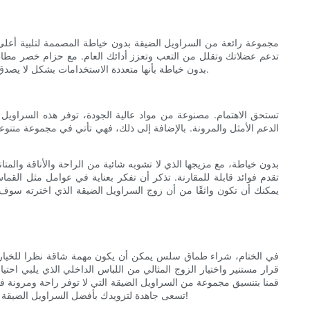
مما يوفر دعمًا رائعًا لقلبك. تتميز السراويل الضيقة Roadsunshisne بدون خياطة بأنها متعددة الاستخدامات بشكل لا يصدق، ومناسبة لمختلف أنشطة اللياقة البدنية، بما في ذلك الجري واليوجا ورفع الأثقال.
في الختام، شراء طماق سلس يمكن أن يكون مهمة شاقة نظرا للخيارات ا
قمنا بتنسيق مجموعة من السراويل الضيقة التي لا توفر راحة ومرونة فائ
تسعى جاهدة لتزويدك بأفضل السراويل الضيقة التي سترفع من خزانة ملابسك وتعزز أدائك. ثق في خبرتنا ودعنا نكون مصدرك الموثوق به لجميع احتياجاتك من اللباس الداخلي السلس. التسوق سعيد!