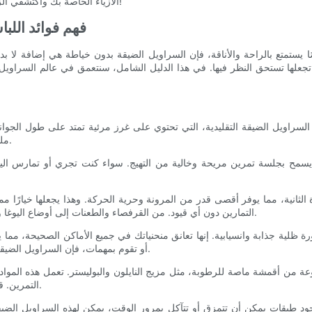
الأزياء الخاصة بك واكتشفي الزوج المثالي من السراويل الضيقة التي ستحدث ثورة في خزانة ملابسك!
فهم فوائد اللب
ًا يستمتع بالراحة والأناقة، فإن السراويل الضيقة بدون خياطة هي إضافة لا
تجعلها تستحق النظر فيها. في هذا الدليل الشامل، سنتعمق في عالم السراويل 
ويل الضيقة التقليدية، التي تحتوي على غرز مرئية تمتد على طول الجوانب
ملمسًا ناعمًا يشبه الجلد الثاني. يساهم هذا البناء الفريد في فوائدها العديدة.
التمارين دون أي قيود. من القرفصاء والطعنات إلى أوضاع اليوغا وحركات البيلاتس، سوف تواكب السراويل الضيقة السلسة كل تحركاتك.
أو تقوم بمهمات، فإن السراويل الضيقة بدون خياطة توفر مظهرًا أنيقًا ومحسنًا من شأنه أن يعزز ثقتك بنفسك.
التمرين. قل وداعًا لهذا الشعور الرطب غير المريح ومرحبًا بتجربة منعشة ومنعشة.