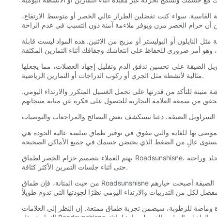
القاسية. سواء كنت تفضلين الطراز عالي الخصر أو متوسط ​​الارتفاع،
ل النايلون أو البوليستر أو مزيج من الاثنين. هذه المواد ليست قابلة
ل الضيقة على تحسين تدفق الدم وتقليل إجهاد العضلات، مما يجعلها
مثالية لأنشطة مثل الجري أو ركوب الدراجات أو التمارين الرياضية.
 متينة للتأكد من قدرتها على تحمل الغسيل المتكرر والارتداء اليومي.
ي توفير طماق سلسة عالية الجودة هي Roadsunshisne. تشتهر طماقهم بملاءمتها الاستثنائية وراحتها ومتانتها. مصنوعة من مزيج من النايلون والبوليستر، توفر هذه
يهتم العملاء بتصميم حزام الخصر لطماق Roadsunshisne، ويشيدون بمرونته وقدرته على البقاء في مكانه أثناء التمرينات. تحظى خصائص النسيج الماصة للرطوبة أيضًا بإشادة كبيرة، حيث تحافظ على جفاف الجلد وراحته
حتى أثناء جلسات التمرين الأكثر كثافة.
من حيث المتانة، فإن طماق Roadsunshisne تصمد بشكل جيد للغاية. تضمن الخياطة المعززة أن تحافظ السراويل الضيقة على شكلها وسلامتها حتى بعد عدة غسلات. أفاد العملاء أن هذه السراويل الضيقة أصبحت خيارهم
ودة وماصة للرطوبة، سيضمن تجربة طماق ممتعة. إن النظر إلى العلامات