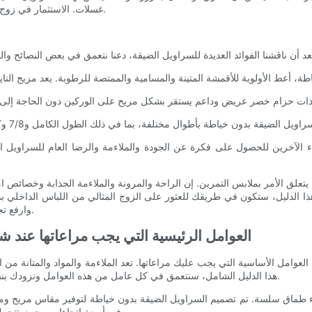
غسلات. الاستثمار في زوج جيد من السراويل الضيقة يعني وجود رفيق تدريب موثوق وطويل الأمد.
 يتعلق الأمر بملابس التمرين. إن الراحة والمرونة والملاءمة الجذابة وخصائص 
ذا الدليل، ستكون في طريقك للعثور على الزوج المثالي من اللباس الداخلي بدون
الضيقة بدون خياطة من Roadsunshisne وارفع تجربة التمرين إلى آفاق جديدة.
العوامل الرئيسية التي يجب مراعاتها عند شر
ض العوامل الأساسية التي يجب عليك مراعاتها. تعد الملاءمة والمواد والمتانة 
هذا الدليل الشامل، سنتعمق في كل عامل من هذه العوامل ونزودك بنصائح ومراجعات وتوصيات قيمة لمساعدتك في اتخاذ قرار شراء مستنير.
اء طماق سلسة. تم تصميم السراويل الضيقة بدون خياطة لتوفير مقاس مريح ومريح
في أربعة اتجاهات، بحيث تتحرك مع جسمك وتسمح بحركة غير مقيدة أثناء التمارين أو الأنشطة اليومية.