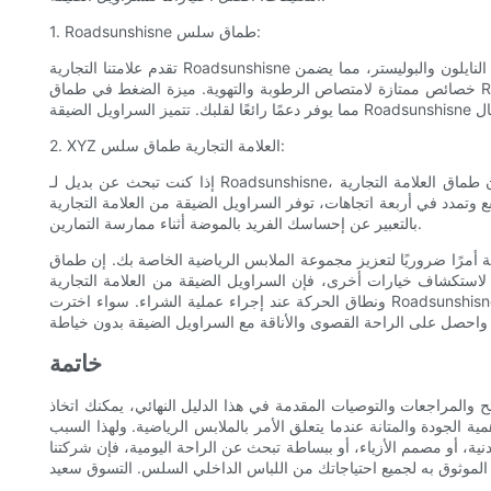
1. Roadsunshisne طماق سلس:
تقدم علامتنا التجارية Roadsunshisne مجموعة رائعة من السراويل الضيقة بدون خياطة المصممة لتلبية أعلى معايير الراحة والأناقة والمتانة. هذه السراويل الضيقة مصنوعة من مزيج من النايلون والبوليستر، مما يضمن
خصائص ممتازة لامتصاص الرطوبة والتهوية. ميزة الضغط في طماق Roadsunshisne تدعم عضلاتك وتقلل من التعب وتعزز أدائك العام. مع حزام خصر مطاطي عريض، يبقى هذا البنطلون ثابتًا في مكانه أثناء أي تمرين،
2. XYZ العلامة التجارية طماق سلس:
إذا كنت تبحث عن بديل لـ Roadsunshisne، فإن طماق العلامة التجارية XYZ تستحق الاهتمام. مصنوعة من مواد عالية الجودة، توفر هذه السراويل الضيقة قدرة ممتازة على امتصاص الرطوبة، مما يضمن تمرينًا جافًا
سراويل الضيقة من العلامة التجارية XYZ الدعم الأمثل والمرونة. بالإضافة إلى ذلك، فهي تأتي في مجموعة متنوعة من الألوان والأنماط الأنيقة، مما يسمح لك
بالتعبير عن إحساسك الفريد بالموضة أثناء ممارسة التمارين.
لرياضية الخاصة بك. إن طماق Roadsunshisne بدون خياطة، مع مزيجها الذي لا تشوبه شائبة من الراحة والأناقة والمتانة،
 الضيقة من العلامة التجارية XYZ تقدم فوائد قابلة للمقارنة. تذكر أن تفكر بعناية في عوامل مثل القماش والضغط وحزام الخصر
ونطاق الحركة عند إجراء عملية الشراء. سواء اخترت Roadsunshisne أو XYZ Brand، يمكنك أن تكون واثقًا من أن زوج السراويل الضيقة الذي اخترته سوف يرفع من تدريباتك ويعزز ثقتك بنفسك. قم بترقية مجموعة
خاتمة
المراجعات والتوصيات المقدمة في هذا الدليل النهائي، يمكنك اتخاذ
اجاتك وتفضيلاتك. بفضل خبرتنا التي تمتد لـ 10 سنوات في هذا المجال، ندرك أهمية الجودة والمتانة عندما يتعلق الأمر بالملابس الرياضية. ولهذا السبب
ية، أو مصمم الأزياء، أو ببساطة تبحث عن الراحة اليومية، فإن شركتنا