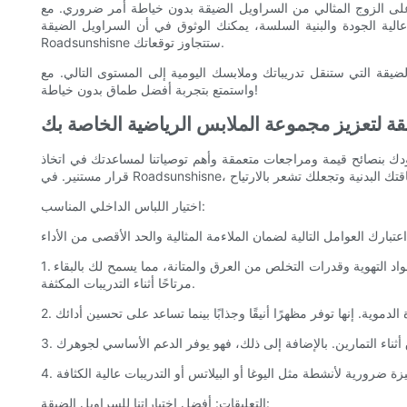
لضيقة بدون خياطة أمر ضروري. مع Roadsunshisne، يمكنك استكشاف أنماط وميزات مختلفة للعثور على ما
 عالية الجودة والبنية السلسة، يمكنك الوثوق في أن السراويل الضيقة
Roadsunshisne ستتجاوز توقعاتك.
مية إلى المستوى التالي. مع Roadsunshisne، يمكنك بكل ثقة احتضان الراحة والأناقة والأداء. تسوق الآن
واستمتع بتجربة أفضل طماق بدون خياطة!
يقة لتعزيز مجموعة الملابس الرياضية الخاصة بك
دك بنصائح قيمة ومراجعات متعمقة وأهم توصياتنا لمساعدتك في اتخاذ
اختيار اللباس الداخلي المناسب:
1. القماش: ابحث عن طماق بدون خياطة مصنوعة من أقمشة عالية الجودة ماصة للرطوبة مثل النايلون أو البوليستر أو مزيج من الاثنين معًا. توفر هذه المواد التهوية وقدرات التخلص من العرق والمتانة، مما يسمح لك بالبقاء
مرتاحًا أثناء التدريبات المكثفة.
التعليقات: أفضل اختياراتنا للسراويل الضيقة: