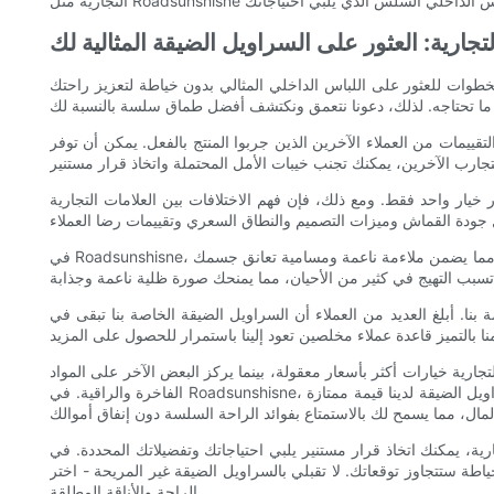
تجارية: العثور على السراويل الضيقة المثالية لك
طوات للعثور على اللباس الداخلي المثالي بدون خياطة لتعزيز راحتك
ييمات من العملاء الآخرين الذين جربوا المنتج بالفعل. يمكن أن توفر
خيار واحد فقط. ومع ذلك، فإن فهم الاختلافات بين العلامات التجارية
في Roadsunshisne، نفخر بالتزامنا بتوفير سراويل ضيقة عالية الجودة بدون خياطة توفر الراحة والأناقة. السراويل الضيقة الخاصة بنا مصنوعة من مزيج فاخر من الأقمشة، مما يضمن ملاءمة ناعمة ومسامية تعانق جسمك
ة بنا. أبلغ العديد من العملاء أن السراويل الضيقة الخاصة بنا تبقى في
رية خيارات أكثر بأسعار معقولة، بينما يركز البعض الآخر على المواد
الفاخرة والراقية. في Roadsunshisne، نحن نؤمن بأن السراويل الضيقة عالية الجودة يجب أن تكون في متناول الجميع، ولهذا السبب نقدم أسعارًا تنافسية دون التنازل عن الجودة. توفر السراويل الضيقة لدينا قيمة ممتازة
ك اتخاذ قرار مستنير يلبي احتياجاتك وتفضيلاتك المحددة. في Roadsunshisne،
ل الضيقة غير المريحة - اختر Roadsunshisne لتجربة سلسة لا مثيل لها. قم بترقية خزانة ملابسك اليوم واستمتع بتجربة
الراحة والأناقة المطلقة.