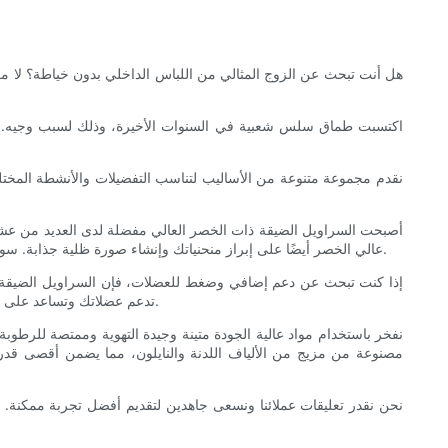
هل أنت تبحث عن الزوج المثالي من اللباس الداخلي بدون خياطة؟ لا م
اكتسبت طماق سلس شعبية في السنوات الأخيرة، وذلك لسبب وجيه. يوفر غي
أصبحت السراويل الضيقة ذات الخصر العالي مفضلة لدى العديد من عشاق
عالي الخصر أيضًا على إبراز منحنياتك وإنشاء صورة ظلية جذابة. سواء كنت تذهبين إلى صالة الألعاب الرياضية أو تقومين بمهمات، فإن السراويل الضيقة عالية الخصر هي خيار متعدد الاستخدامات يجمع بين الأناقة والراحة.
إذا كنت تبحث عن دعم إضافي وضغط للعضلات، فإن السراويل الضيقة هي ا
تدعم عضلاتك وتساعد على تحسين الأداء. سواء كنت عداءًا أو رافع أثقال أو يوغي، يمكن أن تساعدك السراويل الضيقة على تجاوز حدودك وتحقيق أهداف اللياقة البدنية الخاصة بك.
مصنوعة من مزيج من الألياف اللدنة والنايلون، مما يضمن أقصى قدر 