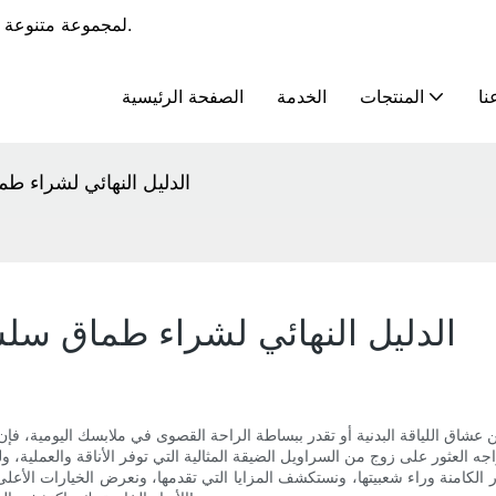
يوفر RoadSunshine خدمات OEM و ODM لمجموعة متنوعة من الملابس الرياضية.
نا
المنتجات
الخدمة
الصفحة الرئيسية
الدليل النهائي لشراء 
الدليل النهائي لشراء طماق سل
اق اللياقة البدنية أو تقدر ببساطة الراحة القصوى في ملابسك اليومية، فإن هذ
 العثور على زوج من السراويل الضيقة المثالية التي توفر الأناقة والعملية، وله
كامنة وراء شعبيتها، ونستكشف المزايا التي تقدمها، ونعرض الخيارات الأعلى تق