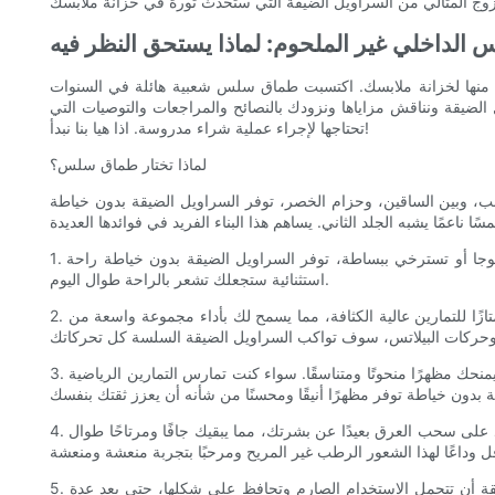
اس الداخلي غير الملحوم: لماذا يستحق النظر فيه
 بد منها لخزانة ملابسك. اكتسبت طماق سلس شعبية هائلة في السنوات
الضيقة ونناقش مزاياها ونزودك بالنصائح والمراجعات والتوصيات التي
تحتاجها لإجراء عملية شراء مدروسة. اذا هيا بنا نبدأ!
لماذا تختار طماق سلس؟
، وبين الساقين، وحزام الخصر، توفر السراويل الضيقة بدون خياطة
1. راحة لا مثيل لها: غياب الدرزات يمنع أي احتكاك أو تهيج محتمل، مما يسمح بجلسة تمرين مريحة وخالية من التهيج. سواء كنت تجري أو تمارس اليوجا أو تسترخي ببساطة، توفر السراويل الضيقة بدون خياطة راحة
استثنائية ستجعلك تشعر بالراحة طوال اليوم.
2. مرونة معززة: تم تصميم السراويل الضيقة بدون خياطة لتناسب البشرة الثانية، مما يوفر أقصى قدر من المرونة وحرية الحركة. وهذا يجعلها خيارًا ممتازًا للتمارين عالية الكثافة، مما يسمح لك بأداء مجموعة واسعة من
3. مقاس جذاب: بفضل بنيتها بدون خياطة، توفر هذه السراويل الضيقة صورة ظلية جذابة وانسيابية. إنها تعانق منحنياتك في جميع الأماكن الصحيحة، مما يمنحك مظهرًا منحوتًا ومتناسقًا. سواء كنت تمارس التمارين الرياضية
4. خصائص امتصاص الرطوبة: معظم السراويل الضيقة عالية الجودة مصنوعة من أقمشة ماصة للرطوبة، مثل مزيج النايلون والبوليستر. تعمل هذه المواد على سحب العرق بعيدًا عن بشرتك، مما يبقيك جافًا ومرتاحًا طوال
5. المتانة: تم تصميم السراويل الضيقة بدون خياطة لتدوم طويلاً. بدون وجود طبقات يمكن أن تتمزق أو تتآكل بمرور الوقت، يمكن لهذه السراويل الضيقة أن تتحمل الاستخدام الصارم وتحافظ على شكلها، حتى بعد عدة