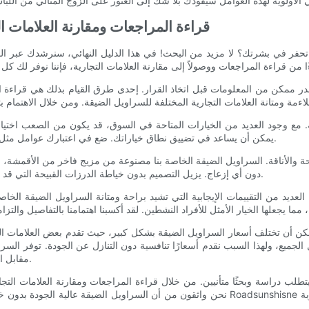
قراءة المراجعات ومقارنة العلامات ال
فر في بشرتك؟ لا مزيد من البحث! في هذا الدليل النهائي، سنرشدك عبر الخ
 ممكن من المعلومات قبل اتخاذ القرار. إحدى طرق القيام بذلك هي قراءة التق
ة. مع وجود العديد من الخيارات المتاحة في السوق، قد يكون من الصعب اختيار 
يمكن أن يساعد في تضييق نطاق خياراتك. ضع في اعتبارك عوامل مثل جودة القماش وميزات التصميم والنطاق السعري وتقييمات رضا العملاء.
دون أي إزعاج. يزيل التصميم بدون خياطة الدرزات القبيحة التي قد تسبب التهيج في كثير من الأحيان، مما يمنحك صورة ظلية ناعمة وجذابة.
ا العديد من التقييمات الإيجابية التي تشيد براحة ومتانة السراويل الضيقة الخاص
كن أن تختلف أسعار السراويل الضيقة بشكل كبير، حيث تقدم بعض العلامات التجا
مقابل المال، مما يسمح لك بالاستمتاع بفوائد الراحة السلسة دون إنفاق أموالك.
 دراسة وبحثًا متأنيين. من خلال قراءة المراجعات ومقارنة العلامات التجارية، يمكن
نحن واثقون من أن السراويل الضيقة عالية الجودة بدون خياطة ستتجاوز توقعاتك. لا تقبلي بالسراوي