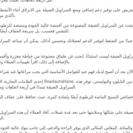
يض على توفير دعم إضافي ومنع السراويل الضيقة من الانزلاق أثناء الأنشطة 
تأكدي من أن حزام الخصر مرن ويوفر ملاءمة آمنة دون التسبب في عدم الراحة.
. ابحث عن السراويل الضيقة المصنوعة من أقمشة عالية الجودة وممتصة للرطوبة مث
للتنفس فحسب، بل سريعة الجفاف أيضًا، وهو أمر ضروري للحفاظ على انتعاشك وجفافك أثناء التمارين المكثفة.
دًا من الضغط لتوفير الدعم لعضلاتك وتحسين أدائك. يمكن أن تساعد السراوي
 والسراويل الضيقة ليست استثناءً. ابحث عن طماق مصنوعة من خياطة معززة وأقمشة
بالإضافة إلى ذلك، اقرأ تقييمات العملاء وتحقق من سمعة العلامة التجارية للحصول على فكرة عن متانة منتجاتهم.
إحدى العلامات التجارية الموصى بها للغاية والتي تتفوق ف
السراويل الضيقة تمددًا في أربعة اتجاهات ومستوى عالٍ من الضغط الذي يحتضن جسمك في جميع الأماكن الصحيحة.
المفضل لكل من التدريبات والارتداء اليومي نظرًا لجودتها التي تدوم طويلاً.
المتانة. المقاس المثالي الذي يوفر الراحة والدعم، إلى جانب مواد عالية الج