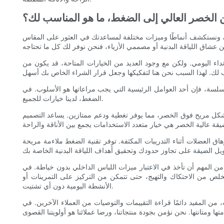
 الخصر العالي إلى الضغط، ما هو المناسب لك؟
ة، ونستكشف أنماطًا وميزات مختلفة لمساعدتك في العثور على المقاس
تداء اليومي. ولكن مع وجود العديد من الخيارات المتاحة، قد يكون من
التي يجب مراعاتها هو الأسلوب. في Roadsunshisne، نقدم مجموعة متنوعة من الأساليب لتناسب التفضيلات والأنشطة المختلفة. من الخصر العالي إلى
الضغط، لدينا خيارات للجميع.
شكل مريح فوق الخصر، مما يوفر تغطية ودعم ممتازين. يساعد التصميم
 العضلات أثناء التدريبات المكثفة. توفر تقنية الضغط ملاءمة مريحة
اللباس الداخلي بدون خياطة. في Roadsunshisne، نفخر باستخدام مواد عالية الجودة متينة وجيدة التهوية وممتصة للرطوبة. السراويل الضيقة الخاصة بنا
لص من الاحتكاك والتهيج، حتى تتمكن من التركيز على التمرينات أو
الأنشطة اليومية دون أي تشتيت.
ت والتوصيات من العملاء الآخرين. في Roadsunshisne، نحن نقدر تعليقات عملائنا ونسعى جاهدين لتقديم أفضل تجربة ممكنة. لقد تلقت السراويل الضيقة