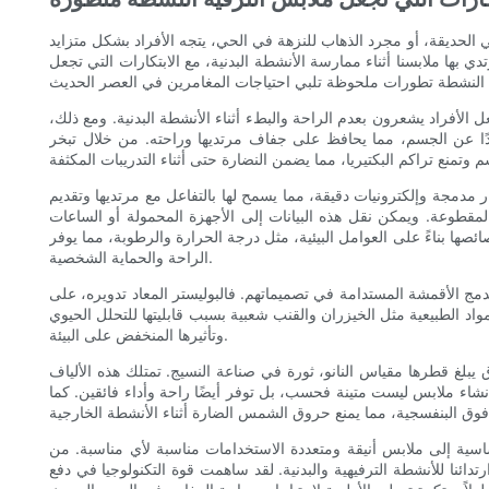
لحديقة، أو مجرد الذهاب للنزهة في الحي، يتجه الأفراد بشكل متزايد
ي بها ملابسنا أثناء ممارسة الأنشطة البدنية، مع الابتكارات التي تجعل
الأفراد يشعرون بعدم الراحة والبطء أثناء الأنشطة البدنية. ومع ذلك،
يدًا عن الجسم، مما يحافظ على جفاف مرتديها وراحته. من خلال تبخر
 مدمجة وإلكترونيات دقيقة، مما يسمح لها بالتفاعل مع مرتديها وتقديم
قطوعة. ويمكن نقل هذه البيانات إلى الأجهزة المحمولة أو الساعات
ئصها بناءً على العوامل البيئية، مثل درجة الحرارة والرطوبة، مما يوفر
الراحة والحماية الشخصية.
بدمج الأقمشة المستدامة في تصميماتهم. فالبوليستر المعاد تدويره، على
واد الطبيعية مثل الخيزران والقنب شعبية بسبب قابليتها للتحلل الحيوي
وتأثيرها المنخفض على البيئة.
ق يبلغ قطرها مقياس النانو، ثورة في صناعة النسيج. تمتلك هذه الألياف
 إنشاء ملابس ليست متينة فحسب، بل توفر أيضًا راحة وأداء فائقين. كما
اسية إلى ملابس أنيقة ومتعددة الاستخدامات مناسبة لأي مناسبة. من
ئنا للأنشطة الترفيهية والبدنية. لقد ساهمت قوة التكنولوجيا في دفع