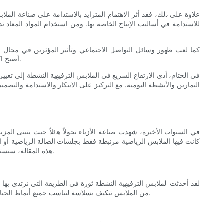
علاوة على ذلك، فقد أثر الاهتمام المتزايد بالاستدامة على صناعة الملاب
للاستدامة في أساليب الإنتاج الخاصة بها. ومن استخدام المواد المعاد
كما لعب ظهور وسائل التواصل الاجتماعي وتأثير المؤثرين في مجال اللي
الملابس الرياضية المواكبة للموضة على منصات مثل Instagram، أصبح اكتشاف وتبني أحدث الاتجاهات في هذه الصناعة الديناميكية أسهل من أي وقت مضى.
في الختام، أدى الارتفاع السريع في الملابس الترفيهية النشطة إلى تغيير
التمارين والأنشطة اليومية. مع التركيز على الابتكار والاستدامة والتص
في السنوات الأخيرة، شهدت صناعة الأزياء تحولاً هائلاً حيث يتبنى الم
كانت فيها الملابس الرياضية مرتبطة فقط بجلسات الصالة الرياضية أو ال
هذه المقالة، سنستكشف كيف أصبحت الملابس الترفيهية النشطة عنصرًا أساسيًا في خزانة الملابس للأفراد الذين يبحثون عن الراحة والأناقة والأداء في مغامراتهم اليومية.
لقد أحدثت الملابس الترفيهية النشطة ثورة في الطريقة التي نرتدي به
من الملابس تتكيف بسلاسة لتناسب جميع أنماط الحياة. تجمع الملابس الترفيهية النشطة بين الأناقة والعملية، وتوفر مزيجًا مثاليًا من الراحة والأداء، مما يضمن لك مظهرًا جيدًا وشعورًا رائعًا طوال مغامراتك.