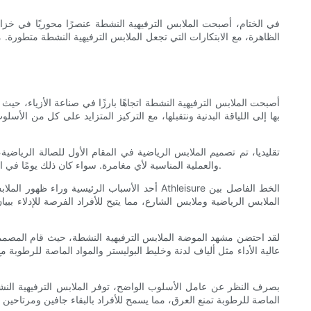
في الختام، أصبحت الملابس الترفيهية النشطة عنصرًا محوريًا في خزان
الظاهرة، مع الابتكارات التي تجعل الملابس الترفيهية النشطة متطورة. م
أصبحت الملابس الترفيهية النشطة اتجاهًا بارزًا في صناعة الأزياء، حي
بها إلى اللياقة البدنية ونتقبلها، مع التركيز المتزايد على كل من 
تقليديا، تم تصميم الملابس الرياضية في المقام الأول للصالة الرياضي
والعملية المناسبة لأي مغامرة. سواء كان ذلك يومًا في المكتب أو جولة تسوق، تضمن هذه الملابس متعددة الاستخدامات أن يتمكن الأفراد من دمج روتين اللياقة البدنية الخاص بهم في حياتهم اليومية دون عناء.
أحد الأسباب الرئيسية وراء ظهور الملابس الت
الملابس الرياضية وملابس الشارع، مما يتيح للأفراد الفرصة للإدلاء ب
لقد احتضن مشهد الموضة الملابس الترفيهية النشطة، حيث قام المصممون 
عالية الأداء مثل ألياف لدنة وخليط البوليستر والمواد الماصة للرطوبة 
بصرف النظر عن عامل الأسلوب الواضح، توفر الملابس الترفيهية النشطة 
الماصة للرطوبة تمنع العرق، مما يسمح للأفراد بالبقاء جافين ومرتاحي