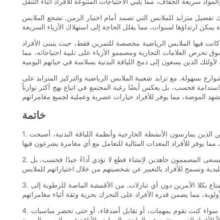
ناك تفضيل متزايد للملابس التي تصمد أمام اختبار الزمن. تشجع الملابس
تي كانت فيها الملابس الرياضية مخصصة للتمرين فقط، حيث يتبنى الأفراد
 تحرص العلامات التجارية ومصممو الأزياء على تلبية احتياجاته، مما
وارع بسهولة. مع تزايد شعبية الملابس الرياضية والتركيز المتزايد على
لاستدامة فحسب، بل يعكس أيضًا رغبة المجتمع في اتباع نهج أكثر توازناً
خاتمة
1. أظهر الطلب على الملابس الترفيهية النشطة ارتفاعًا كبيرًا في السنوات الأخيرة، مدفوعًا بالتركيز المتزايد على الصحة والعافية. مع زيادة عدد الأشخاص الذين يمارسون الأنشطة الخارجية وأنظمة اللياقة البدنية، أصبحت
2. مع احتضان صناعة الأزياء بشكل متزايد لأسلوب الحياة النشط، أصبحت الملابس الترفيهية النشطة أكثر من مجرد خيار عملي؛ لقد أصبح بيان الموضة. يسعى المصممون جاهدين لإنشاء قطع لا تؤدي أداءً جيدًا فحسب، بل
3. أحدثت الملابس الترفيهية النشطة أيضًا ثورة في مفهوم الراحة في الملابس. لقد ولت أيام التضحية بالأناقة من أجل الراحة. اليوم، يمكن للأفراد الاستمتاع بكلا الأمرين دون أي تنازلات. من الأقمشة الماصة للرطوبة إلى
4. لا يمكن التغاضي عن تنوع الملابس الترفيهية النشطة. لم يعد يقتصر الأمر على التدريبات والأنشطة الخارجية؛ لقد تم دمجها بسلاسة في الحياة اليومية. سواء كنت تقوم بمهمات، أو تقابل أصدقاء، أو حتى تحضر مناسبات