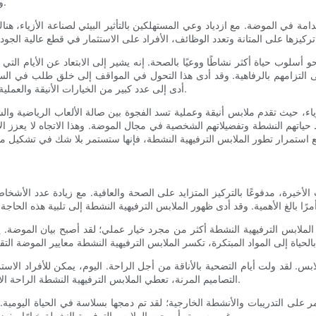
والمواد سريعة الجفاف، مما يلبي الاحتياجات المتنوعة للأفراد أثناء التنقل.
دامة في الموضة. مع ازدياد وعي المستهلكين بالتأثير البيئي لصناعة الأزياء، ه
و أسلوب حياة أكثر نشاطًا ووعيًا بالصحة. إنه يشير إلى الابتعاد عن الأيام ال
التزامهم بالرفاهية. وقد أدى هذا التحول في المواقف إلى خلق طلب في السوق
أدى إلى عدد كبير من الخيارات الأنيقة والعملية لأولئك الذين يسعون إلى دمج اللياقة البدنية بسلاسة في حياتهم اليومية.
اء، حيث تقدم ملابس أنيقة وعملية تسد الفجوة بين صالة الألعاب الرياضية والش
اط حياتهم النشطة وتفضيلاتهم الشخصية في مجال الموضة. وهذا الاتجاه لا يعزز ا
التصاميم المرنة، تعطي الملابس الترفيهية النشطة الراحة الأولوية، مما يضمن قدرة الأفراد على التحرك بحرية وثقة أثناء مغامراتهم.
غير رسمية، أصبحت الملابس الترفيهية النشطة خيارًا مفضلاً للأفراد الذين يبحثون عن الراحة والعملية والأناقة في ملابسهم اليومية.