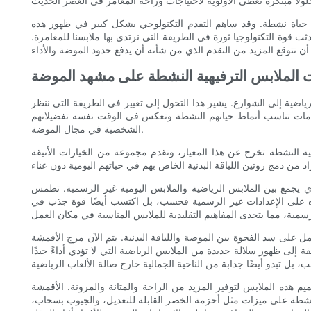
ماط حياة نشطة. وقد ساهم التقدم التكنولوجي بشكل كبير في ظهور هذه
ت قوة التكنولوجيا ثورة في الطريقة التي نرتدي بها ملابسنا للمغامرة.
ياضية إلى الشوارع. يشير هذا التحول إلى تغيير في الطريقة التي ننظر
تخدامات تناسب أنماط حياتهم النشطة وتعكس في الوقت نفسه تفضيلاتهم
الشخصية في مجال الموضة.
هية النشطة تخرج عن هذا المعيار، وتقدم مجموعة من الخيارات الأنيقة
ابس الرياضية والملابس اليومية غير الرسمية. تطمس Athleisure الخط الفاصل بين
لاتجاه على الإعدادات غير الرسمية فحسب، بل اكتسب أيضًا قوة جذب في
 على سد الفجوة بين الموضة واللياقة البدنية. يتم الآن مزج الأقمشة
 إلى ظهور سلالة جديدة من الملابس الرياضية التي لا تؤدي أداءً جيدًا
م هذه الملابس لتوفير المزيد من الراحة والمتانة والمرونة. الأقمشة
النشطة على ميزات مثل أحزمة الخصر القابلة للتعديل، والجيوب بسحاب،