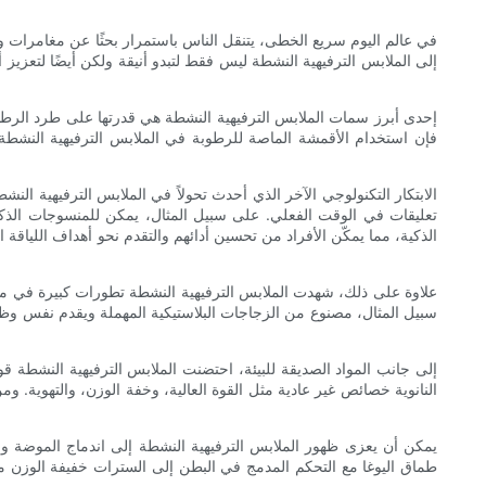
في عالم اليوم سريع الخطى، يتنقل الناس باستمرار بحثًا عن مغامرات 
إلى الملابس الترفيهية النشطة ليس فقط لتبدو أنيقة ولكن أيضًا لتعزيز أ
إحدى أبرز سمات الملابس الترفيهية النشطة هي قدرتها على طرد الرطوبة 
فإن استخدام الأقمشة الماصة للرطوبة في الملابس الترفيهية النشطة 
الابتكار التكنولوجي الآخر الذي أحدث تحولاً في الملابس الترفيهية ال
تعليقات في الوقت الفعلي. على سبيل المثال، يمكن للمنسوجات الذكي
الذكية، مما يمكّن الأفراد من تحسين أدائهم والتقدم نحو أهداف اللياقة 
علاوة على ذلك، شهدت الملابس الترفيهية النشطة تطورات كبيرة في مجال ا
سبيل المثال، مصنوع من الزجاجات البلاستيكية المهملة ويقدم نفس وظيفة 
إلى جانب المواد الصديقة للبيئة، احتضنت الملابس الترفيهية النشطة قوة
النانوية خصائص غير عادية مثل القوة العالية، وخفة الوزن، والتهوية. و
يمكن أن يعزى ظهور الملابس الترفيهية النشطة إلى اندماج الموضة وا
طماق اليوغا مع التحكم المدمج في البطن إلى السترات خفيفة الوزن مع 