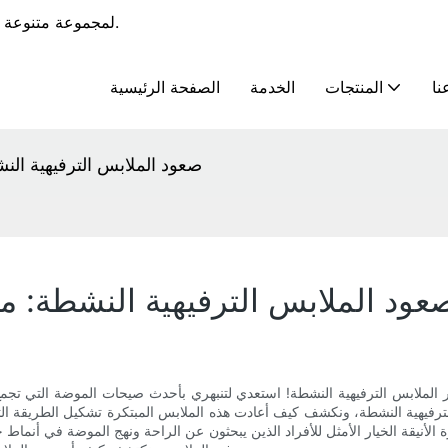
يوفر RoadSunshine خدمات OEM و ODM لمجموعة متنوعة من الملابس الرياضية.
نا
المنتجات
الخدمة
الصفحة الرئيسية
صعود الملابس الترفيهية الن
عود الملابس الترفيهية النشطة: م
 الملابس الترفيهية النشطة! استعدي لتنبهري بأحدث صيحات الموضة التي تجمع 
لترفيهية النشطة، ونكشف كيف أعادت هذه الملابس المبتكرة تشكيل الطريقة ا
أنيقة الخيار الأمثل للأفراد الذين يبحثون عن الراحة ونهج الموضة في أنماط حي