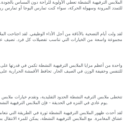
الملابس الترفيهية النشطة تعطي الأولوية للراحة دون المساس بالجودة. 
للتمدد المرونة وسهولة الحركة، سواء كنت تمارس اليوجا أو تمارس رياض
لقد ولت أيام التضحية بالأناقة من أجل الأداء الوظيفي. لقد اجتاحت الم
مجموعة واسعة من الخيارات التي تناسب تفضيلات كل فرد. تضيف عناصر
واحدة من أعظم مزايا الملابس الترفيهية النشطة تكمن في قدرتها على ا
للتنفس وخفيفة الوزن في الصيف الحار. تحافظ الأقمشة الحرارية على ال
تتخطى ملابس الترفيه النشطة الحدود التقليدية، وتقدم خيارات ملابس من
يوم عادي في التنزه في الحديقة - فإن الملابس الترفيهية النشطة ستوفر لك كل ما تحتاجه. من السراويل الضيقة والركض إلى القمصان والسترات، فإن تنوع هذه الملابس يجعلها مثالية لمجموعة واسعة من الأنشطة.
لقد أحدث ظهور الملابس الترفيهية النشطة ثورة في الطريقة التي نتعامل ب
عشاق المغامرة. مع الملابس الترفيهية النشطة، يمكن للمرء الانتقال ب