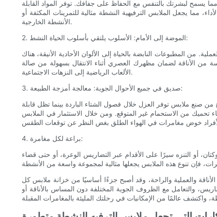
 مما يسمح لبشرتك بالتنفس مع الحفاظ على جفافك. توفر المواد القابلة
ء، مما يجعل الملابس الترفيهية النشطة مثالية للتمرينات المكثفة أو
الأنشطة الخارجية.
2. الموضة إلى الأمام: الأسلوب يلتقي بأسلوب الحياة النشط:
ة. من المطبوعات النابضة بالحياة إلى الألوان الأحادية الأنيقة، هناك
ة من الأناقة لضمان مظهرك العصري أثناء الانتقال بسهولة من صالة
الألعاب الرياضية إلى النزهات الاجتماعية.
3. صديق في جميع الأحوال الجوية: معالجة أمزجة الطبيعة:
من صنع ملابس توفر العزل خلال فصول الشتاء الباردة بينما تظل قابلة
اء تحميك من الاستحمام غير المتوقع. ومن خلال الاستثمار في الملابس
4. براعة لكل مغامرة:
تان، أو التنزه سيرًا على الأقدام عبر التضاريس الوعرة، أو حتى قضاء
 الأناقة والعملية والراحة، وقد أصبح جزءًا أساسيًا من خزانة ملابس كل
ضاريس، والتعامل مع الظروف الجوية المختلفة دون المساس بالأناقة أو
بتكارات التي تجعل ملابس الترفيه النشطة متطورة