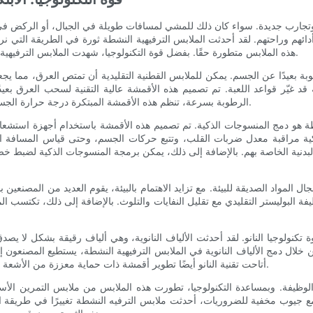
وتجارب جديدة. سواء كان ذلك للمشي لمسافات طويلة في الجبال، أو الركض في ا
دائهم وراحتهم. لقد أحدثت الملابس الترفيهية النشطة ثورة في الطريقة التي نرتد
هذه الملابس متطورة حقًا. بفضل قوة التكنولوجيا، شهدت الملابس الترفيهية النشطة تطورات ملحوظة تلبي احتياجات المغامرين في العصر الحديث.
بعيدًا عن الجسم. يمكن للملابس القطنية التقليدية أن تمتص العرق، مما يجعل 
قد غيّر قواعد اللعبة. تم تصميم هذه الأقمشة عالية التقنية لسحب العرق بع
الرطوبة بسرعة، تنظم هذه الأقمشة المبتكرة درجة حرارة الجسم وتمنع تراكم البكتيريا، مما يضمن النضارة حتى أثناء التدريبات المكثفة.
نشطة هو دمج المنسوجات الذكية. تم تصميم هذه الأقمشة باستخدام أجهزة استشعار
ة مراقبة معدل ضربات القلب، وتتبع حركات الجسم، وحتى قياس المسافة الم
البدنية الخاصة بهم. بالإضافة إلى ذلك، يمكن برمجة المنسوجات الذكية لضبط خصا
لمواد الصديقة للبيئة. مع تزايد الاهتمام بالبيئة، يقوم العديد من المصنعين 
البوليستر التقليدي مع تقليل النفايات والتلوث. بالإضافة إلى ذلك، تكتسب الم
 تكنولوجيا النانو. لقد أحدثت الألياف النانوية، وهي ألياف رقيقة بشكل لا يصد
من خلال دمج الألياف النانوية في الملابس الترفيهية النشطة، يستطيع المصنعون
أتاحت تقنية النانو أيضًا تطوير أقمشة ذات حماية معززة من الأشعة فوق البنفسجية، مما يمنع حروق الشمس الضارة أثناء الأنشطة الخارجية.
لوظيفة. وبمساعدة التكنولوجيا، تطورت هذه الملابس من ملابس التمرين الأس
جيوب مخفية للضروريات، أحدثت ملابس الترفيه النشطة تغييرًا في طريقة ارتدا