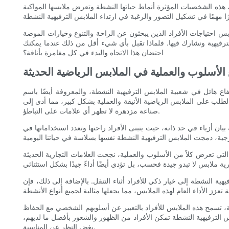
هذه الشخصيات المؤثرة أنماط حياتها النشطة وتعرض ملابسها المواكبة
بس احتياجات الأفراد الذين يبحثون عن الراحة والتنوع وخيارات الموضة
لترفيهية ونشارك فيها. فلماذا تقبل بأي شيء أقل من ذلك عندما يمكنك
احتضان هذا الاتجاه والبدء في كل مغامرة بأناقة؟
الأسلوب والعملية في الملابس الرياضية الحديثة
النشطة، والمعروفة أيضًا باسم athleisure. يجمع هذا النمط الفريد من الملابس بين الموضة والعملية، ويمزج بسهولة بين عالمي اللياقة البدنية
لطلب على الملابس الرياضية الأنيقة والعملية بشكل كبير، مما أدى إلى
صناعة مزدهرة لا تظهر أي علامات على التباطؤ.
يان أزياء في حد ذاته، حيث يتبنى الأفراد راحتها وتعدد استخداماتها في
لتي تعرض كلاً من الأسلوب والعملية، نجحت العلامات التجارية الحديثة
هية النشطة إلى خيار ذكي للأفراد أثناء التنقل. بالإضافة إلى ذلك، فإن
نيقة، تسمح هذه الملابس للأفراد بالتعبير عن أسلوبهم الشخصي مع الحفاظ
س الترفيهية النشطة تمكن الأفراد من الظهور والشعور بأفضل ما لديهم،
بغض النظر عن المناسبة.