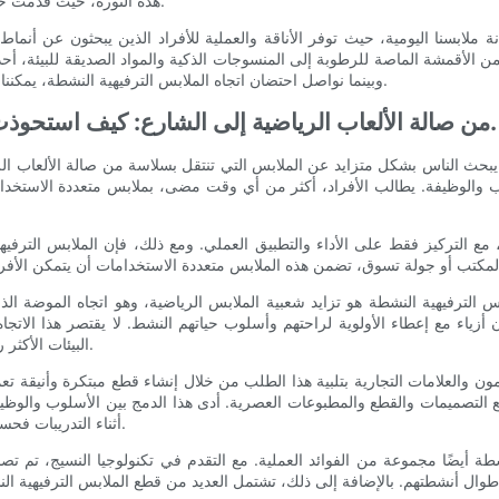
هذه الثورة، حيث قدمت حلولاً مبتكرة تعطي الأولوية لاحتياجات وراحة المغامر في العصر الحديث.
ة ملابسنا اليومية، حيث توفر الأناقة والعملية للأفراد الذين يبحثون عن أن
ن الأقمشة الماصة للرطوبة إلى المنسوجات الذكية والمواد الصديقة للبيئة، أحدث
وبينما نواصل احتضان اتجاه الملابس الترفيهية النشطة، يمكننا أن نتوقع المزيد من التقدم الذي من شأنه أن يدفع حدود الموضة والأداء.
من صالة الألعاب الرياضية إلى الشارع: كيف استحوذت الملابس الترفيهية النشطة على مشهد الموضة.
ث يبحث الناس بشكل متزايد عن الملابس التي تنتقل بسلاسة من صالة الألعاب الر
الأسلوب والوظيفة. يطالب الأفراد، أكثر من أي وقت مضى، بملابس متعددة الاس
ة، مع التركيز فقط على الأداء والتطبيق العملي. ومع ذلك، فإن الملابس الترفي
رفيهية النشطة هو تزايد شعبية الملابس الرياضية، وهو اتجاه الموضة الذي يجمع بين المل
بيان أزياء مع إعطاء الأولوية لراحتهم وأسلوب حياتهم النشط. لا يقتصر هذا ا
البيئات الأكثر رسمية، مما يتحدى المفاهيم التقليدية للملابس المناسبة في مكان العمل.
والعلامات التجارية بتلبية هذا الطلب من خلال إنشاء قطع مبتكرة وأنيقة تعمل
مع التصميمات والقطع والمطبوعات العصرية. أدى هذا الدمج بين الأسلوب والوظيفة
أثناء التدريبات فحسب، بل تبدو أيضًا جذابة من الناحية الجمالية خارج صالة الألعاب الرياضية.
أيضًا مجموعة من الفوائد العملية. مع التقدم في تكنولوجيا النسيج، تم تصمي
ن طوال أنشطتهم. بالإضافة إلى ذلك، تشتمل العديد من قطع الملابس الترفيهية 