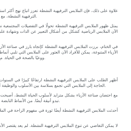
علاوة على ذلك، فإن الملابس الترفيهية النشطة تعزز اتباع نهج أكثر است
الترفيهية النشطة، مع تركيزها على المتانة وتعدد الوظائف، الأفراد على الاستثمار في قطع عالية الجودة يمكن ارتداؤها لسنوات، مما يقلل الحاجة إلى استهلاك الأزياء السريعة.
يمثل ظهور الملابس الترفيهية النشطة تحولًا في التفضيلات المجتمعية نح
الآن الملابس الرياضية كشكل من أشكال التعبير عن الذات وشهادة على 
في الختام، برزت الملابس الترفيهية النشطة كإتجاه بارز في صناعة الأزي
الأزياء المتنوعة، يمكن للأفراد الآن العثور على الملابس التي تلبي أنم
ووعيًا بالصحة في الحياة. مع استمرار تطور الملابس الترفيهية النشطة، فإنها ستستمر بلا شك في تشكيل مشهد الموضة، مما يوفر للأفراد خيارات عصرية وعملية لجميع مغامراتهم.
الحاجة إلى الملابس التي تجمع بسلاسة بين الأسلوب والوظيفة أمرًا بالغ الأهمية. وقد أدى ظهور الملابس الترفيهية النشطة إلى تلبية هذه الحاجة، مما يوفر للأفراد المعدات المثالية للتعامل مع أي مغامرة يشرعون فيها.
تبدو أنيقة أيضًا. من الأنماط النابضة بالحياة إلى المواد المبتكرة، تكسر الملابس الترفيهية النشطة معايير الموضة التقليدية وتسمح للأفراد بالتعبير عن شخصيتهم من خلال اختياراتهم للملابس.