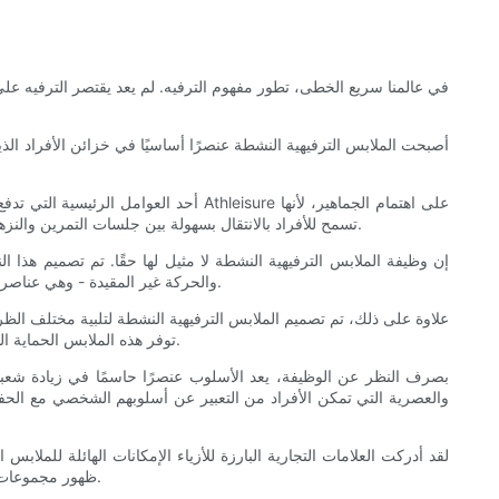
في عالمنا سريع الخطى، تطور مفهوم الترفيه. لم يعد يقتصر الترفيه على ك
أصبحت الملابس الترفيهية النشطة عنصرًا أساسيًا في خزائن الأفراد ال
أحد العوامل الرئيسية التي تدفع شعبية
تسمح للأفراد بالانتقال بسهولة بين جلسات التمرين والنزهات الاجتماعية دون المساس بالأناقة أو الراحة. ومع تركيزها على الوظائف المتعددة، ارتقت الملابس الترفيهية النشطة بهذا المفهوم إلى المستوى التالي.
إن وظيفة الملابس الترفيهية النشطة لا مثيل لها حقًا. تم تصميم هذا ا
والحركة غير المقيدة - وهي عناصر أساسية لأي نشاط بدني. سواء كنت تتسلق قمة جبل أو تقوم ببساطة بمهمات، فإن الملابس الترفيهية النشطة تمكنك من البقاء باردًا وجافًا طوال اليوم.
علاوة على ذلك، تم تصميم الملابس الترفيهية النشطة لتلبية مختلف الظ
توفر هذه الملابس الحماية اللازمة ضد العناصر. ويضمن هذا التنوع قدرة الأفراد على المغامرة في الهواء الطلق، بغض النظر عن توقعات الطقس، دون المساس براحتهم أو سلامتهم.
بصرف النظر عن الوظيفة، يعد الأسلوب عنصرًا حاسمًا في زيادة شعبية 
والعصرية التي تمكن الأفراد من التعبير عن أسلوبهم الشخصي مع الحفاظ 
لقد أدركت العلامات التجارية البارزة للأزياء الإمكانات الهائلة للملابس
ظهور مجموعات تمزج بين الموضة والوظيفة بسلاسة. وقد ضمن هذا الاندماج أن تحافظ الملابس الترفيهية النشطة على جاذبيتها الراقية، حتى في شوارع المدن الكبرى.