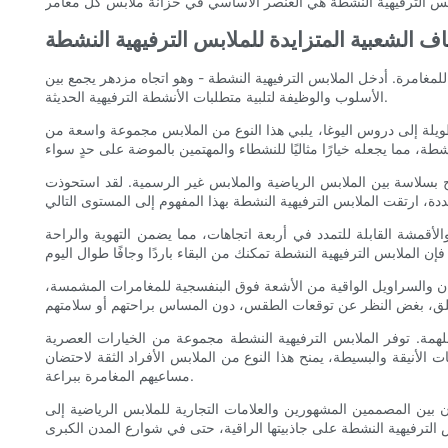
ف الشعبية المتزايدة للملابس الترفيهية النشطة
 للمغامرة. أدخل الملابس الترفيهية النشطة - وهو اتجاه مزدهر يجمع بين
الأسلوب والوظيفة لتلبية متطلبات الأنشطة الترفيهية الحديثة.
طويلة إلى دروس اليوغا، يلبي هذا النوع من الملابس مجموعة واسعة من
لرياضية والملابس غير الرسمية. لقد استحوذت Athleisure على اهتمام الجماهير، لأنها
الأقمشة القابلة للتمدد في أربعة اتجاهات، مما يضمن التهوية والراحة
صان والسراويل الواقية من الأشعة فوق البنفسجية للمغامرات المشمسة،
ملهمة. توفر الملابس الترفيهية النشطة مجموعة من الخيارات العصرية
الأنيقة والبسيطة، يمنح هذا النوع من الملابس الأفراد الثقة لاحتضان
مساعيهم المغامرة ببراعة.
تعاون بين المصممين المشهورين والعلامات التجارية للملابس الرياضية إلى