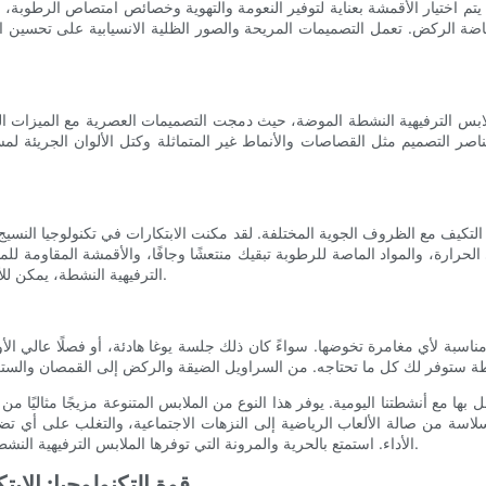
يتم اختيار الأقمشة بعناية لتوفير النعومة والتهوية وخصائص امتصاص الرطوبة،
ة الركض. تعمل التصميمات المريحة والصور الظلية الانسيابية على تحسين الأدا
لابس الترفيهية النشطة الموضة، حيث دمجت التصميمات العصرية مع الميزات العملي
 التصميم مثل القصاصات والأنماط غير المتماثلة وكتل الألوان الجريئة لمس
لتكيف مع الظروف الجوية المختلفة. لقد مكنت الابتكارات في تكنولوجيا النسيج 
حرارة، والمواد الماصة للرطوبة تبقيك منتعشًا وجافًا، والأقمشة المقاومة للم
الترفيهية النشطة، يمكن للأفراد خوض مغامرات في الهواء الطلق بغض النظر عن توقعات الطقس.
اسبة لأي مغامرة تخوضها. سواءً كان ذلك جلسة يوغا هادئة، أو فصلًا عالي الأوك
ها مع أنشطتنا اليومية. يوفر هذا النوع من الملابس المتنوعة مزيجًا مثاليًا من
سلاسة من صالة الألعاب الرياضية إلى النزهات الاجتماعية، والتغلب على أي ت
الأداء. استمتع بالحرية والمرونة التي توفرها الملابس الترفيهية النشطة، واكتشف عالمًا من الإمكانيات في رحلتك المليئة بالمغامرات المقبلة.
قوة التكنولوجيا: الا