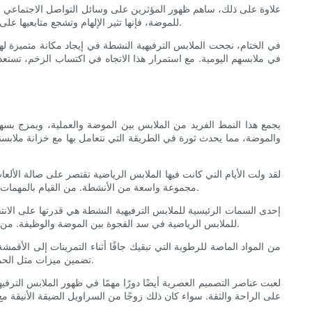
علاوة على ذلك، ساهم ظهور المؤثرين على وسائل التواصل الاجتماعي وا
للموضة، فإنها تثير الإلهام وتشجع متابعيها على تبني هذا الاتجاه. ولا شك أن الصور الطموحة التي رسمها هؤلاء الأفراد لعبت دورًا مهمًا في تشكيل التصور والرغبة في ارتداء الملابس الترفيهية النشطة.
في الختام، نجحت الملابس الترفيهية النشطة في إيجاد مكانة متميزة لها
في ملابسهم اليومية. مع استمرار هذا الاتجاه في اكتساب الزخم، تستعد
والموضة، مما يحدث ثورة في الطريقة التي نتعامل بها مع خزانة ملابسنا
لقد ولت الأيام التي كانت فيها الملابس الرياضية تقتصر على صالة الألعا
مجموعة واسعة من الأنشطة. من القيام بالمهمات إلى مواعيد الغداء مع الأصدقاء، ومن السفر إلى المشاركة في المغامرات الخارجية، دمجت الملابس الترفيهية النشطة نفسها بسلاسة في حياتنا اليومية.
إحدى السمات الرئيسية للملابس الترفيهية النشطة هي قدرتها على الانتق
للملابس الرياضية في سد الفجوة بين الموضة والوظيفة. من خلال احتضان الأقمشة المبتكرة والتقنيات المتطورة، ابتكرت هذه العلامات التجارية ملابس لا تبدو جيدة فحسب، بل تؤدي أيضًا أداءً جيدًا بشكل استثنائي.
من المواد الماصة للرطوبة التي تبقيك جافًا أثناء التمرينات إلى الأقمش
تضمين ميزات مثل الحماية المدمجة من الأشعة فوق البنفسجية، ومقاومة الروائح، والتصميمات السلسة تعزز الأداء العام لهذه الملابس، مما يجعلها مثالية لجميع أنواع الأنشطة.
لعبت عناصر التصميم العصرية أيضًا دورًا مهمًا في ظهور الملابس الترفيه
على الراحة والثقة. سواء كان ذلك زوجًا من السراويل الضيقة الأنيقة م