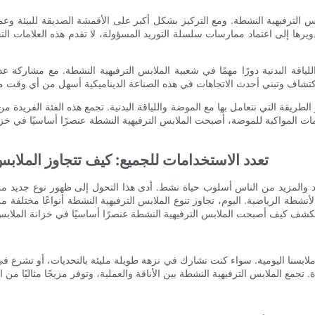
س الترفيهية النشطة. ومع التركيز بشكل أكبر على الأقمشة الصديقة للبيئة وعملي
 تدويرها إلى اعتماد ممارسات سلسلة التوريد المسؤولة، لا تقدم هذه العلامات
اقة البدنية دورًا مهمًا في شعبية الملابس الترفيهية النشطة. مع مشاركة عدد
 الطريقة التي نتعامل بها مع الموضة واللياقة البدنية. تجمع هذه الفئة الفريدة
ميمات المواكبة للموضة، أصبحت الملابس الترفيهية النشطة عنصرًا أساسيًا في خ
تعدد الاستخدامات للجميع: كيف تتجاوز الملابس
زيد والمزيد من الناس أسلوب حياة نشط. أدى هذا التحول إلى ظهور نوع جديد من
أنشطة الرياضية. اليوم، تجاوز تنوع الملابس الترفيهية النشطة أنواعًا مختلف
ا ملابسنا اليومية. سواء كنت تشارك في نزهة طويلة مليئة بالتحديات، أو تشرع