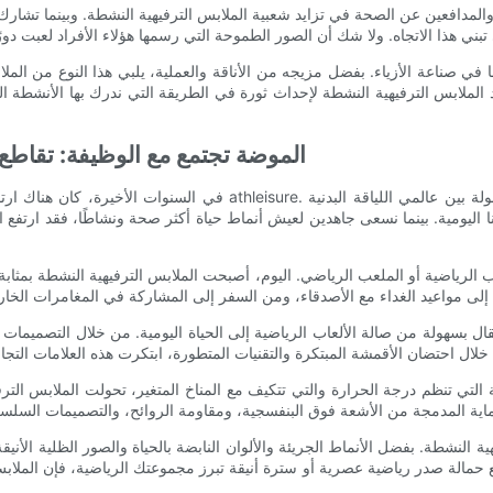
لمدافعين عن الصحة في تزايد شعبية الملابس الترفيهية النشطة. وبينما تشارك 
 في صناعة الأزياء. بفضل مزيجه من الأناقة والعملية، يلبي هذا النوع من الملا
 الملابس الترفيهية النشطة لإحداث ثورة في الطريقة التي ندرك بها الأنشطة ا
الموضة تجتمع مع الوظيفة: تقاطع 
في السنوات الأخيرة، كان هناك ارتفاع هائل في شعبية الملابس الترفيهية 
 اليومية. بينما نسعى جاهدين لعيش أنماط حياة أكثر صحة ونشاطًا، فقد ارتفع ا
ب الرياضية أو الملعب الرياضي. اليوم، أصبحت الملابس الترفيهية النشطة بمثابة ب
ال بسهولة من صالة الألعاب الرياضية إلى الحياة اليومية. من خلال التصميمات ا
ة التي تنظم درجة الحرارة والتي تتكيف مع المناخ المتغير، تحولت الملابس الترفي
ية النشطة. بفضل الأنماط الجريئة والألوان النابضة بالحياة والصور الظلية الأ
ع حمالة صدر رياضية عصرية أو سترة أنيقة تبرز مجموعتك الرياضية، فإن الملاب