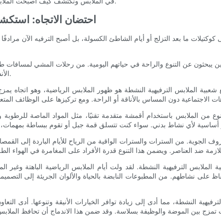
في الملابس ونكتشف كيف أصبحت الملابس الترفيهية النشطة هي العنصر الأساسي في خزانة ملابس كل مغامر.
احتضان الاتجاه: استكشا
وكتيلات ما بعد التزلج أو أيام الشاطئ الكسولة، بل أصبح الترفيه الآن مرادفًا
ذين يبحثون عن التنوع والراحة في حياتهم اليومية. من رحلات المشي لمسافات 
الأنشطة، مما يجعله خيارًا مثاليًا للنشطاء والمهتمين بالموضة على حدٍ سواء.
 الملابس الترفيهية النشطة هو ظهور الملابس الرياضية، وهو اتجاه يمزج بسلاسة بين الملابس ا
لنوع من الملابس باستخدام أقمشة متقدمة تقنيًا، مثل المواد الماصة للرطوبة و
روف الجوية. من السترات والسترات الواقية من الرياح للأيام الباردة إلى القم
الملابس الترفيهية النشطة. لقد ولت أيام الملابس الرياضية الباهتة وغير ال
على نشاطهم. من المطبوعات النابضة بالحياة والألوان الجريئة إلى التصميمات 
 الترفيهية النشطة، مما أدى إلى زيادة توافر الخيارات الأنيقة وتنوعها. أدى ال