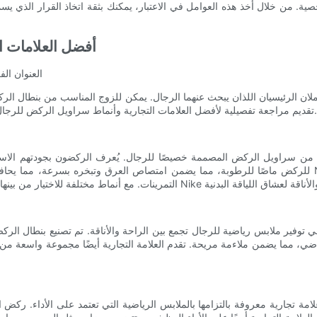
ة. من خلال أخذ هذه العوامل في الاعتبار، يمكنك بثقة اتخاذ القرار الذي يسمح
أفضل العلامات ال
العنوان ال
عاملان الرئيسيان اللذان يبحث عنهما الرجال. يمكن للزوج المناسب من بنطال الر
تقديم مراجعة تفصيلية لأفضل العلامات التجارية وأنماط سراويل الركض للرجال، مما يضمن أقصى قدر من الراحة والأناقة لجميع عشاق اللياقة البدنية.
من سراويل الركض المصممة خصيصًا للرجال. يُعرف الركضون بجودتهم الاستثنائية
للركض ماصًا للرطوبة، مما يضمن امتصاص العرق وتبخره بسرعة، مما يحافظ على جفاف مرتديه وراحته. بالإضافة إ
 توفير ملابس رياضية للرجال تجمع بين الراحة والأناقة. تم تصنيع بنطال الرك