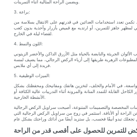
ويضمن الراحة المثالية أثناء التمرينات.
3. براعة:
. تكمن تعدد استخدامات العدائين في قدرتهم على الانتقال بسلاسة من
 لمظهر جاهز للتمرين، أو ارتديه مع قميص بأزرار وأحذية بدون كعب
لقضاء ليلة في الخارج.
4. اللون والنمط:
ألوان الجريئة والنابضة بالحياة مثل الأزرق الداكن والأخضر الزيتوني
لمطبوعات الزهرية طريقها إلى أزياء الركض الرجالي، مما يضيف لمسة
فريدة إلى أي ملابس.
5. الميزات الوظيفية:
وب واسعة، في الأمام والخلف، لتخزين هاتفك ومفاتيحك ومحفظتك بشكل
ل القابلة للتمدد المتانة والمرونة أثناء التدريبات عالية الكثافة أو
الأنشطة الخارجية.
مقاسات المخصصة والتصميمات المتنوعة، أصبحت سراويل الركض الرجالية
عن الراحة أو الأناقة. استثمر في زوج من سراويل الركض الرجالية التي
لركض للتمرين للحصول على أقصى قدر من الراحة