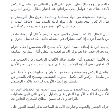
اء التمرين. ومع ذلك، فإن العثور على الزوج المثالي من بناطيل الركض
الرياضية المصنوعة من مواد مسامية وممتصة للعرق مثل البوليستر أو
نطال الركض الذي يحتوي على مواد قابلة للتمدد مثل الألياف اللدنة أو
الإيلاستين، لأنها توفر مرونة وحرية حركة أفضل.
ل المثال، إذا كنت تفضل ملابس مريحة لرفع الأثقال أو اليوغا، فاختر
ديل. يعد الرباط إضافة مفيدة أخرى لأنه يسمح لك بتخصيص إحكام حزام
 الأشياء الصغيرة أثناء جلسة صالة الألعاب الرياضية، فإن الجيوب هي
ى بناطيل الركض بمجموعة واسعة من الألوان والمطبوعات والأنماط. في
تيار بناطيل الركض التي تكمل أسلوبك الشخصي وتسمح لك بالتعبير عن
نفسك مع إعطاء الأولوية للراحة والأداء الوظيفي.
طيل رياضية عالية الجودة تناسب ميزانيتك. ابحث عن العلامات التجارية
 الأفضل، لذا أعط الأولوية للعثور على بناطيل الركض التي تلبي متطلبات
الراحة والأناقة ضمن النطاق السعري الخاص بك.
وحزام الخصر والجيوب وخيارات الأنماط المتاحة. تذكر أهمية العثور على