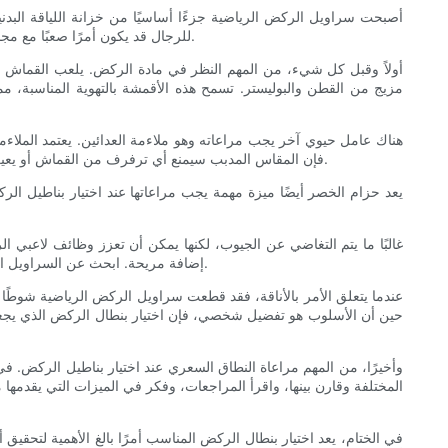
أصبحت سراويل الركض الرياضية جزءًا أساسيًا من خزانة اللياقة البدنية
للرجال قد يكون أمرًا صعبًا مع مجموعة واسعة من الخيارات المتاحة في السوق. لضمان أقصى قدر من الراحة والأناقة، هناك عدة عوامل يجب مراعاتها عند اختيار بنطال الركض للتمرين.
أولاً وقبل كل شيء، من المهم النظر في مادة الركض. يلعب القماش ال
مزيج من القطن والبوليستر. تسمح هذه الأقمشة بالتهوية المناسبة، مما 
هناك عامل حيوي آخر يجب مراعاته وهو ملاءمة العدائين. يعتمد الملاءم
بنطال الركض بقصة فضفاضة تسمح بنطاق كامل من الحركة. من ناحية أخرى، إذا كنت تشارك في أنشطة عالية الكثافة مثل الجري أو HIIT، فإن المقاس المدبب سيمنع أي ترفرف من القماش أو يعيق تمرينك.
يعد حزام الخصر أيضًا ميزة مهمة يجب مراعاتها عند اختيار بناطيل ال
غالبًا ما يتم التغاضي عن الجيوب، لكنها يمكن أن تعزز وظائف لاعبي ا
إضافة مريحة. ابحث عن السراويل الرياضية ذات الجيوب العميقة والآمنة التي يمكنها حمل أمتعتك دون إعاقة تحركاتك. تحتوي بعض أحذية الركض أيضًا على جيوب بسحاب لمزيد من الأمان.
عندما يتعلق الأمر بالأناقة، فقد قطعت سراويل الركض الرياضية شوطًا
حين أن الأسلوب هو تفضيل شخصي، فإن اختيار بنطال الركض الذي يجعلك
وأخيرًا، من المهم مراعاة النطاق السعري عند اختيار بناطيل الركض. في
المختلفة وقارن بينها، واقرأ المراجعات، وفكر في الميزات التي يقدمها م
في الختام، يعد اختيار بنطال الركض المناسب أمرًا بالغ الأهمية لتحقيق