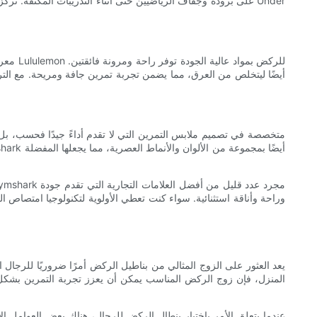
على برودة وجفاف الرياضيين حتى أثناء التدريبات المكثفة. تركز ا
وراحة وأناقة استثنائية. سواء كنت تعطي الأولوية لتكنولوجيا امتصاص ال
يعد العثور على الزوج المثالي من بناطيل الركض أمرًا ضروريًا للرجال ا
المنزل، فإن زوج الركض المناسب يمكن أن يعزز تجربة التمرين بشكل 
عندما يتعلق الأمر باختيار بنطال الركض للرجال، هناك بعض العوامل ا