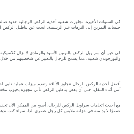
في السنوات الأخيرة، تجاوزت شعبية أحذية الركض الرجالية حدود صالة 
جلسات التمرين إلى النزهات غير الرسمية. ابحث عن بناطيل الركض ال
في حين أن سراويل الركض باللونين الأسود والرمادي لا تزال كلاسيكية خ
والبورجوندي شعبية، مما يسمح للرجال بالتعبير عن شخصيتهم من خلال 
أفضل أحذية الركض للرجال تتجاوز الأناقة وتقدم ميزات عملية تلبي ا
آمن أثناء التنقل. حتى أن بعض بناطيل الركض تأتي مجهزة بجيوب مخفية بس
مع أحدث اتجاهات سراويل الركض للرجال، أصبح من الممكن الآن تحقيق ا
عنصرًا لا بد منه في خزانة ملابس كل رجل عصري. لذا، سواء كنت تذهب إل