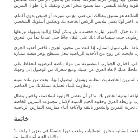
الشائعة هو تنسيق بنطالك الرياضي مع تي شيرت أو قميص بدون أكمام.
 خلال الأشهر الباردة فحسب، بل يمكن أيضًا إزالتها بسهولة وربطها
النشاط. على سبيل المثال، إذا كنت من محبي الجري، فاختر أحذية الجري
إضافي. اختاري الجوارب المصنوعة من مواد ماصة للرطوبة للحفاظ على
ات التمرين الخاصة بك منظمة ويسهل الوصول إليها. ابحث عن مادة متينة
ومقاومة للماء لحماية ممتلكاتك من العناصر.
قة البدنية الخاص بك. تذكر أن تعطي الأولوية للملاءمة، واختيار بنطال
وأربطة العرق وحقيبة الجيم المتينة لإكمال مجموعة التمرين الخاصة
خاتمة
1. أهمية العثور على معدات التمرين المناسبة: يسلط المقال الضوء على أهمية وجود بنطال رياضي مريح وأنيق لجلسات التمرين للرجال. ويؤكد أن الملاءمة المثالية تتجاوز الجماليات وتلعب دورًا حاسمًا في تعزيز الراحة
والأداء العام أثناء التمارين.