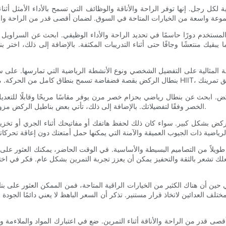
 لكل رجل. إنها توفر الراحة والأناقة والوظائف التي تسمح بالأداء الأمثل أثن
مستخدم دورًا حاسمًا في تحديد الراحة والأداء الوظيفي. ابحث عن السراويل 
يبقيك منتعشًا وجافًا حتى أثناء التدريبات المكثفة. بالإضافة إلى ذلك، اختر ب
ة المثالية على التفضيل الشخصي ونوع الأنشطة الرياضية التي تمارسها. على سبي
ركض. ابحث عن بنطال رياضي بحزام خصر مرن يوفر مقاسًا مريحًا وقابلًا للتع
الخصر وفقًا لتفضيلاتك. بالإضافة إلى ذلك، تأتي بعض بناطيل الركض مزودة بحزام خصر ضاغط يوفر الدعم لعضلات البطن أثناء التمارين المكثفة.
لركض بشكل كبير. سواء كان ذلك لحفظ هاتفك أو مفاتيحك أثناء الجري أو تخزين
 طويلاً من التصاميم البسيطة والأساسية. في الوقت الحاضر، يمكنك العثور عل
 تشعر بالثقة والتحفيز يمكن أن يعزز تجربة التمرين بشكل عام. فكر في اخ
 حين أن هناك الكثير من الخيارات الراقية المتاحة، فمن الممكن العثور على بنا
ختلف العدائين لاتخاذ قرار مستنير. تذكر أن السعر الباهظ لا يعني دائمًا الجودة
 أقصى قدر من الراحة والأناقة أثناء التمرين. ضع في اعتبارك المواد والملاءمة 