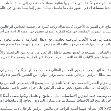
ت الراحة والأناقة التي لا تشوبها شائبة. سواء كنت تذهب إلى صالة الألعاب 
مفتاح. في السنوات الأخيرة، كانت هناك زيادة كبيرة في شعبية العدائين الرجالي
تذهب إلى صالة الألعاب الرياضية لجلسة رفع الأثقال الصارمة أو تذهب للجري لف
القماش المستخدم. تُصنع معظم بناطيل الركض من مزيج من البوليستر والألياف 
 بينما توفر الألياف اللدنة التمدد اللازم للحركة غير المقيدة. يسمح هذا المزيج 
مة العدائين. يجب ألا يكون المقاس المثالي فضفاضًا جدًا أو ضيقًا جدًا. يمك
م الخصر المصمم جيدًا قابلاً للتعديل، مما يسمح لك بتخصيص المقاس وفقًا لتف
ت وظيفية فقط لتخزين الأساسيات مثل المفاتيح أو هاتفك ولكنها تضيف أيضًا إل
الآن بعد أن فهمنا أهمية الراحة في ملابس الركض للرجال، دعنا نستكشف بعض أفضل الخيارات المتاحة في السوق