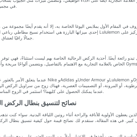
لعلامة التجارية أيضًا على الأداء الوظيفي، وتتضمن ميزات مثل الجيوب بسحاب وأح
Armour في مجموعة متنوعة من الأنماط، مما يضمن الملاءمة المثالية لكل رجل.
إحدى ميزاتها البارزة هي استخدام نسيج مطاطي رباعي الاتجاهات، مما يسمح بنطاق كامل من الح
البساطة والتصميم الأنيق، يوفر بنطال الركض Lululemon جمالًا راقيًا لعشاق اللياقة البدنية.
الخاص بالعلامة التجارية مع الاهتمام بالتفاصيل، ويتضمن ألواحًا مريحة وأقمشة مطاطية لتوفير الراحة والحركة
عندما يتعلق الأمر بالعثور على الزوج المثالي من بناطيل
رطوبة، أو المرونة، أو التصميمات العصرية، فهناك زوج من سراويل الركض الرياضية
عندما يمكنك الحصول على كليهما؟ استثمر في الزوج المناسب من أحذية الركض وارفع روتين لياقتك البدنية إلى مستوى جديد تمامًا.
نصائح لتنسيق بنطال الركض ال
لذين يعطون الأولوية للأناقة والراحة أثناء روتين اللياقة البدنية. سواء كنت 
كبير. في هذه المقالة، سنقدم لك نصائح قيمة حول كيفية تنسيق بنطال الر
لأساسية التي يجب أخذها في الاعتبار. أولاً، من المهم العثور على زوج ينا