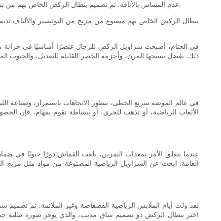
عدم المساس بالأناقة. تم تصميم بنطال الركض الخاص بهم من نسيج مقاوم للرطوبة يبقيك جافًا ومرتاحًا طوال التمرين. مع حزام خصر قابل للتعديل وجيوب عميقة، يوفر هذا البنطال الرياضي الملاءمة والراحة المثالية.
في الختام، أصبحت سراويل الركض للرجال عنصرًا أساسيًا في خزانة ملا
ذلك. بفضل نسيجها المرن، وأحزمة الخصر القابلة للتعديل، والجيوب ال
في عالم الموضة سريع الخطى، تتطور الاتجاهات باستمرار، وصناعة اللياقة
الألعاب الرياضية، أو تذهب للجري، أو ببساطة تقوم بمهام، فإن الح
عندما يتعلق الأمر بمعدات التمرين، يلعب القماش دورًا حيويًا في ضم
العامة. ابحث عن السراويل الرياضية المصنوعة من مواد مثل مزيج البولي
لقد ولت أيام الملابس الرياضية الفضفاضة وغير الملائمة. تم تصميم سر
اختر بنطال الركض ذو تصميم ساق مدبب، والذي يوفر صورة ظلية جذا