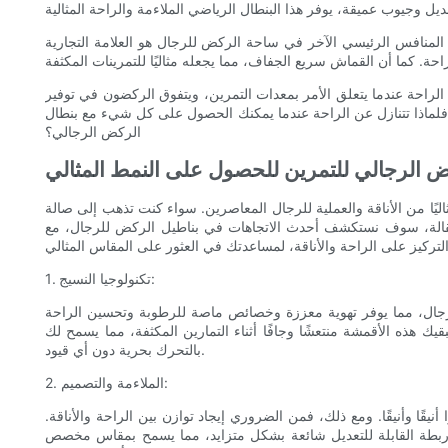
المنافس الرئيسي الآخر في ساحة الركض للرجال هو العلامة التجارية ABC. بنطال الركض الخاص بهم مصنوع من مزيج من البوليستر والألياف لدنة، مما يوفر تمددًا وتهوية ممتازين. مع قصة مدببة وحزام خصر مطاطي،
لراحة عندما يتعلق الأمر بمعدات التمرين، ويتفوق الركضون في توفير
 فلماذا تتنازل عن الراحة عندما يمكنك الحصول على كل شيء مع بنطال
الركض الرجالي؟
 الرجالي للتمرين للحصول على النمط المثالي
اليًا من الأناقة والعملية للرجال المعاصرين. سواء كنت تذهب إلى صالة
المقالة، سوف نستكشف أحدث الاتجاهات في بناطيل الركض للرجال، مع
1. تكنولوجيا النسيج:
 للرجال، مما يوفر تهوية معززة وخصائص ماصة للرطوبة وتحسين الراحة
يك هذه الأقمشة منتعشًا وجافًا أثناء التمارين المكثفة، مما يسمح لك
بالتحرك بحرية دون أي قيود.
2. الملاءمة والتصميم:
ا وأنيقًا. ومع ذلك، فمن الضروري إيجاد توازن بين الراحة والأناقة.
ربطة القابلة للتعديل شائعة بشكل متزايد، مما يسمح بمقاس مخصص