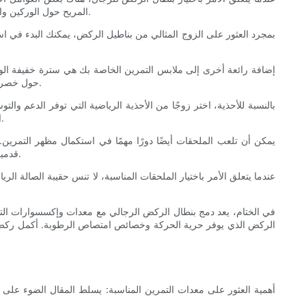
المريح حول الوركين والفخذين، مع ساق مدببة قليلاً لمظهر أكثر حداثة. يجب أن تكون المادة ماصة للرطوبة وقابلة للتنفس، مما يسمح بتبخر العرق ويبقيك باردًا طوال التمرين.
بمجرد العثور على الزوج المثالي من بناطيل الركض، يمكنك البدء في 
إضافة رائعة أخرى إلى ملابس التمرين الخاصة بك هي سترة خفيفة الوز
حول خصرك عندما ترتفع درجة الحرارة. ابحث عن سترة أو سترة ذات خصائص ممتصة للرطوبة، حيث سيساعدك ذلك على البقاء جافًا حتى عندما تبدأ في التعرق.
بالنسبة للأحذية، اختر زوجًا من الأحذية الرياضية التي توفر الدعم وا
التي توفر امتصاصًا جيدًا للصدمات وثباتًا. إذا كان رفع الأثقال هو تركيزك الأساسي، فابحث عن زوج من الأحذية الرياضية بنعل مسطح يوفر قبضة ممتازة.
يمكن أن تلعب الملحقات أيضًا دورًا مهمًا في استكمال مظهر التمرين
قدميك جافة وخالية من الروائح. يمكن أيضًا أن تكون عصابة الرأس أو عصابة الرأس ملحقًا عمليًا لإبعاد العرق عن عينيك ومنع شعرك من الوصول إلى وجهك.
عندما يتعلق الأمر باختيار الملحقات المناسبة، لا تنس حقيبة الصالة ا
في الختام، يعد دمج بنطال الركض الرجالي مع معدات وإكسسوارات التمرين 
الركض الذي يوفر حرية الحركة وخصائص امتصاص الرطوبة. أكمل ركضك مع