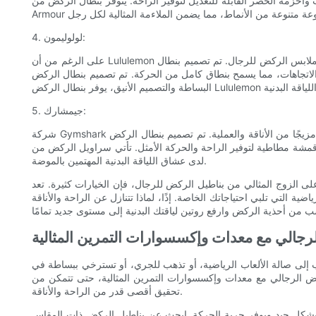
زمة الخصر القابلة للتعديل لتوفير الراحة. يتوفر بنطال الركض من Under
4. لولوليمون:
على الرغم من أن Lululemon معروف في المقام الأول بملابس اليوغا الخاصة به، إلا أنه يقدم أيضًا مجموعة من ملابس الركض للرجال. تم تصميم بنطال Lululemon للركض بمواد عالية الجودة توفر راحة ومرونة فائقتين.
ركة. تم تصميم بنطال الركض Lululemon أيضًا ليتخلص من العرق، مما يضمن تجربة تمرين جافة ومريحة. مع التركيز على
5. جيمشارك:
شركة Gymshark متخصصة في تصميم ملابس التمرين التي لا تقدم أداءً جيدًا فحسب، بل تبدو رائعة أيضًا. أحذية الركض الرجالية الخاصة بهم ليست استثناءً، فهي توفر مزيجًا من الأناقة والعملية. تم تصميم بنطال الركض
 الأمثل. تأتي سراويل الركض من Gymshark أيضًا بمجموعة من الألوان والأنماط العصرية، مما يجعلها المفضلة
لدى عشاق اللياقة البدنية المهتمين بالموضة.
 الركض للرجال، فإن الخيارات كثيرة. تعد Nike وAdidas وUnder Armour وLululemon وGymshark مجرد عدد قليل من أفضل العلامات التجارية التي تقدم جودة
 التي تلبي احتياجاتك الخاصة. إذًا، لماذا تتنازل عن الراحة والأناقة
رجالي مع معدات وإكسسوارات التمرين المثالية
تذهب إلى صالة الألعاب الرياضية، أو تذهب للجري، أو تسترخي ببساطة في
كض الرجالي مع معدات وإكسسوارات التمرين المثالية، حتى تتمكن من
تحقيق أقصى قدر من الراحة والأناقة.
سبك بشكل جيد ويوفر حرية الحركة. ابحث عن بناطيل الركض ذات المقاس