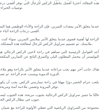
هذه المقالة، اخترنا أفضل بناطيل الركض للرجال التي توفر أقصى درجا
توصيات الخبراء لدينا ستساعدك في العثور على ما يناسبك تمامًا. انضم إلينا بينما نتعمق في عالم ملابس الصالة الرياضية واكتشف ملابس الركض التي تتفوق على البقية.
عندما يتعلق الأمر بمعدات التمرين، فإن الراحة والأداء الوظيفي هما ال
أقصى درجات الراحة أثناء جلسات التمرين المكثفة. في هذه المقالة، سوف نتعمق في أهمية الراحة في أحذية الركض للرجال ونستكشف أفضل الخيارات المتاحة في السوق اليوم.
الراحة لها أهمية قصوى عندما يتعلق الأمر بملابس التمرين. سواء كنت 
ملابسك. تم تصميم سراويل الركض للرجال لمعالجة هذه المشكلة. لقد تم تصنيعها باستخدام مواد عالية الجودة توفر التمدد والتهوية، مما يسمح بنطاق كامل من الحركة ويوفر تهوية واسعة للحفاظ على انتعاشك وجفافك.
أحد العوامل الرئيسية التي تساهم في راحة لاعبي الركض الرجالي هو 
البوليستر أن يتحمل البنطلون البلى والتمزق الناتج عن التمارين المكثفة،
هناك جانب آخر مهم يجب مراعاته عندما يتعلق الأمر بالراحة وهو ملاء
الدورة الدموية ويسبب عدم الراحة. تم تصميم بنطال الركض الرجالي بقصة مدببة توفر التوازن بين الشعور بالاسترخاء والمظهر الانسيابي. يسمح هذا المقاس بسهولة الحركة دون التضحية بالأناقة.
يلعب حزام الخصر دورًا مهمًا في راحة ممارسي الركض. يجب أن يكون حزا
توفر المرونة وتضمن ملاءمة آمنة ومريحة. بالإضافة إلى ذلك، تحتوي بعض بناطيل الركض على حزام خصر داخلي مصقول، مما يضيف مستوى إضافيًا من الراحة عن طريق منع الاحتكاك والتهيج.
غالبًا ما تتميز سراويل الركض الرجالية بجيوب مريحة. هذه الجيوب ليس
جيوب في بنطال الركض الخاص بك يتيح لك الاحتفاظ بممتلكاتك في متناول اليد دون الحاجة إلى ملحقات إضافية. ابحث عن بنطال رياضي بجيوب عميقة وآمنة لا تتداخل مع حركاتك.