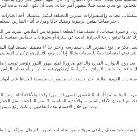
استكشاف معدات وإكسسوارات التمرين المختلفة لتكمل ملابسك. أحد الخيارات 
اختر قماشًا يمتص الرطوبة ويبقيك جافًا ومرتاحًا أثناء التمارين المكثفة. اختر لونًا يكمل ملابس الركض الخاصة بك ويعكس أسلوبك الشخصي.
ن أو سترة بسحاب. لا تضيف هذه القطعة المتنوعة من الملابس المزيد من الدفء
لتوسيد. فكر في نوع التمرين الذي ستمارسه واختر حذاءًا مصممًا خصيصًا لهذا 
. يعد زوج الجوارب المريح والداعم ضروريًا لمنع ظهور البثور وتوفير توسيد 
لرياضية ذات الجودة العالية. اختر حقيبة ذات مقصورات منفصلة للحفاظ على أدو
المثالية أمرًا أساسيًا لتحقيق أقصى قدر من الراحة والأناقة أثناء روتين الليا
 قمصان الأداء والسترات والأحذية المناسبة. لا تنس الملحقات مثل الجوارب 
بك. من خلال الاهتمام بهذه التفاصيل، يمكنك رفع مستوى تجربة التمرين والشعور بالثقة والأناقة أثناء ممارسة التمارين الرياضية.