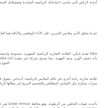
أحذية الركض التي تناسب احتياجاتك الرياضية المحددة وتفضيلاتك الشخصي
عندما يتعلق الأمر بملابس التمرين، فإن الأداء الوظيفي والأناقة هما ال
تقدم نايكي، العلامة التجارية الرياضية الشهيرة، مجموعة واسعة 
التمرينات. مع أنماط مختلفة للاختيار من بينها، بما في ذلك خيارات المقاس النحيف والمريح، توفر بناطيل الركض من Nike التنوع والأناقة لعشاق اللياقة البدنية.
علامة تجارية رائدة أخرى في عالم الملابس الرياضية، أديداس، تتفوق في