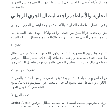
 لك بأداء أفضل ما لديك، كل ذلك بينما تبدو أنيقًا في ملابس التمرين
الخاصة بك.
تجارية والأنماط: مراجعة لبنطال الجري الرجالي
فرعي: أفضل العلامات التجارية والأنماط: مراجعة لبنطال الجري الرجالي
كض أن يحدث فرقًا كبيرًا من حيث الراحة والأداء. تهدف هذه المقالة إلى
1. نايك:
 وتقنياتهم المتطورة. غالبًا ما يكون القماش المستخدم في بنطال Nike
لى ذلك، يتميز بنطال الركض Nike بأنه خفيف الوزن وجيد التهوية، مما يسمح بحركة غير مقيدة أثناء
2. شركة اديداس:
ض الخاص بهم بمواد عالية الجودة توفر أقصى قدر من المتانة والمرونة.
تدمج Adidas ميزات مبتكرة مثل القماش المطاطي والتصميم المريح في بنطالها الرياضي، مما يضمن ملاءمة مريحة. تقدم العلامة التجارية أيضًا مجموعة واسعة من الألوان والأنماط، مما يسمح للرجال بالتعبير عن أسلوبهم
الشخصي أثناء بذل الجهد.
3. تحت الدرع:
Under Armor هي علامة تجارية معروفة بالتزامها بالملابس الرياضية التي تعتمد على الأداء. ركض الرجال تجريبهم ليست استثناء. تم تصميم بنطال الركض Under Armour بأحدث تقنيات التخلص من الرطوبة، وهو يحافظ