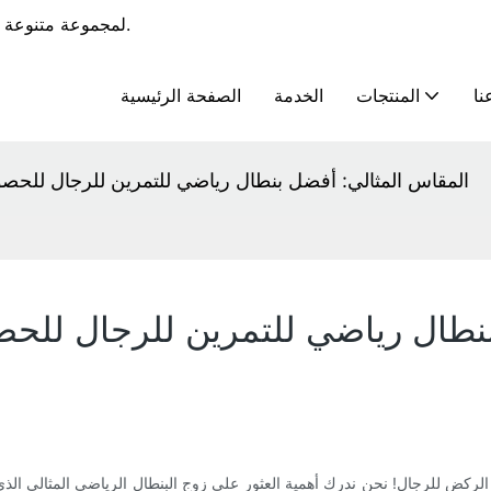
يوفر RoadSunshine خدمات OEM و ODM لمجموعة متنوعة من الملابس الرياضية.
نا
المنتجات
الخدمة
الصفحة الرئيسية
المقاس المثالي: أفضل بنطال رياضي للتمرين للرجال للحصو
بنطال رياضي للتمرين للرجال للح
ل الركض للرجال! نحن ندرك أهمية العثور على زوج البنطال الرياضي المثالي ال