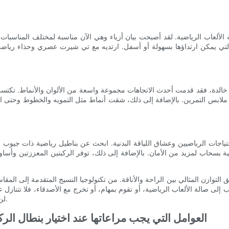
الألعاب الرياضية. لقد أصبحت بيان أزياء وهي الآن مناسبة لمختلف المناسبات
تي يمكن ارتداؤها بسهولة أو أسفل. ارتديه مع تي شيرت عصري وحذاء رياضي
الدة، فقد قدمت أحدث الاتجاهات مجموعة واسعة من الألوان والأنماط. تكتسب ال
ملابس التمرين. بالإضافة إلى ذلك، شقت أنماط مثل التمويه والخطوط وحتى ا
حتياجات الرياضيين وعشاق اللياقة البدنية. ابحث عن بناطيل رياضية ذات جي
حاب لمزيد من الأمان. بالإضافة إلى ذلك، توفر الركبتين المعززتين وأساور الكاح
لتوازن المثالي بين الراحة والأناقة. من تكنولوجيا النسيج المتقدمة إلى ال
ى صالة الألعاب الرياضية، أو تقوم بمهام، أو تخرج مع الأصدقاء، فلا تتنازل 
لن تجعلك تبدو أنيقًا فحسب، بل ستزيد أيضًا من أدائك وراحتك بشكل عام.
العوامل التي يجب مراعاتها عند اختيار بنطال ا