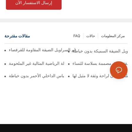
إرسال الاستفسار الآن
مقالات مقترحة
مركز المعلومات
حالات
FAQ
ذي غيّر قواعد اللعبة: استكشاف عالم السراويل الضيقة المقاومة للقرفصاء
لسراويل الضيقة السميكة بدون خياطة
لقة: طماق مصممة بسلاسة للنساء
الدليل النهائي للعثور على طماق الصالة الرياضية المثالية غير الملحومة
أطلق العنان لأسلوبك الجريء مع اللباس الداخلي الأحمر بدون خياطة!
أطلق العنان لراحة وثقة لا مثيل لها