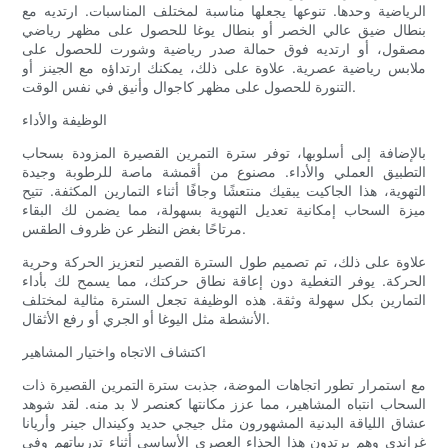
الرياضية وحدها. تنوعها يجعلها مناسبة لمختلف المناسبات. ارتديه مع
بنطال ضيق عالي الخصر أو بنطال يوغا للحصول على مظهر رياضي
مصقول، أو ارتديه فوق حمالة صدر رياضية وشورت للحصول على
ملابس رياضية عصرية. علاوة على ذلك، يمكنك ارتداؤه مع الجينز أو
التنورة للحصول على مظهر كاجوال وأنيق في نفس الوقت.
الوظيفة والأداء
بالإضافة إلى أسلوبها، توفر سترة التمرين القصيرة المزودة بسحاب
التطبيق العملي والأداء. مصنوع من أقمشة ماصة للرطوبة وجيدة
التهوية، هذا الجاكيت يبقيك منتعشًا وجافًا أثناء التمارين المكثفة. تتيح
ميزة السحاب إمكانية تعديل التهوية بسهولة، مما يضمن لك البقاء
مرتاحًا بغض النظر عن ظروف الطقس.
علاوة على ذلك، تم تصميم طول السترة القصير لتعزيز الحركة وحرية
الحركة. يوفر التغطية دون إعاقة نطاق حركتك، مما يسمح لك بأداء
التمارين بكل سهولة وثقة. هذه الوظيفة تجعل السترة مثالية لمختلف
الأنشطة مثل اليوغا أو الجري أو رفع الأثقال.
اكتشاف الاتجاه واختيار المشاهير
مع استمرار تطور اتجاهات الموضة، جذبت سترة التمرين القصيرة ذات
السحاب انتباه المشاهير، مما عزز مكانتها كعنصر لا بد منه. لقد شوهد
عشاق اللياقة البدنية المشهورون مثل جيجي حديد وكيندال جينر وأريانا
غراندي وهم يرتدون هذا الحذاء العصري الأساسي أثناء تدريباتهم وفي