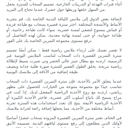
أثناء فترات التهدئة أو التدريبات الخارجية. تصميم السحاب للسترة يجعل
من السهل خلعها وربطها حول خصرك عندما تحتاج إلى التبريد.
لإضافة بعض الذوق إلى ملابس اللياقة البدنية الخاصة بك، قم بتجربة
الأنماط والأنسجة المختلفة. اختر سترة قصيرة بسحاب مع طباعة فريدة
أو قماش منسوج لتضفي لمسة عصرية. سواء كانت طباعة رخامية، أو
طباعة حيوانية، أو حتى لمسة نهائية معدنية، يمكن لهذه التفاصيل أن
ترفع مستوى مجموعة التمرين الخاصة بك على الفور.
لا تقصر نفسك على ارتداء ملابس رياضية فقط - يمكن أيضًا تصميم
سترة التمرين القصيرة ذات السحاب لتناسب الملابس اليومية غير
الرسمية. ارتديه مع بنطال جينز عالي الخصر وتي شيرت بسيط لإطلالة
رياضية مريحة. يخلق الطول القصير للسترة صورة ظلية جذابة ويضيف
طبقة إضافية من الأناقة إلى ملابسك اليومية.
عندما يتعلق الأمر بالأحذية، فإن سترة التمرين القصيرة ذات السحاب
تتناسب جيدًا مع مجموعة متنوعة من الخيارات. للحصول على مظهر
رياضي، ارتديه مع زوج الأحذية الرياضية المفضل لديك. إذا كنت في
مزاج يسمح لك باتباع أسلوب أكثر عصرية، فاختر الأحذية الكبيرة أو
الأحذية الرياضية الأنيقة. يتيح لك تعدد استخدامات هذه السترة تجربة
أنماط مختلفة من الأحذية، مما يجعلها إضافة رائعة لخزانة ملابسك.
في الختام، تعتبر سترة التمرين القصيرة المزودة بسحاب عنصرًا أساسيًا
لأولئك الذين يتطلعون إلى رفع مستوى لياقتهم البدنية. تصميمه الأنيق