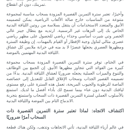
تمرينك، دون أي انقطاع.
وأخيرًا، تعتبر سترة التمرين القصيرة المزودة بسحاب مناسبة لمجموعة
متنوعة من المناسبات خارج صالة الألعاب الرياضية. يمكن لتصميمه
الأنيق والمتعدد الاستخدامات أن ينتقل بسلاسة من روتين اللياقة البدنية
الخاص بك إلى النزهات غير الرسمية. ارتديه مع بنطال جينز عالي
الخصر وتي شيرت أساسي وحذاء رياضي للحصول على مظهر رياضي
عصري مثالي لتناول وجبة الإفطار أو القيام بالمهمات. إن وظيفة السترة
ومظهرها العصري يجعلها عنصرًا لا بد منه في خزانة ملابس كل عشاق
اللياقة البدنية المهتمين بالموضة.
في الختام، توفر سترة التمرين القصيرة المزودة بسحاب مجموعة
كبيرة من الفوائد التي تتجاوز مظهرها الأنيق. إن الجمع بين الوظائف
والتنوع والميزات العملية يجعله ضروريًا لعشاق اللياقة البدنية. بدءًا من
تصميمه القصير الجذاب وسحاب الإغلاق القابل للتعديل إلى خصائصه
الماصة للرطوبة والجيوب المريحة، تعمل هذه السترة على رفع مستوى
لياقتك البدنية دون عناء بينما تسمح لك بأداء أفضل ما لديك. استمتع
بالأسلوب العملي لسترة التمرين القصيرة ذات السحاب واستمتع بتجربة
الاندماج التام بين الموضة واللياقة البدنية.
اكتشاف الاتجاه: لماذا تعتبر سترة التمرين القصيرة ذات
السحاب أمرًا ضروريًا
في عالم أزياء اللياقة البدنية، تأتي الاتجاهات وتذهب، ولكن هناك قطعة