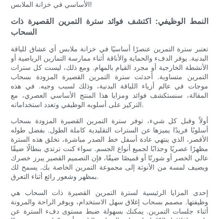
الأساسي في خزانة الملابس!
النمط الوظيفي: اكتشف فوائد سترة التمرين القصيرة ذات
السحاب
تعتبر سترة التمرين عنصرًا أساسيًا في خزانة ملابس أي عشاق للياقة
البدنية. يوفر الدفء والحماية والأناقة أثناء ممارسة التمارين الرياضية أو
الأنشطة الخارجية أو مجرد القيام بالمهام. ومع ذلك، ليست كل سترات
التمرين متساوية. أحدثت سترة التمرين القصيرة المزودة بسحاب
موجات في عالم أزياء اللياقة البدنية، وذلك لسبب وجيه. في هذه
المقالة، سنستكشف فوائد ومزايا هذا المنتج الأساسي العصري، مع
التركيز على أسلوبه الوظيفي وتعدد استخداماته.
أولاً وقبل كل شيء، توفر سترة التمرين القصيرة المزودة بسحاب
أسلوبًا فريدًا يميزها عن السترات التقليدية كاملة الطول. بفضل طوله
الأقصر، الذي ينتهي عادة أسفل خط الصدر مباشرة، تخلق هذه السترة
مظهرًا عصريًا وجذابًا لجميع أنواع الجسم. سواء كنت ترتدي بنطالًا ضيقًا
عالي الخصر أو شورتًا أو قميصًا ضيقًا، فإن التصميم القصير يبرز خصرك
ويضيف لمسة من الأنوثة إلى مجموعة التمرين الخاصة بك. يسمح لك
بمظهر وشعور رائع أثناء التعرق.
إحدى المزايا الرئيسية لسترة التمرين القصيرة ذات السحاب هي
وظيفتها. مصمم بسحاب إغلاق سهل الاستخدام، ويوفر الراحة والمرونة
أثناء جلسات التمرين. يمكنك بسهولة ضبط مستوى دفء السترة عن