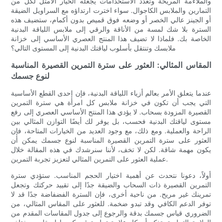
والملاءمة المريحة وتعدد الاستخدامات يجعله الخيار الأمثل لكل من
التمارين والملابس الكاجوال. سواء اخترت ارتداؤه مع السراويل الضيقة
أو الجينز عالي الخصر أو وضعه فوق قميص بدون أكمام، ستضيف هذه
السترة بلا شك لمسة من الأناقة والرقي إلى ملابس اللياقة البدنية
الخاصة بك. فلماذا لا تضيف هذا المنتج العصري الأساسي إلى خزانة
ملابسك وتنتقل بأسلوب لياقتك البدنية إلى المستوى التالي؟
المقاس المثالي: العثور على سترة التمرين القصيرة المناسبة
لنوع جسمك
عندما يتعلق الأمر بعالم أزياء اللياقة البدنية، فإن إحدى القطع الأساسية
التي يجب أن تكون في خزانة ملابس كل امرأة هي سترة التمرين
القصيرة المزودة بسحاب. لا يؤدي هذا المنتج الأساسي العصري إلى رفع
مستوى لياقتك البدنية فحسب، بل يوفر لك أيضًا التوازن المثالي بين
الراحة والعملية. ومع ذلك، مع وجود العديد من الخيارات المتاحة، فإن
العثور على سترة التمرين القصيرة المناسبة لنوع جسمك يمكن أن
يكون مهمة شاقة. لكن لا تخف، لأننا سنرشدك في هذه المقالة خلال
عملية العثور على التمرين المثالي لتعزيز تجربة التمرين.
أولاً، دعونا نتحدث عن أهمية اختيار الحجم المناسب. ستؤدي سترة
التمرين القصيرة ذات السحاب والضيقة جدًا إلى تقييد حركتك وتجعل
تمرينك غير مريح. من ناحية أخرى، فإن السترة الفضفاضة جدًا قد لا
توفر الدعم الكافي وقد تبدو ضخمة. للعثور على المقاس المثالي، من
الضروري قياس جسمك بدقة والرجوع إلى جدول المقاسات المقدم من