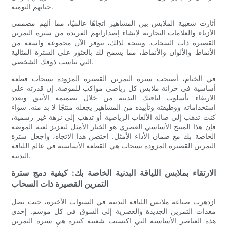
حياتهم اليومية.
أثارت شعبية الملابس بين المشاهير اتجاهًا عالميًا، مما ألهم مصممي
الأزياء والعلامات التجارية لإنشاء إصداراتهم الفريدة من سترة التمرين
القصيرة ذات السحاب. ونتيجة لذلك، تتوفر الآن مجموعة واسعة من
الأنماط والألوان والأنماط، مما يسمح لك بالعثور على السترة المثالية
التي تناسب ذوقك الشخصي.
في الختام، أصبحت سترة التمرين القصيرة المزودة بسحاب قطعة
أساسية في خزانة ملابس كل رياضي مواكب للموضة. إن قدرته على
الارتقاء بأسلوب لياقتك البدنية من خلال تصميمه الأنيق وتعدد
استخداماته ووظيفته وتأييده من المشاهير يجعله منتجًا لا بد منه. سواء
كنت تذهب إلى صالة الألعاب الرياضية أو تذهب إلى نزهة غير رسمية،
فإن هذا المنتج الأساسي العصري هو الخيار الأمثل لتعزيز لعبة الموضة
الخاصة بك مع ضمان الأداء الأمثل. احتضن هذا الاتجاه، واجعل سترة
التمرين القصيرة المزودة بسحاب هي القطعة الأساسية في عالم اللياقة
البدنية.
الارتقاء بملابس اللياقة البدنية الخاصة بك: كيفية دمج سترة
التمرين القصيرة ذات السحاب
ازدهرت صناعة ملابس اللياقة البدنية في السنوات الأخيرة، حيث تصل
معدات التمرين الجديدة والعصرية إلى السوق في كل موسم. إحدى
هذه العناصر الأساسية التي اكتسبت شعبية كبيرة هي سترة التمرين