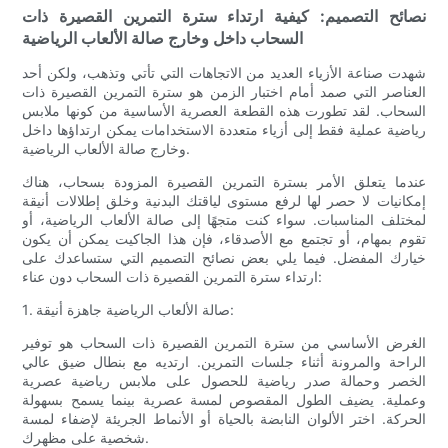
نصائح التصميم: كيفية ارتداء سترة التمرين القصيرة ذات
السحاب داخل وخارج صالة الألعاب الرياضية
شهدت صناعة الأزياء العديد من الاتجاهات التي تأتي وتذهب، ولكن أحد
العناصر التي صمد أمام اختبار الزمن هو سترة التمرين القصيرة ذات
السحاب. لقد تطورت هذه القطعة العصرية الأساسية من كونها ملابس
رياضية عملية فقط إلى أزياء متعددة الاستخدامات يمكن ارتداؤها داخل
وخارج صالة الألعاب الرياضية.
عندما يتعلق الأمر بسترة التمرين القصيرة المزودة بسحاب، هناك
إمكانيات لا حصر لها لرفع مستوى لياقتك البدنية وخلق إطلالات أنيقة
لمختلف المناسبات. سواء كنت متجهًا إلى صالة الألعاب الرياضية، أو
تقوم بمهام، أو تجتمع مع الأصدقاء، فإن هذا الجاكيت يمكن أن يكون
خيارك المفضل. فيما يلي بعض نصائح التصميم التي ستساعدك على
ارتداء سترة التمرين القصيرة ذات السحاب دون عناء:
1. صالة الألعاب الرياضية جاهزة أنيقة:
الغرض الأساسي من سترة التمرين القصيرة ذات السحاب هو توفير
الراحة والمرونة أثناء جلسات التمرين. ارتديه مع بنطال ضيق عالي
الخصر وحمالة صدر رياضية للحصول على ملابس رياضية عصرية
وعملية. يضيف الطول المقصوص لمسة عصرية بينما يسمح بسهولة
الحركة. اختر الألوان النابضة بالحياة أو الأنماط الجريئة لإضفاء لمسة
شخصية على مظهرك.