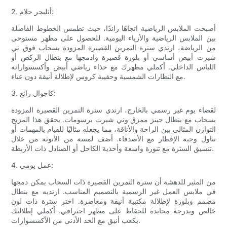
2. أثليجر جلام:
أصبحت الملابس الرياضية اتجاهًا رائدًا، حيث تطمس الخطوط الفاصلة
بين الملابس الرياضية والأزياء اليومية. للحصول على مظهر مستوحى
من الرياضة، ارتدي سترة التمرين القصيرة المزودة بسحاب فوق تي
شيرت أبيض أساسي أو بلوزة قصيرة وادمجها مع بنطال الركض أو
اللباس الداخلي. أكملي مظهرك مع حذاء رياضي أبيض وأكسسواراته
مع النظارات الشمسية وحقيبة كروس لإطلالة أنيقة دون عناء.
3. كاجوال رائع:
لقضاء يوم غير رسمي بالخارج، ارتدي سترة التمرين القصيرة المزودة
بسحاب مع بنطال جينز ممزق وتي شيرت برسومات. يحقق هذا المزيج
التوازن المثالي بين الراحة والأناقة، مما يجعله مثاليًا للقيام بالمهمات أو
تناول وجبة الإفطار مع الأصدقاء. أضف لمسة من الأنوثة من خلال
تنسيق السترة مع تنورة واسعة وأحذية الكاحل أو الصنادل ذات الأربطة.
4. عمل يومي:
من المثير للدهشة أن سترة التمرين القصيرة ذات السحاب يمكن دمجها
في ملابس العمل غير الرسمية بالتصميم المناسب. ارتديه مع بنطال
مصمم وبلوزة لإطلالة مكتبية أنيقة ومعاصرة. اختر سترة ذات لون
خالص وبدرجة محايدة للحفاظ على مظهر احترافي. أكملي إطلالتك
بكعب أنيق مع الحد الأدنى من الأكسسوارات.