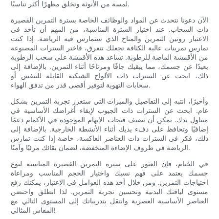
لمسة من الأنوثة وتخلق مظهرًا أكثر تناسبًا.
الآن دعونا نتحدث عن المواد والوظائف الخاصة بسترة التمرين القصيرة
ذات السحاب. عند اختيار السترة المناسبة، من المهم أن تأخذ في
الاعتبار روتين التمرين والمناخ الذي ستمارس فيه الرياضة. إذا كنت
تمارس تمرينات عالية الكثافة تجعلك تتعرق، فاختر السترات المصنوعة
من الأقمشة الماصة للرطوبة. تساعد هذه الأقمشة على سحب الرطوبة
بعيدًا عن جسمك، مما يبقيك جافًا ومرتاحًا أثناء التمرين. بالإضافة إلى
ذلك، ابحث عن السترات ذات الألواح الشبكية القابلة للتنفس أو
سحابات التهوية لتوفير أقصى قدر من تدفق الهواء.
وأخيرًا، انتبه إلى التفاصيل والميزات التي ستعزز تجربة التمرين بشكل
عام. ابحث عن السترات ذات الجيوب لإبقاء أغراضك الأساسية في
متناول يدك. يمكن أن تضيف فتحات الإبهام الموجودة في الأكمام دعمًا
إضافيًا وتحافظ على دفء يديك أثناء الأنشطة الخارجية. بالإضافة إلى
ذلك، فكر في السترات ذات العناصر العاكسة، خاصة إذا كنت تمارس
الرياضة في ظروف الإضاءة المنخفضة، لضمان بقائك مرئيًا وآمنًا.
في الختام، فإن العثور على سترة التمرين القصيرة المناسبة لنوع
جسمك يعتمد على فهم نسبك واختيار الحجم المناسب ومراعاة
احتياجات التمرين. ومن خلال أخذ هذه العوامل في الاعتبار، يمكنك رفع
مستوى لياقتك البدنية وتحسين تجربة التمرين. لذا انطلق واحتضن
العناصر الأساسية العصرية وانتقل بتدريباتك إلى المستوى التالي مع
المقاس المثالي!