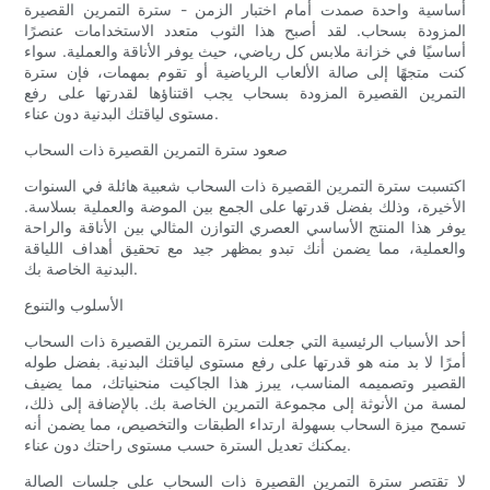
أساسية واحدة صمدت أمام اختبار الزمن - سترة التمرين القصيرة
المزودة بسحاب. لقد أصبح هذا الثوب متعدد الاستخدامات عنصرًا
أساسيًا في خزانة ملابس كل رياضي، حيث يوفر الأناقة والعملية. سواء
كنت متجهًا إلى صالة الألعاب الرياضية أو تقوم بمهمات، فإن سترة
التمرين القصيرة المزودة بسحاب يجب اقتناؤها لقدرتها على رفع
مستوى لياقتك البدنية دون عناء.
صعود سترة التمرين القصيرة ذات السحاب
اكتسبت سترة التمرين القصيرة ذات السحاب شعبية هائلة في السنوات
الأخيرة، وذلك بفضل قدرتها على الجمع بين الموضة والعملية بسلاسة.
يوفر هذا المنتج الأساسي العصري التوازن المثالي بين الأناقة والراحة
والعملية، مما يضمن أنك تبدو بمظهر جيد مع تحقيق أهداف اللياقة
البدنية الخاصة بك.
الأسلوب والتنوع
أحد الأسباب الرئيسية التي جعلت سترة التمرين القصيرة ذات السحاب
أمرًا لا بد منه هو قدرتها على رفع مستوى لياقتك البدنية. بفضل طوله
القصير وتصميمه المناسب، يبرز هذا الجاكيت منحنياتك، مما يضيف
لمسة من الأنوثة إلى مجموعة التمرين الخاصة بك. بالإضافة إلى ذلك،
تسمح ميزة السحاب بسهولة ارتداء الطبقات والتخصيص، مما يضمن أنه
يمكنك تعديل السترة حسب مستوى راحتك دون عناء.
لا تقتصر سترة التمرين القصيرة ذات السحاب على جلسات الصالة