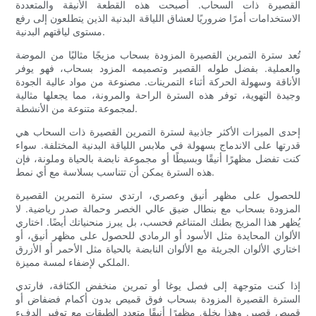
القصيرة ذات السحاب. أصبحت هذه القطعة الأنيقة والمتعددة
الاستخدامات أمرًا ضروريًا لعشاق اللياقة البدنية الذين يتطلعون إلى رفع
مستوى لياقتهم البدنية.
تُعد سترة التمرين القصيرة المزودة بسحاب مزيجًا مثاليًا من الموضة
والعملية. بفضل طوله القصير وتصميمه المزود بسحاب، فهو يوفر
الأناقة وسهولة الحركة أثناء التمرينات. مصنوعة من مواد عالية الجودة
وجيدة التهوية، توفر هذه السترة الراحة والمرونة، مما يجعلها مثالية
لمجموعة متنوعة من الأنشطة.
إحدى الميزات الأكثر جاذبية لسترة التمرين القصيرة ذات السحاب هي
قدرتها على الاندماج بسهولة في ملابس اللياقة البدنية المختلفة. سواء
كنت تفضل مظهرًا أنيقًا وبسيطًا أو مجموعة نابضة بالحياة وملونة، فإن
هذه السترة يمكن أن تتناسب بسلاسة مع أي نمط.
للحصول على مظهر أنيق وعصري، ارتدي سترة التمرين القصيرة
المزودة بسحاب مع بنطال ضيق عالي الخصر وحمالة صدر رياضية. لا
يُظهر هذا المزيج بطنك المتناغم فحسب، بل يبرز منحنياتك أيضًا. اختاري
الألوان المحايدة مثل الأسود أو الرمادي للحصول على مظهر أنيق، أو
اختاري الألوان الجريئة مع الألوان النابضة بالحياة مثل الأحمر أو الأزرق
الملكي لإضفاء لمسة مميزة.
إذا كنت متوجهة إلى فصل يوغا أو تمرين منخفض الكثافة، فارتدي
السترة القصيرة المزودة بسحاب فوق قميص بدون أكمام فضفاض أو
قميص قصير. وهذا يخلق مظهرًا أنيقًا متعدد الطبقات مع توفير الدفء