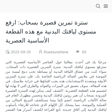
سترة تمرين قصيرة بسحاب: ارفع
مستوى لياقتك البدنية مع هذه القطعة
الأساسية العصرية
2023-09-25
Roadsunshisne
65
مرحبًا بك في أحدث مقالتنا حول العناصر الأساسية العصرية التي
سترفع مستوى لياقتك البدنية: سترة التمرين القصيرة ذات السحاب.
سواء كنت من عشاق اللياقة البدنية أو ببساطة تحب دمج لمسة من
الموضة في ملابس الصالة الرياضية الخاصة بك، فإن سترة التمرين
الأنيقة ومتعددة الاستخدامات هذه يجب اقتناؤها في خزانة ملابسك. في
هذه المقالة، سوف نتعمق في الميزات والفوائد والطرق التي لا نهاية لها
لتصميم هذه القطعة العصرية. اكتشف كيف يمكن لهذه السترة القصيرة
المزودة بسحاب أن تغير روتين لياقتك البدنية وتحسن مظهرك العام في
صالة الألعاب الرياضية. انضم إلينا بينما نستكشف المزيج المثالي بين
العملية والموضة، مما يمنحك كل الإلهام الذي تحتاجه للارتقاء بأسلوب
لياقتك البدنية إلى آفاق جديدة. تابع القراءة لكشف أسرار هذا العنصر