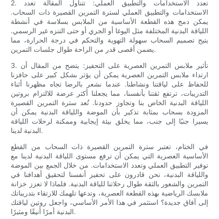
2. تعدد الاستخدامات والتطبيق العملي: تتناول المقالة تعدد
الاستخدامات والتطبيق العملي لسترة التمرين القصيرة ذات السحاب.
يمكن دمج هذه القطعة الأساسية من الملابس بسلاسة في أنشطة
اللياقة البدنية المختلفة مثل اليوغا أو الجري أو حتى التنزه غير الرسمي.
يتيح تصميم السحاب سهولة التهوية والتحكم في درجة الحرارة، مما
يضمن أقصى قدر من الراحة طوال جلسات التمرين.
3. تأثير ملابس التمرين العصرية على التحفيز: يتضح من المقال أن
ارتداء ملابس التمرين العصرية يمكن أن يؤثر بشكل كبير على حافزنا
للحفاظ على لياقتنا ونشاطنا. عندما نشعر بالرضا تجاه مظهرنا أثناء
التدريبات، ترتفع ثقتنا بأنفسنا، مما يجعلنا أكثر عرضة للالتزام بروتين
اللياقة البدنية الخاص بنا وتجاوز حدودنا. تُعد سترة التمرين القصيرة
المزودة بسحاب بمثابة تذكير بأن الموضة واللياقة البدنية يمكن أن
يسيرا جنبًا إلى جنب، مما يخلق بيئة إيجابية وممكنة لرحلات اللياقة
البدنية لدينا.
في الختام، تعتبر سترة التمرين القصيرة ذات السحاب من القطع
الأساسية العصرية التي يمكن أن ترفع مستوى اللياقة البدنية لدينا مع
توفير التطبيق العملي وتعدد الاستخدامات. من خلال الجمع بين الموضة
واللياقة البدنية، نحن قادرون على تحفيز أنفسنا لتحقيق أهدافنا في
التمرين والشعور بالثقة طوال رحلاتنا للياقة البدنية. فلماذا لا تعزز خزانة
ملابسك الرياضية بهذه القطعة العصرية، وتدعها تلهمك للارتقاء بتدريباتك
إلى آفاق جديدة؟ استثمر في هذا الأمر الأساسي، واجعل روتين لياقتك
البدنية أمرًا أنيقًا ومثيرًا.