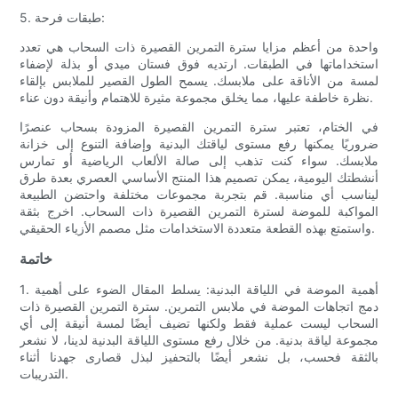
5. طبقات فرحة:
واحدة من أعظم مزايا سترة التمرين القصيرة ذات السحاب هي تعدد
استخداماتها في الطبقات. ارتديه فوق فستان ميدي أو بذلة لإضفاء
لمسة من الأناقة على ملابسك. يسمح الطول القصير للملابس بإلقاء
نظرة خاطفة عليها، مما يخلق مجموعة مثيرة للاهتمام وأنيقة دون عناء.
في الختام، تعتبر سترة التمرين القصيرة المزودة بسحاب عنصرًا
ضروريًا يمكنها رفع مستوى لياقتك البدنية وإضافة التنوع إلى خزانة
ملابسك. سواء كنت تذهب إلى صالة الألعاب الرياضية أو تمارس
أنشطتك اليومية، يمكن تصميم هذا المنتج الأساسي العصري بعدة طرق
ليناسب أي مناسبة. قم بتجربة مجموعات مختلفة واحتضن الطبيعة
المواكبة للموضة لسترة التمرين القصيرة ذات السحاب. اخرج بثقة
واستمتع بهذه القطعة متعددة الاستخدامات مثل مصمم الأزياء الحقيقي.
خاتمة
1. أهمية الموضة في اللياقة البدنية: يسلط المقال الضوء على أهمية
دمج اتجاهات الموضة في ملابس التمرين. سترة التمرين القصيرة ذات
السحاب ليست عملية فقط ولكنها تضيف أيضًا لمسة أنيقة إلى أي
مجموعة لياقة بدنية. من خلال رفع مستوى اللياقة البدنية لدينا، لا نشعر
بالثقة فحسب، بل نشعر أيضًا بالتحفيز لبذل قصارى جهدنا أثناء
التدريبات.