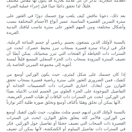
العلامة التجارية. تذكر أن كل علامة تجارية قد يكون لها مقاس مختلف
قليلاً، لذا تحقق دائمًا جيدًا قبل إجراء عملية الشراء.
بعد ذلك، دعونا نناقش كيف يلعب نوع جسمك دورًا في العثور على
سترة التمرين القصيرة المناسبة. تتميز أنواع الأجسام المختلفة بنسب
وأشكال مختلفة، ومن المهم العثور على سترة تناسب لياقتك البدنية
الفريدة.
بالنسبة لأولئك الذين يتمتعون بجسم رياضي أو جسم الساعة الرملية،
فكر في ارتداء سترة قصيرة بسحاب تبرز محيط خصرك. ابحث عن
السترات ذات الخياطة أو الفتحات التي تبرز منحنياتك. يمكن أيضًا أن
تضيف السترة المزودة بسحاب ذات الجزء السفلي المتسع قليلاً لمسة
أنثوية إلى مجموعة التمرين الخاصة بك.
إذا كان جسمك على شكل كمثرى، حيث يكون الوركين أوسع من
كتفيك، فمن الضروري العثور على سترة رياضية قصيرة بسحاب تحقق
التوازن بين أبعادك. اختاري السترات ذات التصميمات الجذابة أو
التفاصيل الموجودة على الجزء العلوي من الجسم لجذب الانتباه بعيدًا
عن الوركين. ابحث عن السترات ذات الياقات أو طيات الصدر العريضة،
لأنها يمكن أن تخلق وهمًا بأكتاف أوسع وتخلق صورة ظلية أكثر توازناً.
بالنسبة لأولئك الذين لديهم جسم مثلث مقلوب، حيث تكون كتفيك أوسع
من الوركين، فالأمر كله يتعلق بخلق التوازن. ابحث عن السترات
القصيرة ذات السحاب التي تضيف حجمًا أو تفاصيل حول الوركين. فكر
في السترات ذات تفاصيل البيبلوم أو الكشكشة، لأنها يمكن أن تضيف