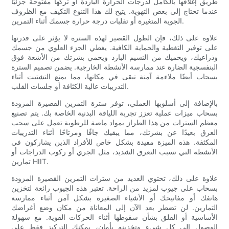
طريق إغلاقها بالكامل لدرجات الحرارة الباردة أو تركها مفتوحة جزئيًا
عندما تحتاج إلى بعض التهوية. يتيح لك هذا التنوع التكيف مع الظروف
الجوية المتغيرة أو تقلبات درجة حرارة جسمك أثناء التمرين.
علاوة على ذلك، فإن الطول القصير لهذه السترة لا يؤثر على قدرتها
على توفير التغطية والحماية الكافية. يغطي الجزء العلوي من جسمك
وذراعيك، ويحميك من النسيم البارد ويحمي بشرتك من الأشعة فوق
البنفسجية الضارة عند ممارسة الأنشطة الخارجية. يضمن تصميم السترة
بسحاب أيضًا ملاءمة آمنة تبقى في مكانها، مما يمنع التشتيت أثناء
التدريبات عالية الكثافة أو جلسات القلب.
بالإضافة إلى أسلوبها العملي، توفر سترة التمرين القصيرة المزودة
بسحاب ميزات عملية تعزز تجربة اللياقة البدنية الخاصة بك. يتم تصنيع
معظم السترات من هذا الطراز بمواد ماصة للرطوبة تعمل على سحب
العرق بعيدًا عن بشرتك، مما يبقيك جافًا ومرتاحًا أثناء التدريبات
المكثفة. هذه الميزة مفيدة بشكل خاص للأفراد الذين يشاركون في
الأنشطة التي تسبب التعرق الشديد، مثل الجري أو ركوب الدراجات أو
تمارين HIIT.
علاوة على ذلك، تحتوي العديد من سترات التمرين القصيرة المزودة
بسحاب على جيوب لمزيد من الراحة. تعتبر هذه الجيوب رائعة لتخزين
هاتفك أو مفاتيحك أو الأشياء الصغيرة بشكل آمن أثناء ممارسة
التمارين. لن تضطر بعد الآن إلى المعاناة من مكان وضع أغراضك
الأساسية أو القلق بشأن سقوطها أثناء الحركات القوية. مع سهولة
الوصول إلى كل شيء وتخزينه بأمان، يمكنك التركيز فقط على