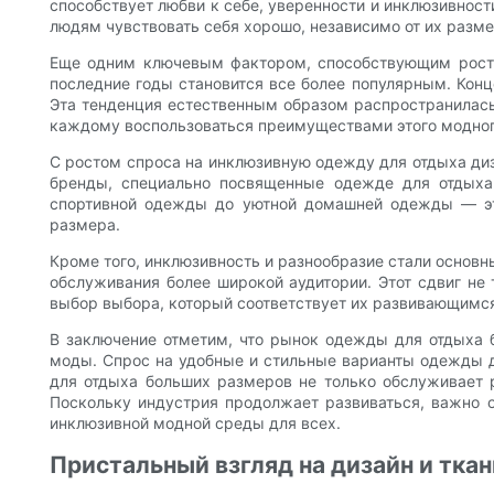
способствует любви к себе, уверенности и инклюзивнос
людям чувствовать себя хорошо, независимо от их разме
Еще одним ключевым фактором, способствующим росту э
последние годы становится все более популярным. Кон
Эта тенденция естественным образом распространилась
каждому воспользоваться преимуществами этого модного
С ростом спроса на инклюзивную одежду для отдыха диз
бренды, специально посвященные одежде для отдыха
спортивной одежды до уютной домашней одежды — эт
размера.
Кроме того, инклюзивность и разнообразие стали основ
обслуживания более широкой аудитории. Этот сдвиг не
выбор выбора, который соответствует их развивающимся
В заключение отметим, что рынок одежды для отдыха б
моды. Спрос на удобные и стильные варианты одежды дл
для отдыха больших размеров не только обслуживает р
Поскольку индустрия продолжает развиваться, важно о
инклюзивной модной среды для всех.
Пристальный взгляд на дизайн и тка