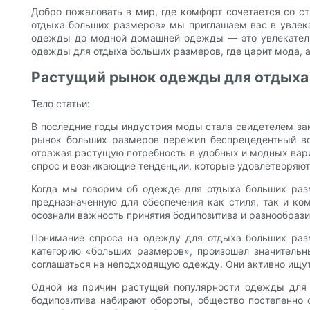
Добро пожаловать в мир, где комфорт сочетается со с
отдыха больших размеров» мы приглашаем вас в увлека
одежды до модной домашней одежды — это увлекательн
одежды для отдыха больших размеров, где царит мода, а 
Растущий рынок одежды для отдыха 
Тело статьи:
В последние годы индустрия моды стала свидетелем за
рынок больших размеров пережил беспрецедентный всп
отражая растущую потребность в удобных и модных вари
спрос и возникающие тенденции, которые удовлетворяют
Когда мы говорим об одежде для отдыха больших раз
предназначенную для обеспечения как стиля, так и ко
осознали важность принятия бодипозитива и разнообрази
Понимание спроса на одежду для отдыха больших разм
категорию «больших размеров», произошел значительн
соглашаться на неподходящую одежду. Они активно ищут 
Одной из причин растущей популярности одежды для 
бодипозитива набирают обороты, общество постепенно 