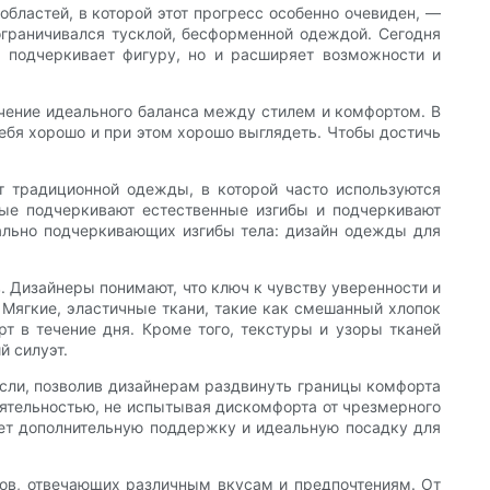
областей, в которой этот прогресс особенно очевиден, —
граничивался тусклой, бесформенной одеждой. Сегодня
 подчеркивает фигуру, но и расширяет возможности и
чение идеального баланса между стилем и комфортом. В
ебя хорошо и при этом хорошо выглядеть. Чтобы достичь
 традиционной одежды, в которой часто используются
ые подчеркивают естественные изгибы и подчеркивают
ально подчеркивающих изгибы тела: дизайн одежды для
. Дизайнеры понимают, что ключ к чувству уверенности и
 Мягкие, эластичные ткани, такие как смешанный хлопок
т в течение дня. Кроме того, текстуры и узоры тканей
й силуэт.
асли, позволив дизайнерам раздвинуть границы комфорта
ятельностью, не испытывая дискомфорта от чрезмерного
ет дополнительную поддержку и идеальную посадку для
тов, отвечающих различным вкусам и предпочтениям. От