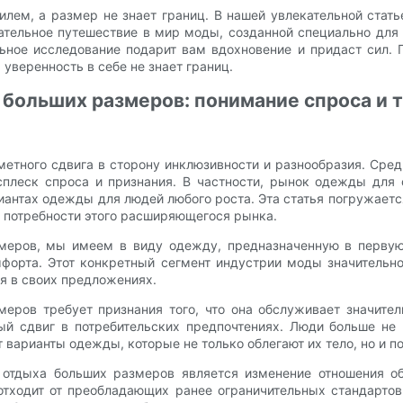
тилем, а размер не знает границ. В нашей увлекательной ста
тельное путешествие в мир моды, созданной специально для 
ое исследование подарит вам вдохновение и придаст сил. 
уверенность в себе не знает границ.
больших размеров: понимание спроса и 
метного сдвига в сторону инклюзивности и разнообразия. Сре
леск спроса и признания. В частности, рынок одежды для 
антах одежды для людей любого роста. Эта статья погружает
 потребности этого расширяющегося рынка.
меров, мы имеем в виду одежду, предназначенную в первую
мфорта. Этот конкретный сегмент индустрии моды значительн
я в своих предложениях.
еров требует признания того, что она обслуживает значите
ый сдвиг в потребительских предпочтениях. Люди больше не
варианты одежды, которые не только облегают их тело, но и п
отдыха больших размеров является изменение отношения об
отходит от преобладающих ранее ограничительных стандартов