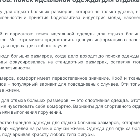
 для отдыха больших размеров, которая не только удобна, но
енности и принятия бодипозитива индустрия моды, наконец
ей и вариантов: поиск идеальной одежды для отдыха боль
ов. Мы стремимся предоставить ценную информацию о разнооб
для отдыха для любого случая.
юди больших размеров, когда дело доходит до поиска одежды
моды фокусировалась на стандартных размерах, оставляя л
нклюзивности.
меров, комфорт имеет первостепенное значение. Крой и тка
в – популярный вариант для повседневных случаев. Эти топы
за жизни.
 для отдыха больших размеров, — это спортивная одежда. Это
емя чувствовать себя комфортно. Варианты для спортивного от
 или выполнения поручений.
ожество брендов одежды для отдыха больших размеров, которы
бор моделей на разные случаи жизни. Одежда для отдыха бо
 подчеркивая красоту любого типа фигуры.