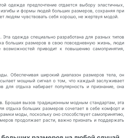
той одежде предпочтение отдается выбору эластичных,
 изгибы и формы людей больших размеров, сохраняя при
яет людям чувствовать себя хорошо, не жертвуя модой.
 Эта одежда специально разработана для разных типов
ыха больших размеров в свою повседневную жизнь, люди
е возможностей приводит к повышению самопринятия,
ды. Обеспечивая широкий диапазон размеров тела, он
посылает мощный сигнал о том, что каждый заслуживает
в для отдыха набирает популярность и признание, она
в. Брошая вызов традиционным модным стандартам, эта
ля отдыха больших размеров сочетает в себе комфорт и
а рамки моды, поскольку оно способствует самопринятию,
змеров продолжает расти, важно признать и поддержать
 больших размеров на любой случай