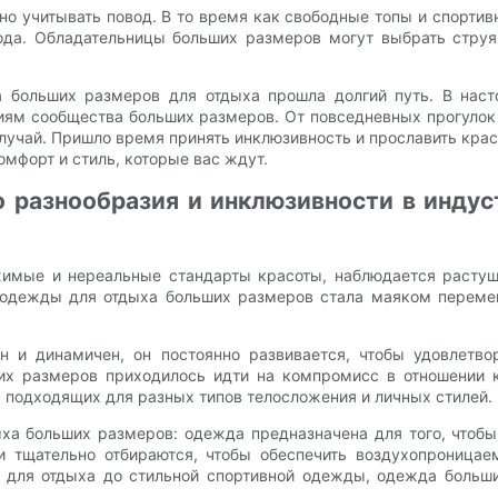
 учитывать повод. В то время как свободные топы и спортив
ода. Обладательницы больших размеров могут выбрать струя
а больших размеров для отдыха прошла долгий путь. В наст
иям сообщества больших размеров. От повседневных прогулок
учай. Пришло время принять инклюзивность и прославить красо
мфорт и стиль, которые вас ждут.
о разнообразия и инклюзивности в инду
жимые и нереальные стандарты красоты, наблюдается растущ
 одежды для отдыха больших размеров стала маяком перемен
и динамичен, он постоянно развивается, чтобы удовлетвор
ших размеров приходилось идти на компромисс в отношении 
 подходящих для разных типов телосложения и личных стилей.
ха больших размеров: одежда предназначена для того, чтоб
и тщательно отбираются, чтобы обеспечить воздухопроницаем
 для отдыха до стильной спортивной одежды, одежда больши