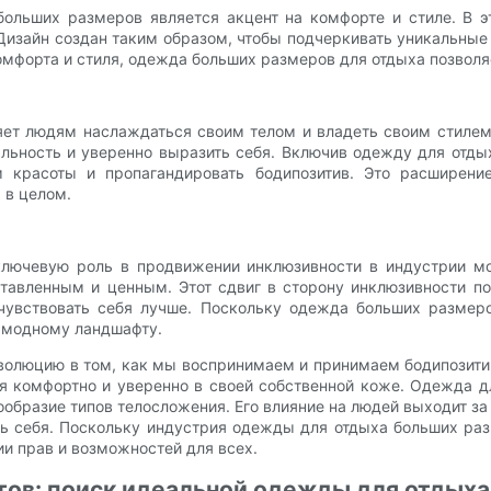
ольших размеров является акцент на комфорте и стиле. В э
изайн создан таким образом, чтобы подчеркивать уникальные
комфорта и стиля, одежда больших размеров для отдыха позвол
ет людям наслаждаться своим телом и владеть своим стилем.
льность и уверенно выразить себя. Включив одежду для отд
 красоты и пропагандировать бодипозитив. Это расширени
 в целом.
лючевую роль в продвижении инклюзивности в индустрии мо
ставленным и ценным. Этот сдвиг в сторону инклюзивности 
чувствовать себя лучше. Поскольку одежда больших размеро
у модному ландшафту.
волюцию в том, как мы воспринимаем и принимаем бодипозити
я комфортно и уверенно в своей собственной коже. Одежда д
ообразие типов телосложения. Его влияние на людей выходит з
ть себя. Поскольку индустрия одежды для отдыха больших ра
и прав и возможностей для всех.
тов: поиск идеальной одежды для отдыха