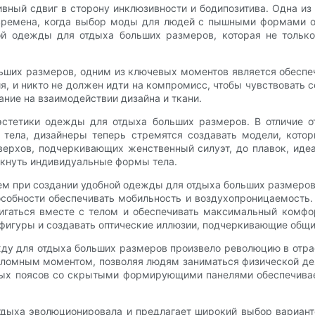
ный сдвиг в сторону инклюзивности и бодипозитива. Одна из 
времена, когда выбор моды для людей с пышными формами о
ой одежды для отдыха больших размеров, которая не только
льших размеров, одним из ключевых моментов является обеспе
 и никто не должен идти на компромисс, чтобы чувствовать с
ание на взаимодействии дизайна и ткани.
стетики одежды для отдыха больших размеров. В отличие от
тела, дизайнеры теперь стремятся создавать модели, котор
верхов, подчеркивающих женственный силуэт, до плавок, иде
ркнуть индивидуальные формы тела.
ем при создании удобной одежды для отдыха больших размеров
собности обеспечивать мобильность и воздухопроницаемость.
вигаться вместе с телом и обеспечивать максимальный комфор
фигуры и создавать оптические иллюзии, подчеркивающие общи
жду для отдыха больших размеров произвело революцию в отр
реломным моментом, позволяя людям заниматься физической де
чных поясов со скрытыми формирующими панелями обеспечива
тдыха эволюционировала и предлагает широкий выбор вариан