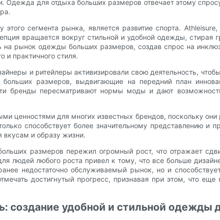
ти. Одежда для отдыха больших размеров отвечает этому спрос
ра.
того сегмента рынка, является развитие спорта. Athleisure
цепция вращается вокруг стильной и удобной одежды, стирая 
 на рынок одежды больших размеров, создав спрос на инклюз
 и практичного стиля.
айнеры и ритейлеры активизировали свою деятельность, чтоб
 больших размеров, выдвигающие на передний план иннова
и бренды пересматривают нормы моды и дают возможность
ными ценностями для многих известных брендов, поскольку они
 только способствует более значительному представлению и п
 вкусам и образу жизни.
ольших размеров пережил огромный рост, что отражает сдви
я людей любого роста привел к тому, что все больше дизайне
анее недостаточно обслуживаемый рынок, но и способствует
тмечать достигнутый прогресс, признавая при этом, что еще 
нь: создание удобной и стильной одежды