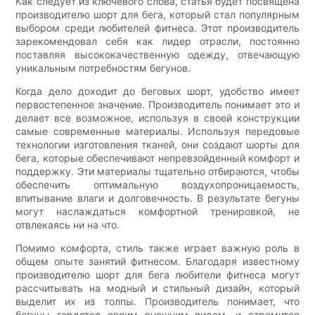
Как следует из ключевого слова, статья будет посвящена
производителю шорт для бега, который стал популярным
выбором среди любителей фитнеса. Этот производитель
зарекомендовал себя как лидер отрасли, постоянно
поставляя высококачественную одежду, отвечающую
уникальным потребностям бегунов.
Когда дело доходит до беговых шорт, удобство имеет
первостепенное значение. Производитель понимает это и
делает все возможное, используя в своей конструкции
самые современные материалы. Используя передовые
технологии изготовления тканей, они создают шорты для
бега, которые обеспечивают непревзойденный комфорт и
поддержку. Эти материалы тщательно отбираются, чтобы
обеспечить оптимальную воздухопроницаемость,
впитывание влаги и долговечность. В результате бегуны
могут наслаждаться комфортной тренировкой, не
отвлекаясь ни на что.
Помимо комфорта, стиль также играет важную роль в
общем опыте занятий фитнесом. Благодаря известному
производителю шорт для бега любители фитнеса могут
рассчитывать на модный и стильный дизайн, который
выделит их из толпы. Производитель понимает, что
бегуны гордятся своим внешним видом, и стремится