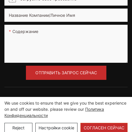
Название Компании/Личное Имя
Содержание
ОТПРАВИТЬ ЗАПРОС СЕЙЧАС
We use cookies to ensure that we give you the best experience
on and off our website. please review our
Политика
Авторское право © 2012-2023 Компания
Конфиденциальности
Guangzhou Road Sunshine Sports Wear co., Ltd. |
Карта сайта
Reject
Настройки cookie
СОГЛАСЕН СЕЙЧАС