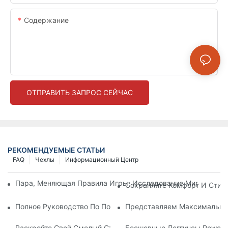
Содержание
ОТПРАВИТЬ ЗАПРОС СЕЙЧАС
РЕКОМЕНДУЕМЫЕ СТАТЬИ
FAQ
Чехлы
Информационный Центр
Пара, Меняющая Правила Игры: Исследование Мира Бесшо
Сохраняйте Комфорт И Стил
Полное Руководство По Поиску Идеальных Бесшовных Легг
Представляем Максимальный
Раскройте Свой Смелый Стиль С Яркими Красными Бесшов
Бесшовные Леггинсы Power 