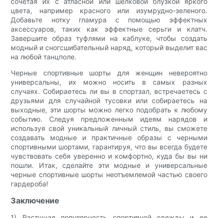
сочетая их с атласной или шелковой блузкой яркого
цвета, например красного или изумрудно-зеленого.
Добавьте нотку гламура с помощью эффектных
аксессуаров, таких как эффектные серьги и клатч.
Завершите образ туфлями на каблуке, чтобы создать
модный и сногсшибательный наряд, который выделит вас
на любой танцполе.
Черные спортивные шорты для женщин невероятно
универсальны, их можно носить в самых разных
случаях. Собираетесь ли вы в спортзал, встречаетесь с
друзьями для случайной тусовки или собираетесь на
выходные, эти шорты можно легко подобрать к любому
событию. Следуя предложенным идеям нарядов и
используя свой уникальный личный стиль, вы сможете
создавать модные и практичные образы с черными
спортивными шортами, гарантируя, что вы всегда будете
чувствовать себя уверенно и комфортно, куда бы вы ни
пошли. Итак, сделайте эти модные и универсальные
черные спортивные шорты неотъемлемой частью своего
гардероба!
Заключение
1) Растущая популярность спортивной одежды и ее