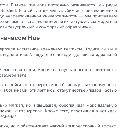
ртом. В мире, где мода постоянно развивается, мы рады
Brushed. В этой статье мы углубимся в инновационные
 до непревзойденной универсальности — мы приглашаем
зависимо от того, являетесь ли вы энтузиастом моды или
ести безупречный и комфортный образ жизни.
 начесом Hue
ержала испытание временем: леггинсы. Ходите ли вы в
 и для стиля. А когда дело доходит до поиска идеальной
 смесовой ткани, мягкие на ощупь и плотно прилегают к
размера тела.
ко перейти от тренировки к обычному выходному дню.
й и ботинками, эти леггинсы станут неотъемлемой частью
лько мягкая, но и дышащая, обеспечивая максимальную
нсивных тренировок. Кроме того, эластичная в четырех
теснения.
адку, но и обеспечивает мягкий компрессионный эффект.