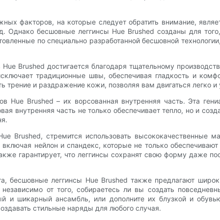
ажных факторов, на которые следует обратить внимание, явля
. Однако бесшовные леггинсы Hue Brushed созданы для того
товленные по специально разработанной бесшовной технологии,
ue Brushed достигается благодаря тщательному производстве
исключает традиционные швы, обеспечивая гладкость и комф
ть трение и раздражение кожи, позволяя вам двигаться легко и 
 Hue Brushed – их ворсованная внутренняя часть. Эта гени
ая внутренняя часть не только обеспечивает тепло, но и соз
ня.
Hue Brushed, стремится использовать высококачественные ма
 включая нейлон и спандекс, которые не только обеспечиваю
кже гарантирует, что леггинсы сохранят свою форму даже пос
а, бесшовные леггинсы Hue Brushed также предлагают широки
, независимо от того, собираетесь ли вы создать повседнев
й и шикарный ансамбль, или дополните их блузкой и обувью
создавать стильные наряды для любого случая.