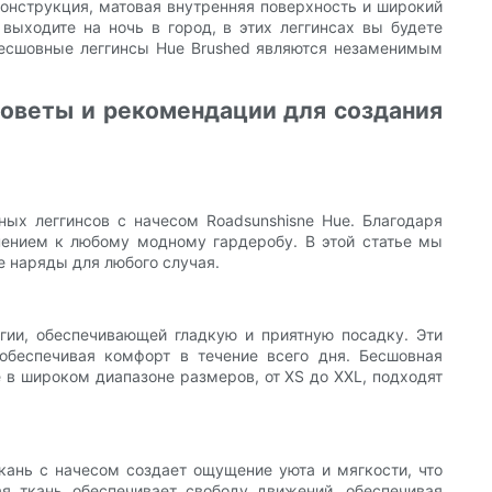
конструкция, матовая внутренняя поверхность и широкий
выходите на ночь в город, в этих леггинсах вы будете
 бесшовные леггинсы Hue Brushed являются незаменимым
советы и рекомендации для создания
ных леггинсов с начесом Roadsunshisne Hue. Благодаря
нением к любому модному гардеробу. В этой статье мы
е наряды для любого случая.
гии, обеспечивающей гладкую и приятную посадку. Эти
обеспечивая комфорт в течение всего дня. Бесшовная
е в широком диапазоне размеров, от XS до XXL, подходят
кань с начесом создает ощущение уюта и мягкости, что
я ткань обеспечивает свободу движений, обеспечивая