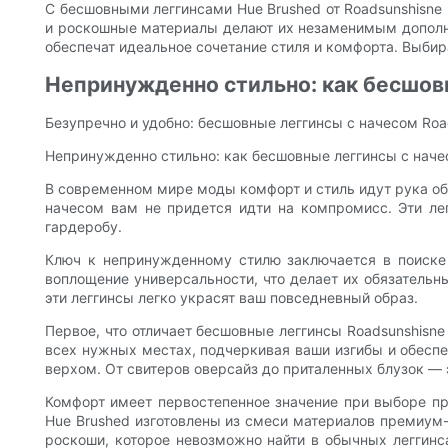
С бесшовными леггинсами Hue Brushed от Roadsunshisne
и роскошные материалы делают их незаменимым дополнен
обеспечат идеальное сочетание стиля и комфорта. Выби
Непринужденно стильно: как бесшов
Безупречно и удобно: бесшовные леггинсы с начесом Roa
Непринужденно стильно: как бесшовные леггинсы с наче
В современном мире моды комфорт и стиль идут рука об
начесом вам не придется идти на компромисс. Эти ле
гардеробу.
Ключ к непринужденному стилю заключается в поиске
воплощение универсальности, что делает их обязатель
эти леггинсы легко украсят ваш повседневный образ.
Первое, что отличает бесшовные леггинсы Roadsunshisne
всех нужных местах, подчеркивая ваши изгибы и обеспе
верхом. От свитеров оверсайз до приталенных блузок — э
Комфорт имеет первостепенное значение при выборе пр
Hue Brushed изготовлены из смеси материалов премиум
роскоши, которое невозможно найти в обычных леггинса