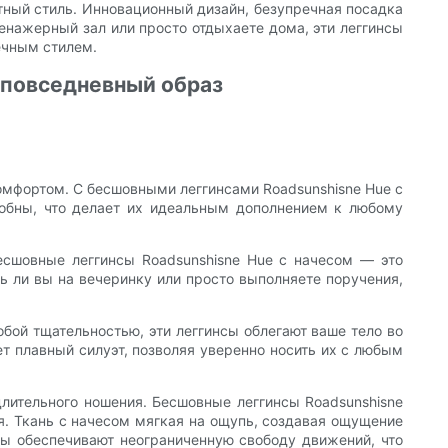
тный стиль. Инновационный дизайн, безупречная посадка
енажерный зал или просто отдыхаете дома, эти леггинсы
ечным стилем.
 повседневный образ
омфортом. С бесшовными леггинсами Roadsunshisne Hue с
добны, что делает их идеальным дополнением к любому
сшовные леггинсы Roadsunshisne Hue с начесом — это
 ли вы на вечеринку или просто выполняете поручения,
обой тщательностью, эти леггинсы облегают ваше тело во
т плавный силуэт, позволяя уверенно носить их с любым
лительного ношения. Бесшовные леггинсы Roadsunshisne
. Ткань с начесом мягкая на ощупь, создавая ощущение
нсы обеспечивают неограниченную свободу движений, что