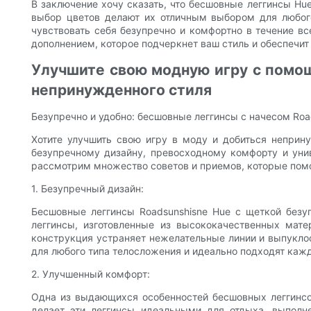
В заключение хочу сказать, что бесшовные леггинсы Hu
выбор цветов делают их отличным выбором для любого 
чувствовать себя безупречно и комфортно в течение в
дополнением, которое подчеркнет ваш стиль и обеспечи
Улучшите свою модную игру с помощ
непринужденного стиля
Безупречно и удобно: бесшовные леггинсы с начесом Roa
Хотите улучшить свою игру в моду и добиться неприну
безупречному дизайну, превосходному комфорту и уни
рассмотрим множество советов и приемов, которые помо
1. Безупречный дизайн:
Бесшовные леггинсы Roadsunshisne Hue с щеткой безу
леггинсы, изготовленные из высококачественных мат
конструкция устраняет нежелательные линии и выпуклост
для любого типа телосложения и идеально подходят каж
2. Улучшенный комфорт:
Одна из выдающихся особенностей бесшовных леггинсов
делает эти леггинсы идеальными для отдыха, выполн