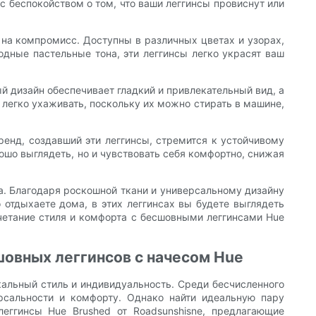
с беспокойством о том, что ваши леггинсы провиснут или
на компромисс. Доступны в различных цветах и ​​узорах,
одные пастельные тона, эти леггинсы легко украсят ваш
й дизайн обеспечивает гладкий и привлекательный вид, а
 легко ухаживать, поскольку их можно стирать в машине,
ренд, создавший эти леггинсы, стремится к устойчивому
ошо выглядеть, но и чувствовать себя комфортно, снижая
а. Благодаря роскошной ткани и универсальному дизайну
 отдыхаете дома, в этих леггинсах вы будете выглядеть
очетание стиля и комфорта с бесшовными леггинсами Hue
шовных леггинсов с начесом Hue
альный стиль и индивидуальность. Среди бесчисленного
рсальности и комфорту. Однако найти идеальную пару
еггинсы Hue Brushed от Roadsunshisne, предлагающие