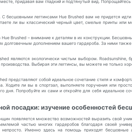
месте, придавая вам гладкий и подтянутый вид. Попрощайтесь 
 С бесшовными леггинсами Hue Brushed вам не придется идти 
таете ли вы классический черный цвет, смелые принты или м
ue Brushed – внимание к деталям в их конструкции. Бесшовны
их долговечным дополнением вашего гардероба. За ними также
hed являются экологически чистым выбором. Roadsunshine, б
производства. Выбирая эти леггинсы, вы можете не только хор
shed представляют собой идеальное сочетание стиля и комфорт
 Ходите ли вы в спортзал, выполняете поручения или просто
его дня. Попробуйте их сами и откройте для себя идеальное с
ой посадки: изучение особенностей бес
енщин появляется множество возможностей выразить свой уник
ъемлемой частью многих гардеробов благодаря своей униве
 непросто. Именно здесь на помощь приходят бесшовные л