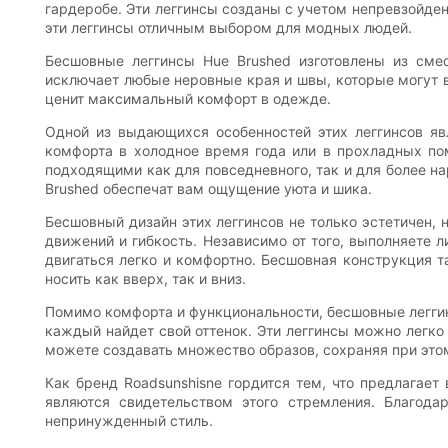
гардеробе. Эти леггинсы созданы с учетом непревзойденн
эти леггинсы отличным выбором для модных людей.
Бесшовные леггинсы Hue Brushed изготовлены из сме
исключает любые неровные края и швы, которые могут в
ценит максимальный комфорт в одежде.
Одной из выдающихся особенностей этих леггинсов яв
комфорта в холодное время года или в прохладных пом
подходящими как для повседневного, так и для более на
Brushed обеспечат вам ощущение уюта и шика.
Бесшовный дизайн этих леггинсов не только эстетичен, 
движений и гибкость. Независимо от того, выполняете л
двигаться легко и комфортно. Бесшовная конструкция 
носить как вверх, так и вниз.
Помимо комфорта и функциональности, бесшовные леггинс
каждый найдет свой оттенок. Эти леггинсы можно легко
можете создавать множество образов, сохраняя при это
Как бренд Roadsunshisne гордится тем, что предлагае
являются свидетельством этого стремления. Благод
непринужденный стиль.