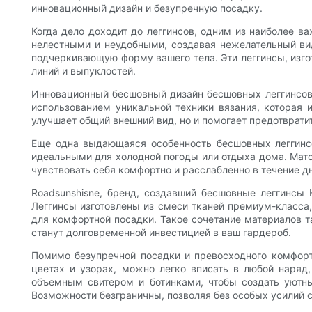
инновационный дизайн и безупречную посадку.
Когда дело доходит до леггинсов, одним из наиболее в
нелестными и неудобными, создавая нежелательный вид
подчеркивающую форму вашего тела. Эти леггинсы, изго
линий и выпуклостей.
Инновационный бесшовный дизайн бесшовных леггинсов H
использованием уникальной техники вязания, которая 
улучшает общий внешний вид, но и помогает предотврати
Еще одна выдающаяся особенность бесшовных леггинсов
идеальными для холодной погоды или отдыха дома. Матов
чувствовать себя комфортно и расслабленно в течение д
Roadsunshisne, бренд, создавший бесшовные леггинсы 
Леггинсы изготовлены из смеси тканей премиум-класса,
для комфортной посадки. Такое сочетание материалов та
станут долговременной инвестицией в ваш гардероб.
Помимо безупречной посадки и превосходного комфорт
цветах и ​​узорах, можно легко вписать в любой наряд
объемным свитером и ботинками, чтобы создать уютны
Возможности безграничны, позволяя без особых усилий 