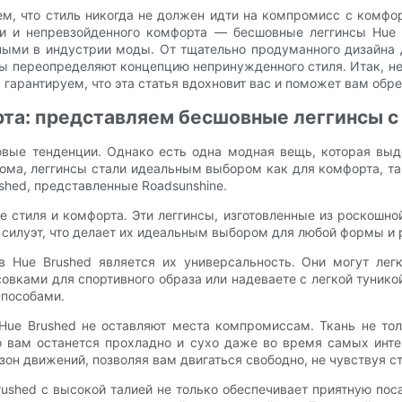
м, что стиль никогда не должен идти на компромисс с комфо
ки и непревзойденного комфорта — бесшовные леггинсы Hue 
нными в индустрии моды. От тщательно продуманного дизайна
нсы переопределяют концепцию непринужденного стиля. Итак, не
гарантируем, что эта статья вдохновит вас и поможет вам обр
рта: представляем бесшовные леггинсы с
овые тенденции. Однако есть одна модная вещь, которая выд
ома, леггинсы стали идеальным выбором как для комфорта, так
shed, представленные Roadsunshine.
 стиля и комфорта. Эти леггинсы, изготовленные из роскошной
силуэт, что делает их идеальным выбором для любой формы и 
в Hue Brushed является их универсальность. Они могут лег
ссовками для спортивного образа или надеваете с легкой тунико
способами.
 Hue Brushed не оставляют места компромиссам. Ткань не то
то вам останется прохладно и сухо даже во время самых инте
он движений, позволяя вам двигаться свободно, не чувствуя с
ushed с высокой талией не только обеспечивает приятную пос