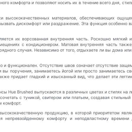
ого комфорта и позволяют носить их в течение всего дня, стил
си высококачественных материалов, обеспечивающих ощуще
ызвать дискомфорт или раздражение. Эта функция особенно ва
ляется их ворсованная внутренняя часть. Роскошно мягкий и
ещениях с кондиционером. Матовая внутренняя часть также д
рядного случая. Независимо от того, отдыхаете ли вы дома или
но и функционален. Отсутствие швов означает отсутствие защ
и вы поручения, занимаетесь йогой или просто занимаетесь с
также придает гладкий и изысканный вид, что делает эти ле
ы Hue Brushed выпускаются в различных цветах и ​​стилях на л
 сочетать с туникой, свитером или платьем, создавая стильны
м комфорт.
т высококачественную продукцию, в которой приоритетом явля
аря непревзойденному комфорту и неподвластному времени 