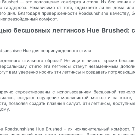
e Brushed — это воплощение комфорта и стиля. Их бесшовная 
гардероба. Независимо от того, отдыхаете ли вы дома или 
сего дня. Благодаря приверженности Roadsunshisne качеству,
т непревзойденный комфорт.
ью бесшовных леггинсов Hue Brushed: 
dsunshisne Hue для непринужденного стиля
жденного стильного образа? Не ищите ничего, кроме бесшов
версальному стилю эти леггинсы станут незаменимым допол
гут вам уверенно носить эти леггинсы и создавать потрясающи
пречно спроектированы с использованием бесшовной техноло
ериалов, создают ощущение маслянистой мягкости на коже, 
и, позволяя создать плавный силуэт. Эти леггинсы, доступны
дому.
 Roadsunshisne Hue Brushed – их исключительный комфорт. Т
ения поручений или даже тренировок. Эластичная и дышаща