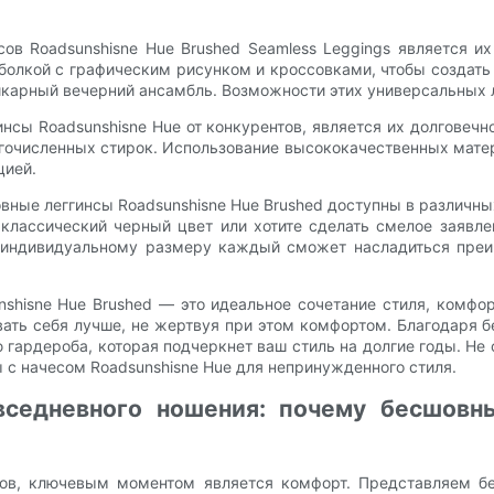
в Roadsunshisne Hue Brushed Seamless Leggings является их
болкой с графическим рисунком и кроссовками, чтобы создать
шикарный вечерний ансамбль. Возможности этих универсальных 
нсы Roadsunshisne Hue от конкурентов, является их долговечн
гочисленных стирок. Использование высококачественных матер
цией.
ные леггинсы Roadsunshisne Hue Brushed доступны в различных 
классический черный цвет или хотите сделать смелое заявлен
 индивидуальному размеру каждый сможет насладиться преи
shisne Hue Brushed — это идеальное сочетание стиля, комфор
вать себя лучше, не жертвуя при этом комфортом. Благодаря
 гардероба, которая подчеркнет ваш стиль на долгие годы. Не
 с начесом Roadsunshisne Hue для непринужденного стиля.
седневного ношения: почему бесшовн
нсов, ключевым моментом является комфорт. Представляем б