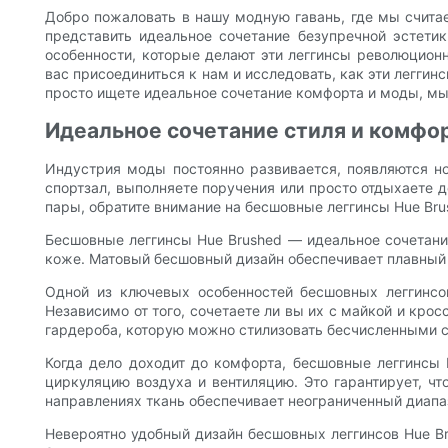
Добро пожаловать в нашу модную гавань, где мы считае
представить идеальное сочетание безупречной эстети
особенности, которые делают эти леггинсы революцио
вас присоединиться к нам и исследовать, как эти легги
просто ищете идеальное сочетание комфорта и моды, мы 
Идеальное сочетание стиля и комфо
Индустрия моды постоянно развивается, появляются н
спортзал, выполняете поручения или просто отдыхаете д
пары, обратите внимание на бесшовные леггинсы Hue Bru
Бесшовные леггинсы Hue Brushed — идеальное сочетание
коже. Матовый бесшовный дизайн обеспечивает плавный 
Одной из ключевых особенностей бесшовных леггинсо
Независимо от того, сочетаете ли вы их с майкой и кро
гардероба, которую можно стилизовать бесчисленными 
Когда дело доходит до комфорта, бесшовные леггинсы
циркуляцию воздуха и вентиляцию. Это гарантирует, ч
направлениях ткань обеспечивает неограниченный диапаз
Невероятно удобный дизайн бесшовных леггинсов Hue Br