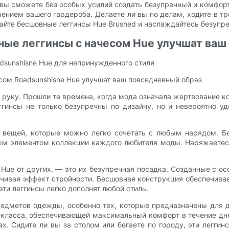
 вы сможете без особых усилий создать безупречный и комфор
ием вашего гардероба. Делаете ли вы по делам, ходите в тр
райте бесшовные леггинсы Hue Brushed и наслаждайтесь безупр
ные леггинсы с начесом Hue улучшат ваш
dsunshisne Hue для непринужденного стиля
сом Roadsunshisne Hue улучшат ваш повседневный образ
 руку. Прошли те времена, когда мода означала жертвование к
ггинсы не только безупречны по дизайну, но и невероятно у
 вещей, которые можно легко сочетать с любым нарядом. Бе
ным элементом коллекции каждого любителя моды. Наряжаетесь
 Hue от других, — это их безупречная посадка. Созданные с ос
чивая эффект стройности. Бесшовная конструкция обеспечивае
ти леггинсы легко дополнят любой стиль.
едметов одежды, особенно тех, которые предназначены для д
-класса, обеспечивающей максимальный комфорт в течение дня
х. Сидите ли вы за столом или бегаете по городу, эти легги