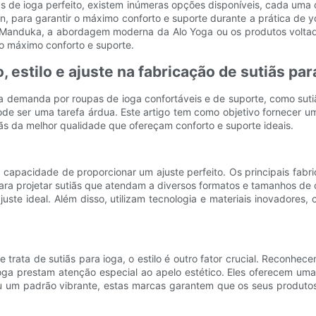
iãs de ioga perfeito, existem inúmeras opções disponíveis, cada uma
gn, para garantir o máximo conforto e suporte durante a prática de 
a Manduka, a abordagem moderna da Alo Yoga ou os produtos voltad
o máximo conforto e suporte.
 estilo e ajuste na fabricação de sutiãs par
demanda por roupas de ioga confortáveis ​​e de suporte, como suti
ode ser uma tarefa árdua. Este artigo tem como objetivo fornecer u
s da melhor qualidade que ofereçam conforto e suporte ideais.
capacidade de proporcionar um ajuste perfeito. Os principais fabr
ara projetar sutiãs que atendam a diversos formatos e tamanhos d
te ideal. Além disso, utilizam tecnologia e materiais inovadores, c
 trata de sutiãs para ioga, o estilo é outro fator crucial. Reconh
 ioga prestam atenção especial ao apelo estético. Eles oferecem um
co ou um padrão vibrante, estas marcas garantem que os seus pr