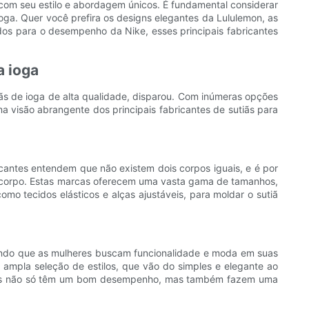
 com seu estilo e abordagem únicos. É fundamental considerar
yoga. Quer você prefira os designs elegantes da Lululemon, as
os para o desempenho da Nike, esses principais fabricantes
a ioga
ãs de ioga de alta qualidade, disparou. Com inúmeras opções
ma visão abrangente dos principais fabricantes de sutiãs para
icantes entendem que não existem dois corpos iguais, e é por
e corpo. Estas marcas oferecem uma vasta gama de tamanhos,
omo tecidos elásticos e alças ajustáveis, para moldar o sutiã
ecendo que as mulheres buscam funcionalidade e moda em suas
a ampla seleção de estilos, que vão do simples e elegante ao
odutos não só têm um bom desempenho, mas também fazem uma