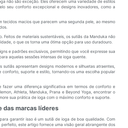
oga não são exceção. Eles oferecem uma variedade de estilos
pelo seu conforto excepcional e designs inovadores, como a
ãs com tecidos macios que parecem uma segunda pele, ao mesmo
dos.
 Feitos de materiais sustentáveis, os sutiãs da Manduka não
lidade, o que os torna uma ótima opção para uso duradouro.
signs e padrões exclusivos, permitindo que você expresse sua
para aquelas sessões intensas de ioga quente.
 sutiãs apresentam designs modernos e silhuetas atraentes,
 conforto, suporte e estilo, tornando-os uma escolha popular
 fazer uma diferença significativa em termos de conforto e
lulemon, Athleta, Manduka, Prana e Beyond Yoga, encontrar o
imore sua prática de ioga com o máximo conforto e suporte.
e das marcas líderes
para garantir isso é um sutiã de ioga de boa qualidade. Com
a perfeito, este artigo fornece uma visão geral abrangente dos