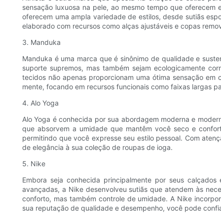
sensação luxuosa na pele, ao mesmo tempo que oferecem ex
oferecem uma ampla variedade de estilos, desde sutiãs esp
elaborado com recursos como alças ajustáveis ​​e copas remo
3. Manduka
Manduka é uma marca que é sinônimo de qualidade e sustenta
suporte supremos, mas também sejam ecologicamente corret
tecidos não apenas proporcionam uma ótima sensação em c
mente, focando em recursos funcionais como faixas largas pa
4. Alo Yoga
Alo Yoga é conhecida por sua abordagem moderna e moderna 
que absorvem a umidade que mantêm você seco e confortáve
permitindo que você expresse seu estilo pessoal. Com aten
de elegância à sua coleção de roupas de ioga.
5. Nike
Embora seja conhecida principalmente por seus calçados 
avançadas, a Nike desenvolveu sutiãs que atendem às neces
conforto, mas também controle de umidade. A Nike incorpor
sua reputação de qualidade e desempenho, você pode confiar