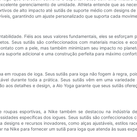
celente gerenciamento de umidade. Athleta entende que as necessi
ortivos de alto impacto até sutiãs de suporte médio com designs d
víveis, garantindo um ajuste personalizado que suporta cada movime
bilidade. Fiéis aos seus valores fundamentais, eles se esforçam p
os. Seus sutiãs são confeccionados com materiais macios e ecoló
ontato com a pele, mas também minimizam seu impacto no planeta
ra suporte adicional e uma construção perfeita para máximo confort
em roupas de ioga. Seus sutiãs para ioga não fogem à regra, pois 
l durante toda a prática. Seus sutiãs vêm em uma variedade de d
ção aos detalhes e design, a Alo Yoga garante que seus sutiãs ofe
e roupas esportivas, a Nike também se destacou na indústria d
sidades específicas dos iogues. Seus sutiãs são confeccionados c
a designs e recursos inovadores, como alças ajustáveis, estilos r
 na Nike para fornecer um sutiã para ioga que atenda às suas expe