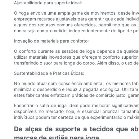
Ajustabilidade para suporte ideal:
O Yoga envolve uma ampla gama de movimentos, desde inversõ
empregam recursos ajustáveis ​​para garantir que cada indiví
alguns dos recursos comuns oferecidos, permitindo que os 
nunca seja comprometido, independentemente do tipo de prá
Inovação de materiais para conforto:
O conforto durante as sessões de ioga depende da qualidad
utilizar materiais inovadores que ofereçam conforto superi
transferindo o suor para longe do corpo. Além disso, o uso de
Sustentabilidade e Práticas Éticas:
No mundo atual com consciência ambiental, os melhores fabri
minimiza o desperdício e reduz a pegada ecológica. Utilizam
estes fabricantes enfatizam práticas de comércio justo, garan
Encontrar o sutiã de ioga ideal pode melhorar significati
disponíveis no mercado hoje, é essencial priorizar tamanho
indivíduos podem ter certeza de que experimentarão o máximo
De alças de suporte a tecidos que a
marcas de sutiãs para ioga