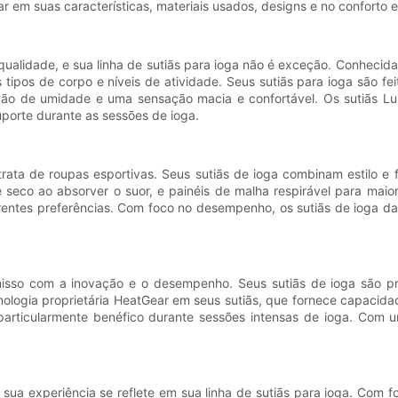
ar em suas características, materiais usados, designs e no conforto 
ualidade, e sua linha de sutiãs para ioga não é exceção. Conhecida
ipos de corpo e níveis de atividade. Seus sutiãs para ioga são fe
ão de umidade e uma sensação macia e confortável. Os sutiãs Lul
porte durante as sessões de ioga.
ta de roupas esportivas. Seus sutiãs de ioga combinam estilo e f
 seco ao absorver o suor, e painéis de malha respirável para mai
ferentes preferências. Com foco no desempenho, os sutiãs de ioga 
so com a inovação e o desempenho. Seus sutiãs de ioga são pro
ecnologia proprietária HeatGear em seus sutiãs, que fornece capaci
particularmente benéfico durante sessões intensas de ioga. Com u
sua experiência se reflete em sua linha de sutiãs para ioga. Com 