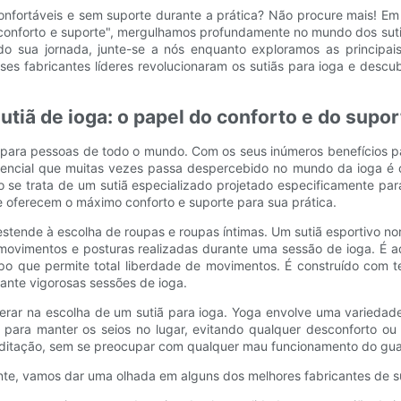
fortáveis ​​e sem suporte durante a prática? Não procure mais! Em
 conforto e suporte", mergulhamos profundamente no mundo dos sutiãs
o sua jornada, junte-se a nós enquanto exploramos as principais
es fabricantes líderes revolucionaram os sutiãs para ioga e descubr
iã de ioga: o papel do conforto e do supor
 para pessoas de todo o mundo. Com os seus inúmeros benefícios pa
sencial que muitas vezes passa despercebido no mundo da ioga é 
do se trata de um sutiã especializado projetado especificamente pa
 oferecem o máximo conforto e suporte para sua prática.
 estende à escolha de roupas e roupas íntimas. Um sutiã esportivo n
vimentos e posturas realizadas durante uma sessão de ioga. É aqu
po que permite total liberdade de movimentos. É construído com t
ante vigorosas sessões de ioga.
derar na escolha de um sutiã para ioga. Yoga envolve uma variedade 
para manter os seios no lugar, evitando qualquer desconforto ou 
meditação, sem se preocupar com qualquer mau funcionamento do gu
te, vamos dar uma olhada em alguns dos melhores fabricantes de su