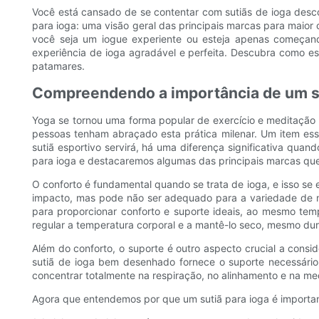
Você está cansado de se contentar com sutiãs de ioga descon
para ioga: uma visão geral das principais marcas para maior
você seja um iogue experiente ou esteja apenas começand
experiência de ioga agradável e perfeita. Descubra como ess
patamares.
Compreendendo a importância de um sut
Yoga se tornou uma forma popular de exercício e meditação
pessoas tenham abraçado esta prática milenar. Um item es
sutiã esportivo servirá, há uma diferença significativa quan
para ioga e destacaremos algumas das principais marcas que
O conforto é fundamental quando se trata de ioga, e isso se
impacto, mas pode não ser adequado para a variedade de mo
para proporcionar conforto e suporte ideais, ao mesmo tem
regular a temperatura corporal e a mantê-lo seco, mesmo dur
Além do conforto, o suporte é outro aspecto crucial a consi
sutiã de ioga bem desenhado fornece o suporte necessário 
concentrar totalmente na respiração, no alinhamento e na 
Agora que entendemos por que um sutiã para ioga é importan