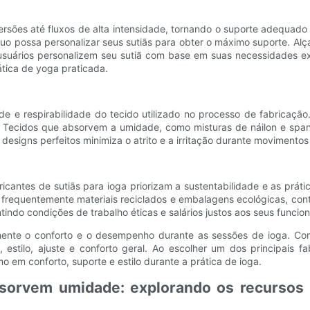
es até fluxos de alta intensidade, tornando o suporte adequado um
duo possa personalizar seus sutiãs para obter o máximo suporte. Alç
usuários personalizem seu sutiã com base em suas necessidades ex
tica de yoga praticada.
e e respirabilidade do tecido utilizado no processo de fabricação
or. Tecidos que absorvem a umidade, como misturas de náilon e spa
 designs perfeitos minimiza o atrito e a irritação durante movimento
cantes de sutiãs para ioga priorizam a sustentabilidade e as prát
 frequentemente materiais reciclados e embalagens ecológicas, con
tindo condições de trabalho éticas e salários justos aos seus funcion
vamente o conforto e o desempenho durante as sessões de ioga. C
, estilo, ajuste e conforto geral. Ao escolher um dos principais f
 em conforto, suporte e estilo durante a prática de ioga.
bsorvem umidade: explorando os recursos 