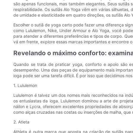
são apenas funcionais, mas também elegantes. Seus sutiãs s
respirabilidade. Os sutiãs Alo Yoga vêm em várias silhuetas
de umidade e elasticidade em quatro direções, os sutiãs Alo
Escolher o sutiã de yoga certo pode fazer uma diferença sig
como Lululemon, Nike, Under Armour e Alo Yoga, você pode c
para atender a diferentes preferências e tipos de corpo. Que
vá em frente, explore essas marcas importantes e encontre o 
Revelando o máximo conforto: examinan
Quando se trata de praticar yoga, conforto e apoio são e
desempenho. Uma das peças de equipamento mais importantes
ioga pode ser uma tarefa difícil. É por isso que decidimos n
1. Lululemon
Lululemon é talvez um dos nomes mais reconhecidos na indúst
os entusiastas da ioga. Lululemon dominou a arte de projet
náilon e Lycra, oferecem excelentes propriedades de absorç
como alças cruzadas nas costas ou inserções de malha, que m
2. Atleta
Athleta é outra marca que aposta na criação de sutiãs pa