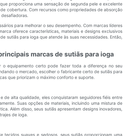
o, que proporciona uma sensação de segunda pele e excelente
des de cobertura. Com recursos como propriedades de absorção
 desafiadoras.
cessários para melhorar o seu desempenho. Com marcas líderes
rca oferece características, materiais e designs exclusivos
e de sutiãs para ioga que atende às suas necessidades. Então,
rincipais marcas de sutiãs para ioga
er o equipamento certo pode fazer toda a diferença no seu
ando o mercado, escolher o fabricante certo de sutiãs para
rcas que priorizam o máximo conforto e suporte.
 de alta qualidade, eles conquistaram seguidores fiéis entre
tamente. Suas opções de materiais, incluindo uma mistura de
ica. Além disso, seus sutiãs apresentam designs inovadores,
rajes de ioga.
de tecidos suaves e sedosos, seus sutiãs proporcionam uma