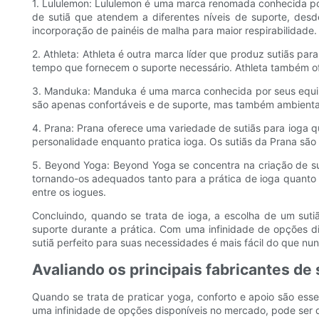
1. Lululemon: Lululemon é uma marca renomada conhecida por
de sutiã que atendem a diferentes níveis de suporte, desd
incorporação de painéis de malha para maior respirabilidade.
2. Athleta: Athleta é outra marca líder que produz sutiãs p
tempo que fornecem o suporte necessário. Athleta também ofe
3. Manduka: Manduka é uma marca conhecida por seus equipam
são apenas confortáveis ​​e de suporte, mas também ambienta
4. Prana: Prana oferece uma variedade de sutiãs para ioga q
personalidade enquanto pratica ioga. Os sutiãs da Prana são
5. Beyond Yoga: Beyond Yoga se concentra na criação de su
tornando-os adequados tanto para a prática de ioga quanto p
entre os iogues.
Concluindo, quando se trata de ioga, a escolha de um suti
suporte durante a prática. Com uma infinidade de opções di
sutiã perfeito para suas necessidades é mais fácil do que nu
Avaliando os principais fabricantes de
Quando se trata de praticar yoga, conforto e apoio são ess
uma infinidade de opções disponíveis no mercado, pode ser dif