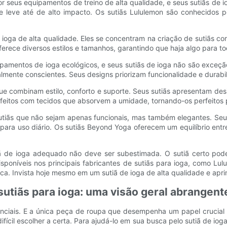
 seus equipamentos de treino de alta qualidade, e seus sutiãs de i
e leve até de alto impacto. Os sutiãs Lululemon são conhecidos 
ara ioga de alta qualidade. Eles se concentram na criação de suti
rece diversos estilos e tamanhos, garantindo que haja algo para to
entos de ioga ecológicos, e seus sutiãs de ioga não são exceção.
lmente conscientes. Seus designs priorizam funcionalidade e durabi
ue combinam estilo, conforto e suporte. Seus sutiãs apresentam de
 feitos com tecidos que absorvem a umidade, tornando-os perfeitos 
tiãs que não sejam apenas funcionais, mas também elegantes. Seus
ara uso diário. Os sutiãs Beyond Yoga oferecem um equilíbrio entre
ã de ioga adequado não deve ser subestimada. O sutiã certo pode
sponíveis nos principais fabricantes de sutiãs para ioga, como Lu
nca. Invista hoje mesmo em um sutiã de ioga de alta qualidade e apr
 sutiãs para ioga: uma visão geral abrangent
enciais. E a única peça de roupa que desempenha um papel crucial 
ícil escolher a certa. Para ajudá-lo em sua busca pelo sutiã de iog