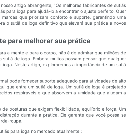
 nosso artigo abrangente, "Os melhores fabricantes de sutiãs
 para ioga para ajudá-lo a encontrar o ajuste perfeito. Quer
 marcas que priorizam conforto e suporte, garantindo uma
a o sutiã de ioga definitivo que elevará sua prática a novos
te para melhorar sua prática
ra a mente e para o corpo, não é de admirar que milhões de
o sutiã de ioga. Embora muitos possam pensar que qualquer
ra ioga. Neste artigo, exploraremos a importância de um sutiã
ormal pode fornecer suporte adequado para atividades de alto
i que entra um sutiã de ioga. Um sutiã de ioga é projetado
ecidos respiráveis ​​e que absorvem a umidade que ajudam a
de posturas que exigem flexibilidade, equilíbrio e força. Um
distração durante a prática. Ele garante que você possa se
arda-roupa.
tiãs para ioga no mercado atualmente.: