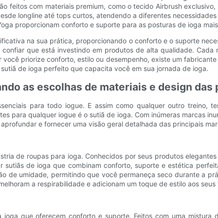
ão feitos com materiais premium, como o tecido Airbrush exclusiv
, desde longline até tops curtos, atendendo a diferentes necessida
 Yoga proporcionam conforto e suporte para as posturas de ioga mais
nificativa na sua prática, proporcionando o conforto e o suporte ne
onfiar que está investindo em produtos de alta qualidade. Cada ma
r você priorize conforto, estilo ou desempenho, existe um fabricant
sutiã de ioga perfeito que capacita você em sua jornada de ioga.
do as escolhas de materiais e design das p
ssenciais para todo iogue. E assim como qualquer outro treino, t
 para qualquer iogue é o sutiã de ioga. Com inúmeras marcas inund
os aprofundar e fornecer uma visão geral detalhada das principais ma
ria de roupas para ioga. Conhecidos por seus produtos elegantes e
ar sutiãs de ioga que combinam conforto, suporte e estética perfei
ão de umidade, permitindo que você permaneça seco durante a prát
elhoram a respirabilidade e adicionam um toque de estilo aos seus t
ra ioga que oferecem conforto e suporte. Feitos com uma mistura 