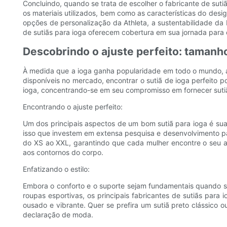
Concluindo, quando se trata de escolher o fabricante de sut
os materiais utilizados, bem como as características do desi
opções de personalização da Athleta, a sustentabilidade d
de sutiãs para ioga oferecem cobertura em sua jornada para 
Descobrindo o ajuste perfeito: tamanho,
À medida que a ioga ganha popularidade em todo o mundo, a 
disponíveis no mercado, encontrar o sutiã de ioga perfeito p
ioga, concentrando-se em seu compromisso em fornecer sutiã
Encontrando o ajuste perfeito:
Um dos principais aspectos de um bom sutiã para ioga é sua 
isso que investem em extensa pesquisa e desenvolvimento p
do XS ao XXL, garantindo que cada mulher encontre o seu ajus
aos contornos do corpo.
Enfatizando o estilo:
Embora o conforto e o suporte sejam fundamentais quando se
roupas esportivas, os principais fabricantes de sutiãs para
ousado e vibrante. Quer se prefira um sutiã preto clássi
declaração de moda.