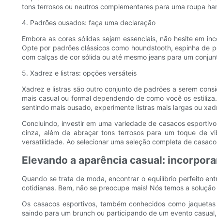
tons terrosos ou neutros complementares para uma roupa ha
4. Padrões ousados: faça uma declaração
Embora as cores sólidas sejam essenciais, não hesite em in
Opte por padrões clássicos como houndstooth, espinha de pe
com calças de cor sólida ou até mesmo jeans para um conju
5. Xadrez e listras: opções versáteis
Xadrez e listras são outro conjunto de padrões a serem consi
mais casual ou formal dependendo de como você os estiliza.
sentindo mais ousado, experimente listras mais largas ou xa
Concluindo, investir em uma variedade de casacos esportivos
cinza, além de abraçar tons terrosos para um toque de vi
versatilidade. Ao selecionar uma seleção completa de casaco
Elevando a aparência casual: incorpor
Quando se trata de moda, encontrar o equilíbrio perfeito en
cotidianas. Bem, não se preocupe mais! Nós temos a solução
Os casacos esportivos, também conhecidos como jaquetas es
saindo para um brunch ou participando de um evento casual, 