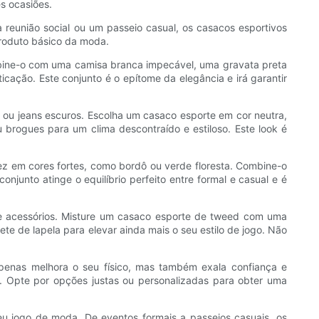
s ocasiões.
a reunião social ou um passeio casual, os casacos esportivos
produto básico da moda.
mbine-o com uma camisa branca impecável, uma gravata preta
cação. Este conjunto é o epítome da elegância e irá garantir
ou jeans escuros. Escolha um casaco esporte em cor neutra,
brogues para um clima descontraído e estiloso. Este look é
z em cores fortes, como bordô ou verde floresta. Combine-o
junto atinge o equilíbrio perfeito entre formal e casual e é
s e acessórios. Misture um casaco esporte de tweed com uma
te de lapela para elevar ainda mais o seu estilo de jogo. Não
apenas melhora o seu físico, mas também exala confiança e
o. Opte por opções justas ou personalizadas para obter uma
eu jogo de moda. De eventos formais a passeios casuais, os