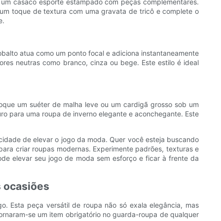
ndo um casaco esporte estampado com peças complementares.
um toque de textura com uma gravata de tricô e complete o
e.
obalto atua como um ponto focal e adiciona instantaneamente
ores neutras como branco, cinza ou bege. Este estilo é ideal
Coloque um suéter de malha leve ou um cardigã grosso sob um
uro para uma roupa de inverno elegante e aconchegante. Este
cidade de elevar o jogo da moda. Quer você esteja buscando
s para criar roupas modernas. Experimente padrões, texturas e
ode elevar seu jogo de moda sem esforço e ficar à frente da
s ocasiões
. Esta peça versátil de roupa não só exala elegância, mas
tornaram-se um item obrigatório no guarda-roupa de qualquer