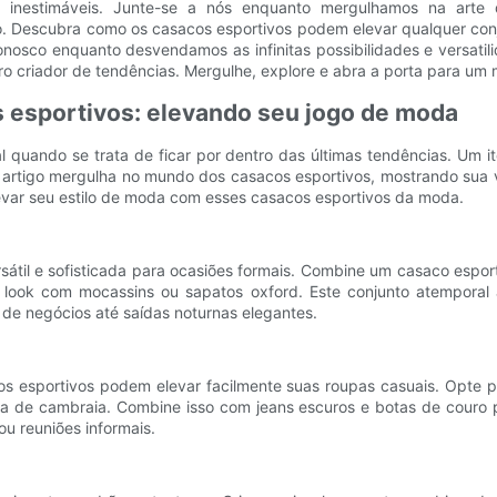
ção inestimáveis. Junte-se a nós enquanto mergulhamos na arte
o. Descubra como os casacos esportivos podem elevar qualquer con
onosco enquanto desvendamos as infinitas possibilidades e versati
iro criador de tendências. Mergulhe, explore e abra a porta para u
s esportivos: elevando seu jogo de moda
 quando se trata de ficar por dentro das últimas tendências. Um
te artigo mergulha no mundo dos casacos esportivos, mostrando sua v
evar seu estilo de moda com esses casacos esportivos da moda.
til e sofisticada para ocasiões formais. Combine um casaco espor
ok com mocassins ou sapatos oxford. Este conjunto atemporal atin
de negócios até saídas noturnas elegantes.
cos esportivos podem elevar facilmente suas roupas casuais. Opt
a de cambraia. Combine isso com jeans escuros e botas de couro par
u reuniões informais.