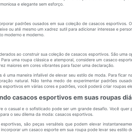
rmoniosa e elegante sem esforço.
corporar padrões ousados ​​em sua coleção de casacos esportivos. O
ixe ou até mesmo um xadrez sutil para adicionar interesse e pers
nto moderno e moderno.
derados ao construir sua coleção de casacos esportivos. São uma op
 Para uma roupa clássica e atemporal, considere um casaco esporte 
drez maiores em cores vibrantes para fazer uma declaração.
 é uma maneira infalível de elevar seu estilo de moda. Para ficar 
bração natural. Não tenha medo de experimentar padrões ousados 
s esportivos em várias cores e padrões, você poderá criar roupas el
ando casacos esportivos em suas roupas diá
tre o casual e o sofisticado pode ser um grande desafio. Você quer
 para o seu dilema da moda: casacos esportivos.
portivas, são peças versáteis que podem elevar instantaneamente
incorporar um casaco esporte em sua roupa pode levar seu estilo d