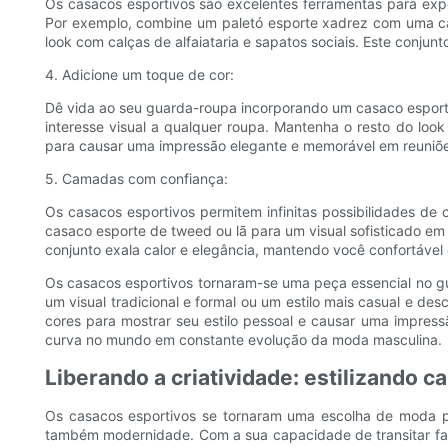
Os casacos esportivos são excelentes ferramentas para ex
Por exemplo, combine um paletó esporte xadrez com uma ca
look com calças de alfaiataria e sapatos sociais. Este conjun
4. Adicione um toque de cor:
Dê vida ao seu guarda-roupa incorporando um casaco esporte
interesse visual a qualquer roupa. Mantenha o resto do look
para causar uma impressão elegante e memorável em reuniões
5. Camadas com confiança:
Os casacos esportivos permitem infinitas possibilidades de
casaco esporte de tweed ou lã para um visual sofisticado e
conjunto exala calor e elegância, mantendo você confortável
Os casacos esportivos tornaram-se uma peça essencial no g
um visual tradicional e formal ou um estilo mais casual e de
cores para mostrar seu estilo pessoal e causar uma impress
curva no mundo em constante evolução da moda masculina.
Liberando a criatividade: estilizando 
Os casacos esportivos se tornaram uma escolha de moda po
também modernidade. Com a sua capacidade de transitar faci