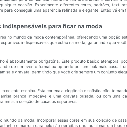
alquer ocasião. Experimente diferentes cores, padrões, texturas 
para conseguir uma aparência refinada e elegante. Então vá em fr
indispensáveis ​​para ficar na moda
ares no mundo da moda contemporânea, oferecendo uma opção estil
os esportivos indispensáveis ​​que estão na moda, garantindo que vo
inho é absolutamente obrigatória. Este produto básico atemporal p
pando de um evento formal ou optando por um look mais casual, um 
misa e gravata, permitindo que você crie sempre um conjunto elega
excelente escolha. Esta cor exala elegância e sofisticação, tornand
amisa branca impecável e uma gravata ousada, ou com uma cami
ria em sua coleção de casacos esportivos.
no mundo da moda. Incorporar essas cores em sua coleção de casa
castanho e marrom caramelo são perfeitas para adicionar um toque 