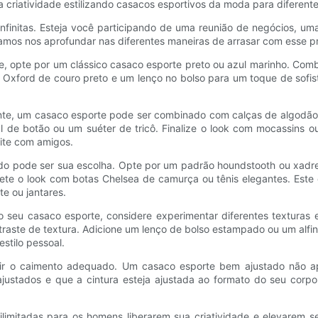
criatividade estilizando casacos esportivos da moda para diferente
 infinitas. Esteja você participando de uma reunião de negócios, um
Vamos nos aprofundar nas diferentes maneiras de arrasar com esse 
ie, opte por um clássico casaco esporte preto ou azul marinho. Co
xford de couro preto e um lenço no bolso para um toque de sofisti
te, um casaco esporte pode ser combinado com calças de algodão 
e botão ou um suéter de tricô. Finalize o look com mocassins ou 
ite com amigos.
do pode ser sua escolha. Opte por um padrão houndstooth ou xadre
te o look com botas Chelsea de camurça ou tênis elegantes. Este con
e ou jantares.
 ao seu casaco esporte, considere experimentar diferentes textura
raste de textura. Adicione um lenço de bolso estampado ou um alfine
stilo pessoal.
antir o caimento adequado. Um casaco esporte bem ajustado não 
ajustados e que a cintura esteja ajustada ao formato do seu corp
ilimitadas para os homens liberarem sua criatividade e elevarem s