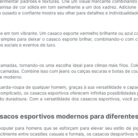
perimentar padrões e texturas. Crie um visual marcante combina
misa de cor sólida em tom semelhante a um dos xadrez. Adicione 
to ousado e confiante mostra seu olhar para detalhes e individualidad
 em tom vibrante. Um casaco esporte vermelho brilhante ou azul c
 simples para deixar o casaco esporte brilhar, combinando-o com c
 sociais e eventos de luxo.
 camadas, tornando-os uma escolha ideal para climas mais frios. 
m camadas. Combine isso com jeans ou calças escuras e botas de co
 e moderno.
uarda-roupa de qualquer homem, graças à sua versatilidade e capa
scomplicado, os casacos esportivos oferecem infinitas possibilidade
ão duradoura. Com a versatilidade dos casacos esportivos, você p
casacos esportivos modernos para diferente
pular para homens que se esforçam para elevar seu estilo de jogo
lmente entre ocasiões casuais e formais, os casacos desportivos 