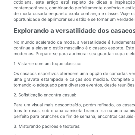
cotidiana, este artigo está repleto de dicas e inspira
contemporâneas, combinando perfeitamente conforto e estil
de moda ousada enquanto exala confiança e classe. Viaje c
oportunidade de aprimorar seu estilo e se tornar um verdade
Explorando a versatilidade dos casaco
No mundo acelerado da moda, a versatilidade é fundamental
continua a elevar o estilo masculino é o casaco esporte. Es
modernos. Prepare-se para aprimorar seu guarda-roupa e el
1. Vista-se com um toque clássico:
Os casacos esportivos oferecem uma opção de camadas versá
uma gravata estampada e calças sob medida. Complete o lo
tornando-o adequado para diversos eventos, desde reuniões 
2. Sofisticação encontra casual:
Para um visual mais descontraído, porém refinado, os casa
tons terrosos, sobre uma camiseta branca lisa ou uma camis
perfeito para brunches de fim de semana, encontros casuais o
3. Misturando padrões e texturas: