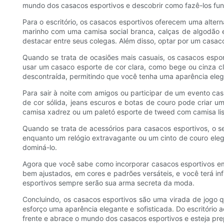
mundo dos casacos esportivos e descobrir como fazê-los fun
Para o escritório, os casacos esportivos oferecem uma altern
marinho com uma camisa social branca, calças de algodão esc
destacar entre seus colegas. Além disso, optar por um casac
Quando se trata de ocasiões mais casuais, os casacos espo
usar um casaco esporte de cor clara, como bege ou cinza cl
descontraída, permitindo que você tenha uma aparência elega
Para sair à noite com amigos ou participar de um evento c
de cor sólida, jeans escuros e botas de couro pode criar 
camisa xadrez ou um paletó esporte de tweed com camisa lis
Quando se trata de acessórios para casacos esportivos, o 
enquanto um relógio extravagante ou um cinto de couro eleg
dominá-lo.
Agora que você sabe como incorporar casacos esportivos em 
bem ajustados, em cores e padrões versáteis, e você terá inf
esportivos sempre serão sua arma secreta da moda.
Concluindo, os casacos esportivos são uma virada de jogo q
esforço uma aparência elegante e sofisticada. Do escritório 
frente e abrace o mundo dos casacos esportivos e esteja pr