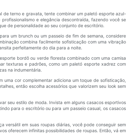
al de terno e gravata, tente combinar um paletó esporte azul-
e profissionalismo e elegância descontraída, fazendo você se
ue de personalidade ao seu conjunto de escritório.
o para um brunch ou um passeio de fim de semana, considere
combinação combina facilmente sofisticação com uma vibração
sita perfeitamente do dia para a noite.
o esporte bordô ou verde floresta combinado com uma camisa
inar texturas e padrões, como um paletó esporte xadrez com
zas na indumentária.
em uma cor complementar adiciona um toque de sofisticação,
talhes, então escolha acessórios que valorizem seu look sem
ar seu estilo de moda. Invista em alguns casacos esportivos
tindo para o escritório ou para um passeio casual, os casacos
ça versátil em suas roupas diárias, você pode conseguir sem
vos oferecem infinitas possibilidades de roupas. Então, vá em