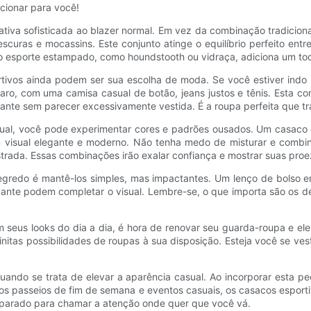
cionar para você!
ativa sofisticada ao blazer normal. Em vez da combinação tradicion
uras e mocassins. Este conjunto atinge o equilíbrio perfeito entr
o esporte estampado, como houndstooth ou vidraça, adiciona um toq
rtivos ainda podem ser sua escolha de moda. Se você estiver ind
aro, com uma camisa casual de botão, jeans justos e tênis. Esta 
nte sem parecer excessivamente vestida. É a roupa perfeita que tran
asual, você pode experimentar cores e padrões ousados. Um casac
um visual elegante e moderno. Não tenha medo de misturar e comb
trada. Essas combinações irão exalar confiança e mostrar suas proe
segredo é mantê-los simples, mas impactantes. Um lenço de bolso 
ante podem completar o visual. Lembre-se, o que importa são os de
seus looks do dia a dia, é hora de renovar seu guarda-roupa e elev
initas possibilidades de roupas à sua disposição. Esteja você se ves
uando se trata de elevar a aparência casual. Ao incorporar esta pe
aos passeios de fim de semana e eventos casuais, os casacos esporti
eparado para chamar a atenção onde quer que você vá.