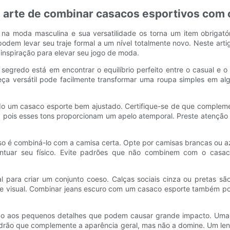
 a arte de combinar casacos esportivos com
 na moda masculina e sua versatilidade os torna um item obrigat
 podem levar seu traje formal a um nível totalmente novo. Neste ar
 inspiração para elevar seu jogo de moda.
o segredo está em encontrar o equilíbrio perfeito entre o casual e
eça versátil pode facilmente transformar uma roupa simples em al
o um casaco esporte bem ajustado. Certifique-se de que compleme
, pois esses tons proporcionam um apelo atemporal. Preste atençã
o é combiná-lo com a camisa certa. Opte por camisas brancas ou azu
ntuar seu físico. Evite padrões que não combinem com o casaco
l para criar um conjunto coeso. Calças sociais cinza ou pretas 
sse visual. Combinar jeans escuro com um casaco esporte também p
ção aos pequenos detalhes que podem causar grande impacto. Uma
padrão que complemente a aparência geral, mas não a domine. Um l