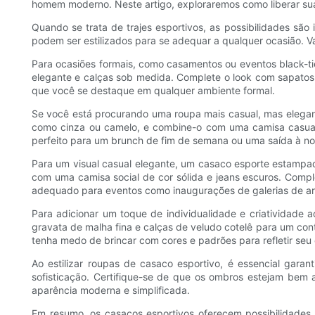
homem moderno. Neste artigo, exploraremos como liberar sua 
Quando se trata de trajes esportivos, as possibilidades são
podem ser estilizados para se adequar a qualquer ocasião. 
Para ocasiões formais, como casamentos ou eventos black-t
elegante e calças sob medida. Complete o look com sapatos O
que você se destaque em qualquer ambiente formal.
Se você está procurando uma roupa mais casual, mas elegan
como cinza ou camelo, e combine-o com uma camisa casual d
perfeito para um brunch de fim de semana ou uma saída à no
Para um visual casual elegante, um casaco esporte estampa
com uma camisa social de cor sólida e jeans escuros. Comple
adequado para eventos como inaugurações de galerias de art
Para adicionar um toque de individualidade e criatividade
gravata de malha fina e calças de veludo cotelê para um cont
tenha medo de brincar com cores e padrões para refletir seu e
Ao estilizar roupas de casaco esportivo, é essencial gar
sofisticação. Certifique-se de que os ombros estejam bem 
aparência moderna e simplificada.
Em resumo, os casacos esportivos oferecem possibilidades 