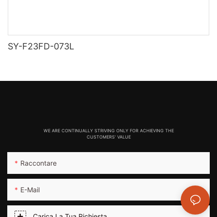
SY-F23FD-073L
WE ARE CONTINUALLY STRIVING ONLY FOR ACHIEVING THE
CUSTOMERS' VALUE
Raccontare
E-Mail
Carica La Tua Richiesta