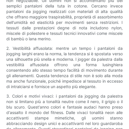
non negoziabile. Gli uomini non si accontentano più dei
semplici pantaloni della tuta in cotone. Cercano invece
pantaloni da jogging realizzati con materiali di alta qualità
che offrano maggiore traspirabilità, proprietà di assorbimento
dell'umidità ed elasticità per movimenti senza restrizioni. I
tessuti dalle prestazioni degne di nota includono nylon,
miscele di poliestere e tessuti tecnici innovativi come miscele
di bambù o lana merino.
2. Vestibilità affusolata: mentre un tempo i pantaloni da
jogging larghi erano la norma, la tendenza si è spostata verso
una silhouette più snella e moderna. I jogger da palestra dalla
vestibilità affusolata offrono una forma lusinghiera
consentendo allo stesso tempo facilità di movimento durante
gli allenamenti. Questa tendenza di stile non è solo alla moda
ma anche funzionale, poiché impedisce al tessuto in eccesso
di intralciarsi e fornisce un aspetto più elegante.
3. Colori e motivi vivaci: i pantaloni da jogging da palestra
non si limitano più a tonalità neutre come il nero, il grigio o il
blu scuro. Quest'anno colori e fantasie audaci hanno preso
d'assalto il mondo del fitness. Dalle vivaci tonalità neon alle
accattivanti stampe mimetiche, gli uomini stanno
abbracciando design unici e accattivanti nel loro guardaroba
da allenamento. Questi straordinari pantaloni da jogging non