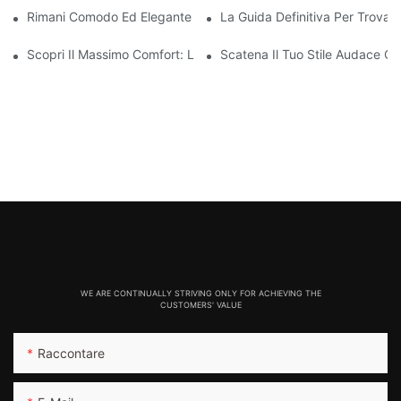
Rimani Comodo Ed Elegante Con Questi Leggings Spessi Senza
La Guida Definitiva Per Trovare
Scopri Il Massimo Comfort: Leggings Da Donna Dal Design Senz
Scatena Il Tuo Stile Audace Co
WE ARE CONTINUALLY STRIVING ONLY FOR ACHIEVING THE
CUSTOMERS' VALUE
Raccontare