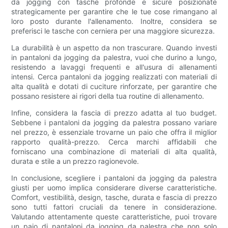
da jogging con tasche profonde e sicure posizionate
strategicamente per garantire che le tue cose rimangano al
loro posto durante l'allenamento. Inoltre, considera se
preferisci le tasche con cerniera per una maggiore sicurezza.
La durabilità è un aspetto da non trascurare. Quando investi
in pantaloni da jogging da palestra, vuoi che durino a lungo,
resistendo a lavaggi frequenti e all'usura di allenamenti
intensi. Cerca pantaloni da jogging realizzati con materiali di
alta qualità e dotati di cuciture rinforzate, per garantire che
possano resistere ai rigori della tua routine di allenamento.
Infine, considera la fascia di prezzo adatta al tuo budget.
Sebbene i pantaloni da jogging da palestra possano variare
nel prezzo, è essenziale trovarne un paio che offra il miglior
rapporto qualità-prezzo. Cerca marchi affidabili che
forniscano una combinazione di materiali di alta qualità,
durata e stile a un prezzo ragionevole.
In conclusione, scegliere i pantaloni da jogging da palestra
giusti per uomo implica considerare diverse caratteristiche.
Comfort, vestibilità, design, tasche, durata e fascia di prezzo
sono tutti fattori cruciali da tenere in considerazione.
Valutando attentamente queste caratteristiche, puoi trovare
un paio di pantaloni da jogging da palestra che non solo