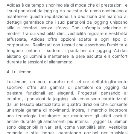
Adidas è da tempo sinonimo sia di moda che di prestazioni, e
i suoi pantaloni da jogging da palestra da uomo continuano a
mantenere questa reputazione. La dedizione del marchio ai
dettagli garantisce che i suoi pantaloni da jogging uniscano
stile e comfort senza sforzo. Con un'ampia selezione di
modelli, tra cui vestibilità slim, vestibilità regolare e vestibilità
affusolata, Adidas offre opzioni adatte a ogni tipo di
corporatura. Realizzati con tessuti che assorbono l'umidità e
tengono lontano il sudore, i pantaloni da jogging Adidas
aiutano gli uomini a mantenere la pelle asciutta e il comfort
durante le sessioni di allenamento.
4. Lululemon:
Lululemon, un noto marchio nel settore dell'abbigliamento
sportivo, offre una gamma di pantaloni da jogging da
palestra funzionali ed eleganti. Progettati pensando al
comfort, i pantaloni da jogging Lululemon sono caratterizzati
da un tessuto elasticizzato in quattro direzioni che consente
un'ampia gamma di movimenti. Inoltre, il marchio incorpora
una tecnologia traspirante per mantenere gli atleti asciutti
anche durante gli allenamenti più intensi. I jogger Lululemon
sono disponibili in vari stili, come vestibilità slim, vestibilità
comoda e stile jogger, garantendo opzioni per qualsiasi