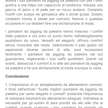
abbina i tuoi pantaloni da jogging da palestra con una t-shirt
grafica e una felpa con cappuccio di tendenza. Indossa una
giacca di jeans o di pelle per un tocco audace. Completa
l'outfit con scarpe da ginnastica alte o stivali grossi. Questo
completo trendy è ideale per concerti, festival o qualsiasi
occasione in cui desideri fare una dichiarazione di moda.
I pantaloni da jogging da palestra hanno trasceso i confini
della palestra e ora sono un punto fermo nell'abbigliamento
quotidiano da uomo. Versatili ed eleganti, offrono comfort
senza rinunciare alla moda. Selezionando il paio giusto ed
esplorando diverse opzioni di stile, puoi incorporare
facilmente i pantaloni da jogging da palestra nel tuo
guardaroba, migliorando i tuoi outfit quotidiani. Quindi vai
avanti, abbraccia il comfort e lo stile dei pantaloni da jogging
da palestra e fai una dichiarazione di moda ovunque tu vada.
Conclusione
1. L'importanza di un abbigliamento da allenamento comodo:
il titolo dell'articolo "Scelte migliori: pantaloni da jogging da
palestra per uomo eleganti e comodi" evidenzia l'importanza
di indossare indumenti da allenamento adeguati. Sottolinea la
necessità per gli uomini di dare priorità sia allo stile che al
comfort quando scelgono i loro pantaloni da jogging da