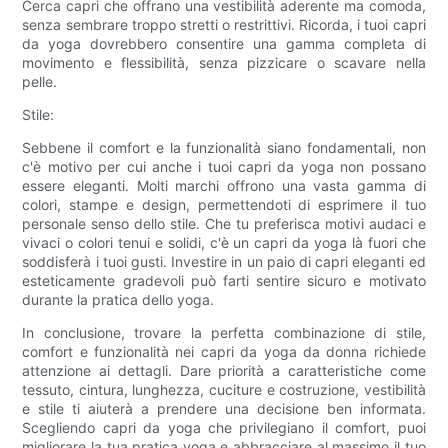
Cerca capri che offrano una vestibilità aderente ma comoda,
senza sembrare troppo stretti o restrittivi. Ricorda, i tuoi capri
da yoga dovrebbero consentire una gamma completa di
movimento e flessibilità, senza pizzicare o scavare nella
pelle.
Stile:
Sebbene il comfort e la funzionalità siano fondamentali, non
c'è motivo per cui anche i tuoi capri da yoga non possano
essere eleganti. Molti marchi offrono una vasta gamma di
colori, stampe e design, permettendoti di esprimere il tuo
personale senso dello stile. Che tu preferisca motivi audaci e
vivaci o colori tenui e solidi, c'è un capri da yoga là fuori che
soddisferà i tuoi gusti. Investire in un paio di capri eleganti ed
esteticamente gradevoli può farti sentire sicuro e motivato
durante la pratica dello yoga.
In conclusione, trovare la perfetta combinazione di stile,
comfort e funzionalità nei capri da yoga da donna richiede
attenzione ai dettagli. Dare priorità a caratteristiche come
tessuto, cintura, lunghezza, cuciture e costruzione, vestibilità
e stile ti aiuterà a prendere una decisione ben informata.
Scegliendo capri da yoga che privilegiano il comfort, puoi
migliorare la tua pratica yoga e abbracciare al massimo il tuo