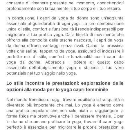
consente di rimanere presente nel momento, connettendoti
profondamente con la tua mente, il tuo corpo e il tuo respiro.
In conclusione, i capri da yoga da donna sono un'aggiunta
essenziale al guardaroba di ogni yogi. La loro combinazione
unica di stile, comfort e funzionalità li rende indispensabili per
migliorare la tua pratica yoga. Dalla libertà di movimento che
offrono alla comodità delle tasche nascoste, i capri da yoga
da donna offrono vantaggi senza rivali. Quindi, la prossima
volta che sali sul tappetino da yoga, assicurati di indossare il
perfetto mix di stile, comfort e funzionalità con i capri da
yoga da donna. Abbraccia il potere di questo capo
essenziale dell'abbigliamento yoga e sblocca il tuo vero
potenziale nel tuo viaggio nello yoga.
Lo stile incontra le prestazioni: esplorazione delle
opzioni alla moda per lo yoga capri femminile
Nel mondo frenetico di oggi, trovare equilibrio e tranquillità è
diventato più importante che mai. Lo yoga è emerso come
una pratica popolare che non solo aiuta a raggiungere la
forma fisica ma promuove anche il benessere mentale. E per
le donne che amano praticare lo yoga, trovare il capri yoga
perfetto è essenziale per migliorare le proprie prestazioni e