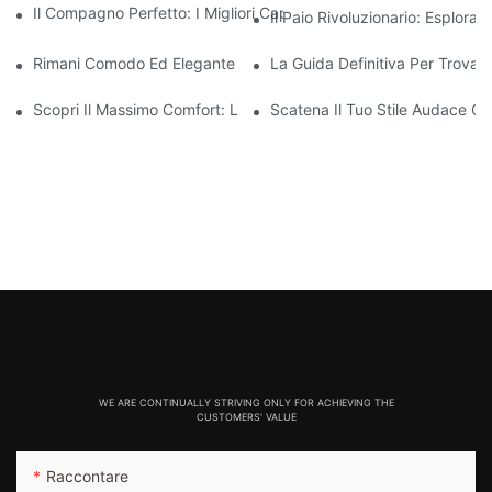
Il Compagno Perfetto: I Migliori Capri Yoga Da Donna Per La Tua
Il Paio Rivoluzionario: Esplor
Rimani Comodo Ed Elegante Con Questi Leggings Spessi Senza
La Guida Definitiva Per Trovare
Scopri Il Massimo Comfort: Leggings Da Donna Dal Design Senz
Scatena Il Tuo Stile Audace Co
WE ARE CONTINUALLY STRIVING ONLY FOR ACHIEVING THE
CUSTOMERS' VALUE
Raccontare