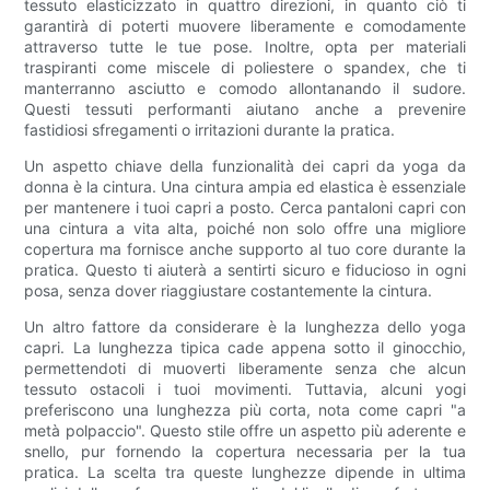
tessuto elasticizzato in quattro direzioni, in quanto ciò ti
garantirà di poterti muovere liberamente e comodamente
attraverso tutte le tue pose. Inoltre, opta per materiali
traspiranti come miscele di poliestere o spandex, che ti
manterranno asciutto e comodo allontanando il sudore.
Questi tessuti performanti aiutano anche a prevenire
fastidiosi sfregamenti o irritazioni durante la pratica.
Un aspetto chiave della funzionalità dei capri da yoga da
donna è la cintura. Una cintura ampia ed elastica è essenziale
per mantenere i tuoi capri a posto. Cerca pantaloni capri con
una cintura a vita alta, poiché non solo offre una migliore
copertura ma fornisce anche supporto al tuo core durante la
pratica. Questo ti aiuterà a sentirti sicuro e fiducioso in ogni
posa, senza dover riaggiustare costantemente la cintura.
Un altro fattore da considerare è la lunghezza dello yoga
capri. La lunghezza tipica cade appena sotto il ginocchio,
permettendoti di muoverti liberamente senza che alcun
tessuto ostacoli i tuoi movimenti. Tuttavia, alcuni yogi
preferiscono una lunghezza più corta, nota come capri "a
metà polpaccio". Questo stile offre un aspetto più aderente e
snello, pur fornendo la copertura necessaria per la tua
pratica. La scelta tra queste lunghezze dipende in ultima