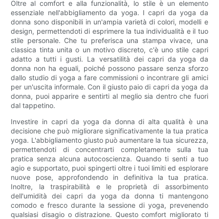
Oltre al comfort e alla funzionalità, lo stile è un elemento
essenziale nell'abbigliamento da yoga. I capri da yoga da
donna sono disponibili in un'ampia varietà di colori, modelli e
design, permettendoti di esprimere la tua individualità e il tuo
stile personale. Che tu preferisca una stampa vivace, una
classica tinta unita o un motivo discreto, c'è uno stile capri
adatto a tutti i gusti. La versatilità dei capri da yoga da
donna non ha eguali, poiché possono passare senza sforzo
dallo studio di yoga a fare commissioni o incontrare gli amici
per un'uscita informale. Con il giusto paio di capri da yoga da
donna, puoi apparire e sentirti al meglio sia dentro che fuori
dal tappetino.
Investire in capri da yoga da donna di alta qualità è una
decisione che può migliorare significativamente la tua pratica
yoga. L'abbigliamento giusto può aumentare la tua sicurezza,
permettendoti di concentrarti completamente sulla tua
pratica senza alcuna autocoscienza. Quando ti senti a tuo
agio e supportato, puoi spingerti oltre i tuoi limiti ed esplorare
nuove pose, approfondendo in definitiva la tua pratica.
Inoltre, la traspirabilità e le proprietà di assorbimento
dell'umidità dei capri da yoga da donna ti mantengono
comodo e fresco durante la sessione di yoga, prevenendo
qualsiasi disagio o distrazione. Questo comfort migliorato ti