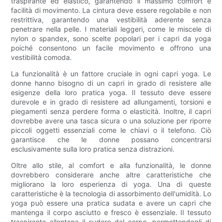
traspirante ed elastico, garantendo il massimo comfort e
facilità di movimento. La cintura deve essere regolabile e non
restrittiva, garantendo una vestibilità aderente senza
penetrare nella pelle. I materiali leggeri, come le miscele di
nylon o spandex, sono scelte popolari per i capri da yoga
poiché consentono un facile movimento e offrono una
vestibilità comoda.
La funzionalità è un fattore cruciale in ogni capri yoga. Le
donne hanno bisogno di un capri in grado di resistere alle
esigenze della loro pratica yoga. Il tessuto deve essere
durevole e in grado di resistere ad allungamenti, torsioni e
piegamenti senza perdere forma o elasticità. Inoltre, il capri
dovrebbe avere una tasca sicura o una soluzione per riporre
piccoli oggetti essenziali come le chiavi o il telefono. Ciò
garantisce che le donne possano concentrarsi
esclusivamente sulla loro pratica senza distrazioni.
Oltre allo stile, al comfort e alla funzionalità, le donne
dovrebbero considerare anche altre caratteristiche che
migliorano la loro esperienza di yoga. Una di queste
caratteristiche è la tecnologia di assorbimento dell'umidità. Lo
yoga può essere una pratica sudata e avere un capri che
mantenga il corpo asciutto e fresco è essenziale. Il tessuto
traspirante allontana il sudore dal corpo, permettendogli di