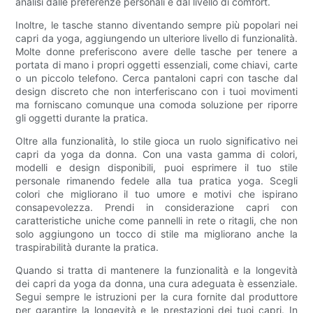
analisi dalle preferenze personali e dal livello di comfort.
Inoltre, le tasche stanno diventando sempre più popolari nei
capri da yoga, aggiungendo un ulteriore livello di funzionalità.
Molte donne preferiscono avere delle tasche per tenere a
portata di mano i propri oggetti essenziali, come chiavi, carte
o un piccolo telefono. Cerca pantaloni capri con tasche dal
design discreto che non interferiscano con i tuoi movimenti
ma forniscano comunque una comoda soluzione per riporre
gli oggetti durante la pratica.
Oltre alla funzionalità, lo stile gioca un ruolo significativo nei
capri da yoga da donna. Con una vasta gamma di colori,
modelli e design disponibili, puoi esprimere il tuo stile
personale rimanendo fedele alla tua pratica yoga. Scegli
colori che migliorano il tuo umore e motivi che ispirano
consapevolezza. Prendi in considerazione capri con
caratteristiche uniche come pannelli in rete o ritagli, che non
solo aggiungono un tocco di stile ma migliorano anche la
traspirabilità durante la pratica.
Quando si tratta di mantenere la funzionalità e la longevità
dei capri da yoga da donna, una cura adeguata è essenziale.
Segui sempre le istruzioni per la cura fornite dal produttore
per garantire la longevità e le prestazioni dei tuoi capri. In