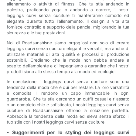
allenamento o attività di fitness. Che tu stia andando in
palestra, praticando yoga o andando a correre, i nostri
leggings curvi senza cuciture ti manterranno comodo ed
elegante durante tutto l'allenamento. Il design a vita alta
fornisce controllo e supporto della pancia, migliorando la tua
sicurezza e le tue prestazioni.
Noi di Roadsunshisne siamo orgogliosi non solo di creare
leggings curvi senza cuciture eleganti e versatili, ma anche di
utilizzare materiali di alta qualità e processi di produzione
sostenibili. Crediamo che la moda non debba andare a
scapito dell’ambiente e ci impegniamo a garantire che i nostri
prodotti siano allo stesso tempo alla moda ed ecologici.
In conclusione, i leggings curvi senza cuciture sono una
tendenza della moda che è qui per restare. La loro versatilità
e comodità li rendono un capo immancabile in ogni
guardaroba. Che tu stia cercando un outfit casual e rilassato
o un completo chic e sofisticato, i nostri leggings curvi senza
cuciture di Roadsunshisne offrono la soluzione perfetta.
Abbraccia la tendenza della moda ed eleva senza sforzo il
tuo stile con i nostri leggings curvi senza cuciture.
- Suggerimenti per lo styling dei leggings curvi