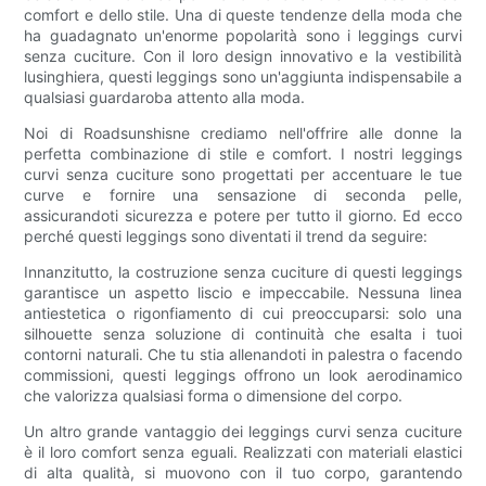
comfort e dello stile. Una di queste tendenze della moda che
ha guadagnato un'enorme popolarità sono i leggings curvi
senza cuciture. Con il loro design innovativo e la vestibilità
lusinghiera, questi leggings sono un'aggiunta indispensabile a
qualsiasi guardaroba attento alla moda.
Noi di Roadsunshisne crediamo nell'offrire alle donne la
perfetta combinazione di stile e comfort. I nostri leggings
curvi senza cuciture sono progettati per accentuare le tue
curve e fornire una sensazione di seconda pelle,
assicurandoti sicurezza e potere per tutto il giorno. Ed ecco
perché questi leggings sono diventati il ​​trend da seguire:
Innanzitutto, la costruzione senza cuciture di questi leggings
garantisce un aspetto liscio e impeccabile. Nessuna linea
antiestetica o rigonfiamento di cui preoccuparsi: solo una
silhouette senza soluzione di continuità che esalta i tuoi
contorni naturali. Che tu stia allenandoti in palestra o facendo
commissioni, questi leggings offrono un look aerodinamico
che valorizza qualsiasi forma o dimensione del corpo.
Un altro grande vantaggio dei leggings curvi senza cuciture
è il loro comfort senza eguali. Realizzati con materiali elastici
di alta qualità, si muovono con il tuo corpo, garantendo