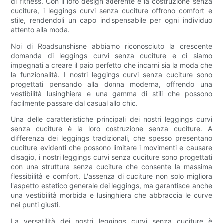
di fitness. Con il loro design aderente e la costruzione senza
cuciture, i leggings curvi senza cuciture offrono comfort e
stile, rendendoli un capo indispensabile per ogni individuo
attento alla moda.
Noi di Roadsunshisne abbiamo riconosciuto la crescente
domanda di leggings curvi senza cuciture e ci siamo
impegnati a creare il paio perfetto che incarni sia la moda che
la funzionalità. I nostri leggings curvi senza cuciture sono
progettati pensando alla donna moderna, offrendo una
vestibilità lusinghiera e una gamma di stili che possono
facilmente passare dal casual allo chic.
Una delle caratteristiche principali dei nostri leggings curvi
senza cuciture è la loro costruzione senza cuciture. A
differenza dei leggings tradizionali, che spesso presentano
cuciture evidenti che possono limitare i movimenti e causare
disagio, i nostri leggings curvi senza cuciture sono progettati
con una struttura senza cuciture che consente la massima
flessibilità e comfort. L'assenza di cuciture non solo migliora
l'aspetto estetico generale dei leggings, ma garantisce anche
una vestibilità morbida e lusinghiera che abbraccia le curve
nei punti giusti.
La versatilità dei nostri leggings curvi senza cuciture è