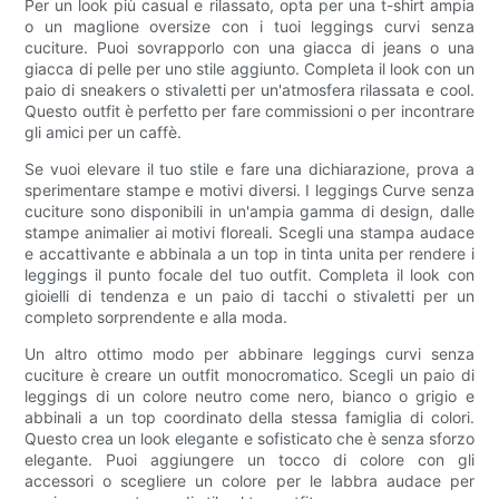
Per un look più casual e rilassato, opta per una t-shirt ampia
o un maglione oversize con i tuoi leggings curvi senza
cuciture. Puoi sovrapporlo con una giacca di jeans o una
giacca di pelle per uno stile aggiunto. Completa il look con un
paio di sneakers o stivaletti per un'atmosfera rilassata e cool.
Questo outfit è perfetto per fare commissioni o per incontrare
gli amici per un caffè.
Se vuoi elevare il tuo stile e fare una dichiarazione, prova a
sperimentare stampe e motivi diversi. I leggings Curve senza
cuciture sono disponibili in un'ampia gamma di design, dalle
stampe animalier ai motivi floreali. Scegli una stampa audace
e accattivante e abbinala a un top in tinta unita per rendere i
leggings il punto focale del tuo outfit. Completa il look con
gioielli di tendenza e un paio di tacchi o stivaletti per un
completo sorprendente e alla moda.
Un altro ottimo modo per abbinare leggings curvi senza
cuciture è creare un outfit monocromatico. Scegli un paio di
leggings di un colore neutro come nero, bianco o grigio e
abbinali a un top coordinato della stessa famiglia di colori.
Questo crea un look elegante e sofisticato che è senza sforzo
elegante. Puoi aggiungere un tocco di colore con gli
accessori o scegliere un colore per le labbra audace per