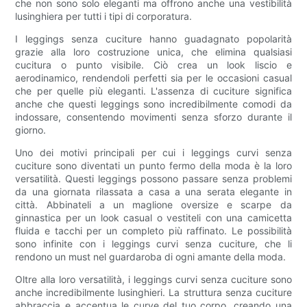
che non sono solo eleganti ma offrono anche una vestibilità
lusinghiera per tutti i tipi di corporatura.
I leggings senza cuciture hanno guadagnato popolarità
grazie alla loro costruzione unica, che elimina qualsiasi
cucitura o punto visibile. Ciò crea un look liscio e
aerodinamico, rendendoli perfetti sia per le occasioni casual
che per quelle più eleganti. L'assenza di cuciture significa
anche che questi leggings sono incredibilmente comodi da
indossare, consentendo movimenti senza sforzo durante il
giorno.
Uno dei motivi principali per cui i leggings curvi senza
cuciture sono diventati un punto fermo della moda è la loro
versatilità. Questi leggings possono passare senza problemi
da una giornata rilassata a casa a una serata elegante in
città. Abbinateli a un maglione oversize e scarpe da
ginnastica per un look casual o vestiteli con una camicetta
fluida e tacchi per un completo più raffinato. Le possibilità
sono infinite con i leggings curvi senza cuciture, che li
rendono un must nel guardaroba di ogni amante della moda.
Oltre alla loro versatilità, i leggings curvi senza cuciture sono
anche incredibilmente lusinghieri. La struttura senza cuciture
abbraccia e accentua le curve del tuo corpo, creando una