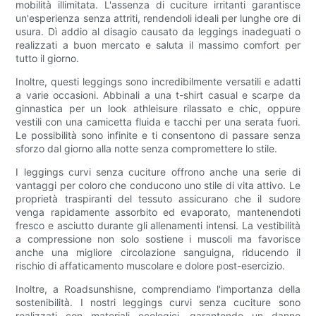
mobilità illimitata. L'assenza di cuciture irritanti garantisce
un'esperienza senza attriti, rendendoli ideali per lunghe ore di
usura. Dì addio al disagio causato da leggings inadeguati o
realizzati a buon mercato e saluta il massimo comfort per
tutto il giorno.
Inoltre, questi leggings sono incredibilmente versatili e adatti
a varie occasioni. Abbinali a una t-shirt casual e scarpe da
ginnastica per un look athleisure rilassato e chic, oppure
vestili con una camicetta fluida e tacchi per una serata fuori.
Le possibilità sono infinite e ti consentono di passare senza
sforzo dal giorno alla notte senza compromettere lo stile.
I leggings curvi senza cuciture offrono anche una serie di
vantaggi per coloro che conducono uno stile di vita attivo. Le
proprietà traspiranti del tessuto assicurano che il sudore
venga rapidamente assorbito ed evaporato, mantenendoti
fresco e asciutto durante gli allenamenti intensi. La vestibilità
a compressione non solo sostiene i muscoli ma favorisce
anche una migliore circolazione sanguigna, riducendo il
rischio di affaticamento muscolare e dolore post-esercizio.
Inoltre, a Roadsunshisne, comprendiamo l'importanza della
sostenibilità. I nostri leggings curvi senza cuciture sono
realizzati con materiali ecologici, garantendo un danno