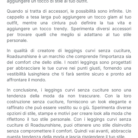
aggiungere un tocco di stile al tuo outfit.
Quando si tratta di accessori, le possibilità sono infinite. Un
cappello a tesa larga può aggiungere un tocco glam al tuo
outfit, mentre una cintura può definire la tua vita e
aggiungere un tocco trendy. Sperimenta diversi accessori
per trovare quelli che meglio si adattano al tuo stile
personale.
In qualità di creatore di leggings curvi senza cuciture,
Roadsunshisne è un marchio che comprende l'importanza sia
del comfort che dello stile. I nostri leggings sono progettati
per abbracciare le tue curve nei punti giusti, fornendo una
vestibilità lusinghiera che ti farà sentire sicuro e pronto ad
affrontare il mondo.
In conclusione, i leggings curvi senza cuciture sono una
tendenza della moda da non trascurare. Con la loro
costruzione senza cuciture, forniscono un look elegante e
raffinato che può essere vestito su o giù. Sperimenta diverse
opzioni di stile, stampe e motivi per creare look alla moda che
riflettono il tuo stile personale. Con i leggings curvi senza
cuciture di Roadsunshisne, puoi ottenere uno stile disinvolto
senza compromettere il comfort. Quindi vai avanti, abbraccia
questa tendenza della moda e lascia risplendere il tuo stile.