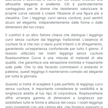
silhouette elegante e snellente. Ciò è particolarmente
vantaggioso per le donne che desiderano valorizzare le
proprie curve naturali o creare l'illusione di una figura più a
clessidra. Con i leggings curvi senza cuciture, puoi sentirti
sicuro ed elegante, indipendentemente dalla forma o dalle
dimensioni del tuo corpo.
Il comfort è un altro fattore chiave che distingue i leggings
curvi senza cuciture dai leggings tradizionali. L'assenza di
cuciture fa sì che non ci siano punti irritanti o di sfregamento,
garantendo un'esperienza confortevole per tutto il giorno. Il
tessuto utilizzato nei nostri leggings senza cuciture
Roadsunshisne Curve è una miscela di materiali di alta
qualità, che garantisce una sensazione morbida e traspirante
sulla pelle. Che tu stia facendo commissioni o andando in
palestra, questi leggings ti manterranno comodo ed elegante
per tutta la giornata.
Quando si tratta di scegliere il paio perfetto di leggings curvi
senza cuciture, è importante considerare la vestibilità e la
lunghezza adatte al tuo tipo di corporatura. Roadsunshisne
offre un'ampia gamma di dimensioni e lunghezze per
soddisfare tutte le forme e altezze del corpo. I nostri leggings
sono progettati con una cintura alta, che fornisce supporto e