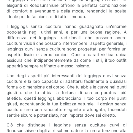
eleganti di Roadsunshisne offrono la perfetta combinazione
di comfort e avanguardia della moda, rendendoli la scelta
ideale per le fashioniste di tutto il mondo.
I leggings senza cuciture hanno guadagnato un'enorme
popolarità negli ultimi anni, e per una buona ragione. A
differenza dei leggings tradizionali, che possono avere
cuciture visibili che possono interrompere l'aspetto generale, i
leggings curvi senza cuciture sono progettati per fornire un
aspetto liscio e aerodinamico. Questa caratteristica unica
assicura che, indipendentemente da come li stili, il tuo outfit
apparirà sempre raffinato e messo insieme.
Uno degli aspetti più interessanti dei leggings curvi senza
cuciture è la loro capacità di adattarsi facilmente a qualsiasi
forma o dimensione del corpo. Che tu abbia le curve nei punti
giusti o che tu abbia la fortuna di una corporatura più
atletica, questi leggings abbracciano il tuo corpo nei punti
giusti, accentuando la tua bellezza naturale. Il design senza
cuciture crea una silhouette elegante e allungata, facendoti
sentire sicuro e potenziato, non importa dove sei diretto.
Ciò che distingue i leggings senza cuciture curvi di
Roadsunshisne dagli altri sul mercato è la loro attenzione alla