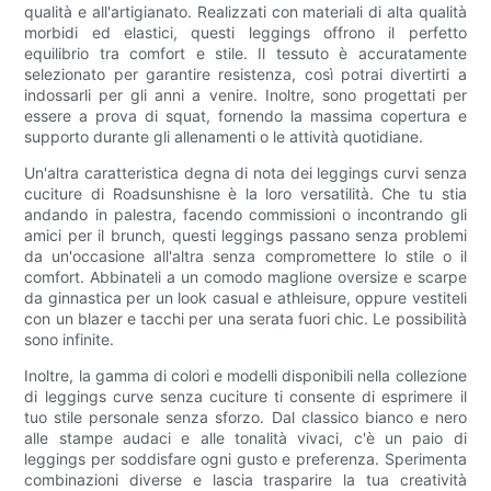
qualità e all'artigianato. Realizzati con materiali di alta qualità
morbidi ed elastici, questi leggings offrono il perfetto
equilibrio tra comfort e stile. Il tessuto è accuratamente
selezionato per garantire resistenza, così potrai divertirti a
indossarli per gli anni a venire. Inoltre, sono progettati per
essere a prova di squat, fornendo la massima copertura e
supporto durante gli allenamenti o le attività quotidiane.
Un'altra caratteristica degna di nota dei leggings curvi senza
cuciture di Roadsunshisne è la loro versatilità. Che tu stia
andando in palestra, facendo commissioni o incontrando gli
amici per il brunch, questi leggings passano senza problemi
da un'occasione all'altra senza compromettere lo stile o il
comfort. Abbinateli a un comodo maglione oversize e scarpe
da ginnastica per un look casual e athleisure, oppure vestiteli
con un blazer e tacchi per una serata fuori chic. Le possibilità
sono infinite.
Inoltre, la gamma di colori e modelli disponibili nella collezione
di leggings curve senza cuciture ti consente di esprimere il
tuo stile personale senza sforzo. Dal classico bianco e nero
alle stampe audaci e alle tonalità vivaci, c'è un paio di
leggings per soddisfare ogni gusto e preferenza. Sperimenta
combinazioni diverse e lascia trasparire la tua creatività