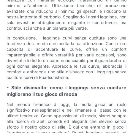
minimo all'ambiente. Utilizziamo tecniche di produzione
avanzate che riducono al minimo gli sprechi e riducono la
nostra impronta di carbonio. Scegliendo i nostri leggings, non
solo investi in abbigliamento elegante e confortevole, ma
contribuisci anche a un pianeta più verde.
In conclusione, i leggings curvi senza cuciture sono una
tendenza della moda che merita la tua attenzione. Con la loro
capacità di accentuare le curve, offrire un comfort
impareggiabile e offrire versatilità per varie occasioni, sono
diventati di diritto un capo irrinunciabile per il guardaroba di
ogni donna elegante. Abbraccia le tue curve, abbraccia il
comfort e abbraccia uno stile disinvolto con i leggings senza
cuciture curvi di Roadsunshisne.
- Stile disinvolto: come i leggings senza cuciture
migliorano il tuo gioco di moda
Nel mondo frenetico di oggi, la moda gioca un ruolo
significativo nell'esprimerci e nel rimanere al passo con le
ultime tendenze. Come appassionati di moda, siamo sempre
alla ricerca di abiti comodi ed eleganti che elevino senza
sforzo il nostro gioco di stile. È qui che entrano in gioco i
"leggings curvi senza cuciture". Questi leggings versatili ed