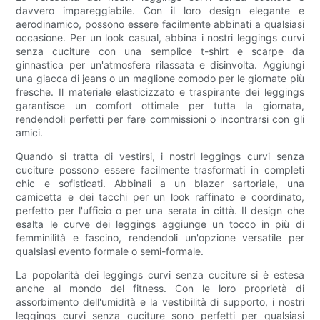
davvero impareggiabile. Con il loro design elegante e
aerodinamico, possono essere facilmente abbinati a qualsiasi
occasione. Per un look casual, abbina i nostri leggings curvi
senza cuciture con una semplice t-shirt e scarpe da
ginnastica per un'atmosfera rilassata e disinvolta. Aggiungi
una giacca di jeans o un maglione comodo per le giornate più
fresche. Il materiale elasticizzato e traspirante dei leggings
garantisce un comfort ottimale per tutta la giornata,
rendendoli perfetti per fare commissioni o incontrarsi con gli
amici.
Quando si tratta di vestirsi, i nostri leggings curvi senza
cuciture possono essere facilmente trasformati in completi
chic e sofisticati. Abbinali a un blazer sartoriale, una
camicetta e dei tacchi per un look raffinato e coordinato,
perfetto per l'ufficio o per una serata in città. Il design che
esalta le curve dei leggings aggiunge un tocco in più di
femminilità e fascino, rendendoli un'opzione versatile per
qualsiasi evento formale o semi-formale.
La popolarità dei leggings curvi senza cuciture si è estesa
anche al mondo del fitness. Con le loro proprietà di
assorbimento dell'umidità e la vestibilità di supporto, i nostri
leggings curvi senza cuciture sono perfetti per qualsiasi