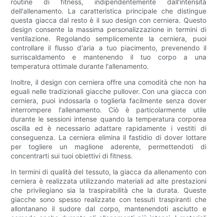
routine di fitness, indipendentemente dall'intensità
dell'allenamento. La caratteristica principale che distingue
questa giacca dal resto è il suo design con cerniera. Questo
design consente la massima personalizzazione in termini di
ventilazione. Regolando semplicemente la cerniera, puoi
controllare il flusso d'aria a tuo piacimento, prevenendo il
surriscaldamento e mantenendo il tuo corpo a una
temperatura ottimale durante l'allenamento.
Inoltre, il design con cerniera offre una comodità che non ha
eguali nelle tradizionali giacche pullover. Con una giacca con
cerniera, puoi indossarla o toglierla facilmente senza dover
interrompere l'allenamento. Ciò è particolarmente utile
durante le sessioni intense quando la temperatura corporea
oscilla ed è necessario adattare rapidamente i vestiti di
conseguenza. La cerniera elimina il fastidio di dover lottare
per togliere un maglione aderente, permettendoti di
concentrarti sui tuoi obiettivi di fitness.
In termini di qualità del tessuto, la giacca da allenamento con
cerniera è realizzata utilizzando materiali ad alte prestazioni
che privilegiano sia la traspirabilità che la durata. Queste
giacche sono spesso realizzate con tessuti traspiranti che
allontanano il sudore dal corpo, mantenendoti asciutto e