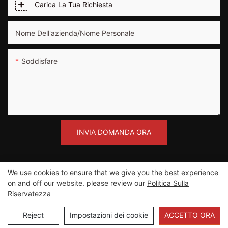
Carica La Tua Richiesta
Nome Dell'azienda/Nome Personale
Soddisfare
INVIA DOMANDA ORA
We use cookies to ensure that we give you the best experience
on and off our website. please review our
Politica Sulla
Riservatezza
Copyright ©2012-2023 Guangzhou Road Sunshine
Sports Wear co.,Ltd |
Mappa del sito
Reject
Impostazioni dei cookie
ACCETTO ORA