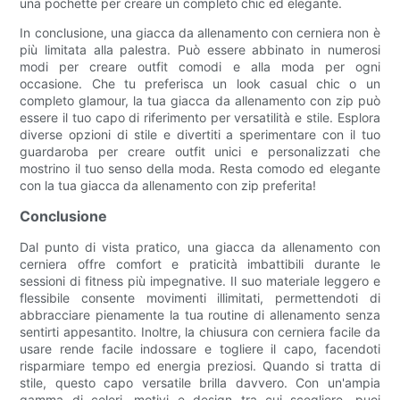
una pochette per creare un completo chic ed elegante.
In conclusione, una giacca da allenamento con cerniera non è
più limitata alla palestra. Può essere abbinato in numerosi
modi per creare outfit comodi e alla moda per ogni
occasione. Che tu preferisca un look casual chic o un
completo glamour, la tua giacca da allenamento con zip può
essere il tuo capo di riferimento per versatilità e stile. Esplora
diverse opzioni di stile e divertiti a sperimentare con il tuo
guardaroba per creare outfit unici e personalizzati che
mostrino il tuo senso della moda. Resta comodo ed elegante
con la tua giacca da allenamento con zip preferita!
Conclusione
Dal punto di vista pratico, una giacca da allenamento con
cerniera offre comfort e praticità imbattibili durante le
sessioni di fitness più impegnative. Il suo materiale leggero e
flessibile consente movimenti illimitati, permettendoti di
abbracciare pienamente la tua routine di allenamento senza
sentirti appesantito. Inoltre, la chiusura con cerniera facile da
usare rende facile indossare e togliere il capo, facendoti
risparmiare tempo ed energia preziosi. Quando si tratta di
stile, questo capo versatile brilla davvero. Con un'ampia
gamma di colori, motivi e design tra cui scegliere, puoi