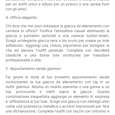
per un outfit unico e stiloso per un pranzo o una serata fuori
con gli amici.
4. Ufficio elegante:
Chi dice che non puoi indossare la giacca da allenamento con
cerniera in ufficio? Tonifica l'atmosfera casual abbinando la
giacca a pantaloni sartoriali e una camicia button-down.
Scegli un'elegante giacca nera o blu scuro per creare un look
sofisticato. Aggiungi una cintura importante per stringere la
vita ed elevare l'outfit generale. Completa con décolleté
classiche e una borsa tote strutturata per trasudare
professionalità e stile.
5. Appuntamento serale glamour:
Fai girare la testa al tuo prossimo appuntamento serale
incorporando la tua giacca da allenamento con zip in un
outfit glamour. Abbina un vestito aderente o una gonna a un
top provocante e metti sopra la giacca. Questa
combinazione inaspettata aggiunge un elemento di sorpresa
e raffinatezza al tuo look. Scegli una giacca con dettagli unici
come una lucentezza metallica o accenti impreziositi per fare
una dichiarazione. Completa l'outfit con tacchi con cinturino e