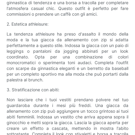
ginnastica di tendenza e una borsa a tracolla per completare
l'atmosfera casual chic. Questo outfit è perfetto per fare
commissioni o prendere un caffè con gli amici.
2. Estetica athleisure:
La tendenza athleisure ha preso d'assalto il mondo della
moda e la tua giacca da allenamento con zip si adatta
perfettamente a questo stile. Indossa la giacca con un paio di
leggings o pantaloni da jogging abbinati per un look
coordinato. Opta per una combinazione di colori
monocromatici o sperimenta toni audaci. Completa l'outfit
con scarpe da ginnastica eleganti e un berretto da baseball
per un completo sportivo ma alla moda che può portarti dalla
palestra al brunch.
3. Stratificazione con abiti:
Non lasciare che i tuoi vestiti prendano polvere nel tuo
guardaroba durante i mesi più freddi. Una giacca da
allenamento con zip può aggiungere un tocco grintoso ai tuoi
abiti femminili. Indossa un vestito che arriva appena sopra il
ginocchio e metti sopra la giacca. Lascia la giacca aperta per
creare un effetto a cascata, mettendo in mostra l'abito
sottostante. Completa il look con stivaletti e borsa a tracolla