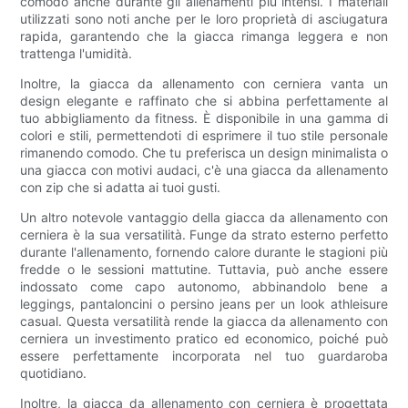
comodo anche durante gli allenamenti più intensi. I materiali
utilizzati sono noti anche per le loro proprietà di asciugatura
rapida, garantendo che la giacca rimanga leggera e non
trattenga l'umidità.
Inoltre, la giacca da allenamento con cerniera vanta un
design elegante e raffinato che si abbina perfettamente al
tuo abbigliamento da fitness. È disponibile in una gamma di
colori e stili, permettendoti di esprimere il tuo stile personale
rimanendo comodo. Che tu preferisca un design minimalista o
una giacca con motivi audaci, c'è una giacca da allenamento
con zip che si adatta ai tuoi gusti.
Un altro notevole vantaggio della giacca da allenamento con
cerniera è la sua versatilità. Funge da strato esterno perfetto
durante l'allenamento, fornendo calore durante le stagioni più
fredde o le sessioni mattutine. Tuttavia, può anche essere
indossato come capo autonomo, abbinandolo bene a
leggings, pantaloncini o persino jeans per un look athleisure
casual. Questa versatilità rende la giacca da allenamento con
cerniera un investimento pratico ed economico, poiché può
essere perfettamente incorporata nel tuo guardaroba
quotidiano.
Inoltre, la giacca da allenamento con cerniera è progettata