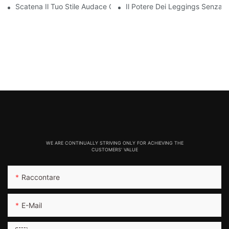
Scatena Il Tuo Stile Audace Con I Leggings Rossi Senza Cucitur
Il Potere Dei Leggings Senza 
WE ARE CONTINUALLY STRIVING ONLY FOR ACHIEVING THE
CUSTOMERS' VALUE
Raccontare
E-Mail