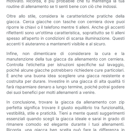
motivato. Ricorda, è più probabile che tu mantenga la tua
routine di allenamento se ti senti bene con ciò che indossi.
Oltre allo stile, considera le caratteristiche pratiche della
giacca. Cerca giacche con tasche con cerniera dove puoi
riporre le chiavi o il telefono mentre ti alleni. Anche gli accenti
riflettenti sono un'ottima caratteristica, soprattutto se ti alleni
spesso all'aperto in condizioni di scarsa illuminazione. Questi
accenti ti aiuteranno a mantenerti visibile e al sicuro.
Infine, non dimenticare di considerare la cura e la
manutenzione della tua giacca da allenamento con cerniera.
Controlla l'etichetta per istruzioni specifiche sul lavaggio,
poiché alcune giacche potrebbero richiedere cure particolari.
È anche una buona idea scegliere una giacca resistente e
costruita per durare. Investire in una giacca di alta qualità ti
farà risparmiare denaro a lungo termine, poiché potrai godere
dei suoi benefici per molti allenamenti a venire.
In conclusione, trovare la giacca da allenamento con zip
perfetta significa trovare il giusto equilibrio tra funzionalità,
vestibilità, stile e praticità. Tieni a mente questi suggerimenti
essenziali quando scegli la giacca ideale e sarai in grado di
rimanere comodo ed elegante durante i tuoi allenamenti.
Ricorda, una giacca ben scelta può fare la differenza in