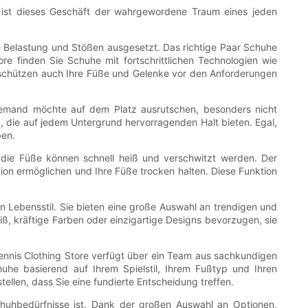
n ist dieses Geschäft der wahrgewordene Traum eines jeden
ge Belastung und Stößen ausgesetzt. Das richtige Paar Schuhe
re finden Sie Schuhe mit fortschrittlichen Technologien wie
 schützen auch Ihre Füße und Gelenke vor den Anforderungen
Niemand möchte auf dem Platz ausrutschen, besonders nicht
n, die auf jedem Untergrund hervorragenden Halt bieten. Egal,
ben.
 die Füße können schnell heiß und verschwitzt werden. Der
tion ermöglichen und Ihre Füße trocken halten. Diese Funktion
ein Lebensstil. Sie bieten eine große Auswahl an trendigen und
ß, kräftige Farben oder einzigartige Designs bevorzugen, sie
ennis Clothing Store verfügt über ein Team aus sachkundigen
huhe basierend auf Ihrem Spielstil, Ihrem Fußtyp und Ihren
llen, dass Sie eine fundierte Entscheidung treffen.
schuhbedürfnisse ist. Dank der großen Auswahl an Optionen,