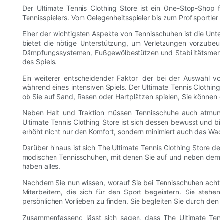
Der Ultimate Tennis Clothing Store ist ein One-Stop-Shop
Tennisspielers. Vom Gelegenheitsspieler bis zum Profisportler 
Einer der wichtigsten Aspekte von Tennisschuhen ist die Unt
bietet die nötige Unterstützung, um Verletzungen vorzubeug
Dämpfungssystemen, Fußgewölbestützen und Stabilitätsmerkm
des Spiels.
Ein weiterer entscheidender Faktor, der bei der Auswahl 
während eines intensiven Spiels. Der Ultimate Tennis Clothin
ob Sie auf Sand, Rasen oder Hartplätzen spielen, Sie können 
Neben Halt und Traktion müssen Tennisschuhe auch atmungs
Ultimate Tennis Clothing Store ist sich dessen bewusst und b
erhöht nicht nur den Komfort, sondern minimiert auch das W
Darüber hinaus ist sich The Ultimate Tennis Clothing Store de
modischen Tennisschuhen, mit denen Sie auf und neben dem Pl
haben alles.
Nachdem Sie nun wissen, worauf Sie bei Tennisschuhen achte
Mitarbeitern, die sich für den Sport begeistern. Sie steh
persönlichen Vorlieben zu finden. Sie begleiten Sie durch de
Zusammenfassend lässt sich sagen, dass The Ultimate Tenni