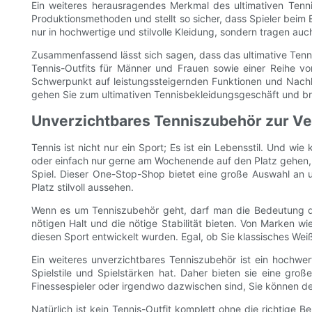
Ein weiteres herausragendes Merkmal des ultimativen Tenni
Produktionsmethoden und stellt so sicher, dass Spieler beim 
nur in hochwertige und stilvolle Kleidung, sondern tragen auc
Zusammenfassend lässt sich sagen, dass das ultimative Tennis
Tennis-Outfits für Männer und Frauen sowie einer Reihe vo
Schwerpunkt auf leistungssteigernden Funktionen und Nachhal
gehen Sie zum ultimativen Tennisbekleidungsgeschäft und bring
Unverzichtbares Tenniszubehör zur Ve
Tennis ist nicht nur ein Sport; Es ist ein Lebensstil. Und wi
oder einfach nur gerne am Wochenende auf den Platz gehen, 
Spiel. Dieser One-Stop-Shop bietet eine große Auswahl an 
Platz stilvoll aussehen.
Wenn es um Tenniszubehör geht, darf man die Bedeutung des
nötigen Halt und die nötige Stabilität bieten. Von Marken w
diesen Sport entwickelt wurden. Egal, ob Sie klassisches Wei
Ein weiteres unverzichtbares Tenniszubehör ist ein hochwert
Spielstile und Spielstärken hat. Daher bieten sie eine gro
Finessespieler oder irgendwo dazwischen sind, Sie können den
Natürlich ist kein Tennis-Outfit komplett ohne die richtige