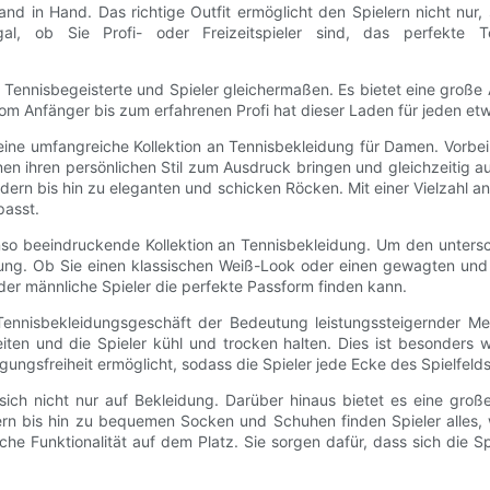
and in Hand. Das richtige Outfit ermöglicht den Spielern nicht nur,
al, ob Sie Profi- oder Freizeitspieler sind, das perfekte Ten
 Tennisbegeisterte und Spieler gleichermaßen. Es bietet eine große A
Vom Anfänger bis zum erfahrenen Profi hat dieser Laden für jeden et
seine umfangreiche Kollektion an Tennisbekleidung für Damen. Vorbei
nen ihren persönlichen Stil zum Ausdruck bringen und gleichzeitig a
dern bis hin zu eleganten und schicken Röcken. Mit einer Vielzahl a
passt.
nso beeindruckende Kollektion an Tennisbekleidung. Um den untersc
ung. Ob Sie einen klassischen Weiß-Look oder einen gewagten und 
der männliche Spieler die perfekte Passform finden kann.
ve Tennisbekleidungsgeschäft der Bedeutung leistungssteigernder M
iten und die Spieler kühl und trocken halten. Dies ist besonders 
ungsfreiheit ermöglicht, sodass die Spieler jede Ecke des Spielfeld
sich nicht nur auf Bekleidung. Darüber hinaus bietet es eine groß
rn bis hin zu bequemen Socken und Schuhen finden Spieler alles, 
che Funktionalität auf dem Platz. Sie sorgen dafür, dass sich die S