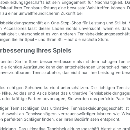
sbekleidungsgeschäfts ist sein Engagement für Nachhaltigkeit. Da
Einkauf ihrer Tennisausrüstung eine bewusste Wahl treffen können. D
h zu einer umweltfreundlicheren Zukunft bei.
bekleidungsgeschäft ein One-Stop-Shop für Leistung und Stil ist. Mi
n Accessoires lässt dieser Laden nichts unversucht, wenn es darum
tigkeit unterscheidet es von anderen Tennisbekleidungsgeschäften. E
en Sie Ihr Spiel – und Ihren Stil – auf die nächste Stufe.
rbesserung Ihres Spiels
e könnten Sie Ihr Spiel besser verbessern als mit dem richtigen Tenni
die richtige Ausrüstung kann den entscheidenden Unterschied mach
unverzichtbarem Tenniszubehör, das nicht nur Ihre Leistung verbes
 richtigen Schuhwerks nicht unterschätzen. Die richtigen Tenniss
ie Nike, Adidas und Asics bietet das ultimative Tennisbekleidungsge
ß oder kräftige Farben bevorzugen, Sie werden das perfekte Paar fin
iger Tennisschläger. Das ultimative Tennisbekleidungsgeschäft ist 
ße Auswahl an Tennisschlägern vertrauenswürdiger Marken wie Wils
 perfekten Schläger finden, der Ihren Bedürfnissen entspricht.
 Bekleidung. Das ultimative Tennisbekleidungsgeschäft bietet eine 