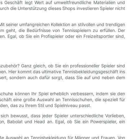
s Geschäft legt Wert auf umweltfreundliche Materialien und
urch die Unterstützung dieses Shops investieren Spieler nicht
t seiner umfangreichen Kollektion an stilvollen und trendigen
 geht, die Bedürfnisse von Tennisspielern zu erfüllen. Der
gal, ob Sie ein Profispieler oder ein Freizeitsportler sind,
szubehör? Ganz gleich, ob Sie ein professioneller Spieler sind
en. Hier kommt das ultimative Tennisbekleidungsgeschäft ins
sert, sondern auch dafür sorgt, dass Sie auf und neben dem
chuhe können Ihr Spiel erheblich verbessern, indem sie den
schäft eine große Auswahl an Tennisschuhen, die speziell für
den, das zu Ihrem Stil und Spielniveau passt.
sich bewusst, dass jeder Spieler unterschiedliche Vorlieben,
on, Babolat und Head an. Egal, ob Sie ein Powerspieler, ein
große Auswahl an Tennisbekleidung für Männer und Frauen. Von