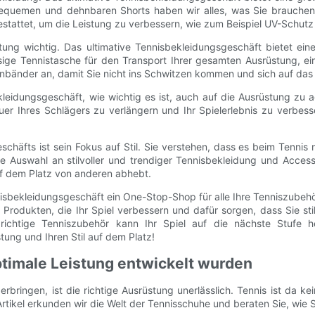
bequemen und dehnbaren Shorts haben wir alles, was Sie brauchen,
gestattet, um die Leistung zu verbessern, wie zum Beispiel UV-Schu
attung wichtig. Das ultimative Tennisbekleidungsgeschäft bietet e
ässige Tennistasche für den Transport Ihrer gesamten Ausrüstung, ei
rnbänder an, damit Sie nicht ins Schwitzen kommen und sich auf das
leidungsgeschäft, wie wichtig es ist, auch auf die Ausrüstung zu a
r Ihres Schlägers zu verlängern und Ihr Spielerlebnis zu verbess
schäfts ist sein Fokus auf Stil. Sie verstehen, dass es beim Tenni
e Auswahl an stilvoller und trendiger Tennisbekleidung und Acces
auf dem Platz von anderen abhebt.
sbekleidungsgeschäft ein One-Stop-Shop für alle Ihre Tenniszubehö
Produkten, die Ihr Spiel verbessern und dafür sorgen, dass Sie stil
as richtige Tenniszubehör kann Ihr Spiel auf die nächste Stuf
tung und Ihren Stil auf dem Platz!
ptimale Leistung entwickelt wurden
erbringen, ist die richtige Ausrüstung unerlässlich. Tennis ist da
rtikel erkunden wir die Welt der Tennisschuhe und beraten Sie, wie Si