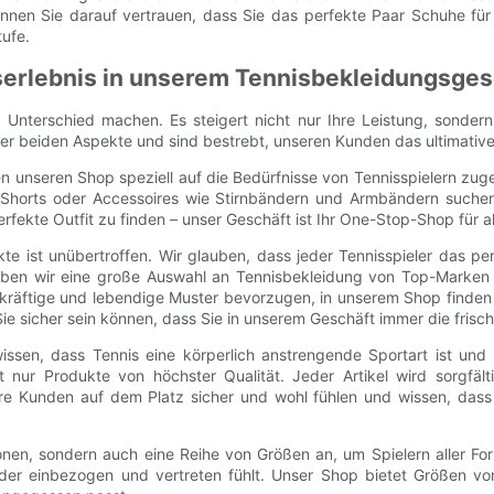
 können Sie darauf vertrauen, dass Sie das perfekte Paar Schuhe fü
tufe.
serlebnis in unserem Tennisbekleidungsges
 Unterschied machen. Es steigert nicht nur Ihre Leistung, sondern
r beiden Aspekte und sind bestrebt, unseren Kunden das ultimative 
en unseren Shop speziell auf die Bedürfnisse von Tennisspielern zuge
, Shorts oder Accessoires wie Stirnbändern und Armbändern suchen
ekte Outfit zu finden – unser Geschäft ist Ihr One-Stop-Shop für al
e ist unübertroffen. Wir glauben, dass jeder Tennisspieler das per
haben wir eine große Auswahl an Tennisbekleidung von Top-Marken 
r kräftige und lebendige Muster bevorzugen, in unserem Shop finden 
ie sicher sein können, dass Sie in unserem Geschäft immer die fris
r wissen, dass Tennis eine körperlich anstrengende Sportart ist 
nur Produkte von höchster Qualität. Jeder Artikel wird sorgfält
re Kunden auf dem Platz sicher und wohl fühlen und wissen, dass i
ionen, sondern auch eine Reihe von Größen an, um Spielern aller F
h jeder einbezogen und vertreten fühlt. Unser Shop bietet Größen