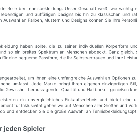
de Rolle bei Tennisbekleidung. Unser Geschäft weiß, wie wichtig e
lebendigen und auffälligen Designs bis hin zu klassischen und raf
 Auswahl an Farben, Mustern und Designs können Sie Ihre Persönli
leidung haben sollte, die zu seiner individuellen Körperform un
 und so ein breites Spektrum an Menschen abdeckt. Ganz gleich, o
 für eine bequeme Passform, die Ihr Selbstvertrauen und Ihre Leistun
gearbeitet, um Ihnen eine umfangreiche Auswahl an Optionen zu bi
ranche umfasst. Jede Marke bringt ihren eigenen einzigartigen Stil
ie Gewissheit herausragender Qualität und Haltbarkeit genießen kö
isterten ein unvergleichliches Einkaufserlebnis und bietet eine 
agement für Inklusivität gehen wir auf Menschen aller Größen und Vo
op und entdecken Sie die große Auswahl an Tennisbekleidungsoption
r jeden Spieler