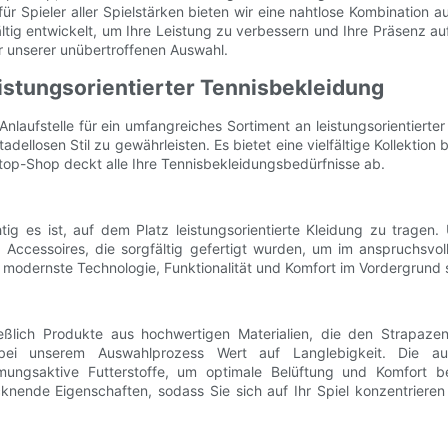
 Spieler aller Spielstärken bieten wir eine nahtlose Kombination aus
ltig entwickelt, um Ihre Leistung zu verbessern und Ihre Präsenz auf
r unserer unübertroffenen Auswahl.
istungsorientierter Tennisbekleidung
nlaufstelle für ein umfangreiches Sortiment an leistungsorientiert
adellosen Stil zu gewährleisten. Es bietet eine vielfältige Kollekti
Stop-Shop deckt alle Ihre Tennisbekleidungsbedürfnisse ab.
ig es ist, auf dem Platz leistungsorientierte Kleidung zu tragen. 
 Accessoires, die sorgfältig gefertigt wurden, um im anspruchsvol
odernste Technologie, Funktionalität und Komfort im Vordergrund s
eßlich Produkte aus hochwertigen Materialien, die den Strapazen
r bei unserem Auswahlprozess Wert auf Langlebigkeit. Die 
tmungsaktive Futterstoffe, um optimale Belüftung und Komfort b
ocknende Eigenschaften, sodass Sie sich auf Ihr Spiel konzentrier