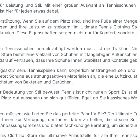
 für Leistung und Stil. Mit einer großen Auswahl an Tennisschuhe
ist hier für jeden etwas dabei.
erstützung. Wenn Sie auf dem Platz sind, sind Ihre Füße einer Men
en und Ihre Leistung zu steigern. Im Ultimate Tennis Clothing Sto
alen. Diese Eigenschaften sorgen nicht nur für Komfort, sondern
von Tennisschuhen berücksichtigt werden muss, ist die Traktion. 
g Store bietet eine Vielzahl von Schuhen mit langlebigen Außensohle
darauf vertrauen, dass Ihre Schuhe Ihnen Stabilität und Kontrolle ge
aktiv sein. Tennisspielen kann körperlich anstrengend sein und
ietet Schuhe aus atmungsaktiven Materialien an, die eine Luftzirkula
achstum von Bakterien und Gerüchen.
r Bedeutung von Stil bewusst. Tennis ist nicht nur ein Sport; Es ist 
atz gut aussehen und sich gut fühlen. Egal, ob Sie klassisches Wei
n müssen, wie finden Sie das perfekte Paar für Sie? Der Ultimate T
en Ihnen zur Verfügung, um Ihnen dabei zu helfen, die idealen Sc
n Anpassungsprozess und bieten fachkundige Beratung, um sicherzuste
s Clothing Store die ultimative Anlaufstelle für alle Ihre Tennis