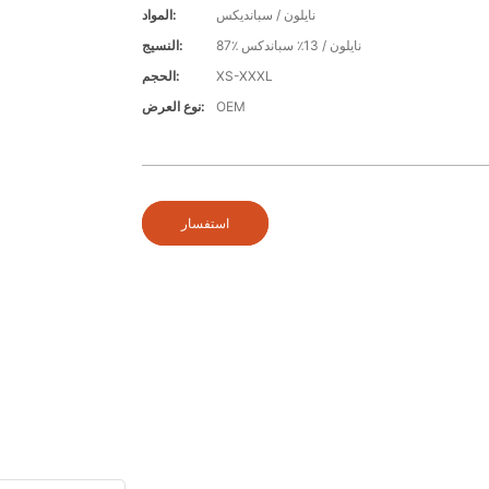
نايلون / سبانديكس
المواد:
87٪ نايلون / 13٪ سباندكس
النسيج:
XS-XXXL
الحجم:
OEM
نوع العرض:
استفسار