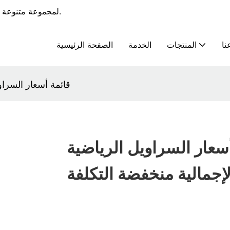
يوفر RoadSunshine خدمات OEM و ODM لمجموعة متنوعة من الملابس الرياضية.
نا
المنتجات
الخدمة
الصفحة الرئيسية
قائمة أسعار السراو
سعار السراويل الرياضية
لإجمالية منخفضة التكلفة