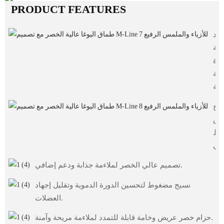
PRODUCT FEATURES
واد
لية
ودة
صة
يج
وش
مط
تصميم عالي الخصر لملاءمة جذابة ودعم إضافي.
نسيج مضغوط لتحسين الدورة الدموية وتقليل إجهاد
العضلات.
حزام خصر عريض وخامة قابلة للتمدد لملاءمة مريحة وآمنة.