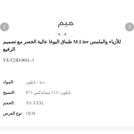
طماق اليوغا عالية الخصر مع تصميم M-Line للأزياء والملمس
الرفيع
YX-F23D-001L-1
دنة / نايلون
المواد:
87٪ نايلون / 13٪ سباندكس
النسيج:
XS-XXXL
الحجم:
OEM
نوع العرض: