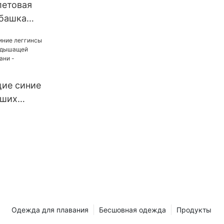
летовая
убашка
ым
иженной
 кулиской -
E
ие синие
ьших
дышащей
льной
SUNSHINE
Одежда для плавания
Бесшовная одежда
Продукты