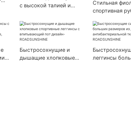
-
Стильная фио
с высокой талией и
спортивная р
сетчатым дизайном
Sweat с кругл
оптом - ROADSUNSHINE
вырезом, зан
линией плеч и
ROADSUNSHIN
ые
Быстросохнущие и
Быстросохнущ
ми
дышащие хлопковые
леггинсы бол
спортивные леггинсы с
размеров из 
впитывающий пот
антибактериа
дизайн-ROADSUNSHINE
ткани - ROAD