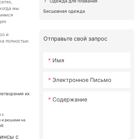
Одежда для плавания
сетях,
 когда мы
Бесшовная одежда
емимся
део
ро и
Отправьте свой запрос
вка полностью
Имя
Электронное Письмо
летворения их
Содержание
инсы с