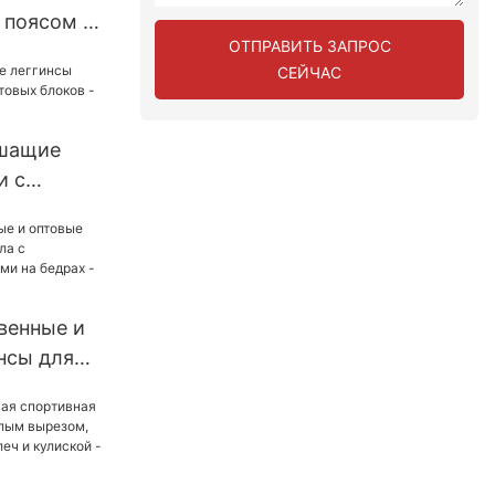
 поясом и
ОТПРАВИТЬ ЗАПРОС
не -
СЕЙЧАС
E
шащие
и с
товых
DSUNSHINE
венные и
нсы для
легантными
бедрах -
E