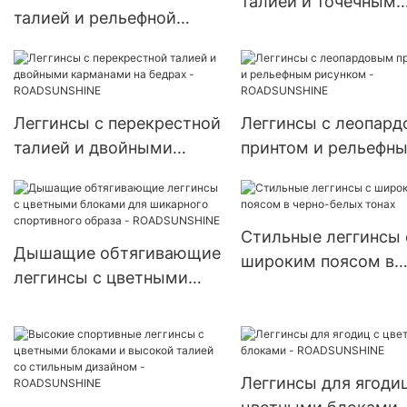
талией и точечным
талией и рельефной
принтом -
текстурой -
ROADSUNSHINE
ROADSUNSHINE
Леггинсы с перекрестной
Леггинсы с леопар
талией и двойными
принтом и рельефн
карманами на бедрах -
рисунком -
ROADSUNSHINE
ROADSUNSHINE
Стильные леггинсы 
Дышащие обтягивающие
широким поясом в
леггинсы с цветными
черно-белых тонах
блоками для шикарного
спортивного образа -
ROADSUNSHINE
Леггинсы для ягодиц