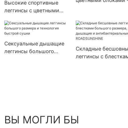
цветными блоками 
Высокие спортивные
ROADSUNSHINE
леггинсы с цветными
блоками и высокой
талией со стильным
дизайном -
ROADSUNSHINE
Сексуальные дышащие
Складные бесшовн
леггинсы большого
леггинсы с блестка
размера и технология
большого размера,
быстрой сушки
дышащие и
антибактериальные,
ROADSUNSHINE
ВЫ МОГЛИ БЫ