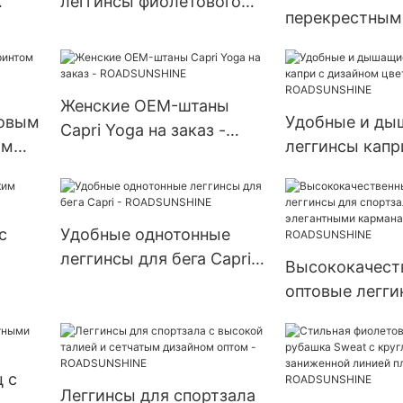
леггинсы фиолетового
перекрестным
цвета - ROADSUNSHINE
рюшами на спи
ROADSUNSHIN
Женские OEM-штаны
довым
Удобные и ды
Capri Yoga на заказ -
ым
леггинсы капр
ROADSUNSHINE
дизайном цве
блоков - ROA
с
Удобные однотонные
леггинсы для бега Capri -
Высококачест
ROADSUNSHINE
оптовые легги
спортзала с э
карманами на 
ROADSUNSHIN
 с
Леггинсы для спортзала