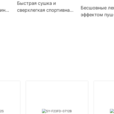
Быстрая сушка и
Бесшовные ле
гинсы
сверхлегкая спортивная
эффектом пуш
футболка-
высокой талие
ROADSUNSHINE
сделайте сво
тренировку ст
ROADSUNSHIN