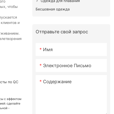
Одежда для плавания
ого
ных, чтобы
Бесшовная одежда
пускается
 клиентов и
Отправьте свой запрос
уживанием.
влетворения
Имя
Электронное Письмо
Содержание
исты по QC