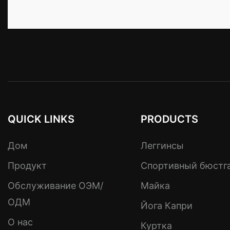
QUICK LINKS
PRODUCTS
Дом
Леггинсы
Продукт
Спортивный бюстг
Обслуживание ОЭМ/
Майка
ОДМ
Йога Капри
О нас
Куртка