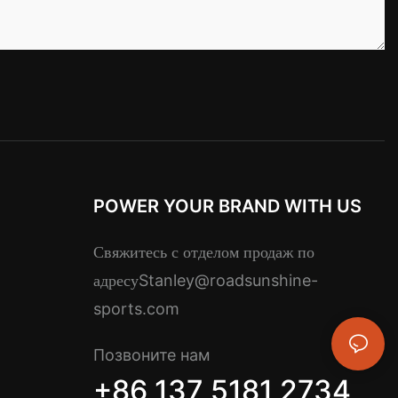
POWER YOUR BRAND WITH US
Свяжитесь с отделом продаж по
Stanley@roadsunshine-
адресу
sports.com
Позвоните нам
+86 137 5181 2734