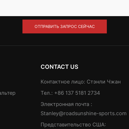
ОТПРАВИТЬ ЗАПРОС СЕЙЧАС
CONTACT US
Контактное лицо: Стэнли Чжан
альтер
Тел.: +86 137 5181 2734
Электронная почта :
Stanley@roadsunshine-sports.com
Представительство США: