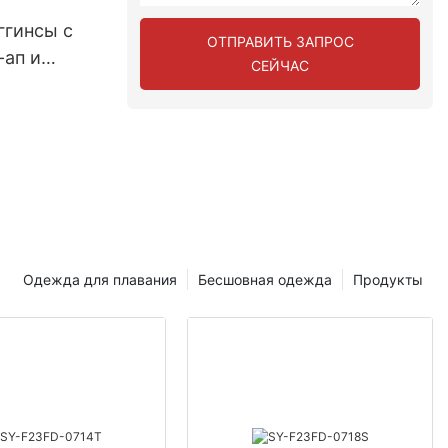
ггинсы с
ОТПРАВИТЬ ЗАПРОС
-ап и
СЕЙЧАС
й:
ю
ильной -
E
Одежда для плавания
Бесшовная одежда
Продукты