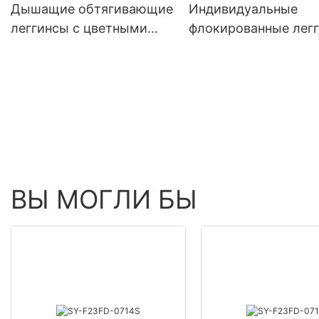
Дышащие обтягивающие
Индивидуальные
леггинсы с цветными
флокированные лег
блоками для шикарного
для комфортных
спортивного образа -
тренировок -
ROADSUNSHINE
ROADSUNSHINE
ВЫ МОГЛИ БЫ