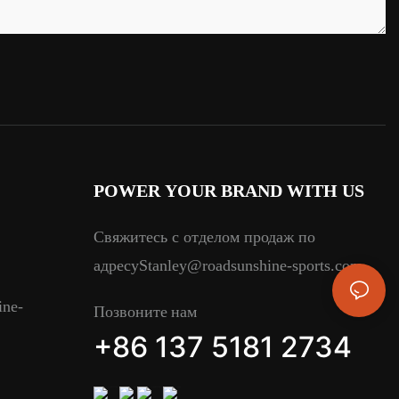
POWER YOUR BRAND WITH US
Свяжитесь с отделом продаж по
Stanley@roadsunshine-sports.com
адресу
ine-
Позвоните нам
+86 137 5181 2734