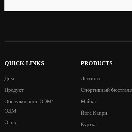
QUICK LINKS
PRODUCTS
Дом
Леггинсы
Продукт
Спортивный бюстгаль
Обслуживание ОЭМ/
Майка
ОДМ
Йога Капри
О нас
Куртка