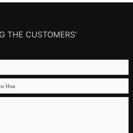
NG THE CUSTOMERS'
ое Имя