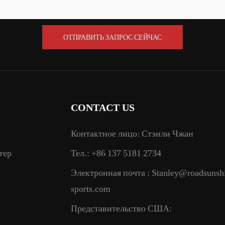
ОТПРАВИТЬ ЗАПРОС СЕЙЧАС
CONTACT US
Контактное лицо: Стэнли Чжан
тер
Тел.: +86 137 5181 2734
Электронная почта :
Stanley@roadsunsh
sports.com
Представительство США: