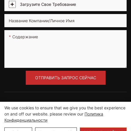
Загрузите Свое Требование
Название Компании/Личное Имя
Содержание
ОТПРАВИТЬ ЗАПРОС СЕЙЧАС
We use cookies to ensure that we give you the best experience
on and off our website. please review our
Политика
Авторское право © 2012-2023 Компания
Конфиденциальности
Guangzhou Road Sunshine Sports Wear co., Ltd. |
Карта сайта