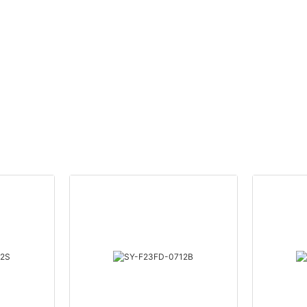
yoga y uso diario -
Talle Alto -
ROADSUNSHINE
ROADSUNSHIN