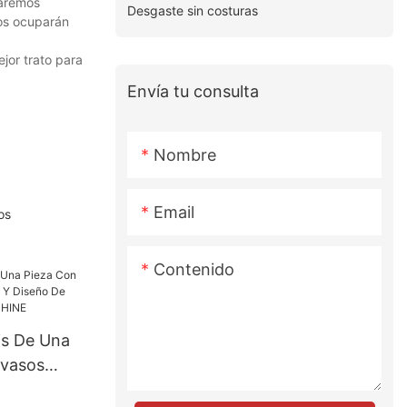
uaremos
Desgaste sin costuras
tos ocuparán
jor trato para
Envía tu consulta
Nombre
Email
os
Contenido
is De Una
avasos
Diseño De