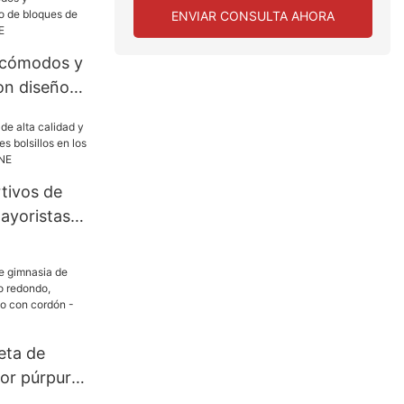
E
ENVIAR CONSULTA AHORA
 cómodos y
on diseño
olor -
E
tivos de
mayoristas
olsillos en
E
eta de
lor púrpura
ondo,