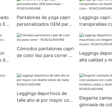
ROADSUNSHIN
pado
Pantalones de yoga capri
Leggings capri
o En
personalizados OEM para
transpirables c
HINE
mujer - ROADSUNSHINE
de bloques de c
ROADSUNSHIN
Cómodos pantalones capri
on
Leggings depor
de color liso para correr -
s de
alta calidad y 
ROADSUNSHINE
gro
con elegantes b
los muslos -
ROADSUNSHIN
a
Leggings deportivos de
Elegante camis
talle alto al por mayor con
gimnasia de co
diseño lateral de malla -
con cuello red