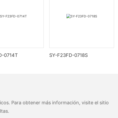
D-0714T
SY-F23FD-0718S
cos. Para obtener más información, visite el sitio
tas.