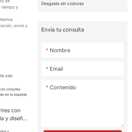
sto de
Desgaste sin costuras
o tiempo y
s hemos
zación, envío y
Envía tu consulta
Nombre
Email
cto con
Contenido
ntes con
da y diseño
espalda -