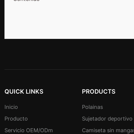
QUICK LINKS
PRODUCTS
Inicio
Polainas
Producto
Sujetador deportivo
Servicio OEM/ODm
Camiseta sin manga