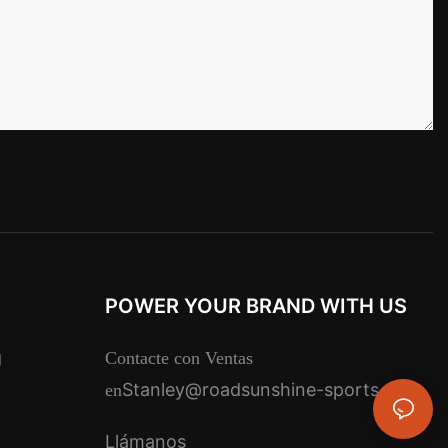
POWER YOUR BRAND WITH US
g
Contacte con Ventas
Stanley@roadsunshine-sports.com
en
Llámanos