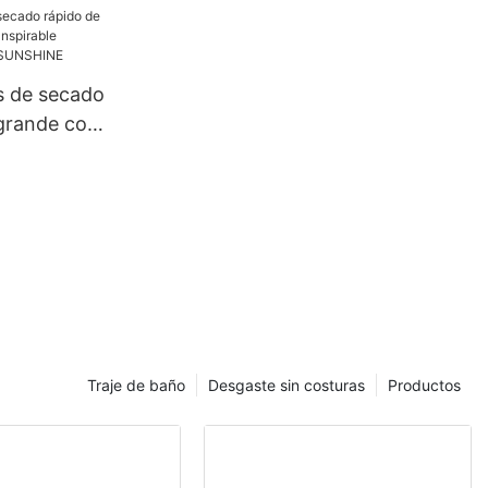
 y diseño
E
s de secado
 grande con
e
-
E
Traje de baño
Desgaste sin costuras
Productos