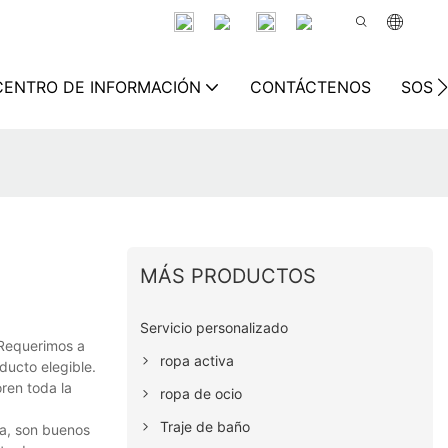
CENTRO DE INFORMACIÓN
CONTÁCTENOS
SOSTE
MÁS PRODUCTOS
Servicio personalizado
 Requerimos a
ropa activa
ducto elegible.
ren toda la
ropa de ocio
Traje de baño
ta, son buenos