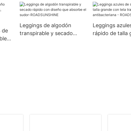
ROADSUNSHINE
hombros caídos
con cordón -
ROADSUNSHIN
Leggings de algodón
Leggings azule
s de
transpirable y secado
rápido de talla
bles
rápido con diseño que
tela transpirabl
absorbe el sudor-
antibacteriana 
ROADSUNSHINE
ROADSUNSHIN