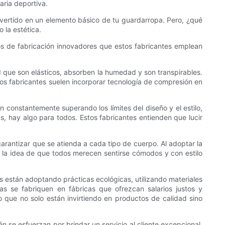
aria deportiva.
nvertido en un elemento básico de tu guardarropa. Pero, ¿qué
 la estética.
sos de fabricación innovadores que estos fabricantes emplean
ad que son elásticos, absorben la humedad y son transpirables.
los fabricantes suelen incorporar tecnología de compresión en
 constantemente superando los límites del diseño y el estilo,
, hay algo para todos. Estos fabricantes entienden que lucir
rantizar que se atienda a cada tipo de cuerpo. Al adoptar la
o la idea de que todos merecen sentirse cómodos y con estilo
s están adoptando prácticas ecológicas, utilizando materiales
s se fabriquen en fábricas que ofrezcan salarios justos y
 que no solo están invirtiendo en productos de calidad sino
én se esfuerzan por brindar un servicio al cliente excepcional.