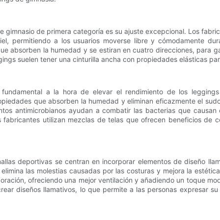
de gimnasio de primera categoría es su ajuste excepcional. Los fabri
iel, permitiendo a los usuarios moverse libre y cómodamente du
e absorben la humedad y se estiran en cuatro direcciones, para gara
ings suelen tener una cinturilla ancha con propiedades elásticas par
fundamental a la hora de elevar el rendimiento de los leggings
propiedades que absorben la humedad y eliminan eficazmente el sud
ientos antimicrobianos ayudan a combatir las bacterias que causan 
 fabricantes utilizan mezclas de telas que ofrecen beneficios de c
mallas deportivas se centran en incorporar elementos de diseño ll
 elimina las molestias causadas por las costuras y mejora la estét
oración, ofreciendo una mejor ventilación y añadiendo un toque mo
ear diseños llamativos, lo que permite a las personas expresar su