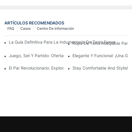
ARTÍCULOS RECOMENDADOS
FAQ
Casos
Centro De Información
La Guía Definitiva Para La Indumentaria De Tenis Femenina: Có
Ropa De Tenis Asequible Para
Juego, Set Y Partido: Ofertas Imperdibles En Ropa De Tenis Par
Elegante Y Funcional: ¡una Gu
El Par Revolucionario: Explorando El Mundo De Los Leggings Si
Stay Comfortable And Stylish