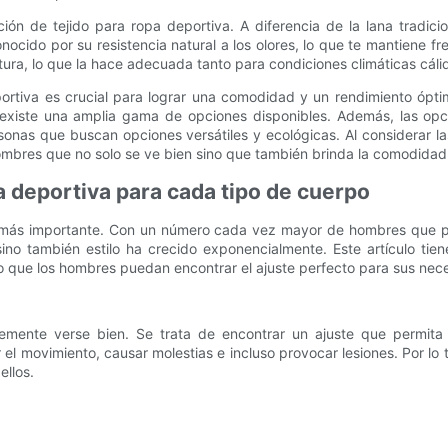
n de tejido para ropa deportiva. A diferencia de la lana tradicio
ido por su resistencia natural a los olores, lo que te mantiene fr
ra, lo que la hace adecuada tanto para condiciones climáticas cáli
eportiva es crucial para lograr una comodidad y un rendimiento óp
o, existe una amplia gama de opciones disponibles. Además, las op
rsonas que buscan opciones versátiles y ecológicas. Al considerar 
mbres que no solo se ve bien sino que también brinda la comodidad 
 deportiva para cada tipo de cuerpo
ez más importante. Con un número cada vez mayor de hombres que pr
no también estilo ha crecido exponencialmente. Este artículo tie
o que los hombres puedan encontrar el ajuste perfecto para sus nec
lemente verse bien. Se trata de encontrar un ajuste que permita 
el movimiento, causar molestias e incluso provocar lesiones. Por lo t
ellos.