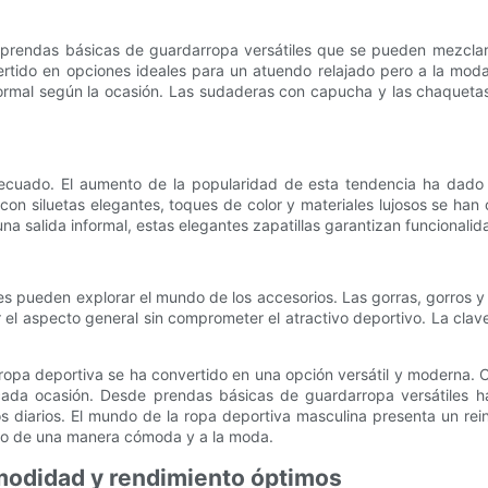
rendas básicas de guardarropa versátiles que se pueden mezclar y 
rtido en opciones ideales para un atuendo relajado pero a la mod
ormal según la ocasión. Las sudaderas con capucha y las chaquetas
decuado. El aumento de la popularidad de esta tendencia ha dado 
on siluetas elegantes, toques de color y materiales lujosos se han
a salida informal, estas elegantes zapatillas garantizan funcionalid
es pueden explorar el mundo de los accesorios. Las gorras, gorros y 
r el aspecto general sin comprometer el atractivo deportivo. La clav
pa deportiva se ha convertido en una opción versátil y moderna. Con
 cada ocasión. Desde prendas básicas de guardarropa versátiles h
s diarios. El mundo de la ropa deportiva masculina presenta un rein
tilo de una manera cómoda y a la moda.
omodidad y rendimiento óptimos