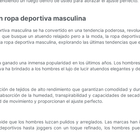
ndiendo un fuego dentro de usted para abrazar el ajuste perfecto. 
n ropa deportiva masculina
ortiva masculina se ha convertido en una tendencia poderosa, rev
ien que busque un atuendo relajado pero a la moda, la ropa deporti
 la ropa deportiva masculina, explorando las últimas tendencias que e
a ganado una inmensa popularidad en los últimos años. Los hombres 
iva ha brindado a los hombres el lujo de lucir atuendos elegantes y d
ación de tejidos de alto rendimiento que garantizan comodidad y dur
 absorción de la humedad, transpirabilidad y capacidades de secado
ad de movimiento y proporcionan el ajuste perfecto.
impide que los hombres luzcan pulidos y arreglados. Las marcas han 
s deportivos hasta joggers con un toque refinado, los hombres pu