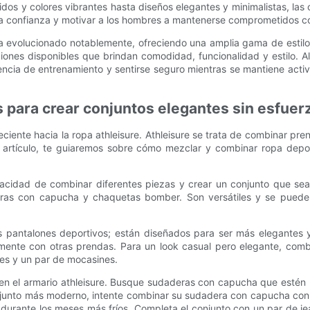
os y colores vibrantes hasta diseños elegantes y minimalistas, las o
confianza y motivar a los hombres a mantenerse comprometidos con
ha evolucionado notablemente, ofreciendo una amplia gama de estil
nes disponibles que brindan comodidad, funcionalidad y estilo. Al
encia de entrenamiento y sentirse seguro mientras se mantiene activ
 para crear conjuntos elegantes sin esfuer
iente hacia la ropa athleisure. Athleisure se trata de combinar pr
 artículo, te guiaremos sobre cómo mezclar y combinar ropa depor
pacidad de combinar diferentes piezas y crear un conjunto que se
as con capucha y chaquetas bomber. Son versátiles y se pueden c
os pantalones deportivos; están diseñados para ser más elegantes 
mente con otras prendas. Para un look casual pero elegante, comb
es y un par de mocasines.
n el armario athleisure. Busque sudaderas con capucha que estén h
conjunto más moderno, intente combinar su sudadera con capucha co
 durante los meses más fríos. Completa el conjunto con un par de j