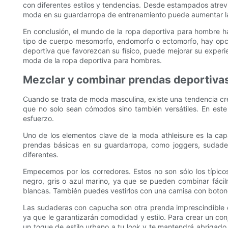
con diferentes estilos y tendencias. Desde estampados atrevid
moda en su guardarropa de entrenamiento puede aumentar la 
En conclusión, el mundo de la ropa deportiva para hombre 
tipo de cuerpo mesomorfo, endomorfo o ectomorfo, hay opcio
deportiva que favorezcan su físico, puede mejorar su experi
moda de la ropa deportiva para hombres.
Mezclar y combinar prendas deportivas
Cuando se trata de moda masculina, existe una tendencia crec
que no solo sean cómodos sino también versátiles. En este
esfuerzo.
Uno de los elementos clave de la moda athleisure es la ca
prendas básicas en su guardarropa, como joggers, sudader
diferentes.
Empecemos por los corredores. Estos no son sólo los típic
negro, gris o azul marino, ya que se pueden combinar fácil
blancas. También puedes vestirlos con una camisa con boton
Las sudaderas con capucha son otra prenda imprescindible e
ya que le garantizarán comodidad y estilo. Para crear un 
un toque de estilo urbano a tu look y te mantendrá abrigado