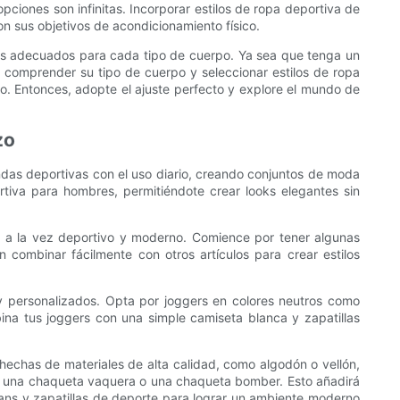
pciones son infinitas. Incorporar estilos de ropa deportiva de
 sus objetivos de acondicionamiento físico.
os adecuados para cada tipo de cuerpo. Ya sea que tenga un
 comprender su tipo de cuerpo y seleccionar estilos de ropa
o. Entonces, adopte el ajuste perfecto y explore el mundo de
zo
endas deportivas con el uso diario, creando conjuntos de moda
tiva para hombres, permitiéndote crear looks elegantes sin
a a la vez deportivo y moderno. Comience por tener algunas
ombinar fácilmente con otros artículos para crear estilos
y personalizados. Opta por joggers en colores neutros como
ina tus joggers con una simple camiseta blanca y zapatillas
echas de materiales de alta calidad, como algodón o vellón,
n una chaqueta vaquera o una chaqueta bomber. Esto añadirá
eans y zapatillas de deporte para lograr un ambiente moderno