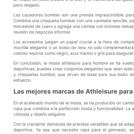
pero relajado.
Las cazadoras bomber son una prenda imprescindible para cu
Combina una chaqueta bomber con una camiseta sencilla, panta
mocasines de cuero y agrega una camisa con botones debajo d
reunión de negocios informal.
Los accesorios juegan un papel crucial a la hora de comple
mochila elegante o un bolso de lona no solo complementará
colores neutros como negro, azul marino o gris para asegura
En conclusión, la moda athleisure para hombre se ha vuelt
deportivas, puedes crear conjuntos elegantes que sean ade
y chaquetas bomber, que sirvan de base para sus looks depor
esfuerzo.
Las mejores marcas de Athleisure para
En el acelerado mundo de la moda, se ha producido un cambio si
ropa que combina a la perfección moda y funcionalidad. La a
cómoda y diseño elegante.
Con la creciente demanda de prendas versátiles que se adapt
deportiva. Ya sea que necesite ropa para el gimnasio, sa