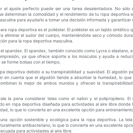
 el ajuste perfecto puede ser una tarea desalentadora. No sólo qu
 determinan la comodidad y el rendimiento de tu ropa deportiva es l
masculina para ayudarlo a tomar una decisión informada y garantiza
ara ropa deportiva es el poliéster. El poliéster es un tejido sintét
 eliminar el sudor del cuerpo, manteniéndote seco y cómodo duran
pción para la ropa deportiva masculina.
 el spandex. El spandex, también conocido como Lycra o elastano, es 
compresión, ya que ofrece soporte a los músculos y ayuda a reduci
se forme bolsas con el tiempo.
ropa deportiva debido a su transpirabilidad y suavidad. El algodón p
ner en cuenta que el algodón tiende a absorber la humedad, lo que
, combinan lo mejor de ambos mundos y ofrecen la transpirabilida
le la pena considerar telas como el nailon y el polipropileno. E
do en ropa deportiva diseñada para actividades al aire libre donde l
dad, lo que lo convierte en una excelente opción para entrenamient
 una opción sostenible y ecológica para la ropa deportiva. La tel
uralmente antibacteriano, lo que lo convierte en una excelente opci
decuada para actividades al aire libre.