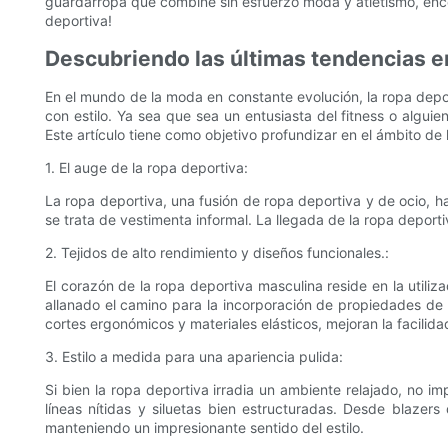
guardarropa que combine sin esfuerzo moda y atletismo, ence
deportiva!
Descubriendo las últimas tendencias e
En el mundo de la moda en constante evolución, la ropa dep
con estilo. Ya sea que sea un entusiasta del fitness o algu
Este artículo tiene como objetivo profundizar en el ámbito de
1. El auge de la ropa deportiva:
La ropa deportiva, una fusión de ropa deportiva y de ocio, h
se trata de vestimenta informal. La llegada de la ropa deport
2. Tejidos de alto rendimiento y diseños funcionales.:
El corazón de la ropa deportiva masculina reside en la utiliz
allanado el camino para la incorporación de propiedades de
cortes ergonómicos y materiales elásticos, mejoran la facilid
3. Estilo a medida para una apariencia pulida:
Si bien la ropa deportiva irradia un ambiente relajado, no 
líneas nítidas y siluetas bien estructuradas. Desde blazer
manteniendo un impresionante sentido del estilo.