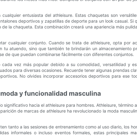
alquier entusiasta del athleisure. Estas chaquetas son versátile
lones deportivos y zapatillas de deporte para un look casual. Si qu
e la chaqueta. Esta combinación creará una apariencia más pulida 
tar cualquier conjunto. Cuando se trata de athleisure, opta por ac
n tu atuendo, sino que también te brindarán un almacenamiento pr
rse de que puedan combinarse fácilmente con diferentes conjuntos.
o cada vez más popular debido a su comodidad, versatilidad y es
cuados para diversas ocasiones. Recuerde tener algunas prendas cl
tivos. No olvides incorporar accesorios deportivos para ese toque
 moda y funcionalidad masculina
gnificativo hacia el athleisure para hombres. Athleisure, término ac
parición de marcas de athleisure ha revolucionado la moda masculi
en tanto a las sesiones de entrenamiento como al uso diario, los 
lidas informales o incluso eventos formales, estas principales m