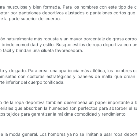
ra musculosa y bien formada. Para los hombres con este tipo de cue
optar por pantalones deportivos ajustados o pantalones cortos que 
 la parte superior del cuerpo.
ción naturalmente más robusta y un mayor porcentaje de grasa corp
s brinde comodidad y estilo. Busque estilos de ropa deportiva con 
fácil y brindan una silueta favorecedora.
lto y delgado. Para crear una apariencia más atlética, los hombres 
misetas con costuras estratégicas y paneles de malla que crean l
e inferior del cuerpo tonificada.
ido de la ropa deportiva también desempeña un papel importante a l
ateriales que absorben la humedad son perfectos para absorber el 
tos tejidos para garantizar la máxima comodidad y rendimiento.
e la moda general. Los hombres ya no se limitan a usar ropa depo