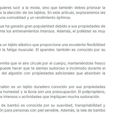
ieres lucir a la moda, sino que también debes priorizar la
a elección de los tejidos. En este artículo, exploraremos las
r una comodidad y un rendimiento óptimos.
ico que ha ganado gran popularidad debido a sus propiedades de
te los entrenamientos intensos. Además, el poliéster es muy
un tejido elástico que proporciona una excelente flexibilidad
r la fatiga muscular. El spandex también es conocido por su
ermite que el aire circule por el cuerpo, manteniéndote fresco
 puede hacer que te sientas sudoroso e incómodo durante el
d del algodón con propiedades adicionales que absorben la
l nailon es un tejido duradero conocido por sus propiedades
a humedad y la lluvia son una preocupación. El polipropileno,
os intensos o actividades que impliquen mucha sudoración.
a de bambú es conocida por su suavidad, transpirabilidad y
ón para personas con piel sensible. Además, la tela de bambú